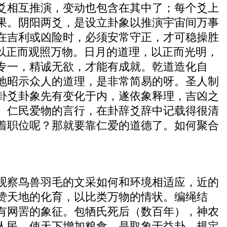
爻相互推演，变动也包含在其中了；每个爻上
果。阴阳两爻，是设立卦象以推演宇宙间万事
在吉利或凶险时，必须安常守正，才可稳操胜
以正而观照万物。日月的道理，以正而光明，
专一，精诚无欲，才能有成就。乾道造化自
地昭示众人的道理，是非常简易的呀。圣人制
卦爻卦象先有变化于内，遂依象释理，吉凶之
、仁民爱物的言行，在卦辞爻辞中记载得很清
着职位呢？那就要靠仁爱的道德了。如何聚合
观察鸟兽羽毛的文采如何和环境相适应，近的
赞天地的化育，以比类万物的情状。编绳结
有网罟的象征。包牺氏死后（数百年），神农
人民，使天下增加粮食，是取象于益卦。规定