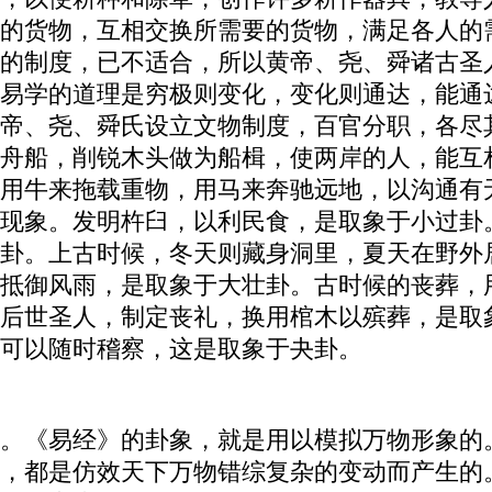
的货物，互相交换所需要的货物，满足各人的
的制度，已不适合，所以黄帝、尧、舜诸古圣
易学的道理是穷极则变化，变化则通达，能通
帝、尧、舜氏设立文物制度，百官分职，各尽
舟船，削锐木头做为船楫，使两岸的人，能互
用牛来拖载重物，用马来奔驰远地，以沟通有
现象。发明杵臼，以利民食，是取象于小过卦
卦。上古时候，冬天则藏身洞里，夏天在野外
抵御风雨，是取象于大壮卦。古时候的丧葬，
后世圣人，制定丧礼，换用棺木以殡葬，是取
可以随时稽察，这是取象于夬卦。
。《易经》的卦象，就是用以模拟万物形象的
，都是仿效天下万物错综复杂的变动而产生的