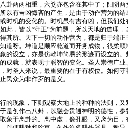
八卦两两相重，六爻亦包含在其中了；阳阴两
所以有吉凶悔吝的产生，是由于动作营为的结
或时机的变化的。时机虽有吉有凶，但我们处
如此，皆以“守正”为前题，所以天地的道理，
得其所。天下一切的动作营为，都是归于端正
知道呀。坤道是顺应乾道而开务成物，很柔顺
象的设立，亦是仿乾坤简易的形迹而设立的。
的成就，就表现于聪智的变化。圣人崇德广业
，对圣人来说，最重要的在于有权位。如何守
止民众为非作歹的是义。
行的现象，下则观察大地上的种种的法则，又
于是创作出八卦，以融会贯通神明的德性，参
取象于离卦的。离中虚，像孔眼，又离为目，
，以便耕种和除草，创作许多耕作器具，教导