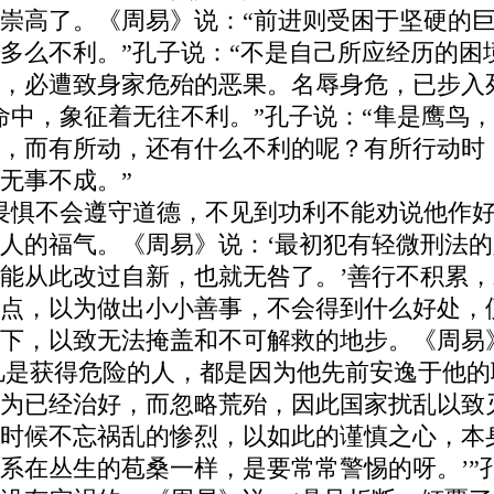
崇高了。《周易》说：“前进则受困于坚硬的
多么不利。”孔子说：“不是自己所应经历的困
，必遭致身家危殆的恶果。名辱身危，已步入
命中，象征着无往不利。”孔子说：“隼是鹰鸟
，而有所动，还有什么不利的呢？有所行动时
无事不成。”
畏惧不会遵守道德，不见到功利不能劝说他作
人的福气。《周易》说：‘最初犯有轻微刑法
能从此改过自新，也就无咎了。’善行不积累
点，以为做出小小善事，不会得到什么好处，
下，以致无法掩盖和不可解救的地步。《周易
“凡是获得危险的人，都是因为他先前安逸于他
为已经治好，而忽略荒殆，因此国家扰乱以致
时候不忘祸乱的惨烈，以如此的谨慎之心，本
系在丛生的苞桑一样，是要常常警惕的呀。’”