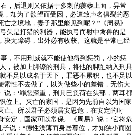
巨石，后退则又依据于多刺的蒺藜上面，异常
境，却为了欲望而受困，必遭致声名俱裂的恶
死亡之境地，妻子那里能见到呢？”《周易》
，弓矢是打猎的利器，能执弓而射中禽兽的是
，决无障碍，出外必有收获。这就是平常已经
好事，不用刑威就不能使他得到惩罚，小的惩
的人，被加上脚镣的刑具，将他的脚趾纳入刑具
，就不足以成名于天下，罪恶不累积，也不足以
便索性不去做了，以为做些小的差错，无伤大
》说：‘罪恶深重，刑具已负荷在头部，两耳都
的职位上。灭亡的家国，是因为先前自以为国家
灭亡。所以君子必须居安思危，在安定的时
身安定，国家可以常保。《周易》说：‘它将危
孔子说：“德性浅薄而身居尊位，才知狭小而图