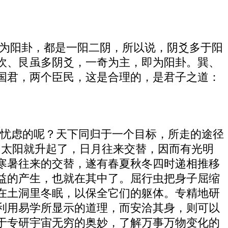
卦为阳卦，都是一阳二阴，所以说，阴爻多于阳
坎、艮虽多阴爻，一奇为主，即为阳卦。巽、
国君，两个臣民，这是合理的，是君子之道：
扰忧虑的呢？天下同归于一个目标，所走的途径
，太阳就升起了，日月往来交替，因而有光明
寒暑往来的交替，遂有春夏秋冬四时递相推移
益的产生，也就在其中了。屈行虫把身子屈缩
在土洞里冬眠，以保全它们的躯体。专精地研
利用易学所显示的道理，而安洽其身，则可以
于专研宇宙无穷的奥妙，了解万事万物变化的