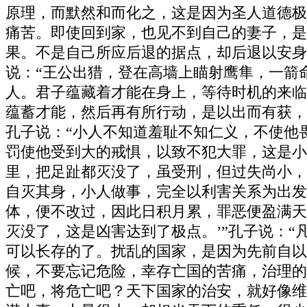
原理，而默然和而化之，这是因为圣人道德极
痛苦。即使回到家，也见不到自己的妻子，是
果。不是自己所应后退的据点，却后退以安身
说：“王公出猎，登在高墙上瞄射鹰隼，一箭
人。君子蕴藏着才能在身上，等待时机的来临
蕴蓄才能，然后再有所行动，是以出而有获，
孔子说：“小人不知道羞耻不知仁义，不使他
罚使他受到大的戒惧，以致不犯大罪，这是小
里，把足趾都灭没了，虽受刑，但过失尚小，
自灭其身，小人做事，完全以利害关系为出发
体，便不改过，因此日积月累，罪恶便盈满天
灭没了，这是凶害达到了极点。’”孔子说：
可以长存的了。扰乱的国家，是因为先前自以
候，不要忘记危险，幸存亡国的苦痛，治理的
亡吧，将危亡吧？天下国家的治安，就好像维