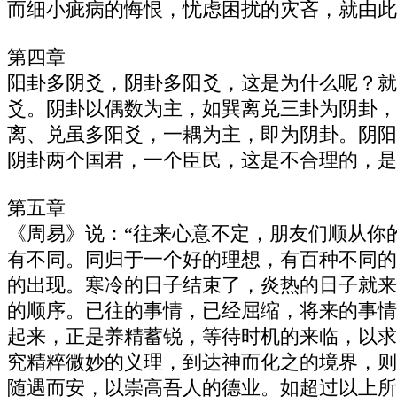
而细小疵病的悔恨，忧虑困扰的灾吝，就由此
第四章
阳卦多阴爻，阴卦多阳爻，这是为什么呢？就
爻。阴卦以偶数为主，如巽离兑三卦为阴卦，
离、兑虽多阳爻，一耦为主，即为阴卦。阴阳
阴卦两个国君，一个臣民，这是不合理的，是
第五章
《周易》说：“往来心意不定，朋友们顺从你
有不同。同归于一个好的理想，有百种不同的
的出现。寒冷的日子结束了，炎热的日子就来
的顺序。已往的事情，已经屈缩，将来的事情
起来，正是养精蓄锐，等待时机的来临，以求
究精粹微妙的义理，到达神而化之的境界，则
随遇而安，以崇高吾人的德业。如超过以上所