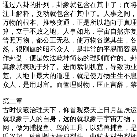
通过八卦的排列，卦象就包含在其中了；而将
注上解释，爻动就包含在其中了。人事之间，
万物的根本。推移变通，正是所以趋向于真理
算，立于不败之地。人事如此，宇宙自然亦复
普照万物，都公正无私，使万物各遂其生，各
然，很刚健的昭示众人，是非常的平易而容易
作卦爻，便是效法乾坤简易的理则而作的。卦
真象就表现于外了。进而裁制机宜，导致功业
楚。天地中最大的道理，就是使万物生生不息
众人，是用财富。而管理财物，匡正言辞，禁
第二章
古时伏羲治理天下，仰首观察天上日月星辰运
就取象于人的自身，远的就取象于宇宙万物，
网，做为捕捉鱼、鸟的工具，以猎兽捕鱼，是
氏兴起，砍削树木做成犁头，曲转木材为犁柄