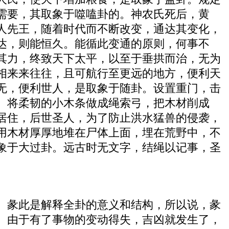
需要，其取象于噬嗑卦的。神农氏死后，黄
人先王，随着时代而不断改变，通达其变化，
达，则能恒久。能循此变通的原则，何事不
其力，终致天下太平，以至于垂拱而治，无为
相来来往往，且可航行至更远的地方，便利天
无，便利世人，是取象于随卦。设置重门，击
。将柔韧的小木条做成绳索弓，把木材削成
居住，后世圣人，为了防止洪水猛兽的侵袭，
用木材厚厚地堆在尸体上面，埋在荒野中，不
象于大过卦。远古时无文字，结绳以记事，圣
。彖此是解释全卦的意义和结构，所以说，彖
。由于有了事物的变动得失，吉凶就发生了，