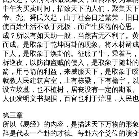
中午为买卖时间，招致天下的人们，聚集天下
帝、尧、舜氏兴起，由于社会日趋繁荣，旧日
使百姓生活不致于死板，而产生厌倦的心思。
成？所以有如天助一般，当然吉无不利了。黄
而成。是取象于乾坤两卦的现象。将木材凿成
下人，是取象于涣卦的。征服了牛，乘着马，
柝巡夜，以防御盗贼的侵入，是取象于随卦的
箭，用弓箭的利益，来威服天下，是取象于睽
就教人民建筑宫室，上有栋梁，下有檐宇，以
设立坟墓，也不植树，居丧没有一定的期限。
人便发明文书契据，百官也利于治理，人民也
第三章
所以《易经》的内容，是描述天下万物的形象
辞是代表一个卦的才德。每卦六个爻位的演变