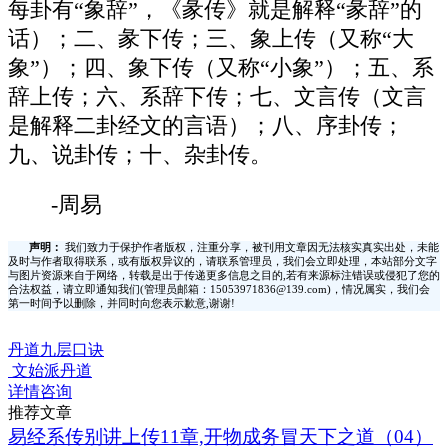
每卦有“象辞”，《彖传》就是解释“彖辞”的
话）；二、彖下传；三、象上传（又称“大
象”）；四、象下传（又称“小象”）；五、系
辞上传；六、系辞下传；七、文言传（文言
是解释二卦经文的言语）；八、序卦传；
九、说卦传；十、杂卦传。
-周易
声明：
我们致力于保护作者版权，注重分享，被刊用文章因无法核实真实出处，未能
及时与作者取得联系，或有版权异议的，请联系管理员，我们会立即处理，本站部分文字
与图片资源来自于网络，转载是出于传递更多信息之目的,若有来源标注错误或侵犯了您的
合法权益，请立即通知我们(管理员邮箱：15053971836@139.com)，情况属实，我们会
第一时间予以删除，并同时向您表示歉意,谢谢!
丹道九层口诀
文始派丹道
详情咨询
推荐文章
易经系传别讲上传11章,开物成务冒天下之道（04）