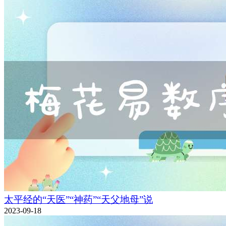
太平经的“天医”“神药”“天父地母”说
2023-09-18