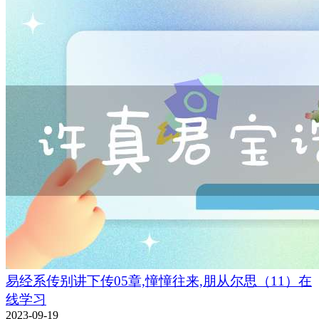
易经系传别讲下传05章,憧憧往来,朋从尔思（11）在
线学习
2023-09-19