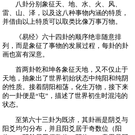
八卦分别象征天、地、水、火、风、
雷、山、泽，以及这八种事物内涵的特质，
并借由以上特质可以取类比像万事万物。
《易经》六十四卦的顺序绝非随意排
列，而是象征了事物的发展过程，每卦的卦
画也富有深意。
首两卦乾和坤各象征天地，又不仅止于
天地，抽象出了世界初始状态中纯阳和纯阴
的性质。接着阴阳相荡，化生万物，接下来
的一卦便是“屯”，描述了世界初生时混沌的
状态。
至第六十三卦为既济，其卦画是阴爻与
阳爻均匀分布，并且阳爻居于奇数位（阳