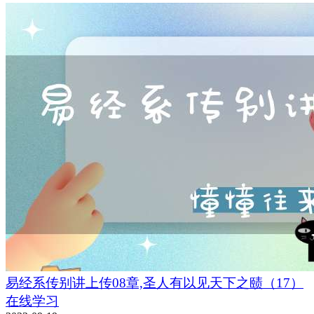
易经系传别讲上传08章,圣人有以见天下之赜（17）
在线学习