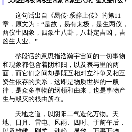
天地生两极 两极生四象 四象生八卦。全文是什么？
这句话出自《易传·系辞上传》的第11
章，原文为：“是故，易有太极，是生两仪，
两仪生四象，四象生八卦，八卦定吉凶，吉
凶生大业。”
整段话的意思指浩瀚宇宙间的一切事物
和现象都包含着阴和阳，以及表与里的两
面，而它们之间却是既互相对立斗争又相互
资生依存的关系，这即是物质世界的一般
律，是众多事物的纲领和由来，也是事物产
生与毁灭的根由所在。
天地之道，以阴阳二气造化万物。天
地、日月、雷电、风雨、四时、于前午后，
以及雄雌、刚柔、动静、显敛，万事万物，