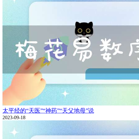
太平经的“天医”“神药”“天父地母”说
2023-09-18