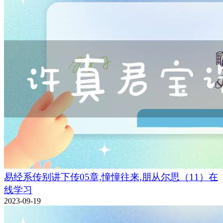
易经系传别讲下传05章,憧憧往来,朋从尔思（11）在
线学习
2023-09-19