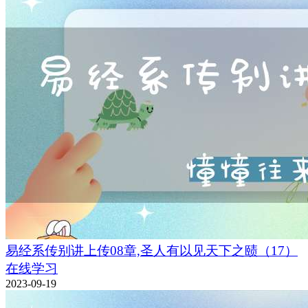
易经系传别讲上传08章,圣人有以见天下之赜（17）
在线学习
2023-09-19