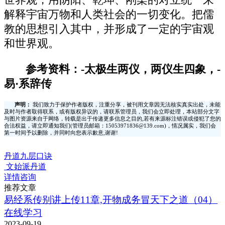
世界观，用阴阳、乾坤、刚柔的对立统一来
解释宇宙万物和人类社会的一切变化。把儒
教的思想引入其中，并形成了一定的宇宙观
和世界观。
参考资料：-太极生两仪，两仪生四象，-
易·系辞传
声明：
我们致力于保护作者版权，注重分享，被刊用文章因无法核实真实出处，未能
及时与作者取得联系，或有版权异议的，请联系管理员，我们会立即处理，本站部分文字
与图片资源来自于网络，转载是出于传递更多信息之目的,若有来源标注错误或侵犯了您的
合法权益，请立即通知我们(管理员邮箱：15053971836@139.com)，情况属实，我们会
第一时间予以删除，并同时向您表示歉意,谢谢!
丹道九层口诀
文始派丹道
详情咨询
推荐文章
易经系传别讲上传11章,开物成务冒天下之道（04）
在线学习
2023-09-19