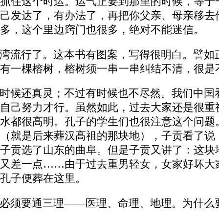
抓住这个时运。运气正要到那里的时候，等于
己发达了，有办法了，再把你父亲、母亲移去
多，这个里边窍门也很多，绝对不能迷信。
湾流行了。这本书有图案，写得很明白。譬如
有一棵榕树，榕树须一串一串纠结不清，很是
时候还真灵；不过有时候也不尽然。我们中国
自己努力才行。虽然如此，过去大家还是很重
水都很高明。孔子的学生们也很注意这个问题
（就是后来葬汉高祖的那块地），子贡看了说
子贡选了山东的曲阜。但是子贡又讲了：这块
又差一点……由于过去重男轻女，女家好坏大
孔子便葬在这里。
必须要通三理——医理、命理、地理。为什么