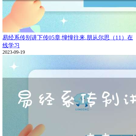
易经系传别讲下传05章,憧憧往来,朋从尔思（11）在
线学习
2023-09-19