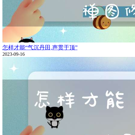
怎样才能“气沉丹田,声贯于顶”
2023-09-16