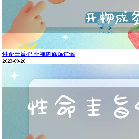
性命圭旨42.坐禅图修炼详解
2023-09-20