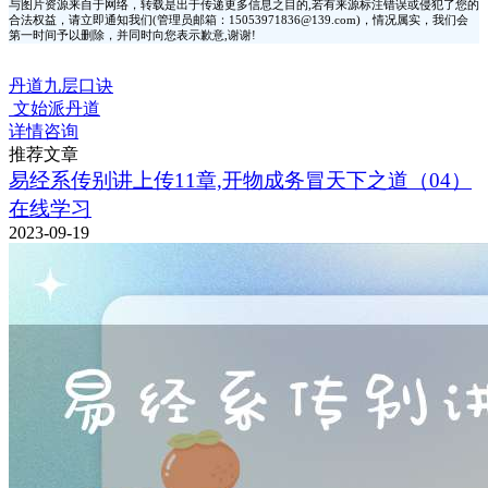
与图片资源来自于网络，转载是出于传递更多信息之目的,若有来源标注错误或侵犯了您的
合法权益，请立即通知我们(管理员邮箱：15053971836@139.com)，情况属实，我们会
第一时间予以删除，并同时向您表示歉意,谢谢!
丹道九层口诀
文始派丹道
详情咨询
推荐文章
易经系传别讲上传11章,开物成务冒天下之道（04）
在线学习
2023-09-19