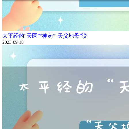
太平经的“天医”“神药”“天父地母”说
2023-09-18