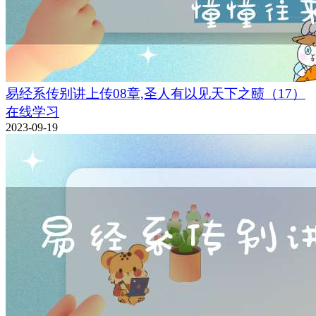
易经系传别讲上传08章,圣人有以见天下之赜（17）
在线学习
2023-09-19