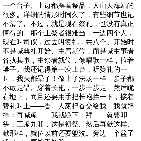
一个台子。上边都摆着祭品，人山人海站的
很多。详细的情形时间久了，有些细节也记
不清了。不过，就是现在祭孔，也没有真正
懂得的。那个主祭者很难当，一边四个人，
现在叫司仪，过去叫赞礼，共八个。开始时
不是喊典礼开始、主席就位，而是喊主事者
各执其事，主祭者就位，像唱歌一样，拉着
嗓子。我还记得第一次上台，听赞礼的一
叫，我头都晕了！像上了法场一样，步子都
不敢走错。穿着长袍，一步一步走，然后跪
在地上，而且还要用手把长袍拦一下，接着
赞礼叫上——香。人家把香交给我，我就拜
揖；再喊跪——我就跪下：拜——就要叩
头，三跪九叩，这是初祭。然后再献这样、
献那样，就位以前还要盥洗。旁边一个盆子