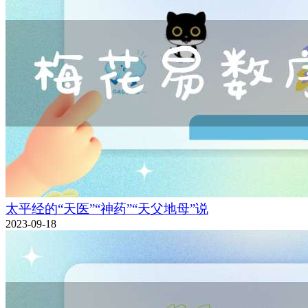
太平经的“天医”“神药”“天父地母”说
2023-09-18