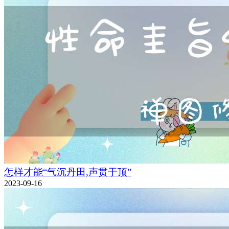
怎样才能“气沉丹田,声贯于顶”
2023-09-16