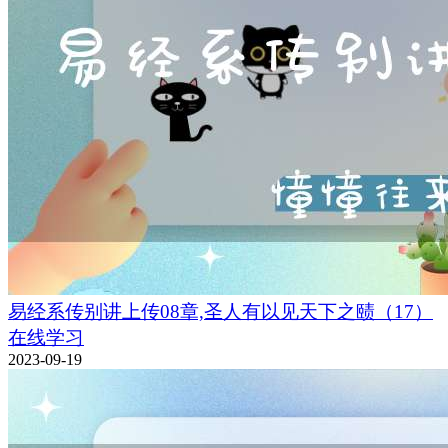
易经系传别讲上传08章,圣人有以见天下之赜（17）
在线学习
2023-09-19