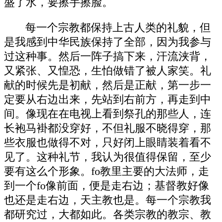
盛了水，要擦手擦脸。
每一个宗教都保持上古人类的礼貌，但
是我感到中华民族保持了全部，因为我参与
过这种事。然后一阵子搞下来，汗流浃背，
又紧张、又惶恐，生怕做错了被人家笑。礼
献的时候先是初献，然后是正献，第一步一
定要从右边出来，先站到右前方，再走到中
间。像现在在电视上看到祭孔的那些人，连
长袍马褂都没穿好，不但礼服不晓得穿，那
些衣服也做得不对，只好闭上眼睛装着看不
见了。这种礼节，我认为很值得保留，至少
要有这么个形象。fo教里主要的大法师，走
到一个fo像前面，便是走右边；基督教好像
也还是走右边，天主教也是。每一个宗教我
都研究过，大都如此。各类宗教的教宗、教