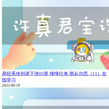
易经系传别讲下传05章,憧憧往来,朋从尔思（11）在
线学习
2023-09-19