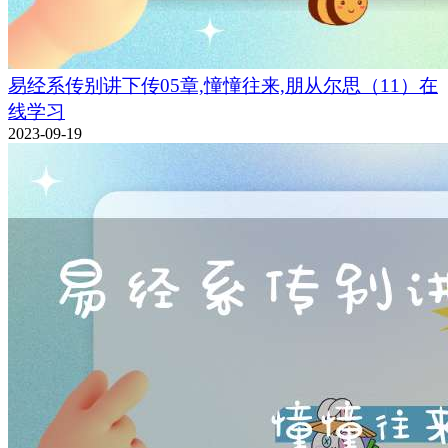
易经系传别讲下传05章,憧憧往来,朋从尔思（11）在
线学习
2023-09-19