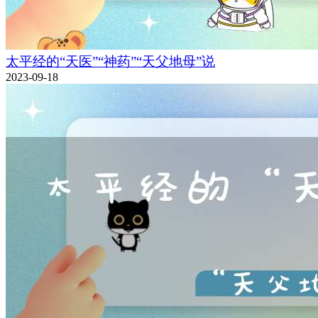
太平经的“天医”“神药”“天父地母”说
2023-09-18