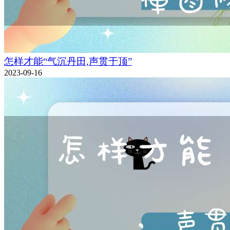
怎样才能“气沉丹田,声贯于顶”
2023-09-16