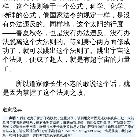
样。这个法则等于一个公式，科学、化学、
物理的公式，像国家法令的规定一样，是没
有办法违反的。同样地，这个太阳的行度
——春夏秋冬，也是没有办法违反、没有办
法脱离这个大法则的。等到身心两方面修成
功了，就可以跳出这个法则了。跳出宇宙这
个法则，便成了超人，就是有超宇宙的力量
了。
所以道家修长生不老的敢说这个话，就
是因为掌握了这个法则之故。
道家经典
声明：
我们致力于保护作者版权，注重分享，被刊用文章因无法核实真实出处，未能
及时与作者取得联系，或有版权异议的，请联系管理员，我们会立即处理，本站部分文字
与图片资源来自于网络，转载是出于传递更多信息之目的,若有来源标注错误或侵犯了您的
合法权益，请立即通知我们(管理员邮箱：15053971836@139.com)，情况属实，我们会
第一时间予以删除，并同时向您表示歉意,谢谢!