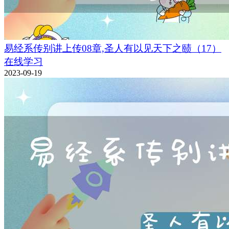
易经系传别讲上传08章,圣人有以见天下之赜（17）
在线学习
2023-09-19