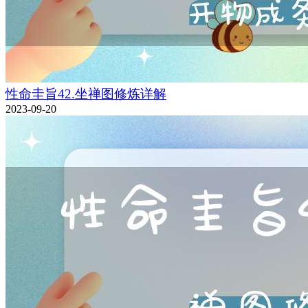
性命圭旨42.坐禅图修炼详解
2023-09-20