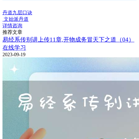
丹道九层口诀
文始派丹道
详情咨询
推荐文章
易经系传别讲上传11章,开物成务冒天下之道（04）
在线学习
2023-09-19