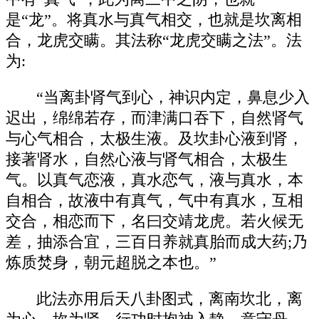
是“龙”。将真水与真气相交，也就是坎离相
合，龙虎交瞒。其法称“龙虎交瞒之法”。法
为:
“当离卦肾气到心，神识内定，鼻息少入
迟出，绵绵若存，而津满口吞下，自然肾气
与心气相合，太极生液。及坎卦心液到肾，
接著肾水，自然心液与肾气相合，太极生
气。以真气恋液，真水恋气，液与真水，本
自相合，故液中有真气，气中有真水，互相
交合，相恋而下，名曰交靖龙虎。若火候无
差，抽添合宜，三百日养就真胎而成大药;乃
炼质焚身，朝元超脱之本也。”
此法亦用后天八卦图式，离南坎北，离