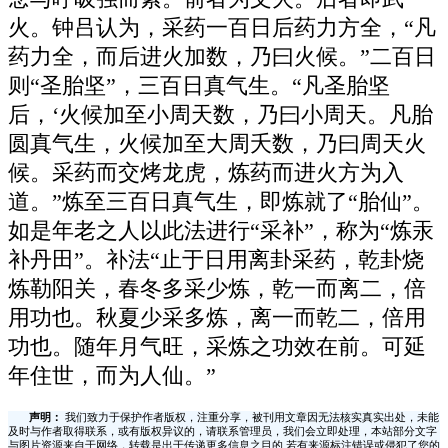
火。钟吕认为，采药一百日后药力方全，“凡
药力全，而后进火加数，乃曰火候。”二百日
则“圣胎坚”，三百日真气生。“凡圣胎坚
后，‘火候加至小周天数，乃曰小周天。凡胎
圆真气生，火候加至大周夭数，乃曰周天火
候。采药而交烤龙虎，炼药而进火方为入
道。”炼至三百日真气生，即炼就了“胎仙”。
如是年老之人以此法进行“采补”，称为“炼汞
补丹田”。补法“止于日用离卦采药，乾卦烧
炼勒阳关，春冬多采少炼，乾一而离二，倍
用功也。秋夏少采多炼，离一而乾二，倍用
功也。随年月气旺，采炼之功效在前。可延
年住世，而为人仙。”
声明：
我们致力于保护作者版权，注重分享，被刊用文章因无法核实真实出处，未能
及时与作者取得联系，或有版权异议的，请联系管理员，我们会立即处理，本站部分文字
与图片资源来自于网络，转载是出于传递更多信息之目的,若有来源标注错误或侵犯了您的