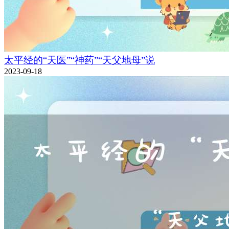
太平经的“天医”“神药”“天父地母”说
2023-09-18