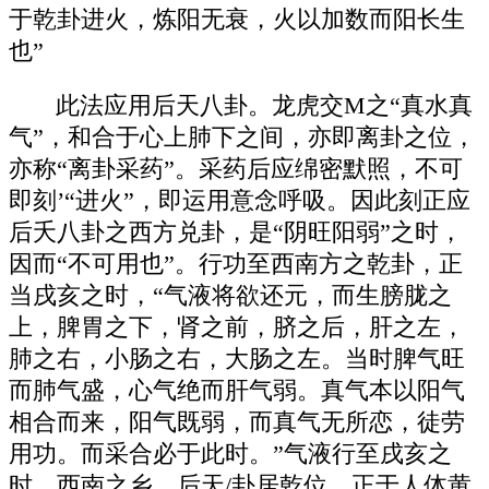
于乾卦进火，炼阳无衰，火以加数而阳长生
也”
此法应用后天八卦。龙虎交M之“真水真
气”，和合于心上肺下之间，亦即离卦之位，
亦称“离卦采药”。采药后应绵密默照，不可
即刻’“进火”，即运用意念呼吸。因此刻正应
后夭八卦之西方兑卦，是“阴旺阳弱”之时，
因而“不可用也”。行功至西南方之乾卦，正
当戌亥之时，“气液将欲还元，而生膀胧之
上，脾胃之下，肾之前，脐之后，肝之左，
肺之右，小肠之右，大肠之左。当时脾气旺
而肺气盛，心气绝而肝气弱。真气本以阳气
相合而来，阳气既弱，而真气无所恋，徒劳
用功。而采合必于此时。”气液行至戌亥之
时，西南之乡，后天/卦居乾位，正于人体黄