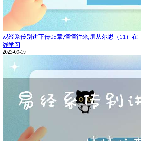
易经系传别讲下传05章,憧憧往来,朋从尔思（11）在
线学习
2023-09-19