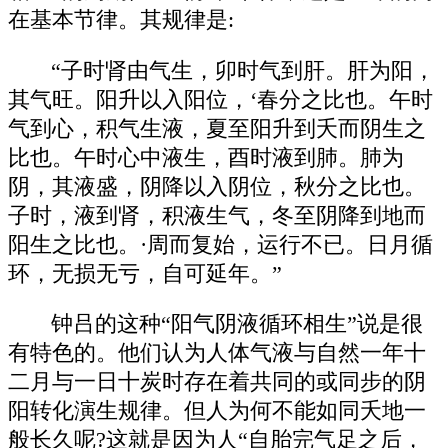
在基本节律。其规律是:
“子时肾由气生，卯时气到肝。肝为阳，
其气旺。阳升以入阳位，‘春分之比也。午时
气到心，积气生液，夏至阳升到夭而阴生之
比也。午时心中液生，酉时液到肺。肺为
阴，其液盛，阴降以入阴位，秋分之比也。
子时，液到肾，积液生气，冬至阴降到地而
阳生之比也。·周而复始，运行不已。日月循
环，无损无亏，自可延年。”
钟吕的这种“阳气阴液循环相生”说是很
有特色的。他们认为人体气液与自然一年十
二月与一日十炭时存在着共同的或同步的阴
阳转化演生规律。但人为何不能如同夭地一
般长久呢?这就是因为人“自胎完气足之后，