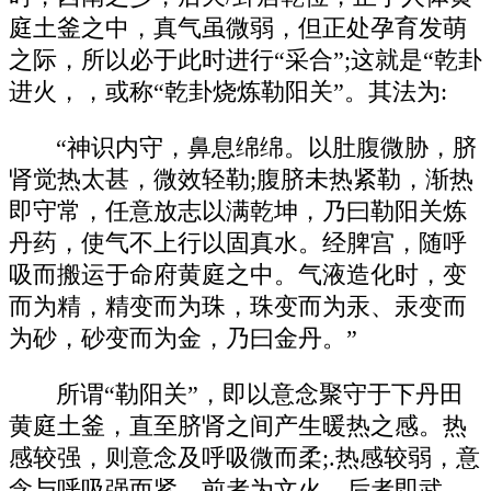
庭土釜之中，真气虽微弱，但正处孕育发萌
之际，所以必于此时进行“采合”;这就是“乾卦
进火，，或称“乾卦烧炼勒阳关”。其法为:
“神识内守，鼻息绵绵。以肚腹微胁，脐
肾觉热太甚，微效轻勒;腹脐未热紧勒，渐热
即守常，任意放志以满乾坤，乃曰勒阳关炼
丹药，使气不上行以固真水。经脾宫，随呼
吸而搬运于命府黄庭之中。气液造化时，变
而为精，精变而为珠，珠变而为汞、汞变而
为砂，砂变而为金，乃曰金丹。”
所谓“勒阳关”，即以意念聚守于下丹田
黄庭土釜，直至脐肾之间产生暖热之感。热
感较强，则意念及呼吸微而柔;.热感较弱，意
念与呼吸强而紧。前者为文火。后者即武