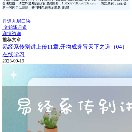
合法权益，请立即通知我们(管理员邮箱：15053971836@139.com)，情况属实，我们会
第一时间予以删除，并同时向您表示歉意,谢谢!
丹道九层口诀
文始派丹道
详情咨询
推荐文章
易经系传别讲上传11章,开物成务冒天下之道（04）
在线学习
2023-09-19