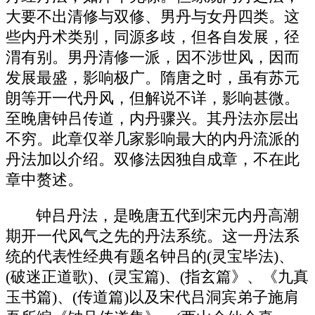
大要不出清修与双修、男丹与女丹四类。这
些内丹术类别，同源多歧，但各自发展，径
渭有别。男丹清修一派，因不涉世风，因而
发展最盛，影响极广。隋唐之时，虽有苏元
朗等开一代丹风，但解说不详，影响甚微。
至晚唐钟吕传道，内丹骤兴。其丹法亦层出
不穷。此章仅举几家影响最大的内丹流派的
丹法加以介绍。双修法因独自成章，不在此
章中赘述。
钟吕丹法，是晚唐五代到宋元内丹高潮
期开一代风气之先的丹法系统。这一丹法系
统的代表性经典有题名钟吕的(灵宝毕法)、
(破迷正道歌)、(灵宝篇)、(指玄篇》、《九真
玉书篇)、(传道篇)以及宋代吕洞宾弟子施肩