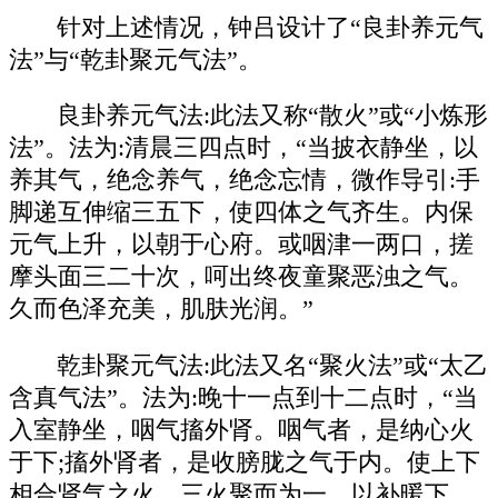
针对上述情况，钟吕设计了“良卦养元气
法”与“乾卦聚元气法”。
良卦养元气法:此法又称“散火”或“小炼形
法”。法为:清晨三四点时，“当披衣静坐，以
养其气，绝念养气，绝念忘情，微作导引:手
脚递互伸缩三五下，使四体之气齐生。内保
元气上升，以朝于心府。或咽津一两口，搓
摩头面三二十次，呵出终夜童聚恶浊之气。
久而色泽充美，肌肤光润。”
乾卦聚元气法:此法又名“聚火法”或“太乙
含真气法”。法为:晚十一点到十二点时，“当
入室静坐，咽气搐外肾。咽气者，是纳心火
于下;搐外肾者，是收膀胧之气于内。使上下
相合肾气之火。三火聚而为一，以补暖下