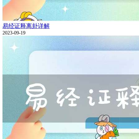
易经证释离卦详解
2023-09-19