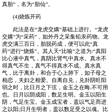
真胎”，名为“胎仙”。
(4)烧炼开药
此法是在“龙虎交媾”基础上进行。“龙虎
交媾”为“采药”，如外丹之采集铅汞药物。龙
虎交满三百日，胎脱药成，便可以此“真
药”进行“烧炼”。其人天“比喻”之道为:“真阳
比心液中真气，真阴比肾气中真水。真水不
得真气不生，真气不得真水不成。真水真
气，比于离卦，和合于心上肺下，如子母之
相恋，夫妇之相爱。自离自兑，兑卦阴旺阳
弱之时，比日月之下弦，金玉之在晦.不可用
也。日月以阴成阳，数足生明。金玉以阳生
阴，气足生宝。金玉成宝者，盖以气足而进
之以阳;日月生明者，盖以数足受之以魂。比