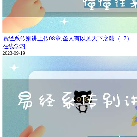
易经系传别讲上传08章,圣人有以见天下之赜（17）
在线学习
2023-09-19