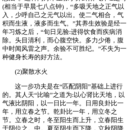
(相当于早晨七八点钟)，“多吸夭地之正气以
入，少呼自己之元气以出。使二气相合，气
积而生液，液多而生气。”其养生效验是经一
年习炼之后，“旬日见验:进得饮食而疾病消
除。头目清利，而心腹空快。多力少倦，腹
中时闻风雷之声。余验不可胜纪。”不失为一
种健身长寿的好方法。
(2)聚散水火
这一步功夫是在“匹配阴阳”基础上进行
的。其人天“比喻”之道为:以心肾比天地，以
气液比阴阳，以一日比一年。日用良卦比一
年，用立春之节。乾卦比一年，用立冬之
节。立春之时，冬至阳生而上升，立春阳生
于阴位之。中。夏至阴生而下降，立秋阴降