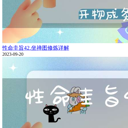
性命圭旨42.坐禅图修炼详解
2023-09-20