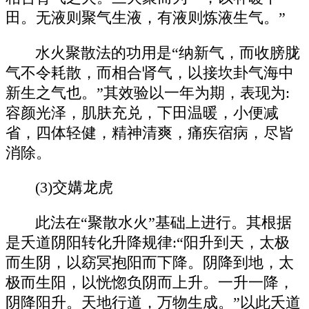
田。无液则聚气生液，有液则炼液生气。”
水火聚散法的功用是“纳新气，而收膀胧
气不令耗散，而相合肾气，以接坎卦气海中
新生之气也。”其效验以一年为期，表现为:
容颜光泽，肌肤充兑，下田温暖，小便减
省，四体轻健，精神清爽，痛疾宿病，尽皆
消除。
(3)交媾龙虎
此法在“聚散水火”基础上进行。其根据
是夭道阴阳转化升降规律:“阳升到天，太极
而生阴，以窈冥抱阳而下降。阴降到地，太
极而生阳，以恍惚负阴而上升。一升一降，
阴降阳升。天地行道，万物生成。”以此夭道