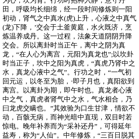
为心，坎为肾。行功时抱神入静，意守丹
田，呼吸均长细绵，经一段时间修炼则一阳
初动，肾气之中真水(虎)上升，心液之中真气
(龙)下降，’交会于土釜黄庭，水火既济，烹
炼温养成丹。这一过程，法象天道阴阴升降
交会。所以离卦时当正午，离中之阴为真
龙，“在人心为离宫，元阳为真龙也”;以坎卦
时当正子，坎中之阳为真虎，“真虎乃肾中之
水，真龙心液中之气”。行功之时，“一气初
回元运，以冬至为胎，·即子月也，真阳欲到
离宫。以离卦为期，即午时也。真龙者心液
中之气，真虎者肾气中之水，气水相合，乃
曰龙虎交瞒也。”其效验为口生甘津，情欲不
动，百骸无病，而神光暗中直现，双目时若
惊电。晚年补养而为“采补还丹”，可得延年
益寿，称为“人仙”。中年修炼，“三百日脱其