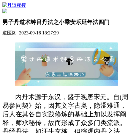
男子丹道术钟吕丹法之小乘安乐延年法四门
道医阁 2023-09-16 18:27:29
内丹术源于东汉，盛于晚唐宋元。自(周
易参同契》始，因其文字古奥，隐涩难通，
后人在其各自实践修炼的基础上加以发挥阐
释，师承秘传，故而形成了众多门类流派。
丹经丹法，如汗牛充栋。但综观内丹之法，