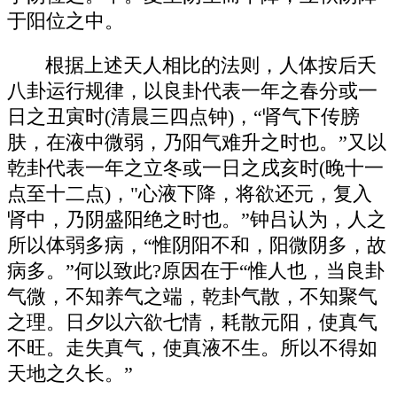
于阳位之中。
根据上述天人相比的法则，人体按后夭
八卦运行规律，以良卦代表一年之春分或一
日之丑寅时(清晨三四点钟)，“肾气下传膀
肤，在液中微弱，乃阳气难升之时也。”又以
乾卦代表一年之立冬或一日之戌亥时(晚十一
点至十二点)，"心液下降，将欲还元，复入
肾中，乃阴盛阳绝之时也。”钟吕认为，人之
所以体弱多病，“惟阴阳不和，阳微阴多，故
病多。”何以致此?原因在于“惟人也，当良卦
气微，不知养气之端，乾卦气散，不知聚气
之理。日夕以六欲七情，耗散元阳，使真气
不旺。走失真气，使真液不生。所以不得如
天地之久长。”