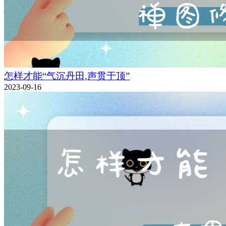
怎样才能“气沉丹田,声贯于顶”
2023-09-16