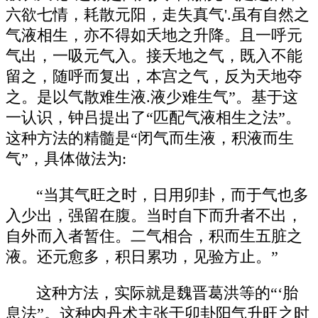
六欲七情，耗散元阳，走失真气'.虽有自然之
气液相生，亦不得如夭地之升降。且一呼元
气出，一吸元气入。接夭地之气，既入不能
留之，随呼而复出，本宫之气，反为天地夺
之。是以气散难生液.液少难生气”。基于这
一认识，钟吕提出了“匹配气液相生之法”。
这种方法的精髓是“闭气而生液，积液而生
气”，具体做法为:
“当其气旺之时，日用卯卦，而于气也多
入少出，强留在腹。当时自下而升者不出，
自外而入者暂住。二气相合，积而生五脏之
液。还元愈多，积日累功，见验方止。”
这种方法，实际就是魏晋葛洪等的“‘胎
息法”。这种内丹术主张于卯卦阳气升旺之时