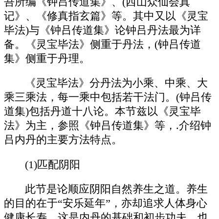
吾所编《钟吕传道集》、(西山众仙会真
记》、《修真指玄篇》等。其中又以《灵宝
毕法)与《钟吕传道集》论钟吕丹法最为详
备。《灵宝毕法》侧重于丹法，(钟吕传道
集》侧重于丹理。
《灵宝毕法》分丹法为小乘、中乘、大
乘三乘法，每一乘中包括若干法门。(钟吕传
道集)包括丹道十八论。本节兹以《灵宝毕
法》为主，参照《钟吕传道集》等，.介绍钟
吕内丹的主要方法特点。
(1)匹配阴阳
此节是论顺应阴阳自然养生之道。养生
的目的在于“安乐延年”，亦却追求人体身心
健康长寿。这是内丹的基础和初步功夫，也