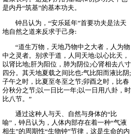
是内丹“筑基”的基本功夫。
钟吕认为，“安乐延年”首要功夫是法天
地自然之道来反求于己身:
“道生万物，天地乃物中之大者，人为物
中之灵者。别求于道，人同天地:以心比天，
以肾比地;肝为阳位，肺为阴位;心肾相去八寸
四分。其天地夏载之间比也:气比阳而液比阴;
子午之时，比夏至冬至之节;卯酉之时，比春
分秋分之节;以一日比一年;以一日用八卦，时
比八节。”
通过这种人与天、自然与身体的“比
喻”，钟吕认为，人体内部存在着一种“气液
相生”的周期性“生物钟”节律，这是生命的内