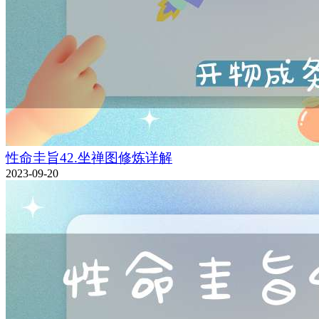
性命圭旨42.坐禅图修炼详解
2023-09-20