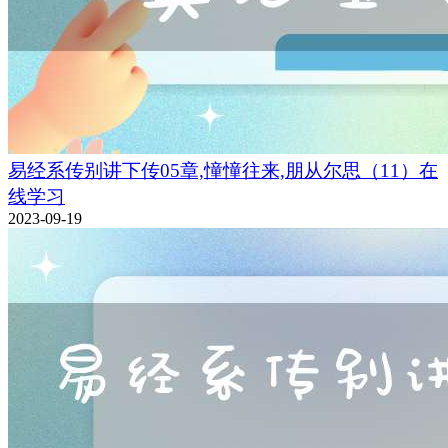
易经系传别讲下传05章,憧憧往来,朋从尔思（11）在
线学习
2023-09-19