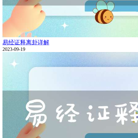
易经证释离卦详解
2023-09-19