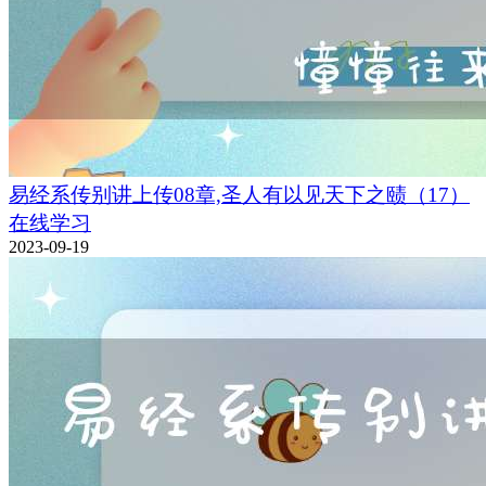
易经系传别讲上传08章,圣人有以见天下之赜（17）
在线学习
2023-09-19