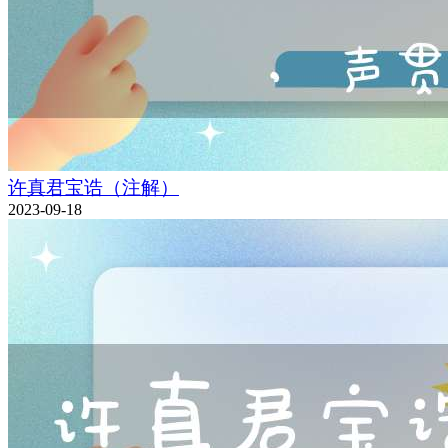
许真君宝诰（注解）
2023-09-18