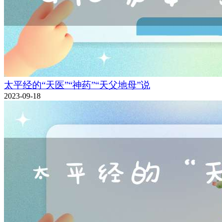
太平经的“天医”“神药”“天父地母”说
2023-09-18