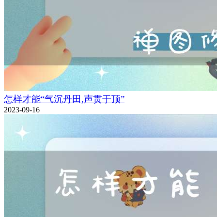
怎样才能“气沉丹田,声贯于顶”
2023-09-16