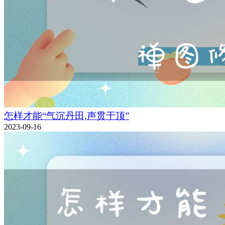
怎样才能“气沉丹田,声贯于顶”
2023-09-16