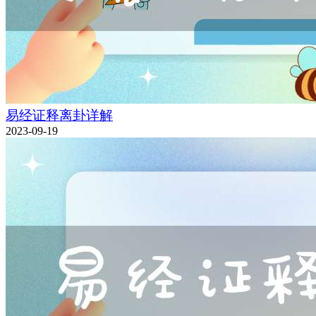
易经证释离卦详解
2023-09-19