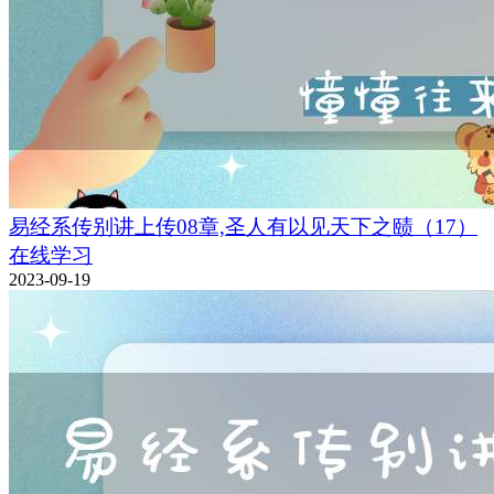
易经系传别讲上传08章,圣人有以见天下之赜（17）
在线学习
2023-09-19