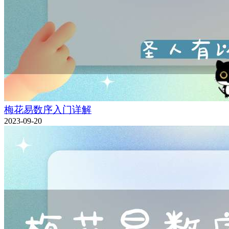
梅花易数序入门详解
2023-09-20