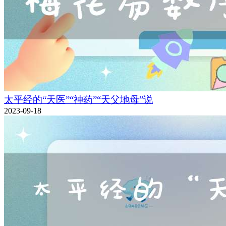
太平经的“天医”“神药”“天父地母”说
2023-09-18