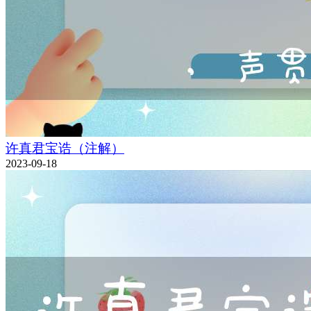
许真君宝诰（注解）
2023-09-18