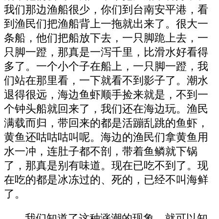
我们那边渔船很少，你们到台南安平港，看
到渔民们把渔船背上一拖就出来了。很大一
条船，他们把船放下去，一只脚跪上去，一
只脚一蹬，那真是一泻千里，比滑水好看得
多了。一个小个子在船上，一只脚一蹬，我
们站在那里看，一下就看不到影子了。潮水
退得很远，海边鱼虾顺手捡来就是，不到一
个钟头船就回来了，我们还在海边玩。渔民
满载而归，带回来的都是活蹦乱跳的鱼虾，
黄鱼还咕咕咕叫呢。海边的渔民们拿黄鱼用
水一冲，连肚子都不剖，带着鱼鳞就下锅
了，那真是别有味道。现在已吃不到了。现
在吃的都是冰冻过的、死的，已经不叫海鲜
了。
我们知道了这种涨潮的现象，就可以知