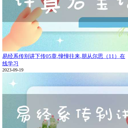
易经系传别讲下传05章,憧憧往来,朋从尔思（11）在
线学习
2023-09-19