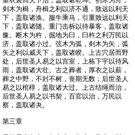
垂衣裳而天下治，盖取诸乾坤。刳木为舟，
剡木为楫，舟楫之利以济不通，致远以利天
下，盖取诸涣。服牛乘马，引重致远以利天
下，盖取诸随。重门击柝以待暴客，盖取诸
豫。断木为杵，掘地为臼，臼杵之利万民以
济，盖取诸小过。弦木为弧，剡木为矢，弧
矢之利以威天下，盖取诸睽。上古穴居而野
处，后世圣人易之以宫室，上栋下宇以待风
雨，盖取诸大壮。古之葬者，厚衣之以薪，
葬之中野，不封不树，丧期无数；后世圣人
易之以棺椁，盖取诸大过。上古结绳而治，
后世圣人易之以书契，百官以治，万民以
察，盖取诸夬。
第三章