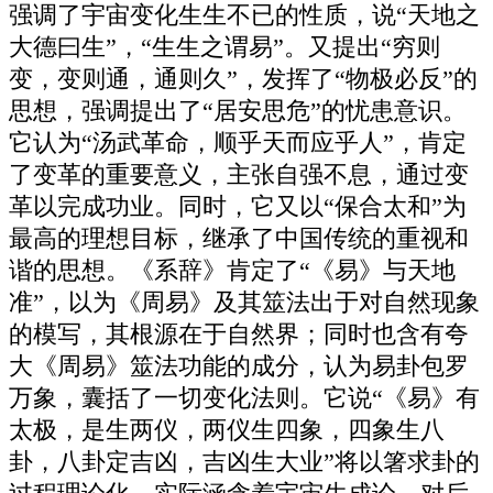
强调了宇宙变化生生不已的性质，说“天地之
大德曰生”，“生生之谓易”。又提出“穷则
变，变则通，通则久”，发挥了“物极必反”的
思想，强调提出了“居安思危”的忧患意识。
它认为“汤武革命，顺乎天而应乎人”，肯定
了变革的重要意义，主张自强不息，通过变
革以完成功业。同时，它又以“保合太和”为
最高的理想目标，继承了中国传统的重视和
谐的思想。《系辞》肯定了“《易》与天地
准”，以为《周易》及其筮法出于对自然现象
的模写，其根源在于自然界；同时也含有夸
大《周易》筮法功能的成分，认为易卦包罗
万象，囊括了一切变化法则。它说“《易》有
太极，是生两仪，两仪生四象，四象生八
卦，八卦定吉凶，吉凶生大业”将以箸求卦的