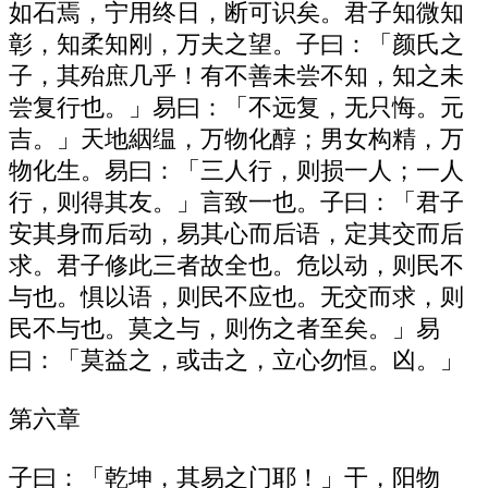
如石焉，宁用终日，断可识矣。君子知微知
彰，知柔知刚，万夫之望。子曰：「颜氏之
子，其殆庶几乎！有不善未尝不知，知之未
尝复行也。」易曰：「不远复，无只悔。元
吉。」天地絪缊，万物化醇；男女构精，万
物化生。易曰：「三人行，则损一人；一人
行，则得其友。」言致一也。子曰：「君子
安其身而后动，易其心而后语，定其交而后
求。君子修此三者故全也。危以动，则民不
与也。惧以语，则民不应也。无交而求，则
民不与也。莫之与，则伤之者至矣。」易
曰：「莫益之，或击之，立心勿恒。凶。」
第六章
子曰：「乾坤，其易之门耶！」干，阳物