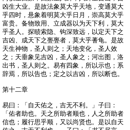
凶生大业。是故法象莫大乎天地，变通莫大
乎四时，悬象着明莫大乎日月，崇高莫大乎
富贵。备物致用、立成器以为天下利，莫大
乎圣人。探赜索隐、钩深致远，以定天下之
吉凶、成天下之亹亹者，莫大乎蓍龟。是故
天生神物，圣人则之；天地变化，圣人效
之；天垂象见吉凶，圣人象之；河出图，洛
出书，圣人则之。易有四象，所以示也；系
辞焉，所以告也；定之以吉凶，所以断也。
第十二章
易曰：「自天佑之，吉无不利。」子曰：
「佑者助也。天之所助者顺也，人之所助者
信也；履行思乎顺，又以尚贤也。是以自天