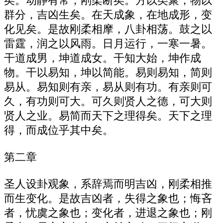
矣。动静有常，刚柔断矣。方以类聚，物以
群分，吉凶生矣。在天成象，在地成形，变
化见矣。是故刚柔相摩，八卦相荡。鼓之以
雷霆，润之以风雨。日月运行，一寒一暑。
干道成男，坤道成女。干知大始，坤作成
物。干以易知，坤以简能。易则易知，简则
易从。易知则有亲，易从则有功。有亲则可
久，有功则可大。可久则贤人之德，可大则
贤人之业。易简而天下之理得矣。天下之理
得，而成位乎其中矣。
第二章
圣人设卦观象，系辞焉而明吉凶，刚柔相推
而生变化。是故吉凶者，失得之象也；悔吝
者，忧虞之象也；变化者，进退之象也；刚