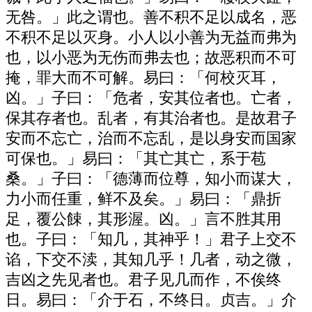
无咎。」此之谓也。善不积不足以成名，恶
不积不足以灭身。小人以小善为无益而弗为
也，以小恶为无伤而弗去也；故恶积而不可
掩，罪大而不可解。易曰：「何校灭耳，
凶。」子曰：「危者，安其位者也。亡者，
保其存者也。乱者，有其治者也。是故君子
安而不忘亡，治而不忘乱，是以身安而国家
可保也。」易曰：「其亡其亡，系于苞
桑。」子曰：「德薄而位尊，知小而谋大，
力小而任重，鲜不及矣。」易曰：「鼎折
足，覆公餗，其形渥。凶。」言不胜其用
也。子曰：「知几，其神乎！」君子上交不
谄，下交不渎，其知几乎！几者，动之微，
吉凶之先见者也。君子见几而作，不俟终
日。易曰：「介于石，不终日。贞吉。」介