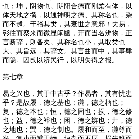
也；坤，阴物也。阴阳合德而刚柔有体，以
体天地之撰，以通神明之德。其称名也，杂
而不越。于稽其类，其衰世之意邪！夫易，
彰往而察来而微显阐幽，开而当名辨物，正
言断辞，则备矣。其称名也小，其取类也
大。其旨远，其辞文。其言曲而中，其事肆
而隐。因贰以济民行，以明失得之报。
第七章
易之兴也，其于中古乎？作易者，其有忧患
乎？是故履，德之基也；谦，德之柄也；
复，德之本也；恒，德之固也；损，德之修
也；益，德之裕也；困，德之辨也；井，德
之地也；巽，德之制也。履和而至，谦尊而
光，复小而辨于物，恒杂而不厌，损先难而