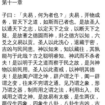
第十一章
子曰：「夫易，何为者也？」夫易，开物成
务，冒天下之道，如斯而已者也。是故圣人
以通天下之志，以定天下之业，以断天下之
疑。是故蓍之德圆而神，卦之德方以知，六
爻之义易以贡。圣人以此洗心，退藏于密，
吉凶与民同患。神以知来，知以藏往，其孰
能与于此哉？古之聪明睿知、神武而不杀者
夫！是以明于天之道而察于民之故，是兴神
物以前民用。圣人以此斋戒，以神明其德
夫！是故阖户谓之坤，辟户谓之干，阖一辟
谓之变，往来不穷谓之通。见乃谓之象，形
乃谓之器，制而用之谓之法，利用出入、民
咸用之谓之神。是故易有太极，是生两仪，
两仪生四象，四象生八卦，八卦生吉凶，吉