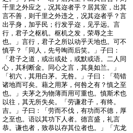
千里之外应之，况其迩者乎？居其室，出其
言不善，则千里之外违之，况其迩者乎？言
出乎身，加乎民；行发乎迩，见乎远。言
行，君子之枢机。枢机之发，荣辱之主
也。」言行，君子之所以动乎天地也。可不
慎乎？「同人，先号啕而后笑。」子曰：
「君子之道，或出或处，或默或语。二人同
心，其利断金。同心之言，其臭如兰。」
「初六，其用白茅。无咎。」子曰：「苟错
诸地而可矣。藉之用茅，何咎之有？慎之至
也。」夫茅之为物薄而用可重也。慎斯术也
以往，其无所失矣。「劳谦君子，有终。
吉。」子曰：「劳而不伐，有功而不德，厚
之至也。语以其功下人者。德言盛，礼言
恭。谦也者，致恭以存其位者也。」「亢龙