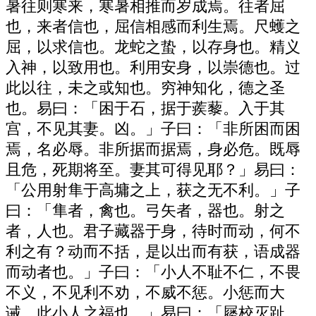
暑往则寒来，寒暑相推而岁成焉。往者屈
也，来者信也，屈信相感而利生焉。尺蠖之
屈，以求信也。龙蛇之蛰，以存身也。精义
入神，以致用也。利用安身，以崇德也。过
此以往，未之或知也。穷神知化，德之圣
也。易曰：「困于石，据于蒺藜。入于其
宫，不见其妻。凶。」子曰：「非所困而困
焉，名必辱。非所据而据焉，身必危。既辱
且危，死期将至。妻其可得见耶？」易曰：
「公用射隼于高墉之上，获之无不利。」子
曰：「隼者，禽也。弓矢者，器也。射之
者，人也。君子藏器于身，待时而动，何不
利之有？动而不括，是以出而有获，语成器
而动者也。」子曰：「小人不耻不仁，不畏
不义，不见利不劝，不威不惩。小惩而大
诫，此小人之福也。」易曰：「屦校灭趾，