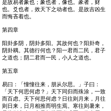
是故易者象也；象也者，像也。彖者，财
也。爻也者，效天下之动者也。是故吉凶生
而悔吝着也。
第四章
阳卦多阴，阴卦多阳。其故何也？阳卦奇，
阴卦耦。其德行何也？阳一君而二民，君子
之道也；阴二君而一民，小人之道也。
第五章
易曰：「憧憧往来，朋从尔思。」子曰：
「天下何思何虑？」天下同归而殊涂，一致
而百虑。天下何思何虑？日往则月来，月往
则日来，日月相推而明生焉。寒往则暑来，