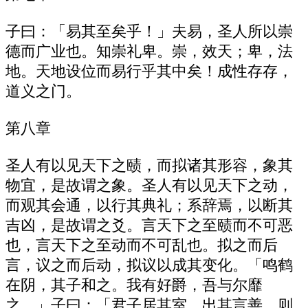
子曰：「易其至矣乎！」夫易，圣人所以崇
德而广业也。知崇礼卑。崇，效天；卑，法
地。天地设位而易行乎其中矣！成性存存，
道义之门。
第八章
圣人有以见天下之赜，而拟诸其形容，象其
物宜，是故谓之象。圣人有以见天下之动，
而观其会通，以行其典礼；系辞焉，以断其
吉凶，是故谓之爻。言天下之至赜而不可恶
也，言天下之至动而不可乱也。拟之而后
言，议之而后动，拟议以成其变化。「鸣鹤
在阴，其子和之。我有好爵，吾与尔靡
之。」子曰：「君子居其室，出其言善，则