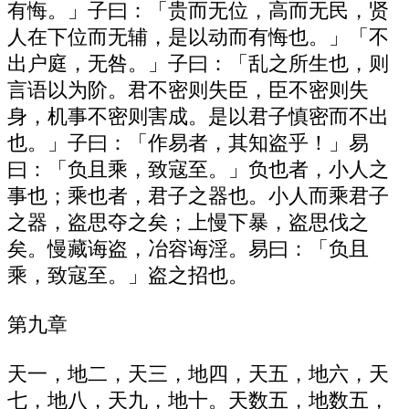
有悔。」子曰：「贵而无位，高而无民，贤
人在下位而无辅，是以动而有悔也。」「不
出户庭，无咎。」子曰：「乱之所生也，则
言语以为阶。君不密则失臣，臣不密则失
身，机事不密则害成。是以君子慎密而不出
也。」子曰：「作易者，其知盗乎！」易
曰：「负且乘，致寇至。」负也者，小人之
事也；乘也者，君子之器也。小人而乘君子
之器，盗思夺之矣；上慢下暴，盗思伐之
矣。慢藏诲盗，冶容诲淫。易曰：「负且
乘，致寇至。」盗之招也。
第九章
天一，地二，天三，地四，天五，地六，天
七，地八，天九，地十。天数五，地数五，