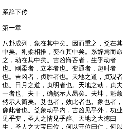
系辞下传
第一章
八卦成列，象在其中矣。因而重之，爻在其
中矣。刚柔相推，变在其中矣。系辞焉而命
之，动在其中矣。吉凶悔吝者，生乎动者
也。刚柔者，立本者也。变通者，趣时者
也。吉凶者，贞胜者也。天地之道，贞观者
也。日月之道，贞明者也。天地之动，贞夫
一者也。夫干，确然示人易矣。夫坤，魁颓
然示人简矣。爻也者，效此者也。象也者，
像此者也。爻象动乎内，吉凶见乎外，功业
见乎变，圣人之情见乎辞。天地之大德曰
生，圣人之大宝曰位，何以守位曰仁，何以