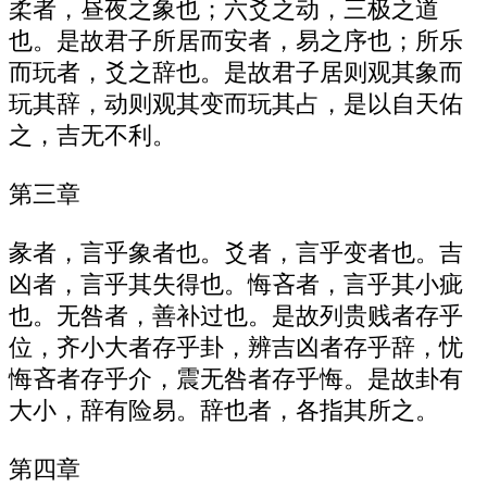
柔者，昼夜之象也；六爻之动，三极之道
也。是故君子所居而安者，易之序也；所乐
而玩者，爻之辞也。是故君子居则观其象而
玩其辞，动则观其变而玩其占，是以自天佑
之，吉无不利。
第三章
彖者，言乎象者也。爻者，言乎变者也。吉
凶者，言乎其失得也。悔吝者，言乎其小疵
也。无咎者，善补过也。是故列贵贱者存乎
位，齐小大者存乎卦，辨吉凶者存乎辞，忧
悔吝者存乎介，震无咎者存乎悔。是故卦有
大小，辞有险易。辞也者，各指其所之。
第四章