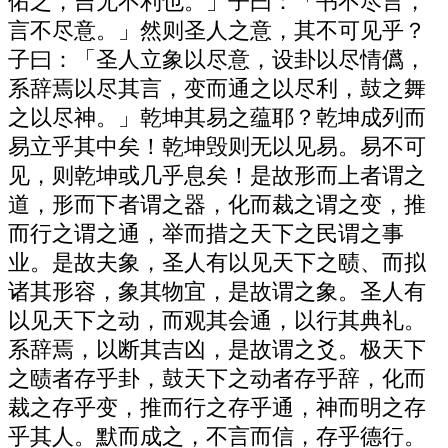
佑之，吉无不利也。」子曰：「书不尽言，
言不尽意。」然则圣人之意，其不可见乎？
子曰：「圣人立象以尽意，设卦以尽情儰，
系辞焉以尽其言，变而通之以尽利，鼓之舞
之以尽神。」乾坤其易之蕴耶？乾坤成列而
易立乎其中矣！乾坤毁则无以见易。易不可
见，则乾坤或几乎息矣！是故形而上者谓之
道，形而下者谓之器，化而裁之谓之变，推
而行之谓之通，举而措之天下之民谓之事
业。是故夫象，圣人有以见天下之赜、而拟
诸其形容，象其物宜，是故谓之象。圣人有
以见天下之动，而观其会通，以行其典礼。
系辞焉，以断其吉凶，是故谓之爻。极天下
之赜者存乎卦，鼓天下之动者存乎辞，化而
裁之存乎变，推而行之存乎通，神而明之存
乎其人。默而成之，不言而信，存乎德行。