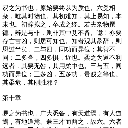
易之为书也，原始要终以为质也。六爻相
杂，唯其时物也。其初难知，其上易知，本
末也。初辞拟之，卒成之终。若夫杂物撰
德，辨是与非，则非其中爻不备。噫！亦要
存亡吉凶，则居可知也。知者观其彖辞，则
思过半矣。二与四，同功而异位；其善不
同：二多誉，四多惧，近也。柔之为道不利
远者，其要无咎，其用柔中也。三与五，同
功而异位；三多凶，五多功，贵贱之等也。
其柔危，其刚胜邪？
第十章
易之为书也，广大悉备，有天道焉，有人道
焉，有地道焉。兼三才而两之，故六。六者