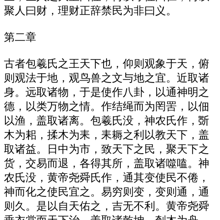
聚人曰财，理财正辞禁民为非曰义。
第二章
古者包羲氏之王天下也，仰则观象于天，俯
则观法于地，观鸟兽之文与地之宜。近取诸
身。远取诸物，于是使作八卦，以通神明之
德，以类万物之情。作结绳而为罔罟，以佃
以渔，盖取诸离。包羲氏没，神农氏作，斲
木为耜，揉木为耒，耒耨之利以教天下，盖
取诸益。日中为市，致天下之民，聚天下之
货，交易而退，各得其所，盖取诸噬嗑。神
农氏没，黄帝尧舜氏作，通其变使民不倦，
神而化之使民宜之。易穷则变，变则通，通
则久。是以自天佑之，吉无不利。黄帝尧舜