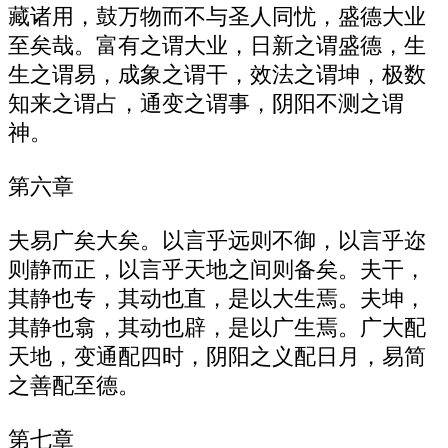
藏诸用，鼓万物而不与圣人同忧，盛德大业
至矣哉。富有之谓大业，日新之谓盛德，生
生之谓易，成象之谓干，效法之谓坤，极数
知来之谓占，通变之谓事，阴阳不测之谓
神。
第六章
夫易广矣大矣。以言乎远则不御，以言乎迩
则静而正，以言乎天地之间则备矣。夫干，
其静也专，其动也直，是以大生焉。夫坤，
其静也翕，其动也辟，是以广生焉。广大配
天地，变通配四时，阴阳之义配日月，易简
之善配至德。
第七章