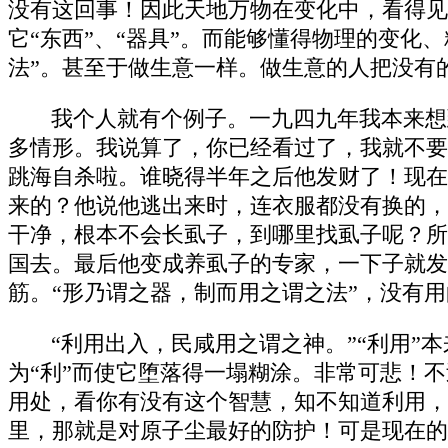
没有这回事！因此天地万物在变化中，看得见
它“东西”、“器具”。而能够懂得物理的变
法”。甚至于做生意一样。做生意的人把没有
我个人就有个例子。一九四九年我本来想
多情形。我说算了，你已经看过了，我就不要
跳海自杀啦。谁晓得半年之后他发财了！现在
来的？他说他逃出来时，连衣服都没有换的，
干净，根本不会长虱子，到哪里找虱子呢？所
国去。最后他变成养虱子的专家，一下子就发
筋。“形乃谓之器，制而用之谓之法”，没有
“利用出入，民咸用之谓之神。”“利用
为“利”而使它堕落得一塌糊涂。非常可悲！
用处，看你有没有这个智慧，知不知道利用，
里，那就是对原子尘最好的防护！可是现在的