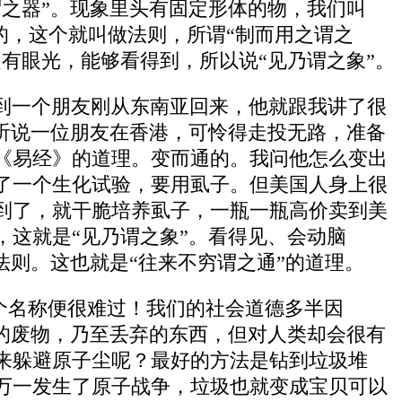
之器”。现象里头有固定形体的物，我们叫
的，这个就叫做法则，所谓“制而用之谓之
有眼光，能够看得到，所以说“见乃谓之象”。
到一个朋友刚从东南亚回来，他就跟我讲了很
听说一位朋友在香港，可怜得走投无路，准备
《易经》的道理。变而通的。我问他怎么变出
了一个生化试验，要用虱子。但美国人身上很
到了，就干脆培养虱子，一瓶一瓶高价卖到美
这就是“见乃谓之象”。看得见、会动脑
法则。这也就是“往来不穷谓之通”的道理。
这个名称便很难过！我们的社会道德多半因
的废物，乃至丢弃的东西，但对人类却会很有
来躲避原子尘呢？最好的方法是钻到垃圾堆
万一发生了原子战争，垃圾也就变成宝贝可以