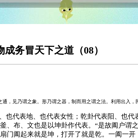
物成务冒天下之道（08）
之通，见乃谓之象。形乃谓之器，制而用之谓之法。利用出入，
阴、也代表地、也代表女性；乾卦代表阳、也代
釜、布、文也是以坤卦作代表。“是故阖户谓之
扇门阖起来就是坤，打开了就是乾。一阖一开