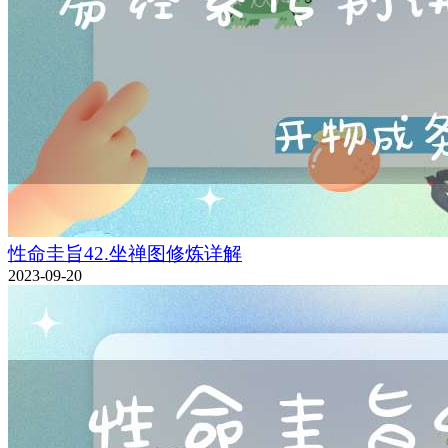
性命圭旨42.坐禅图修炼详解
2023-09-20