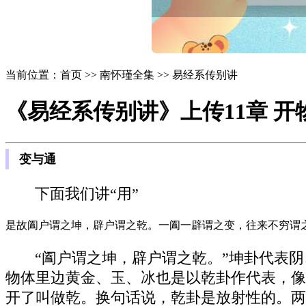
当前位置：首页 >> 南怀瑾全集 >> 易经系传别讲
《易经系传别讲》上传11章 开
变与通
下面我们讲“用”
是故阖户谓之坤，辟户谓之乾。一阖一辟谓之变，往来不穷谓
“阖户谓之坤，辟户谓之乾。”坤卦代表
物体里边黄金、玉、冰也是以乾卦作代表，像
开了叫做乾。换句话说，乾卦是放射性的。两