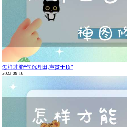
怎样才能“气沉丹田,声贯于顶”
2023-09-16