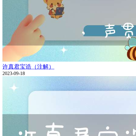
许真君宝诰（注解）
2023-09-18