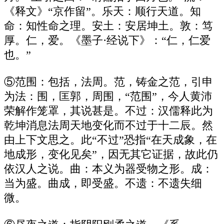
《释文》“京作留”。乐天：顺行天道。知
命：知性命之理。安土：安居坤土。敦：笃
厚。仁，爱。《墨子·经说下》：“仁，仁爱
也。”
⑤范围：包括，法周。范，铸金之范，引申
为法：围，匡郭，周围，“范围”，今人黄沛
荣解作笼罩，其说甚是。不过：汉儒释此为
乾坤消息法周天地变化而不过于十二辰。然
由上下文思之。此“不过”恐指“在天成象，在
地成形，变化见矣”，因无其它证据，故此仍
依汉人之说。曲：本义为器受物之形。成：
当为盛。曲成，即受盛。不遗：不遗失细
微。