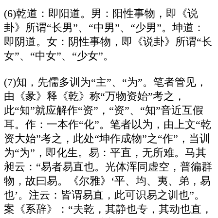
(6)乾道：即阳道。男：阳性事物，即《说
卦》所谓“长男”、“中男”、“少男”。坤道：
即阴道。女：阴性事物，即《说卦》所谓“长
女”、“中女”、“少女”。
(7)知，先儒多训为“主”、“为”。笔者管见，
由《彖》释《乾》称“万物资始”考之，
此“知”就应解作“资”，“资”、“知”音近互假
耳。作：一本作“化”。笔者以为，由上文“乾
资大始”考之，此处“坤作成物”之“作”，当训
为“为”，即化生。易：平直，无所难。马其
昶云：“易者易直也。光体浑同虚空，普徧群
物，故曰易。《尔雅》‘平、均、夷、弟，易
也’。注云：皆谓易直，此可识易之训也”。
案《系辞》：“夫乾，其静也专，其动也直，