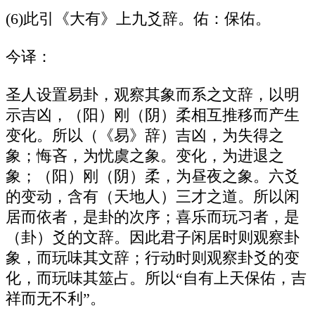
(6)此引《大有》上九爻辞。佑：保佑。
今译：
圣人设置易卦，观察其象而系之文辞，以明
示吉凶，（阳）刚（阴）柔相互推移而产生
变化。所以（《易》辞）吉凶，为失得之
象；悔吝，为忧虞之象。变化，为进退之
象；（阳）刚（阴）柔，为昼夜之象。六爻
的变动，含有（天地人）三才之道。所以闲
居而依者，是卦的次序；喜乐而玩习者，是
（卦）爻的文辞。因此君子闲居时则观察卦
象，而玩味其文辞；行动时则观察卦爻的变
化，而玩味其筮占。所以“自有上天保佑，吉
祥而无不利”。