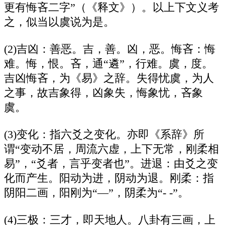
更有悔吝二字”（《释文》）。以上下文义考
之，似当以虞说为是。
(2)吉凶：善恶。吉，善。凶，恶。悔吝：悔
难。悔，恨。吝，通“遴”，行难。虞，度。
吉凶悔吝，为《易》之辞。失得忧虞，为人
之事，故吉象得，凶象失，悔象忧，吝象
虞。
(3)变化：指六爻之变化。亦即《系辞》所
谓“变动不居，周流六虚，上下无常，刚柔相
易”，“爻者，言乎变者也”。进退：由爻之变
化而产生。阳动为进，阴动为退。刚柔：指
阴阳二画，阳刚为“—”，阴柔为“- -”。
(4)三极：三才，即天地人。八卦有三画，上