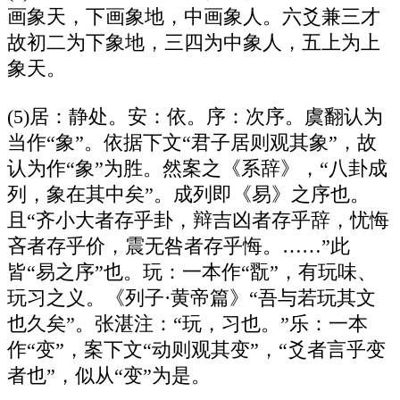
画象天，下画象地，中画象人。六爻兼三才
故初二为下象地，三四为中象人，五上为上
象天。
(5)居：静处。安：依。序：次序。虞翻认为
当作“象”。依据下文“君子居则观其象”，故
认为作“象”为胜。然案之《系辞》，“八卦成
列，象在其中矣”。成列即《易》之序也。
且“齐小大者存乎卦，辩吉凶者存乎辞，忧悔
吝者存乎价，震无咎者存乎悔。……”此
皆“易之序”也。玩：一本作“翫”，有玩味、
玩习之义。《列子·黄帝篇》“吾与若玩其文
也久矣”。张湛注：“玩，习也。”乐：一本
作“变”，案下文“动则观其变”，“爻者言乎变
者也”，似从“变”为是。