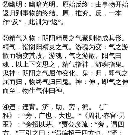
②幽明：幽暗光明。原始反终：由事物开始
返归到事物的终结。原，推究。反，一本
作“及”，此训为“返”。
③精气为物：阴阳精灵之气聚则物成其形。
精气，指阴阳精灵之气。游魂为变：气之游
散而物变其故。游魂，气之游散。阳气曰
魂，以上下文思之，精气指神，游魂指鬼。
鬼神：阴阳之气屈伸变化。鬼：归，即气之
屈而归，物终气归曰鬼。神：伸，即气之伸
而至，物生气伸曰神。
④违：违背。济，助。旁，徧。《广
雅》：“旁，广也，大也。”《周礼·春官·男
巫》：“旁招以茅。”贾公彦疏：“旁，谓四
方。”王引之曰：“谓徧招于四方也。”流：