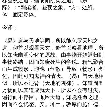
⑥昼夜之道：指阴阳刚柔之道。《系
辞》：“刚柔者。昼夜之象。”方：处所。
体，固定形体。
今译：
《易》道与天地等同，所以能包罗天地之
道，仰首以观看天文，俯首以察看地理，所
以知晓幽明变化的原故。由事物开始返归到
事物终结，因而知晓死生的学说。精气聚合
而生成物形，游魂（气散）导致（物形）变
化。因此可知鬼神的情状。（易）与天地相
似，所以不违背（天地的规律）。知道周围
万物而以其道成就天下，所以不会有过失。
遍行而不停留，顺应天道，知晓性命之理，
因而不会忧愁。安居坤土，敦厚而施仁德，