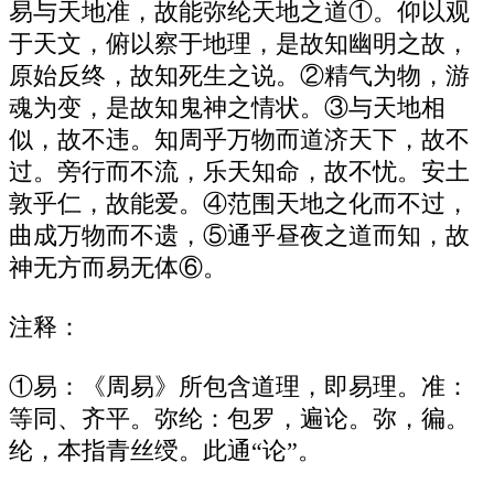
易与天地准，故能弥纶天地之道①。仰以观
于天文，俯以察于地理，是故知幽明之故，
原始反终，故知死生之说。②精气为物，游
魂为变，是故知鬼神之情状。③与天地相
似，故不违。知周乎万物而道济天下，故不
过。旁行而不流，乐天知命，故不忧。安土
敦乎仁，故能爱。④范围天地之化而不过，
曲成万物而不遗，⑤通乎昼夜之道而知，故
神无方而易无体⑥。
注释：
①易：《周易》所包含道理，即易理。准：
等同、齐平。弥纶：包罗，遍论。弥，徧。
纶，本指青丝绶。此通“论”。