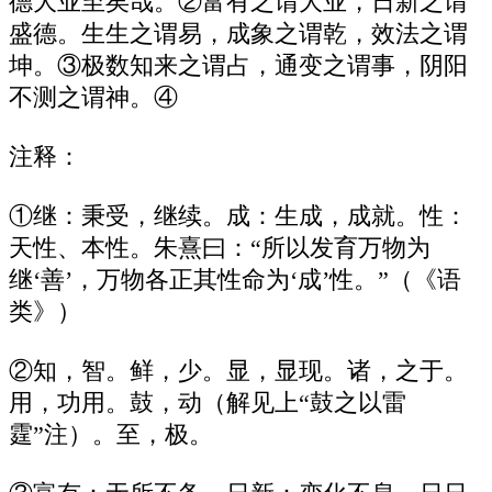
德大业至矣哉。②富有之谓大业，日新之谓
盛德。生生之谓易，成象之谓乾，效法之谓
坤。③极数知来之谓占，通变之谓事，阴阳
不测之谓神。④
注释：
①继：秉受，继续。成：生成，成就。性：
天性、本性。朱熹曰：“所以发育万物为
继‘善’，万物各正其性命为‘成’性。”（《语
类》）
②知，智。鲜，少。显，显现。诸，之于。
用，功用。鼓，动（解见上“鼓之以雷
霆”注）。至，极。