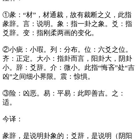
①彖：“材”，材通裁，故有裁断之义，此指
彖辞。言：说明。象：指一卦之象。爻：指
爻辞。变：指刚柔两画的变化。
②小疵：小瑕。列：分布。位：六爻之位。
齐：正定。大小：指卦而言，阳卦大，阴卦
小。辞：爻辞。介：微小。此指“悔吝”处“吉
凶”之间细小界限。震：惊惧。
③险：凶恶。易：平易：此即善吉。之：
适。
今译：
彖辞，是说明卦象的；爻辞，是说明（阴阳