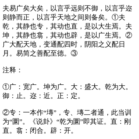
夫易广矣大矣，以言乎远则不御，以言乎迩
则静而正，以言乎天地之间则备矣。①夫
乾，其静也专，其动也直，是以大生焉。夫
坤，其静也翕，其动也辟，是以广生焉。②
广大配天地，变通配四时，阴阳之义配日
月。易简之善配至德。③
注释：
①广：宽广。坤为广。大：盛大。乾为大。
御：止。迩：近。正：定。
②专：一本作“塼”，专、塼二者通，此当训
为“圜”。《说卦》“乾为圜”即其证。直：刚
直。翕：闭合。辟：开。