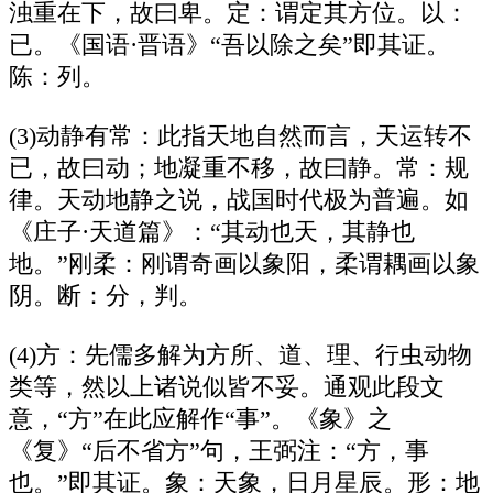
浊重在下，故曰卑。定：谓定其方位。以：
已。《国语·晋语》“吾以除之矣”即其证。
陈：列。
(3)动静有常：此指天地自然而言，天运转不
已，故曰动；地凝重不移，故曰静。常：规
律。天动地静之说，战国时代极为普遍。如
《庄子·天道篇》：“其动也天，其静也
地。”刚柔：刚谓奇画以象阳，柔谓耦画以象
阴。断：分，判。
(4)方：先儒多解为方所、道、理、行虫动物
类等，然以上诸说似皆不妥。通观此段文
意，“方”在此应解作“事”。《象》之
《复》“后不省方”句，王弼注：“方，事
也。”即其证。象：天象，日月星辰。形：地