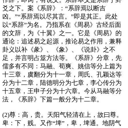
爻之下。案《系辞》：“系辞焉以断吉
凶。”“系辞焉以尽其言。”即是其正。此处
以“系辞”为名。乃指系在《周易》古经后面
的文辞，为《十翼》之一。它是《周易》的
通论：追述易之起源，推论易之作用，兼释
卦义以补《彖》、《象》、《说卦》之不
足，并言明占筮方法等。《系辞》分章，先
儒多有不同：马融、荀爽、姚信等分上篇为
十三章，虞翻分为十一章，周氏、孔颖达等
分为十二章，陆德明分为七章，李心传分为
十五章，王申子分为十六章。今从马融等分
法，《系辞》下篇一般分为十二章。
(2)尊：高，贵。天阳气轻清在上，故曰尊。
卑：下，贱。又作“埤”，卑，埤通。地阴气