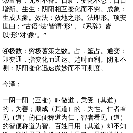
③富有：无所不备。日新：变化不息，日日
增新。生生：阴阳相互变化而不穷。成象：
生成天象。效法：效地之形。法即形。项安
世曰：“古语‘法’皆谓‘形’，《系辞》皆
以‘形’对‘象’。”
④极数：穷极蓍策之数。占，筮占。通变：
即变通，指变化而通达、趋时而利。阴阳不
测：阴阳变化迅速微妙而不可测度。
今泽：
一阴一阳（互变）叫做道，秉受（其道）
的，为善；顺成（其道）的，为性。仁者看
见（道）的仁便称道为仁，智者看见（道）
的智便称道为智。百姓日用（其道）却不知