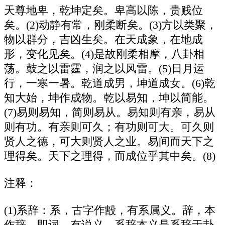
天尊地卑，乾坤定矣。卑高以陈，贵贱位
矣。(2)动静有常，刚柔断矣。(3)方以类聚，
物以群分，吉凶生矣。在天成象，在地成
形，变化见矣。(4)是故刚柔相摩，八卦相
荡。鼓之以雷霆，润之以风雷。(5)日月运
行，一寒一暑。乾道成男，坤道成女。(6)乾
知大始，坤作成物。乾以易知，坤以简能。
(7)易则易知，简则易从。易知则有亲，易从
则有功。有亲则可久；有功则可大。可久则
贤人之德，可大则贤人之业。易间而天下之
理得矣。天下之理得，而成位乎其中矣。(8)
注释：
(1)系辞：系，古字作毄，有系属义。辞，本
作辞，即词，有说义。系辞本义是系辞于卦