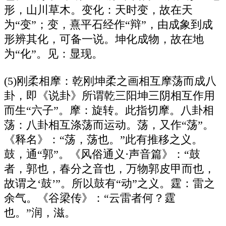
形，山川草木。变化：天时变，故在天
为“变”；变，熹平石经作“辩”，由成象到成
形辨其化，可备一说。坤化成物，故在地
为“化”。见：显现。
(5)刚柔相摩：乾刚坤柔之画相互摩荡而成八
卦，即《说卦》所谓乾三阳坤三阴相互作用
而生“六子”。摩：旋转。此指切摩。八卦相
荡：八卦相互涤荡而运动。荡，又作“荡”。
《释名》：“荡，荡也。”此有推移之义。
鼓，通“郭”。《风俗通义·声音篇》：“鼓
者，郭也，春分之音也，万物郭皮甲而也，
故谓之‘鼓’”。所以鼓有“动”之义。霆：雷之
余气。《谷梁传》：“云雷者何？霆
也。”润，滋。