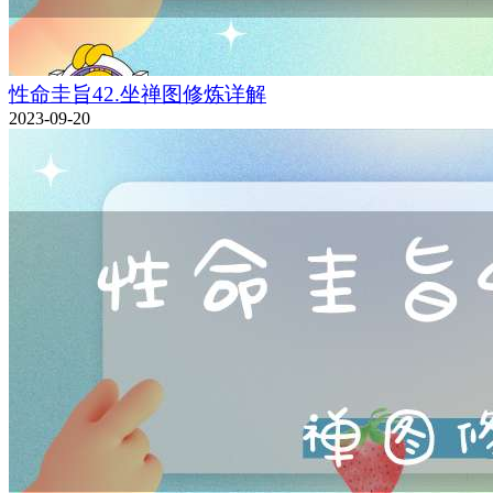
性命圭旨42.坐禅图修炼详解
2023-09-20