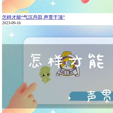
怎样才能“气沉丹田,声贯于顶”
2023-09-16