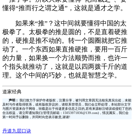
懂得“推而行之谓之通”，这就是通才之学。
如果来“推”？这中间就要懂得中国的太
极拳了。太极拳的推是圆的，不是直着硬推
的，硬推是推不动的。转一个圆圈就把它推
动了。一个东西如果直推硬推，要用一百斤
的力量，如果换一个方法顺势而推，也许一
个指头就推动了，这就是以四两拨千斤的道
理。这个中间的巧妙，也就是智慧之学。
道家经典
声明：
我们致力于保护作者版权，注重分享，被刊用文章因无法核实真实出处，未能
及时与作者取得联系，或有版权异议的，请联系管理员，我们会立即处理，本站部分文字
与图片资源来自于网络，转载是出于传递更多信息之目的,若有来源标注错误或侵犯了您的
合法权益，请立即通知我们(管理员邮箱：15053971836@139.com)，情况属实，我们会
第一时间予以删除，并同时向您表示歉意,谢谢!
丹道九层口诀