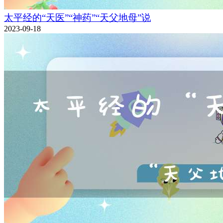
太平经的“天医”“神药”“天父地母”说
2023-09-18