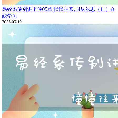
易经系传别讲下传05章,憧憧往来,朋从尔思（11）在
线学习
2023-09-19