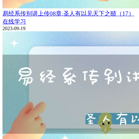
易经系传别讲上传08章,圣人有以见天下之赜（17）
在线学习
2023-09-19