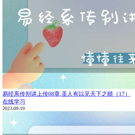
易经系传别讲上传08章,圣人有以见天下之赜（17）
在线学习
2023-09-19