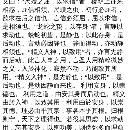
义曰：“尺蠖之屈，以求信”者，覆明上往来
相感，屈信相须。尺蠖之虫，初行必屈者，
欲求在后之信也。言信必须屈，屈以求信，
是相须也。“龙蛇之蛰，以存身”者，言静以
求动也。蛟蛇初蛰，是静也；以此存身，是
后动也。言动必因静也。静而得动，亦动静
相须也。“精义入神，以致用”者，亦言先静
而后动。此言人事之用，言圣人用精粹微妙
之义，入於神化，寂然不动，乃能致其所
用。“精义入神”，是先静也；“以致用”，是
后动也。是动因静而来也。 利用安身，以崇
德也。 利用之道，由安其身而后动也。精义
由於入神，以致其用；利用由於安身，以崇
其德。理必由乎其宗，事各本乎其根。归根
则宁，天下之理得也。若役其思虑，以求动
用，忘其安身，以殉功美，则伪弥多而理愈