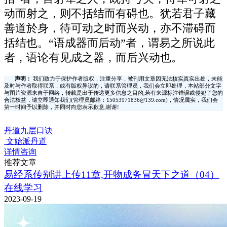
动而射之，则不括结而有碍也。犹若君子藏
善道於身，待可动之时而兴动，亦不滞碍而
括结也。“语成器而后动”者，谓易之所说此
者，语论有见成之器，而后兴动也。
声明：
我们致力于保护作者版权，注重分享，被刊用文章因无法核实真实出处，未能
及时与作者取得联系，或有版权异议的，请联系管理员，我们会立即处理，本站部分文字
与图片资源来自于网络，转载是出于传递更多信息之目的,若有来源标注错误或侵犯了您的
合法权益，请立即通知我们(管理员邮箱：15053971836@139.com)，情况属实，我们会
第一时间予以删除，并同时向您表示歉意,谢谢!
丹道九层口诀
文始派丹道
详情咨询
推荐文章
易经系传别讲上传11章,开物成务冒天下之道（04）
在线学习
2023-09-19