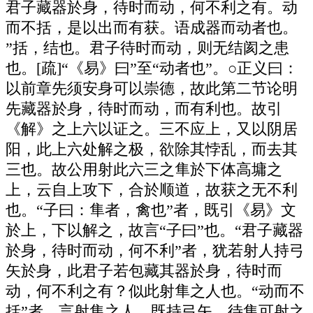
君子藏器於身，待时而动，何不利之有。动
而不括，是以出而有获。语成器而动者也。
”括，结也。君子待时而动，则无结阂之患
也。[疏]“《易》曰”至“动者也”。○正义曰：
以前章先须安身可以崇德，故此第二节论明
先藏器於身，待时而动，而有利也。故引
《解》之上六以证之。三不应上，又以阴居
阳，此上六处解之极，欲除其悖乱，而去其
三也。故公用射此六三之隼於下体高墉之
上，云自上攻下，合於顺道，故获之无不利
也。“子曰：隼者，禽也”者，既引《易》文
於上，下以解之，故言“子曰”也。“君子藏器
於身，待时而动，何不利”者，犹若射人持弓
矢於身，此君子若包藏其器於身，待时而
动，何不利之有？似此射隼之人也。“动而不
括”者，言射隼之人，既持弓矢，待隼可射之