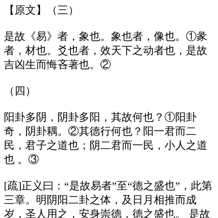
【原文】（三）
是故《易》者，象也。象也者，像也。①彖
者，材也。爻也者，效天下之动者也，是故
吉凶生而悔吝著也。②
（四）
阳卦多阴，阴卦多阳，其故何也？①阳卦
奇，阴卦耦。②其德行何也？阳一君而二
民，君子之道也；阴二君而一民，小人之道
也 。③
[疏]正义曰：“是故易者”至“德之盛也”，此第
三章。明阴阳二卦之体，及日月相推而成
岁，圣人用之，安身崇德，德之盛也。 是故