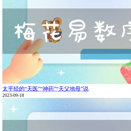
太平经的“天医”“神药”“天父地母”说
2023-09-18