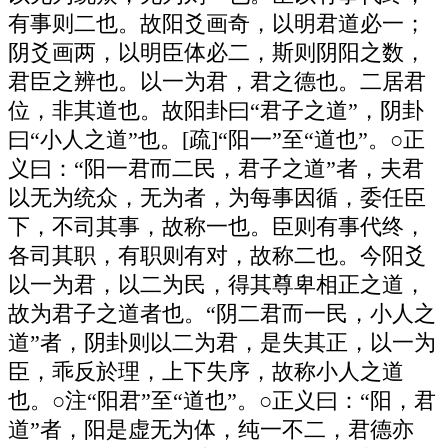
有事则二也。故阳爻画奇，以明君道必一；
阴爻画两，以明臣体必二，斯则阴阳之数，
君臣之辨也。以一为君，君之德也。二居君
位，非其道也。故阳卦曰“君子之道”，阴卦
曰“小人之道”也。[疏]“阳一”至“道也”。○正
义曰：“阳一君而二民，君子之道”者，夫君
以无为统众，无为者，为每事因循，委任臣
下，不司其事，故称一也。臣则有事代终，
各司其职，有职则有对，故称二也。今阳爻
以一为君，以二为民，得其尊卑相正之道，
故为君子之道者也。“阴二君而一民，小人之
道”者，阴卦则以二为君，是失其正，以一为
臣，乖反於理，上下失序，故称小人之道
也。○注“阳君”至“道也”。○正义曰：“阳，君
道”者，阳是虚无为体，纯一不二，君德亦