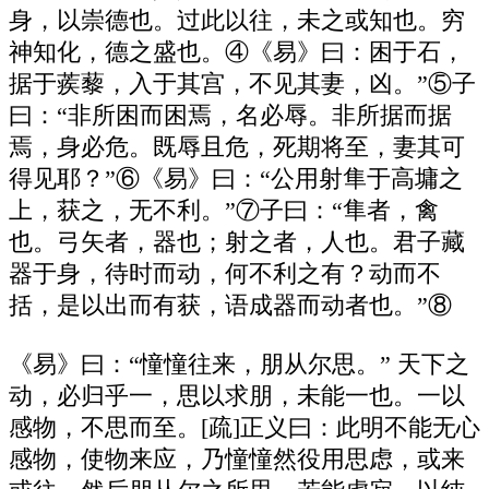
身，以崇德也。过此以往，未之或知也。穷
神知化，德之盛也。④《易》曰：困于石，
据于蒺藜，入于其宫，不见其妻，凶。”⑤子
曰：“非所困而困焉，名必辱。非所据而据
焉，身必危。既辱且危，死期将至，妻其可
得见耶？”⑥《易》曰：“公用射隼于高墉之
上，获之，无不利。”⑦子曰：“隼者，禽
也。弓矢者，器也；射之者，人也。君子藏
器于身，待时而动，何不利之有？动而不
括，是以出而有获，语成器而动者也。”⑧
《易》曰：“憧憧往来，朋从尔思。” 天下之
动，必归乎一，思以求朋，未能一也。一以
感物，不思而至。[疏]正义曰：此明不能无心
感物，使物来应，乃憧憧然役用思虑，或来