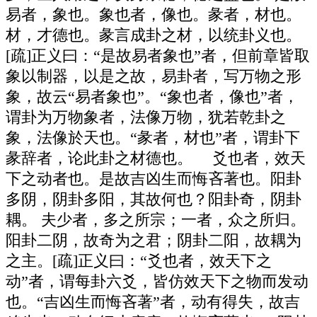
易者，象也。象也者，像也。彖者，材也。
材，才德也。彖言成卦之材，以统卦义也。
[疏]正义曰：“是故易者象也”者，但前章皆取
象以制器，以是之故，易卦者，写万物之形
象，故云“易者象也”。“象也者，像也”者，
谓卦为万物象者，法像万物，犹若乾卦之
象，法像於天也。“彖者，材也”者，谓卦下
彖辞者，论此卦之材德也。 爻也者，效天
下之动者也。是故吉凶生而悔吝著也。阳卦
多阴，阴卦多阳，其故何也？阳卦奇，阴卦
耦。 夫少者，多之所宗；一者，众之所归。
阳卦二阴，故奇为之君；阴卦二阳，故耦为
之主。[疏]正义曰：“爻也者，效天下之
动”者，谓每卦六爻，皆仿效天下之物而发动
也。“吉凶生而悔吝著”者，动有得失，故吉