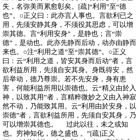
失，名弥美而累愈彰矣。[疏]“利用”至“德
也”。○正义曰：此亦言人事也。言欲利已之
用，先须安静其身，不须役其思虑，可以增
崇其德。言“利用安身”，是静也；言“崇
德”，是动也。此亦先静而后动，动亦由静而
来也。○注“利用之道”至“崇其德”。○正义
曰：云“利用之道，皆安其身而后动”者，言
欲利益所用，先须自安其身。身既得安，然
后举动，德乃尊崇。若不先安身，身有患
害，何能利益所用以崇德也。云“精义由於入
神，以致其用”者，言精粹微妙之义由入神寂
然不动，乃能致其用。云“利用由於安身，以
崇德”者，言欲利益所用，先须自安其身，乃
可以增崇其德也。 过此以往，未之或知
也。穷神知化，德之盛也 。”[疏]正义