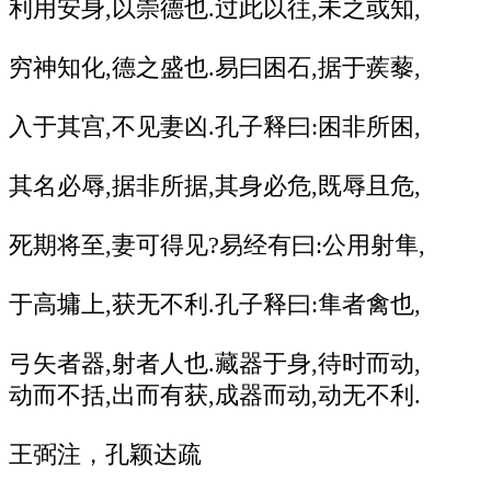
利用安身,以崇德也.过此以往,未之或知,
穷神知化,德之盛也.易曰困石,据于蒺藜,
入于其宫,不见妻凶.孔子释曰:困非所困,
其名必辱,据非所据,其身必危,既辱且危,
死期将至,妻可得见?易经有曰:公用射隼,
于高墉上,获无不利.孔子释曰:隼者禽也,
弓矢者器,射者人也.藏器于身,待时而动,
动而不括,出而有获,成器而动,动无不利.
王弼注，孔颖达疏