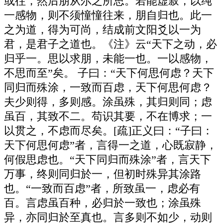
或往，然后朋从尔之所思。若能虚寂，以纯
一感物，则不须憧憧往来，朋自归也。此一
之为道，得为可尚，结成前文阳爻以一为
君，是君子之道也。《注》云“天下之动，必
归乎一。思以求朋，未能一也。一以感物，
不思而至”矣。 子曰：“天下何思何虑？天下
同归而殊涂，一致而百虑，天下何思何虑？
夫少则得，多则感。涂虽殊，其归则同；虑
虽百，其致不二。苟识其要，不在博求；一
以贯之，不虑而尽矣。[疏]正义曰：“子曰：
天下何思何虑”者，言得一之道，心既寂静，
何假思虑也。“天下同归而殊涂”者，言天下
万事，终则同归於一，但初时殊异其涂路
也。“一致而百虑”者，所致虽一，虑必有
百。言虑虽百种，必归於一致也；涂虽殊
异，亦同归於至真也。言多则不如少，动则