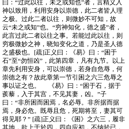
曰：“过此以往，未之或知也”者，言精义入
神以致用，利用安身以崇德，此二者皆人理
之极。过此二者以往，则微妙不可知，故
云“未之或知”也。“穷神知化，德之盛”者，
此言过此二者以往之事。若能过此以往，则
穷极微妙之神，晓知变化之道，乃是圣人德
之盛极也。[疏]正义曰：《易》曰：“困于
石”至“勿恒凶”，此第四章，凡有九节。以上
章先利用安身，可以崇德，若身自危辱，何
崇德之有？故此章第一节引困之六三危辱之
事以证之也。 《易》曰：“困于石，据于
蒺藜，入于其宫，不见其妻，凶。”子
曰：“非所困而困焉，名必辱。非所据而据
焉，身必危。既辱且危，死期将至，妻其可
得见耶？” [疏]正义曰：《困》之六三，履非
其地，欲上于於四，四自应初，不纳於已，