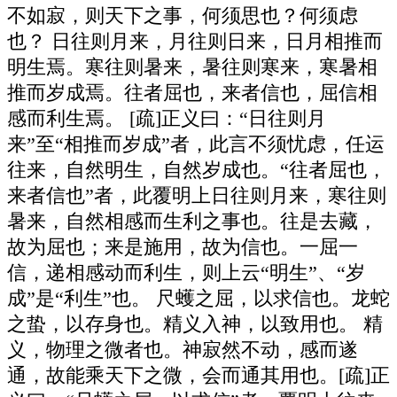
不如寂，则天下之事，何须思也？何须虑
也？ 日往则月来，月往则日来，日月相推而
明生焉。寒往则暑来，暑往则寒来，寒暑相
推而岁成焉。往者屈也，来者信也，屈信相
感而利生焉。 [疏]正义曰：“日往则月
来”至“相推而岁成”者，此言不须忧虑，任运
往来，自然明生，自然岁成也。“往者屈也，
来者信也”者，此覆明上日往则月来，寒往则
暑来，自然相感而生利之事也。往是去藏，
故为屈也；来是施用，故为信也。一屈一
信，递相感动而利生，则上云“明生”、“岁
成”是“利生”也。 尺蠖之屈，以求信也。龙蛇
之蛰，以存身也。精义入神，以致用也。 精
义，物理之微者也。神寂然不动，感而遂
通，故能乘天下之微，会而通其用也。[疏]正