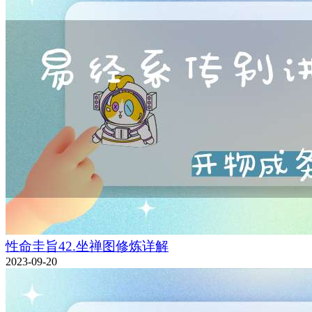
性命圭旨42.坐禅图修炼详解
2023-09-20