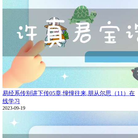
易经系传别讲下传05章,憧憧往来,朋从尔思（11）在
线学习
2023-09-19