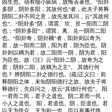
凶生也。动有细小疵病，故悔吝著也。“阳卦
多阴，阴卦多阳，其故何也”者，此夫子将释
阴阳二卦不同之意，故先发其问，云“其故何
也”。“阳卦多”阴，谓震、坎、艮一阳而二阴
也；“阴卦多阳”，谓巽、离、兑一阴而二阳
也。“阳卦奇，阴卦耦”者，阳卦则以奇为
君，故一阳而二阴，阳为君，阴为臣也。阴
卦则以耦为君，故二阳而一阴，阴为君，阳
为臣也。故《注》云“阳卦二阴，故奇为之
君；阴卦二阳，故耦为之主”。 其德行何
也？ 辨阴阳二卦之德行也。[疏]正义曰：前
释阴阳之体，未知阴阳德行之故。故夫子将
释德行，先自问之，故云“其德行何也”。 阳
一君而二民，君子之道也。阴二君而一民，
小人之道也。 阳，君道也。阴，臣道也。君
以无为统众，无为则一也。臣以有事代终，