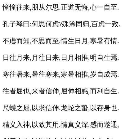
憧憧往来,朋从尔思.正道无悔,心一自至.
孔子释曰:何思何虑?殊涂同归,百虑一致.
不虑而知,不思而至.情生日月,寒暑有情.
日往月来,月往日来,日月相推,明自生焉.
寒往暑来,暑往寒来,寒暑相推,岁自成焉.
往者屈也,来者信伸,屈伸相感,而利自生.
尺蠖之屈,以求信伸.龙蛇之蛰,以存身也.
精义入神,以致其用.情真义深,感而遂通,