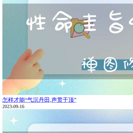
怎样才能“气沉丹田,声贯于顶”
2023-09-16