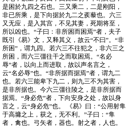
是困於九四之石也。三又乘二，二是刚阳，
非已所乘，是下向据於九二之蒺藜也。六三
又无应，是入其宫，不见其妻，死期将至，
所以凶也。“子曰：非所困而困焉”者，夫子
既引《易》文，又释其义，故云“不曰”。“非
所困”，谓九四。若六三不往犯之，非六三之
所困，而六三彊往干之而取困焉。“名必
辱”者，以向上而进取，故以声名言之，
云“名必辱”也。“非所据而据焉”者，谓九二
也。若六三能卑下九二，则九三不为其害，
是非所据也。今六三彊往陵之，是非所据而
据焉。“身必危”者，下向安身之处，故以身
言之，云“身必危”也。 《易》曰：“公用射隼
于高墉之上，获之，无不利。”子曰：“隼
者，禽也。弓矢者，器也。射之者，人也。