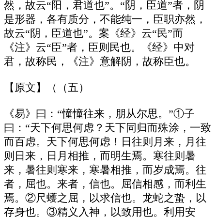
然，故云“阳，君道也”。“阴，臣道”者，阴
是形器，各有质分，不能纯一，臣职亦然，
故云“阴，臣道也”。案《经》云“民”而
《注》云“臣”者，臣则民也。《经》中对
君，故称民，《注》意解阴，故称臣也。
【原文】（（五）
《易》曰：“憧憧往来，朋从尔思。”①子
曰：“天下何思何虑？天下同归而殊涂，一致
而百虑。天下何思何虑！日往则月来，月往
则日来，日月相推，而明生焉。寒往则暑
来，暑往则寒来，寒暑相推，而岁成焉。往
者，屈也。来者，信也。屈信相感，而利生
焉。②尺蠖之屈，以求信也。龙蛇之蛰，以
存身也。③精义入神，以致用也。利用安