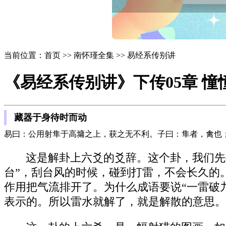
当前位置：首页 >> 南怀瑾全集 >> 易经系传别讲
《易经系传别讲》下传05章 憧
藏器于身待时而动
易曰：公用射隼于高墉之上，获之无不利。子曰：隼者，禽也
这是解卦上六爻的爻辞。这个卦，我们先
台”，刮台风的时候，碰到打雷，不会长久的
作用把气流排开了。为什么成语要说“一雷破
表示的。所以雷水就解了，就是解散的意思。