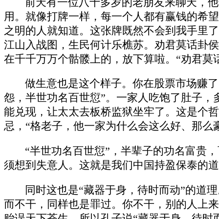
前天有一位八十多岁的老朋友来聊天，他
用。就像打牌一样，每一个人都有赢钱的希望
之明的人就知道。这张牌既然不会到我手里了
江山入战图，生民何计乐樵苏。劝君莫话卦侯
在千千万万个骷髅上的，放下算啦。“劝君莫
做生意也是这个样子。你在股票市场赚了
怨，半世功名百世愆”。一家人吃饱了肚子，
能兑现，让太太去板桥监狱坐牢了。这是个哲
忌，“格老子，他一家为什么会这么好、那么
“半世功名百世愆”，半辈子的功名富贵
须想到失意人。这就是我们中国持盈保泰的道
同时这也是“藏器于身，待时而动”的道
而不干，同样也是罪过。你不干，别的人上来
贻误天下苍生。所以孔子说“藏器于身，待时