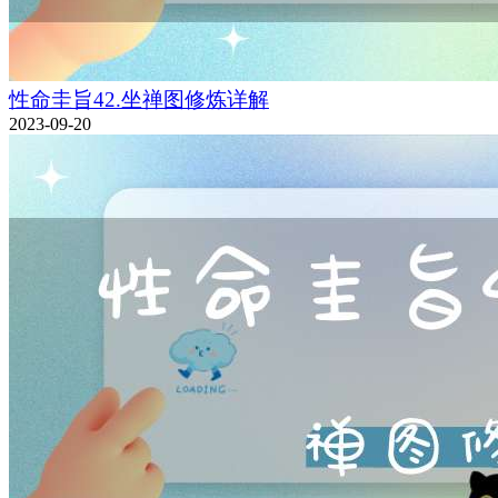
性命圭旨42.坐禅图修炼详解
2023-09-20