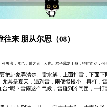
憧往来 朋从尔思（08）
；弓矢者，器也；射之者，人也。君子藏器于身，待时而动，何
要把卦象弄清楚。雷水解，上面打雷，下面下
。尤其是夏天，遇到雷，雨便慢慢小，再打，
九台”呢？雷雨这个气候，雷碰到冷气团，一打