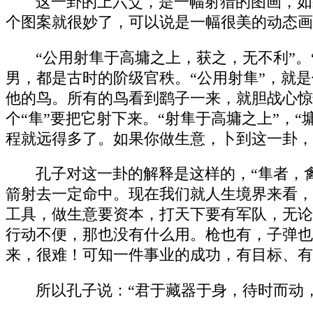
这一卦的上六爻，是一幅射猎的图画，如
个图案就很妙了，可以说是一幅很美的动态画
“公用射隼于高墉之上，获之，无不利”
男，都是古时的阶级官秩。“公用射隼”，就
他的鸟。所有的鸟看到鹞子一来，就胆战心惊
个“隼”要把它射下来。“射隼于高墉之上”，
程就远得多了。如果你做生意，卜到这一卦，
孔子对这一卦的解释是这样的，“隼者，
箭射去一定命中。现在我们就人生境界来看，
工具，做生意要资本，打天下要有军队，无论
行动不便，那也没有什么用。枪也有，子弹也
来，很难！可知一件事业的成功，有目标、有
所以孔子说：“君于藏器于身，待时而动