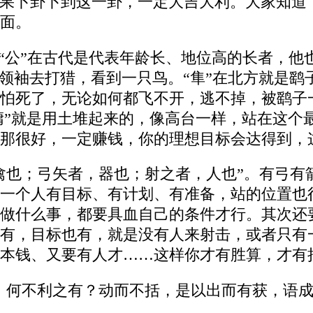
果卜卦卜到这一卦，一定大吉大利。大家知道
面。
。“公”在古代是代表年龄长、地位高的长者，
是领袖去打猎，看到一只鸟。“隼”在北方就是
怕死了，无论如何都飞不开，逃不掉，被鹞子
“墉”就是用土堆起来的，像高台一样，站在这
那很好，一定赚钱，你的理想目标会达得到，
禽也；弓矢者，器也；射之者，人也”。有弓有
一个人有目标、有计划、有准备，站的位置也
做什么事，都要具血自己的条件才行。其次还
有，目标也有，就是没有人来射击，或者只有
本钱、又要有人才……这样你才有胜算，才有
，何不利之有？动而不括，是以出而有获，语成