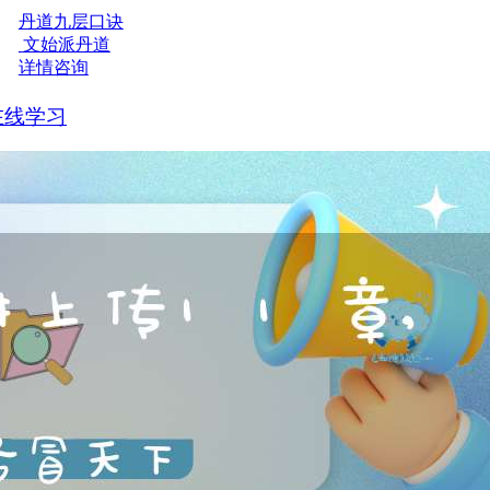
丹道九层口诀
文始派丹道
详情咨询
在线学习