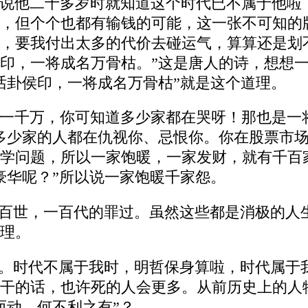
说他二十多岁时就知道这个时代已不属于他啦
，但个个也都有输钱的可能，这一张不可知的
，要我付出太多的代价去碰运气，算算还是划
印，一将成名万骨枯。”这是唐人的诗，想想
话卦侯印，一将成名万骨枯”就是这个道理。
一千万，你可知道多少家都在哭呀！那也是一
多少家的人都在仇视你、忌恨你。你在股票市
学问题，所以一家饱暖，一家发财，就有千百
豪华呢？”所以说一家饱暖千家怨。
，百世，一百代的罪过。虽然这些都是消极的人
理。
理。时代不属于我时，明哲保身算啦，时代属于
干的话，也许死的人会更多。从前历史上的人
而动，何不利之有”？