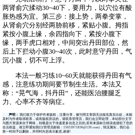
两肾俞穴揉动30~40下，要用力，以穴位有酸
胀热感为宜。第三步：接上势，两拳变掌，
从肾俞穴分别经两胁前移，紧贴小腹。拇指
紧按小腹上缘，余四指向下，紧按小腹下
缘，两手虎口相对，中间突出丹田部位，然
后上下拦动小腹30~40次，此时意守丹田，气
沉小腹，切不可上浮。
本法一般习练10~60天就能获得丹田有气
感，注意练功期间要节制生生活。本法又
称：“晃气海，抖丹田”，还能医治腰腿乏
力、心率不齐等病症。
声明：
我们致力于保护作者版权，注重分享，被刊用文章因无法核实真实出处，未能
及时与作者取得联系，或有版权异议的，请联系管理员，我们会立即处理，本站部分文字
与图片资源来自于网络，转载是出于传递更多信息之目的,若有来源标注错误或侵犯了您的
合法权益，请立即通知我们(管理员邮箱：15053971836@139.com)，情况属实，我们会
第一时间予以删除，并同时向您表示歉意,谢谢!