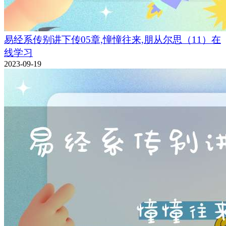
易经系传别讲下传05章,憧憧往来,朋从尔思（11）在
线学习
2023-09-19