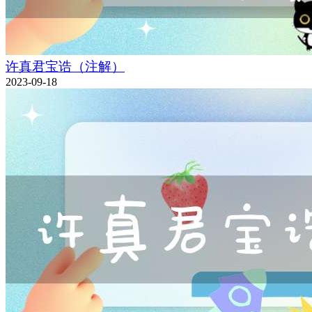
许真君宝诰（注解）
2023-09-18