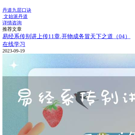
丹道九层口诀
文始派丹道
详情咨询
推荐文章
易经系传别讲上传11章,开物成务冒天下之道（04）
在线学习
2023-09-19