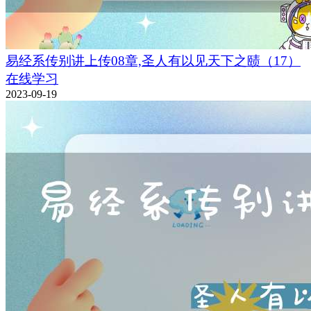
易经系传别讲上传08章,圣人有以见天下之赜（17）
在线学习
2023-09-19