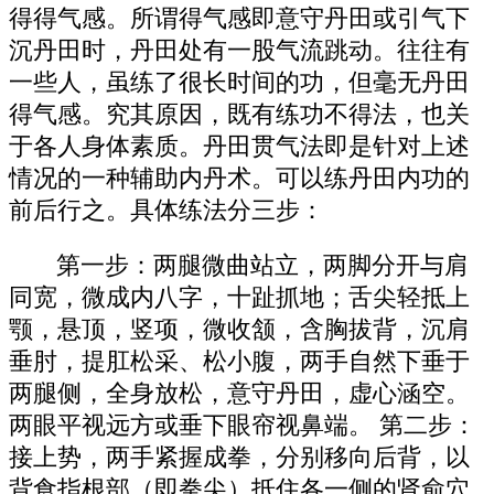
得得气感。所谓得气感即意守丹田或引气下
沉丹田时，丹田处有一股气流跳动。往往有
一些人，虽练了很长时间的功，但毫无丹田
得气感。究其原因，既有练功不得法，也关
于各人身体素质。丹田贯气法即是针对上述
情况的一种辅助内丹术。可以练丹田内功的
前后行之。具体练法分三步：
第一步：两腿微曲站立，两脚分开与肩
同宽，微成内八字，十趾抓地；舌尖轻抵上
颚，悬顶，竖项，微收颔，含胸拔背，沉肩
垂肘，提肛松采、松小腹，两手自然下垂于
两腿侧，全身放松，意守丹田，虚心涵空。
两眼平视远方或垂下眼帘视鼻端。 第二步：
接上势，两手紧握成拳，分别移向后背，以
背食指根部（即拳尖）抵住各一侧的肾俞穴