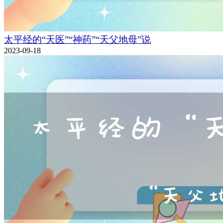
太平经的“天医”“神药”“天父地母”说
2023-09-18