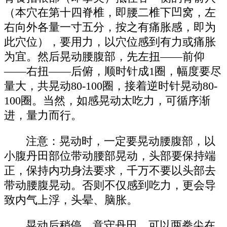
（本穴在第十四脊椎，即腰二椎下凹窝，左
右向外各量一寸五分，按之有痛胀感，即为
此穴位），要用力，以穴位感到有力或痛胀
为宜。然后晃动腰腹部，先左扭——前仰
——右扭——后俯，顺时针成1圈，幅度要尽
量大，共晃动80-100圈，接着逆时针晃动80-
100圈。当然，如感晃动太吃力，可循序渐
进，量力而行。
注意：晃动时，一定要晃动腰腹部，以
小腹丹田部位带动腰部晃动，头部要保持端
正，保持内功身法要求，千万不要以头部去
带动腰腹晃动。否则不仅感到吃力，更会导
致内气上浮，头晕、脑胀。
晃动后稍停，意守丹田，可以两拳尖在