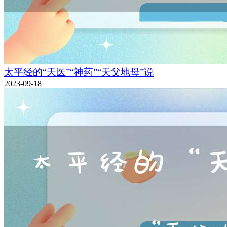
太平经的“天医”“神药”“天父地母”说
2023-09-18