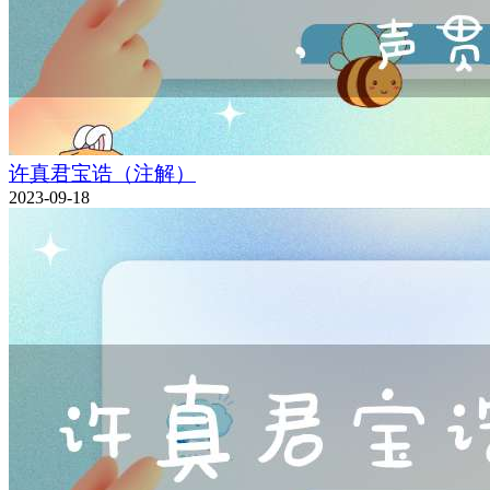
许真君宝诰（注解）
2023-09-18