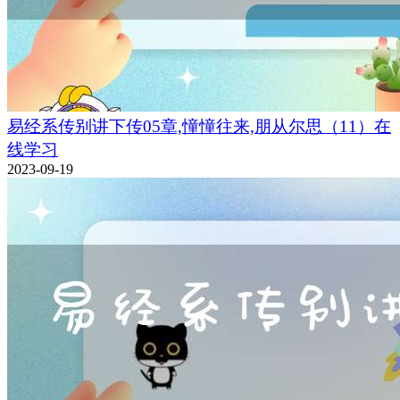
易经系传别讲下传05章,憧憧往来,朋从尔思（11）在
线学习
2023-09-19