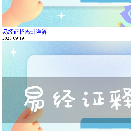
易经证释离卦详解
2023-09-19