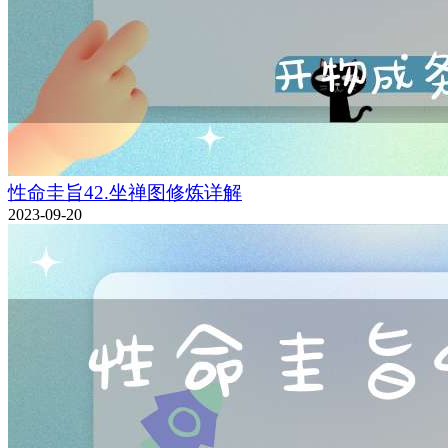
性命圭旨42.坐禅图修炼详解
2023-09-20