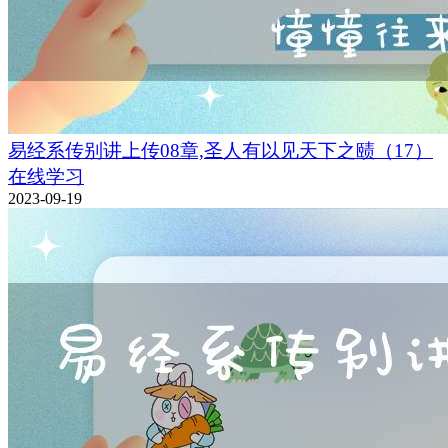
易经系传别讲上传08章,圣人有以见天下之赜（17）
在线学习
2023-09-19