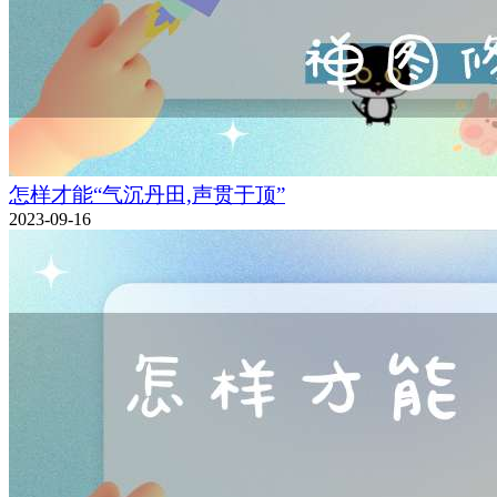
怎样才能“气沉丹田,声贯于顶”
2023-09-16