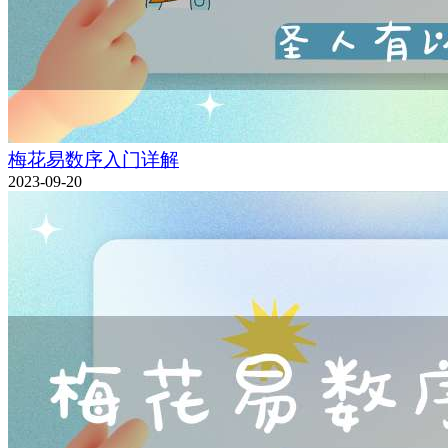
梅花易数序入门详解
2023-09-20