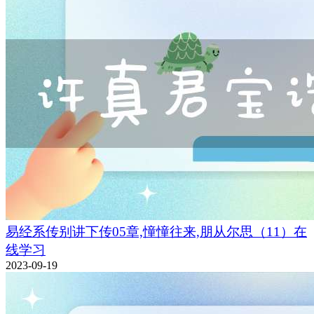
易经系传别讲下传05章,憧憧往来,朋从尔思（11）在
线学习
2023-09-19