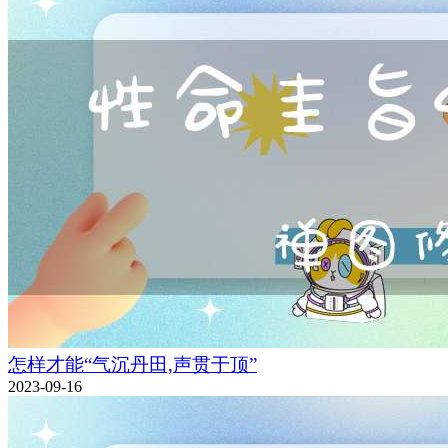
怎样才能“气沉丹田,声贯于顶”
2023-09-16