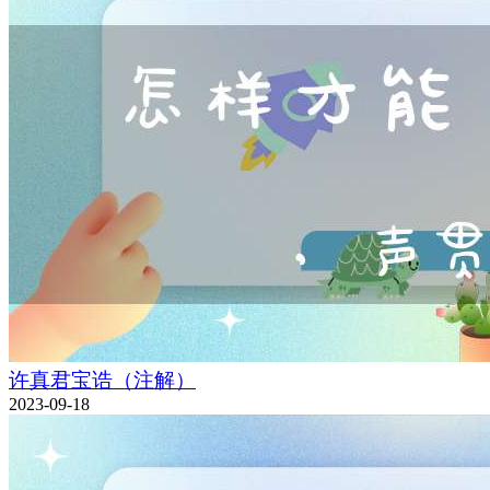
许真君宝诰（注解）
2023-09-18