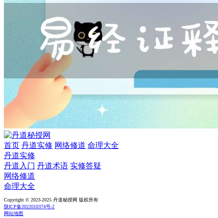
首页
丹道实修
网络修道
命理大全
丹道实修
丹道入门
丹道术语
实修答疑
网络修道
命理大全
Copyright © 2023-2025 丹道秘授网 版权所有
陕ICP备2022010374号-2
网站地图