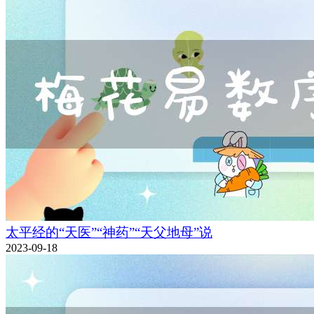
太平经的“天医”“神药”“天父地母”说
2023-09-18