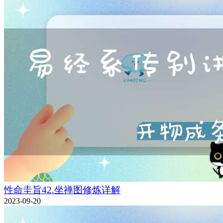
性命圭旨42.坐禅图修炼详解
2023-09-20