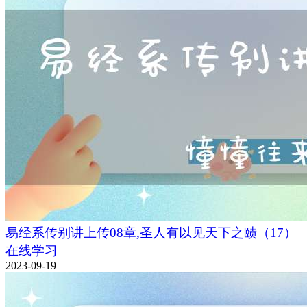
易经系传别讲上传08章,圣人有以见天下之赜（17）
在线学习
2023-09-19