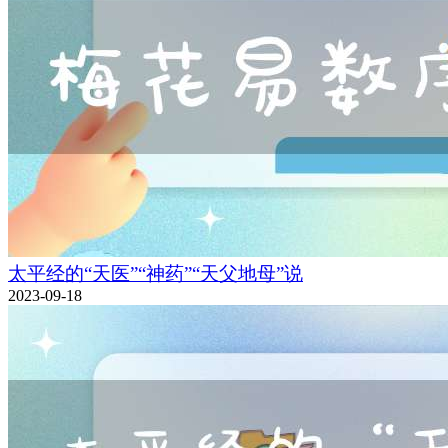
太平经的“天医”“神药”“天父地母”说
2023-09-18