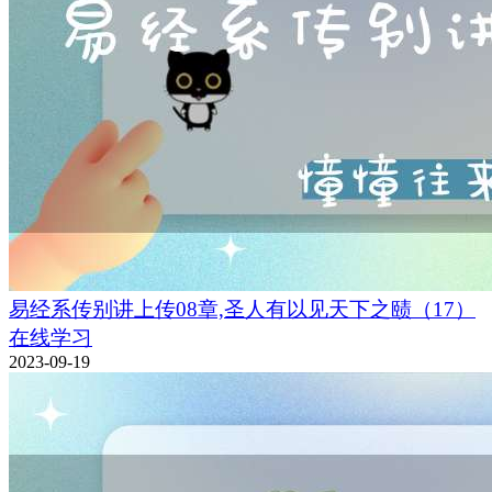
易经系传别讲上传08章,圣人有以见天下之赜（17）
在线学习
2023-09-19