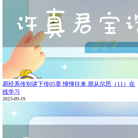
易经系传别讲下传05章,憧憧往来,朋从尔思（11）在
线学习
2023-09-19