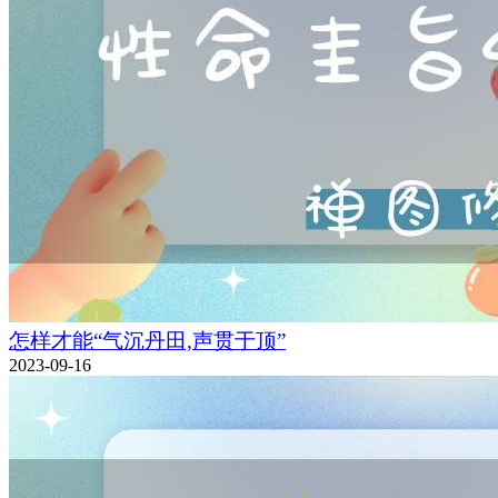
怎样才能“气沉丹田,声贯于顶”
2023-09-16