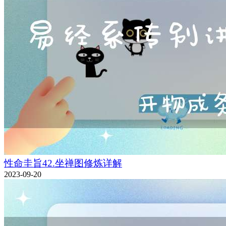
性命圭旨42.坐禅图修炼详解
2023-09-20