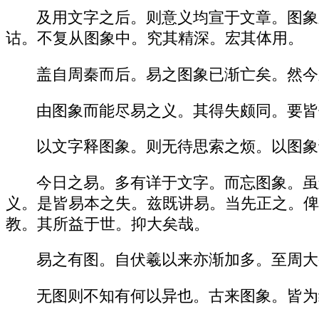
及用文字之后。则意义均宣于文章。图象
诂。不复从图象中。究其精深。宏其体用。
盖自周秦而后。易之图象已渐亡矣。然今
由图象而能尽易之义。其得失颇同。要皆
以文字释图象。则无待思索之烦。以图象
今日之易。多有详于文字。而忘图象。虽
义。是皆易本之失。兹既讲易。当先正之。俾
教。其所益于世。抑大矣哉。
易之有图。自伏羲以来亦渐加多。至周大
无图则不知有何以异也。古来图象。皆为