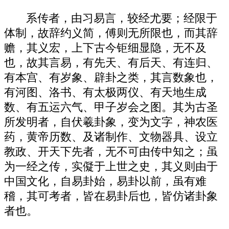
系传者，由习易言，较经尤要；经限于
体制，故辞约义简，傅则无所限也，而其辞
赡，其义宏，上下古今钜细显隐，无不及
也，故其言易，有先天、有后天、有连归、
有本宫、有岁象、辟卦之类，其言数象也，
有河图、洛书、有太极两仪、有天地生成
数、有五运六气、甲子岁会之图。其为古圣
所发明者，自伏羲卦象，变为文字，神农医
药，黄帝历数、及诸制作、文物器具、设立
教政、开天下先者，无不可由传中知之；虽
为一经之传，实儗于上世之史，其义则由于
中国文化，自易卦始，易卦以前，虽有难
稽，其可考者，皆在易卦后也，皆仿诸卦象
者也。