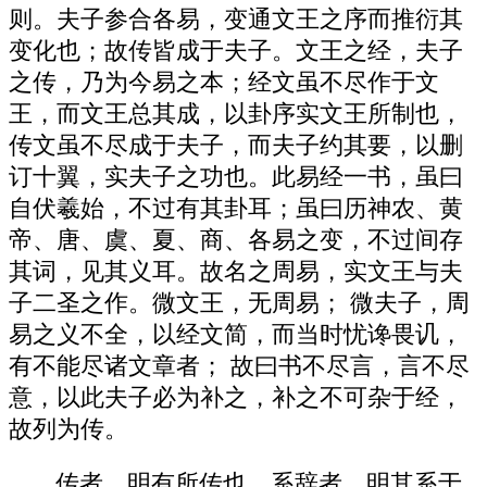
则。夫子参合各易，变通文王之序而推衍其
变化也；故传皆成于夫子。文王之经，夫子
之传，乃为今易之本；经文虽不尽作于文
王，而文王总其成，以卦序实文王所制也，
传文虽不尽成于夫子，而夫子约其要，以删
订十翼，实夫子之功也。此易经一书，虽曰
自伏羲始，不过有其卦耳；虽曰历神农、黄
帝、唐、虞、夏、商、各易之变，不过间存
其词，见其义耳。故名之周易，实文王与夫
子二圣之作。微文王，无周易； 微夫子，周
易之义不全，以经文简，而当时忧谗畏讥，
有不能尽诸文章者； 故曰书不尽言，言不尽
意，以此夫子必为补之，补之不可杂于经，
故列为传。
传者，明有所传也，系辞者，明其系于