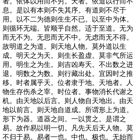
者。依体以用而不穷。天者。依道以行而不
息。是以有本则不失其序。有道则不尽于
用。以不二为德则生生不已。以至中为体。
则循环无端。皆顺乎自然。适于至道。无为
而无不为。无思而无不中。无虑而无不得。
故明道之为道。则天地人物。莫外道以生
成。明天之为天。则生长盈虚。莫非气所运
用。明生之为生。则吉凶寿夭。不出数之进
退。明数之为数。则行藏出处。宜因时之推
移。时者属乎天。位者隶于地。天地者。人
物生存伤杀之宰。时位者。事物消长代谢之
机。由天地以后言。则人物自天地出。由天
地以前言。则天地自道成。所谓形上为道。
形下为器。道器之间。一以贯之。是谓之
易。故作易以明一切。凡先天后天人物。莫
不归于易。易者一也。中也。极也。无始而