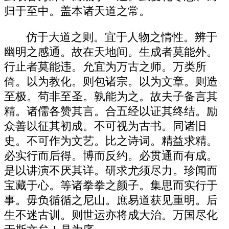
归于至中。盖本诸天道之常。
仿于大道之则。宜于人物之情性。辨于
幽明之感通。故在天地间。生成者莫能外。
行止者莫能违。允宜为万古之师。万类所
倚。以为教化。则包诸宗。以为文章。则造
至极。茍非至圣。孰能为之。故夫子备言其
精。诸儒各赞其言。合五经以证其终结。励
众善以征其初成。不可视为古书。同诸旧
史。不可作为文艺。比之诗词。精益求精。
必实行而后得。博而反约。必贯通而有成。
是以讲演不厌其详。研求尤须尽力。珍闻而
宝藏于心。等诸拳拳之颜子。集思而实行于
事。毋负循循之尼山。庶易道获见重明。后
生不迷古训。则世运亦将成大治。万国尽化