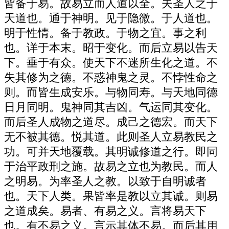
皆备于易。故易立而人道以全。夫圣人之于
天道也。通于神明。见于隐微。于人道也。
明于性情。备于教政。于物之宜。事之利
也。详于本末。昭于变化。而后立易以告天
下。垂于有众。使天下不迷所生化之道。不
失其修为之德。不惑神鬼之灵。不悖性命之
则。而皆生成安乐。与物同寿。与天地同德
日月同明。鬼神同其吉凶。气运同其变化。
而后圣人成物之道尽。成己之德宏。而天下
无不被其德。悦其道。此则圣人立易教民之
功。可并天地覆载。其明诚修道之行。即同
于治平政刑之施。故易之立也为教民。而人
之明易。为率圣人之教。以致于自明诚者
也。天下人类。果皆率是教以立其诚。则易
之道成矣。易者、有易之义。言将易天下
也。有不易之义。言示其体不易。而后其用