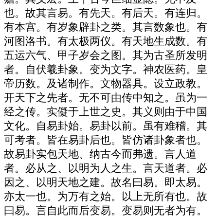
也。故其言易。有先天。有后天。有连归。
有本宫。有岁象辟卦之类。其言数象也。有
河图洛书。有太极两仪。有天地生成数。有
五运六气、甲子岁会之图。其为古圣所发明
者。自伏羲卦象。变为文字。神农医药。皇
帝历数。及诸制作。文物器具。设立政教。
开天下之先者。无不可由传中知之。虽为一
经之传。实儗于上世之史。其义则由于中国
文化。自易卦始。易卦以前。虽有难稽。其
可考者。皆在易卦后也。皆仿诸卦象者也。
故易卦实包天地、纳古今而弗遗。言人道
者。必从之、以明为人之生。言天道者。必
因之、以明天地之建。故名曰易。即太易。
亦太一也。为万有之始。以上无所有也。故
曰易。言自此而后变易。变易则无者为有。