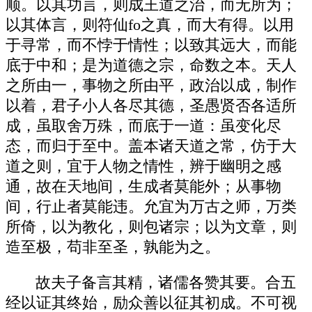
顺。以其功言，则成王道之治，而无所为；
以其体言，则符仙fo之真，而大有得。以用
于寻常，而不悖于情性；以致其远大，而能
底于中和；是为道德之宗，命数之本。天人
之所由一，事物之所由平，政治以成，制作
以着，君子小人各尽其德，圣愚贤否各适所
成，虽取舍万殊，而底于一道：虽变化尽
态，而归于至中。盖本诸天道之常，仿于大
道之则，宜于人物之情性，辨于幽明之感
通，故在天地间，生成者莫能外；从事物
间，行止者莫能违。允宜为万古之师，万类
所倚，以为教化，则包诸宗；以为文章，则
造至极，苟非至圣，孰能为之。
故夫子备言其精，诸儒各赞其要。合五
经以证其终始，励众善以征其初成。不可视