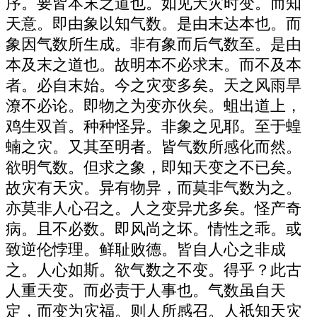
序。要皆本末之道也。如见天灾时变。而知
天意。即由象以知气数。是由末达本也。而
象因气数所生成。非有象而后气数至。是由
本及末之道也。故明本不必求末。而不及本
者。必自末始。今之灾变多矣。天之风雨旱
潦不必论。即物之为变亦伙矣。蛆出道上，
鸡生双首。种种怪异。非象之见耶。至于蝗
蝻之灾。又其至明者。皆气数所感化而然。
欲明气数。但求之象，即知天变之不已矣。
故灾有天灾。异有物异，而莫非气数为之。
亦莫非人心召之。人之变异尤多矣。怪产奇
病。且不必数。即风尚之坏。情性之乖。或
致逆伦悖理。鲜耻败德。皆自人心之非成
之。人心如斯。欲气数之不变。得乎？此古
人重天变。而必责于人事也。气数虽自天
定，而变为灾福。则人所感召。人祇知天灾