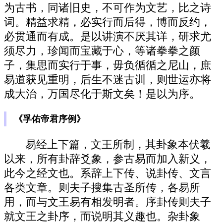
为古书，同诸旧史，不可作为文艺，比之诗
词。精益求精，必实行而后得，博而反约，
必贯通而有成。是以讲演不厌其详，研求尤
须尽力，珍闻而宝藏于心，等诸拳拳之颜
子，集思而实行于事，毋负循循之尼山，庶
易道获见重明，后生不迷古训，则世运亦将
成大治，万国尽化于斯文矣！是以为序。
《孚佑帝君序例》
易经上下篇，文王所制，其卦象本伏羲
以来，所有卦辞爻象，参古易而加入新义，
此今之经文也。系辞上下传、说卦传、文言
各类文章。则夫子搜集古圣所传，各易所
用，而与文王易有相发明者。序卦传则夫子
就文王之卦序，而说明其义趣也。杂卦象