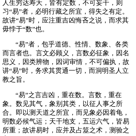
人生穷达寿夭，皆有定数，不可妄干，则
习“易”者，必明行藏之所宜，得失之有定。
故讲“易”时，应注重吉凶悔吝之说，而求其
毋悖于“数”也。
“易”者，包乎道德、性情、数象、各类
而言者也。言文必顾义，言数必征象，因名
思义，因类辨物，因词审情，不可偏执，故
讲“易”时，务求其贯通一切，而洞明圣人立
教之旨。
“易”之言吉凶，重在数。言数，重在
象。数见其气，象别其类，以征人事之所
合。即以测天道之所宜，而见象必因着龟，
明数必候气运；天干地支，五运六气，皆易
所重；故讲易时，应并及占筮之术，测验之