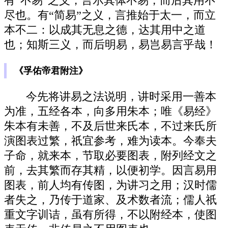
有“不易”之义，言示其体不易，而后其用不
尽也。有“简易”之义，言推始于太一，而立
本不二：以成其无息之德，达其用中之道
也；知斯三义，而后明易，易岂易言乎哉！
《孚佑帝君附注》
今先将讲易之法说明，讲时采用一善本
为准，五经各本，向多用朱本；唯《易经》
朱本有未善，不及后世来氏本，不过来氏所
演图表过繁，祇宜参考，难为读本。今奉夫
子命，就来本，节取必要图表，附列经文之
前，去其繁而存其精，以便初学。因言易用
图表，前人均有传图，为讲习之用；汉时儒
者失之，乃传于道家、及术数者流；儒人祇
重文字训诘，虽有所得，不以附经本，使图