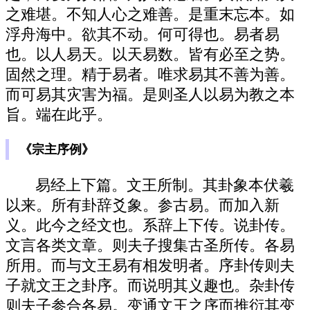
之难堪。不知人心之难善。是重末忘本。如
浮舟海中。欲其不动。何可得也。易者易
也。以人易天。以天易数。皆有必至之势。
固然之理。精于易者。唯求易其不善为善。
而可易其灾害为福。是则圣人以易为教之本
旨。端在此乎。
《宗主序例》
易经上下篇。文王所制。其卦象本伏羲
以来。所有卦辞爻象。参古易。而加入新
义。此今之经文也。系辞上下传。说卦传。
文言各类文章。则夫子搜集古圣所传。各易
所用。而与文王易有相发明者。序卦传则夫
子就文王之卦序。而说明其义趣也。杂卦传
则夫子参合各易。变通文王之序而推衍其变