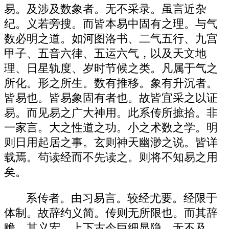
易。及涉及数象者。无不采录。虽言近杂
纪。义若旁搜。而皆本易中固有之理。与气
数必明之道。如河图洛书、二气五行、九宫
甲子、五音六律、五运六气，以及天文地
理、日星轨度、岁时节候之类。凡属于气之
所化。形之所生。数有推移。象有升沉者。
皆易也。皆易象固有者也。故皆宜采之以证
易。而见易之广大神用。此系传所摭拾。非
一家言。大之性道之功。小之术数之学。明
则日用起居之事。玄则神天幽渺之说。皆详
载焉。茍读经而不先读之。则将不知易之用
矣。
系传者。由习易言。较经尤要。经限于
体制。故辞约义简。传则无所限也。而其辞
赡。其义宏。上下古今巨细显隐。无不及