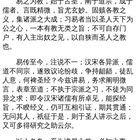
易之为教，始于古圣，阐于道宗，成于
儒者。言既精微，旨尤玄妙。固赅各教之
义，集诸派之大成；习易者当以圣人天下为
公之心，一本有教无类之旨；不可自存门
户，有入主出奴之见，以自狭而圣人之教
也。
易传至今，注说不一；汉宋各异派，儒
道不同宗，遂致议论纷歧，争持龃龉，徒乱
人意，何裨圣经？今兹讲易，务求阐明微
言，表章至道；不执于宗派之习，不徒为同
异之求；即令汉宋诸儒有所卓见，能探经
旨，不睽经义，仍可互相引证，期其贯通；
无问其人，祇征于是，则于圣人讲示之后，
又可多得研究之助云尔。