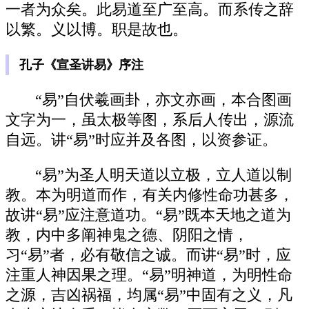
一者为众矣。此易道至广至高。而系传之辞
以繁。义以博。职是故也。
孔子《宣圣讲易》序注
“易”自伏羲画卦，亦文亦画，本合图画
文字为一，虽太极等图，系后人传出，源流
自远。讲“易”时应并及各图，以资参证。
“易”为圣人明天道以立极，立人道以制
教。本为明道而作，有关内修性命功甚多，
故讲“易”应注意道功。“易”既本天地之道为
教，内中多阐神鬼之德、阴阳之情，
习“易”者，必有敬信之诚。而讲“易”时，应
注重人神因果之理。“易”明神道，为明性命
之源，吉凶祸福，均属“易”中固有之义，凡