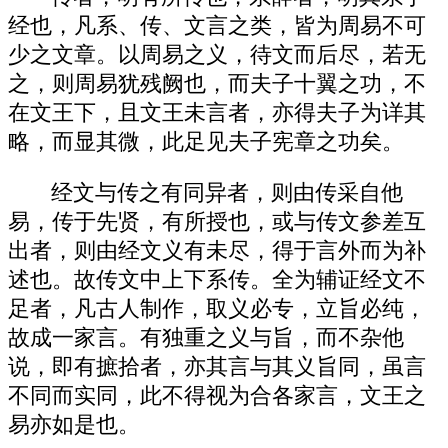
经也，凡系、传、文言之类，皆为周易不可
少之文章。以周易之义，待文而后尽，若无
之，则周易犹残阙也，而夫子十翼之功，不
在文王下，且文王未言者，亦得夫子为详其
略，而显其微，此足见夫子宪章之功矣。
经文与传之有同异者，则由传采自他
易，传于先贤，有所授也，或与传文参差互
出者，则由经文义有未尽，得于言外而为补
述也。故传文中上下系传。全为辅证经文不
足者，凡古人制作，取义必专，立旨必纯，
故成一家言。有独重之义与旨，而不杂他
说，即有摭拾者，亦其言与其义旨同，虽言
不同而实同，此不得视为合各家言，文王之
易亦如是也。