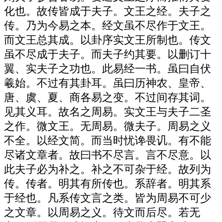
化也。故传皆成于夫子。文王之经。夫子之
传。乃为今易之本。经文虽不尽作于文王。
而文王总其成。以卦序实文王所制也。传文
虽不尽成于夫子。而夫子约其要。以删订十
翼、实夫子之功也。此易经一书。虽曰自伏
羲始。不过有其卦耳。虽曰历神农、皇帝、
唐、虞、夏、商各易之变。不过间存其词。
见其义耳。故名之周易。实文王与夫子二圣
之作。微文王。无周易。微夫子。周易之义
不全。以经文简。而当时忧谗畏讥。有不能
尽诸文章者。故曰书不尽言。言不尽意。以
此夫子必为补之。补之不可杂于经。故列为
传。传者。明其有所传也。系辞者。明其系
于经也。凡系传文言之类。皆为周易不可少
之文章。以周易之义。待文而后尽。若无