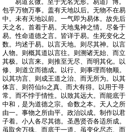
易道玄微。至于无名无形。易道广博。
包乎万物万事。盖有天地以后。无物不在易
中。未有天地以前。一气即为易体。故先后
天之名。首着于易。天地鬼神之情。尽备于
易。性命道德之言。皆详于易。生死变化之
数。均述于易。以言天地。则尽其神。以言
人物。则概其道以言往。则溯诸无始、而立
其极。以言来。则推至无尽、而明其化。以
修、则道立而德成。以行、则事理而物顺。
以其功言、则成王道之治、而无所为。以其
体言、则符仙fo之真、而大有得。以用于寻
常。而不悖于情性。以致其远大。而能底于
中和，是为道德之宗。命数之本。天人之所
由一。事物之所由平。政治以成。制作以君
子着。小人各尽其德。圣愚贤否各适所成。
虽取舍万殊、而底于一道。虽变化尽态、而