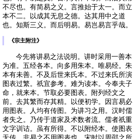
不尽也。有简易之义。言推始于太一。而立
本不二。以成其无息之德。达其用中之道
也。知斯三义。而后明易。易岂易言乎哉。
《宗主附注》
今先将讲易之法说明。讲时采用一善本
为准。五经各本。向多用朱本。唯易经。朱
本有未善。不及后世来氏本。不过来氏所演
图表过繁。祇宜参考。难为读本。今奉夫子
命，就来本。节取必要图表。附列经文之
前。去其繁而存其精。以便初学。因言易必
用图表。人均有传图。为讲习之用。汉时儒
者失之。乃传于道家及术数者流。儒者祇重
文字训诂。虽有所得。不以附经本。使图表
无传。非易之不用图表也。宋时以周邵之所