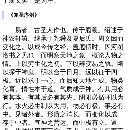
于斯文矣！是为序。
《复圣序例》
易者、古圣人作也。传于庖羲。绍述于
神农轩辕。继承于尧舜及夏后氏。周文因而
变化之。以成今传之经。盖庖牺时、因河图
洛书之见也。而明察天地之象。概论人物之
情。上以穷生化之初。下以辨变易之轨。幽
以探于神鬼。明以合于日月。远以征于四
极。近以求于一心。而后知天地生成。物类
化育。情性本于道。气质成于神。有其用必
有其本。有其后必有其先。阴阳必循环以为
行。水火必生制以为用。物必有极。事必有
中。见诸外者。形质之消长。而变化以成。
存于中者。气神之营运。而中极有立。道