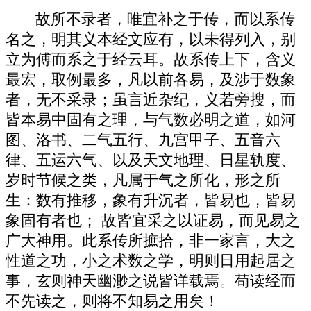
故所不录者，唯宜补之于传，而以系传
名之，明其义本经文应有，以未得列入，别
立为傅而系之于经云耳。故系传上下，含义
最宏，取例最多，凡以前各易，及涉于数象
者，无不采录；虽言近杂纪，义若旁搜，而
皆本易中固有之理，与气数必明之道，如河
图、洛书、二气五行、九宫甲子、五音六
律、五运六气、以及天文地理、日星轨度、
岁时节候之类，凡属于气之所化，形之所
生：数有推移，象有升沉者，皆易也，皆易
象固有者也； 故皆宜采之以证易，而见易之
广大神用。此系传所摭拾，非一家言，大之
性道之功，小之术数之学，明则日用起居之
事，玄则神天幽渺之说皆详载焉。苟读经而
不先读之，则将不知易之用矣！