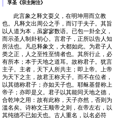
孚圣《宗主附注》
此言象之释文耍义，在明坤用而立教
也。凡释文出周公之手，而订于夫子。其旨
以人道为本，虽寥寥数语。已包一卦全义，
而示圣人制卦初心。言君子，正所以告人知
所法也。凡总释象文，大都如此。为君子人
类之正，人之至性至情者也。其所行止，必
有所本；本于天地之道耳。故称君子。犹言
主子。主者，天下人所共主；即上帝。上帝
为天下之主，故君王称天子。而不在位者，
以其德称君子；亦如天子也。耶稣基督称上
帝子；亦即是义。君子以其能同天地之德，
合乾坤之用：故有此称，天子亦然，否则为
滥名矣。诗称文王顺帝之则，在帝左右，以
其纯德不已如天也。古人重名，以名必符