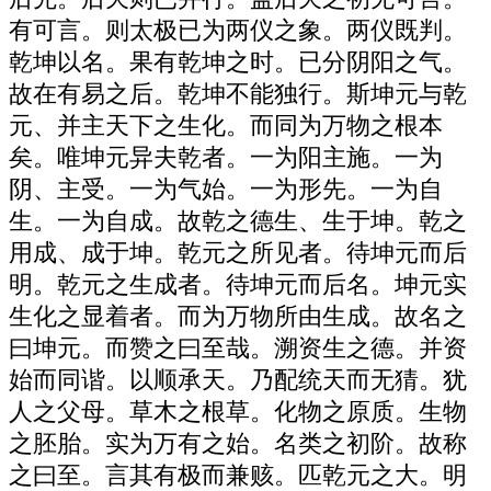
有可言。则太极已为两仪之象。两仪既判。
乾坤以名。果有乾坤之时。已分阴阳之气。
故在有易之后。乾坤不能独行。斯坤元与乾
元、并主天下之生化。而同为万物之根本
矣。唯坤元异夫乾者。一为阳主施。一为
阴、主受。一为气始。一为形先。一为自
生。一为自成。故乾之德生、生于坤。乾之
用成、成于坤。乾元之所见者。待坤元而后
明。乾元之生成者。待坤元而后名。坤元实
生化之显着者。而为万物所由生成。故名之
曰坤元。而赞之曰至哉。溯资生之德。并资
始而同谐。以顺承天。乃配统天而无猜。犹
人之父母。草木之根草。化物之原质。生物
之胚胎。实为万有之始。名类之初阶。故称
之曰至。言其有极而兼赅。匹乾元之大。明