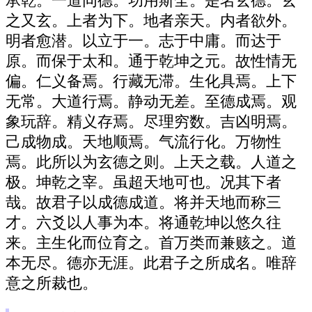
承乾。一道同德。功用斯全。是名玄德。玄
之又玄。上者为下。地者亲天。内者欲外。
明者愈潜。以立于一。志于中庸。而达于
原。而保于太和。通于乾坤之元。故性情无
偏。仁义备焉。行藏无滞。生化具焉。上下
无常。大道行焉。静动无差。至德成焉。观
象玩辞。精义存焉。尽理穷数。吉凶明焉。
己成物成。天地顺焉。气流行化。万物性
焉。此所以为玄德之则。上天之载。人道之
极。坤乾之宰。虽超天地可也。况其下者
哉。故君子以成德成道。将并天地而称三
才。六爻以人事为本。将通乾坤以悠久往
来。主生化而位育之。首万类而兼赅之。道
本无尽。德亦无涯。此君子之所成名。唯辞
意之所裁也。