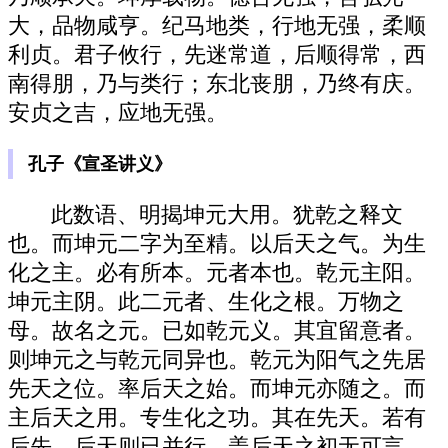
大，品物咸亨。纪马地类，行地无强，柔顺
利贞。君子攸行，先迷常道，后顺得常，西
南得朋，乃与类行；东北丧朋，乃终有庆。
安贞之吉，应地无强。
孔子《宣圣讲义》
此数语、明揭坤元大用。犹乾之释文
也。而坤元二字为至精。以后天之气。为生
化之主。必有所本。元者本也。乾元主阳。
坤元主阴。此二元者、生化之根。万物之
母。故名之元。已如乾元义。其宜留意者。
则坤元之与乾元同异也。乾元为阳气之先居
先天之位。率后天之始。而坤元亦随之。而
主后天之用。专生化之功。其在先天。若有
后先。后天则已并行。盖后天之初无可言。