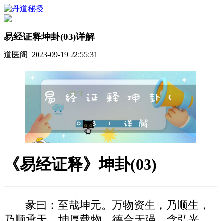
易经证释坤卦(03)详解
道医阁 2023-09-19 22:55:31
《易经证释》坤卦(03)
彖曰：至哉坤元。万物资生，乃顺生，
乃顺承天。坤厚载物。德合无强，含弘光