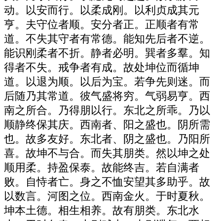
动。以安而行。以柔成刚。以利贞成其元
亨。夫守位者顺。安分者正。正顺者有常
道。不失其守者有常德。能知先后者不逆。
能识刚柔者不折。静者必明。巽者多羣。知
得者不失。戒争者有成。故处坤位而循坤
道。以退为顺。以后为宝。若争先则迷。而
后随乃其常道。彼气盛将穷。气弱易亨。西
南之所合。乃得朋以行。东北之所乖。乃以
顺静终保其庆。西南者、阳之盛也。阴所需
也。故多友好。东北者、阴之盛也。乃阳所
喜。故坤不与合。而失其朋类。然以坤之处
顺用柔。持盈保泰。故能终吉。若自满者
败。自恃者亡。身之不恤安望其多助乎。故
以数言。河图之位。西南金火。于时夏秋。
坤本土德。相生相养。故有朋类。东北水