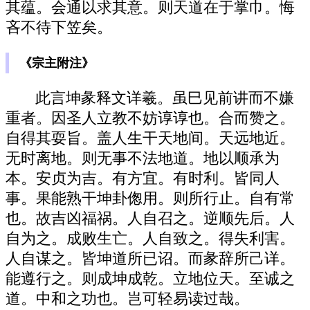
其蕴。会通以求其意。则天道在于掌巾。悔
吝不待下笠矣。
《宗主附注》
此言坤彖释文详羲。虽巳见前讲而不嫌
重者。因圣人立教不妨谆谆也。合而赞之。
自得其耍旨。盖人生干天地间。天远地近。
无时离地。则无事不法地道。地以顺承为
本。安贞为吉。有方宜。有时利。皆同人
事。果能熟干坤卦偬用。则所行止。自有常
也。故吉凶福祸。人自召之。逆顺先后。人
自为之。成败生亡。人自致之。得失利害。
人自谋之。皆坤道所已诏。而彖辞所己详。
能遵行之。则成坤成乾。立地位天。至诚之
道。中和之功也。岂可轻易读过哉。