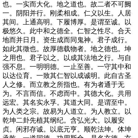
也。一实而大化。地之道也。故二者不可阙
一。阴阳并行。刚柔相成。仁义以生。人居
其间。上通高明。下履博厚。是谓至诚。以
极悠久。此中和之德全。仁智之性尽。合天
地而并日月。资生成而同鬼神。君子成行。
如此其徵也。故厚德载物者。地之德也。坤
之用也。君子以之。以成其法地之行。与自
强不息。一明明德。一止至善。一守其中和
以达位育。一致其仁智以成诚明。此自古圣
人之修。而立教之所指也。有为者通于无
为。不言而信。不虑而中。其德大化。共用
远宏。其名实永孚。其道大同。是谓至中。
为人类之宗。故易为人道立。为人教立。以
乾坤二卦先植其纲纪。含弘光大。以履安
贞。闲邪存诚。以底元亨。顺乾法坤。体坤