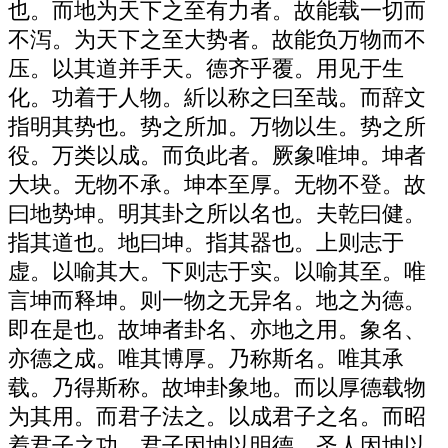
也。而地为天下之至有力者。故能载一切而
不泻。为天下之至大势者。故能负万物而不
压。以其道并手天。德齐乎覆。用见于生
化。功着于人物。紤以称之曰至哉。而辞文
指明其势也。势之所加。万物以生。势之所
役。万类以成。而负此者。厥象唯坤。坤者
大块。无物不承。坤本至厚。无物不登。故
曰地势坤。明其卦之所以名也。夫乾曰健。
指其道也。地曰坤。指其器也。上则志于
虚。以喻其大。下则志于实。以喻其至。唯
言坤而释坤。则一物之无异名。地之为德。
即在是也。故坤者卦名、亦地之用。象名、
亦德之成。唯其博厚。乃称斯名。唯其承
载。乃得斯称。故坤卦象地。而以厚德载物
为其用。而君子法之。以成君子之名。而昭
着君子之功。君子因坤以明德。圣人因坤以