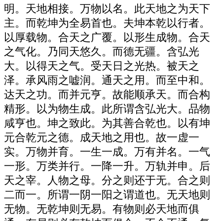
明。天地相接。万物以名。此天地之为天下
主。而乾坤为全易首也。夫坤本乾以行者。
以厚载物。合天之广覆。以形生成物。合天
之气化。乃同天悠久。而德无疆。含弘光
大。以得天之气。受天日之光热。被天之
泽。承风雨之嘘润。通天之用。而至中和。
达天之功。而并元亨。故能顺承天。而合构
精形。以为物生成。此所谓含弘光大。品物
咸亨也。坤之致此。为其善合乾也。以有坤
元合乾元之德。成天地之用也。故一虚一
实。万物并育。一生一成。万有并名。一气
一形。万类并行。一降一升。万轨并申。后
天之宰。人物之母。分之则还于无。合之则
二而一。所谓一阴一阳之谓道也。无天地则
无物。无乾坤则无易。有物则必天地而俱