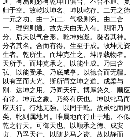
通。有易则必有乾坤而俱合。不合不通。复
归于空。故乾以坤名。坤以乾存。二元之德
一元之功。由一为二。气极则穷。由二合
一。理穷则通。故先天由无入有。阴阳乃
分。后天以气合形。乾坤始凝。凝者其神。
分者其名。合而有得。生至于成。故坤元资
生者。乾所生。而坤克生之。坤厚载物者。
天所予。而坤克承之。以能生成。乃曰含
弘。以能受承。乃底咸亨。以德合而无疆。
以有至而大光。斯所谓立坤之道。成柔与
刚。达坤之用。乃同天行。博厚悠久。顺应
有常。坤元之象。乃终有庆也。坤以牝马而
应天行。行地无强。以同于乾。故虽牝而同
类。牝则属地耳。唯属地而行止于地。不似
乾之行天。可御天也。以顺承之德、成安
贞。乃孚天行。以随龙马之迹。故以静而