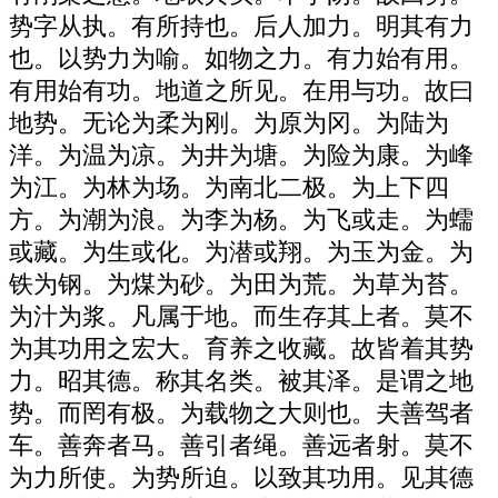
势字从执。有所持也。后人加力。明其有力
也。以势力为喻。如物之力。有力始有用。
有用始有功。地道之所见。在用与功。故曰
地势。无论为柔为刚。为原为冈。为陆为
洋。为温为凉。为井为塘。为险为康。为峰
为江。为林为场。为南北二极。为上下四
方。为潮为浪。为李为杨。为飞或走。为蠕
或藏。为生或化。为潜或翔。为玉为金。为
铁为钢。为煤为砂。为田为荒。为草为苔。
为汁为浆。凡属于地。而生存其上者。莫不
为其功用之宏大。育养之收藏。故皆着其势
力。昭其德。称其名类。被其泽。是谓之地
势。而罔有极。为载物之大则也。夫善驾者
车。善奔者马。善引者绳。善远者射。莫不
为力所使。为势所迫。以致其功用。见其德