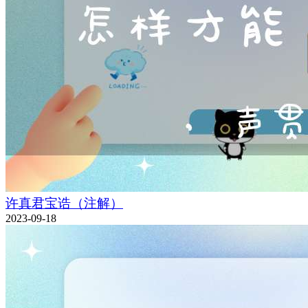
许真君宝诰（注解）
2023-09-18