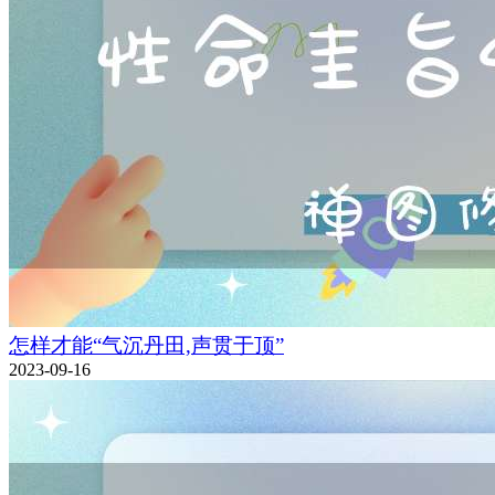
怎样才能“气沉丹田,声贯于顶”
2023-09-16