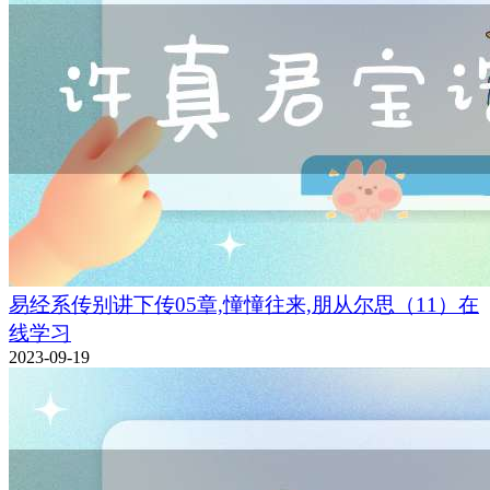
易经系传别讲下传05章,憧憧往来,朋从尔思（11）在
线学习
2023-09-19