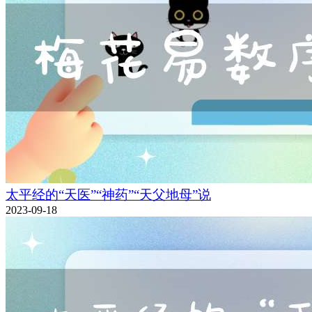
太平经的“天医”“神药”“天父地母”说
2023-09-18