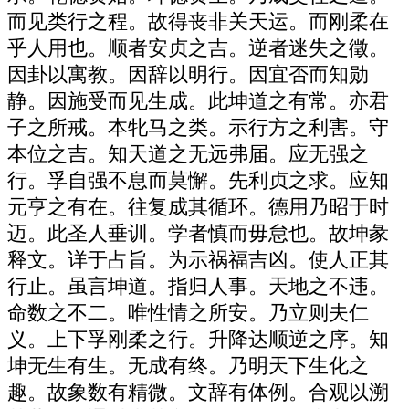
而见类行之程。故得丧非关天运。而刚柔在
乎人用也。顺者安贞之吉。逆者迷失之徵。
因卦以寓教。因辞以明行。因宜否而知勋
静。因施受而见生成。此坤道之有常。亦君
子之所戒。本牝马之类。示行方之利害。守
本位之吉。知天道之无远弗届。应无强之
行。孚自强不息而莫懈。先利贞之求。应知
元亨之有在。往复成其循环。德用乃昭于时
迈。此圣人垂训。学者慎而毋怠也。故坤彖
释文。详于占旨。为示祸福吉凶。使人正其
行止。虽言坤道。指归人事。天地之不违。
命数之不二。唯性情之所安。乃立则夫仁
义。上下孚刚柔之行。升降达顺逆之序。知
坤无生有生。无成有终。乃明天下生化之
趣。故象数有精微。文辞有体例。合观以溯