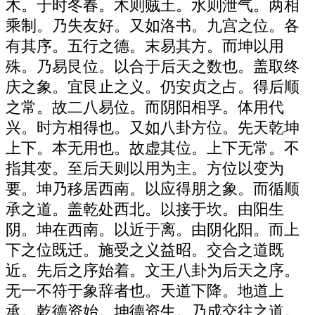
木。于时冬春。木则贼土。水则泄气。两相
乘制。乃失友好。又如洛书。九宫之位。各
有其序。五行之德。末易其方。而坤以用
殊。乃易艮位。以合于后天之数也。盖取终
庆之象。宜艮止之义。仍安贞之占。得后顺
之常。故二八易位。而阴阳相孚。体用代
兴。时方相得也。又如八卦方位。先天乾坤
上下。本无用也。故虚其位。上下无常。不
指其变。至后天则以用为主。方位以变为
要。坤乃移居西南。以应得朋之象。而循顺
承之道。盖乾处西北。以接于坎。由阳生
阴。坤在西南。以近于离。由阴化阳。而上
下之位既迁。施受之义益昭。交合之道既
近。先后之序始着。文王八卦为后天之序。
无一不符于象辞者也。天道下降。地道上
承。乾德资始。坤德资生。乃成交往之道。