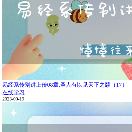
易经系传别讲上传08章,圣人有以见天下之赜（17）
在线学习
2023-09-19