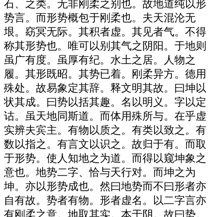
石、之类。无非刚柔之别也。故地道纯以形
势言。而形势概包于刚柔也。夫天混沦无
垠。窈冥无际。其积者虚。其见者气。不得
称其形势也。唯可以别其气之阴阳。于地则
虽广有度。虽厚有纪。水土之居。人物之
履。其形既昭。其势已着。刚柔异方。德用
殊处。故易象定其辞。释文明其故。曰坤以
状其成。曰势以括其趣。名以明义。字以定
诂。虽天地同斯道。而体用殊所与。在乎虚
实辨夫宾主。有物以质之。有类以致之。有
数以指之。有言文以识之。故归于有。而取
于形势。使人知地之为道。而得以窥坤象之
意也。地势二字、恰与天行对。而坤之为
坤。亦以形势成也。然曰地势而不曰形者亦
自有故。势者有物。形者虚名。以二字言亦
有刚柔之意。地取其实。本于阴。故曰势。