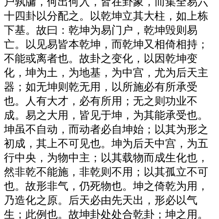
户孰牖，何出何入，皆在卦象，而集全易六
十四卦以分配之。以乾坤立其大柱，如上栋
下基。故曰：乾坤为易门户，乾坤毁则易
亡。以见易皆本乾坤，而乾坤又相倚相持；
不能或离者也。故卦之变化，以因乾坤变
化，坤为土，为地基，为中宫，尤为后天主
器；如无坤则乾无用，以所施必有所承受
也。人有大才，必有所用；无之则功业不
成。易之大用，皆见于坤，为其能承受也。
坤虽不自动，而动者必自坤始；以其为形之
初成，其上不可见也。坤为后天中宫，为五
行中央，为物中主；以其载物而成生化也，
然非乾不能施，非乾则不用；以其孤立不可
也。故形非气，仍死物也。坤之倚乾为用，
乃造化之原。后天必由先天出，形必以气
生；此例也。故坤卦处处合乾卦；坤之用。