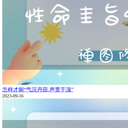
怎样才能“气沉丹田,声贯于顶”
2023-09-16