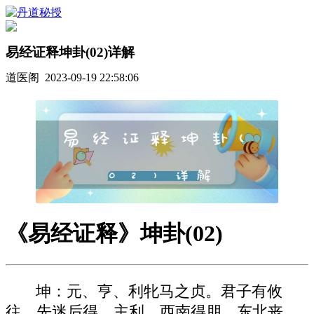
易经证释坤卦(02)详解
道医阁 2023-09-19 22:58:06
《易经证释》坤卦(02)
坤：元、亨、利牝马之贞。君子有攸
往，先迷后得，主利，西南得朋，东北丧