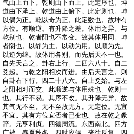
气由上而下。乾则由下而上。此定序也。坤
道由下承上。乾道由上俯下。此定则也。坤
以偶为正。乾以奇为正。此定数也。故坤有
方位。有顺逆。有升降之差。体用之异。与
乾别也。乾者阳也不常变。故其体用同。坤
者阴也。以静为主。以动为用。以顺为先。
以逆为继。故体用各别。而先后天不一也。
自先天言之。卦右上行。二四六八十。自二
爻起。与乾之阳相次而进。由后天言之。则
自卦右下行。四二十八六。自上爻始。与左
之阳相对而交。此顺逆与体用殊也。乾则一
也。其行不易。其序不改。其升降无异。故
其气无不至。无不至故无方。无定位。无宜
不宜。其有方位宜否者已变也。故在乾之彖
辞。元亨利贞。四德周流。东西南北。四方
广被。春夏秋冬。四时应候。来往反复。四