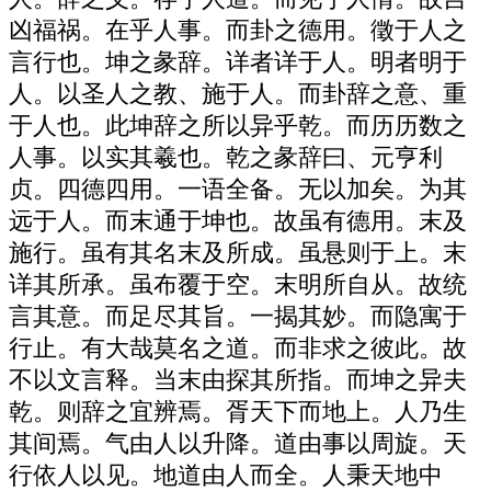
凶福祸。在乎人事。而卦之德用。徵于人之
言行也。坤之彖辞。详者详于人。明者明于
人。以圣人之教、施于人。而卦辞之意、重
于人也。此坤辞之所以异乎乾。而历历数之
人事。以实其羲也。乾之彖辞曰、元亨利
贞。四德四用。一语全备。无以加矣。为其
远于人。而末通于坤也。故虽有德用。末及
施行。虽有其名末及所成。虽悬则于上。末
详其所承。虽布覆于空。末明所自从。故统
言其意。而足尽其旨。一揭其妙。而隐寓于
行止。有大哉莫名之道。而非求之彼此。故
不以文言释。当末由探其所指。而坤之异夫
乾。则辞之宜辨焉。胥天下而地上。人乃生
其间焉。气由人以升降。道由事以周旋。天
行依人以见。地道由人而全。人秉天地中