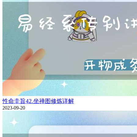
性命圭旨42.坐禅图修炼详解
2023-09-20