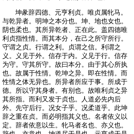
坤彖辞四德、元亨利贞。唯贞属牝马。
与乾异者。明坤之本分也。坤、地也女也。
阴也柔也。其所异乾者、正在此。盖四德唯
利贞指性情。而其本分，在己之所守所行。
守谓之贞。行谓之利。贞谓之信。利谓之
义。义见于外。信存于内。义见于行。信存
为守。守其所守。故曰本分。由于其心所执
也。故属于性情。乾坤之异。即在性情。而
性情之体无异也。所异者所应于事。所成于
德。所以守其身者。有别也。故唯利贞之异
其所指。而利又发于贞也。人道必先内后
外。先守后行。况女子乎。况柔道乎。此坤
辞之重在贞。而必明指其义也。名者依义以
定。辞者依意以生。牝马者名也、亦义也。
辞也、亦意也。坤道尽于是也。元亨成于是