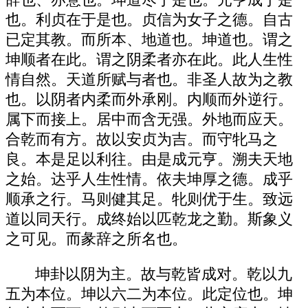
也。利贞在于是也。贞信为女子之德。自古
已定其教。而所本、地道也。坤道也。谓之
坤顺者在此。谓之阴柔者亦在此。此人生性
情自然。天道所赋与者也。非圣人故为之教
也。以阴者内柔而外承刚。内顺而外逆行。
属下而接上。居中而含无强。外地而应天。
合乾而有方。故以安贞为吉。而守牝马之
良。本是足以利往。由是成元亨。溯夫天地
之始。达乎人生性情。依夫坤厚之德。成乎
顺承之行。马则健其足。牝则优于生。致远
道以同天行。成终始以匹乾龙之勤。斯象义
之可见。而彖辞之所名也。
坤卦以阴为主。故与乾皆成对。乾以九
五为本位。坤以六二为本位。此定位也。坤