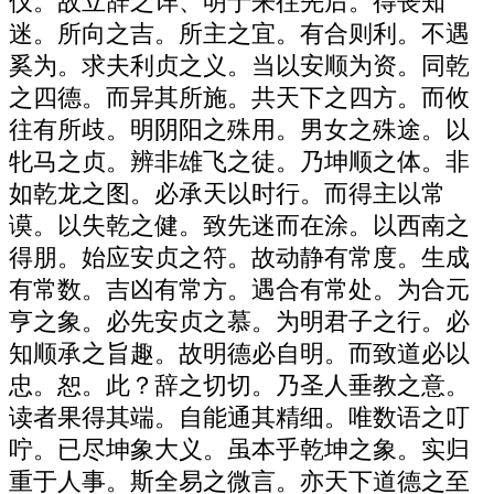
仪。故立辞之详、明于来往先后。得丧知
迷。所向之吉。所主之宜。有合则利。不遇
奚为。求夫利贞之义。当以安顺为资。同乾
之四德。而异其所施。共天下之四方。而攸
往有所歧。明阴阳之殊用。男女之殊途。以
牝马之贞。辨非雄飞之徒。乃坤顺之体。非
如乾龙之图。必承天以时行。而得主以常
谟。以失乾之健。致先迷而在涂。以西南之
得朋。始应安贞之符。故动静有常度。生成
有常数。吉凶有常方。遇合有常处。为合元
亨之象。必先安贞之慕。为明君子之行。必
知顺承之旨趣。故明德必自明。而致道必以
忠。恕。此？辞之切切。乃圣人垂教之意。
读者果得其端。自能通其精细。唯数语之叮
咛。已尽坤象大义。虽本乎乾坤之象。实归
重于人事。斯全易之微言。亦天下道德之至