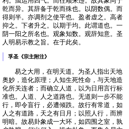
利。虽运用四气。而往顺来违。故其象同于
乾而异。其辞备于乾而殊也。以阴数偶。而
得则半。亦调剂之使平也。盈者虚之。高者
抑之。下者升之。以期于均。此谓道也。一
阴一阳之所名也。观象知数。观辞知意。圣
人明易示教之旨。在于此矣。
孚圣《宗主附注》
易之大用，在明天道。为圣人指出天地
奥妙，造化原理；人知生死性命，与天地造
化所关连者；而确立人道，以为日用言行标
准也。人道、人之道路也。无道则一步不能
行，即令盲行，必遭倾跌。故行有常道，如
人之有道路，天之有日月；以照人行，而辨
明暗。故易卦象成一大环，如四围之室，孰