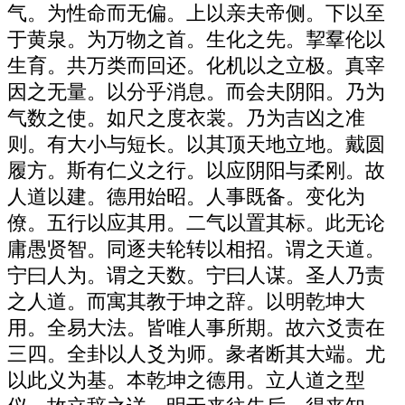
气。为性命而无偏。上以亲夫帝侧。下以至
于黄泉。为万物之首。生化之先。挈羣伦以
生育。共万类而回还。化机以之立极。真宰
因之无量。以分乎消息。而会夫阴阳。乃为
气数之使。如尺之度衣裳。乃为吉凶之准
则。有大小与短长。以其顶天地立地。戴圆
履方。斯有仁义之行。以应阴阳与柔刚。故
人道以建。德用始昭。人事既备。变化为
僚。五行以应其用。二气以置其标。此无论
庸愚贤智。同逐夫轮转以相招。谓之天道。
宁曰人为。谓之天数。宁曰人谋。圣人乃责
之人道。而寓其教于坤之辞。以明乾坤大
用。全易大法。皆唯人事所期。故六爻责在
三四。全卦以人爻为师。彖者断其大端。尤
以此义为基。本乾坤之德用。立人道之型