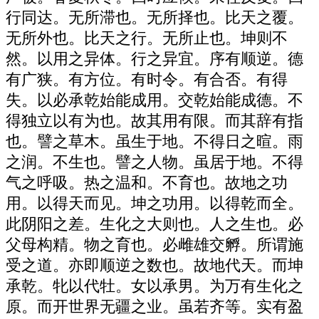
行同达。无所滞也。无所择也。比天之覆。
无所外也。比天之行。无所止也。坤则不
然。以用之异体。行之异宜。序有顺逆。德
有广狭。有方位。有时令。有合否。有得
失。以必承乾始能成用。交乾始能成德。不
得独立以有为也。故其用有限。而其辞有指
也。譬之草木。虽生于地。不得日之暄。雨
之润。不生也。譬之人物。虽居于地。不得
气之呼吸。热之温和。不育也。故地之功
用。以得天而见。坤之功用。以得乾而全。
此阴阳之差。生化之大则也。人之生也。必
父母构精。物之育也。必雌雄交孵。所谓施
受之道。亦即顺逆之数也。故地代天。而坤
承乾。牝以代牡。女以承男。为万有生化之
原。而开世界无疆之业。虽若齐等。实有盈