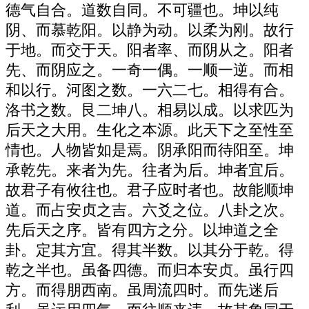
德气自合。道数自同。不可疆也。坤以纯
阴、而慕乾阳。以静为动。以柔为刚。故行
于地。而交于天。阳者率、而阴从之。阳者
先、而阴应之。一奇一偶。一顺一逆。而相
和以行。河图之数。一六二七。相得有合。
洛书之数。艮二坤八。相易以成。以求匹为
后天之大用。生化之本源。此天下之至性至
情也。人物皆如是焉。阴承阳而待阳至。坤
承乾先。来者为先。往者为后。坤者宜后。
故君子有攸往也。君子应时者也。故能顺坤
道。而占安贞之吉。六爻之位。八卦之次。
先后天之序。皆有四方之分。以坤道之全
卦。定其方宜。得其半数。以其分于乾。得
乾之半也。虽备四德。而归本安贞。虽行四
方。而得朋西南。虽周流四时。而先迷后