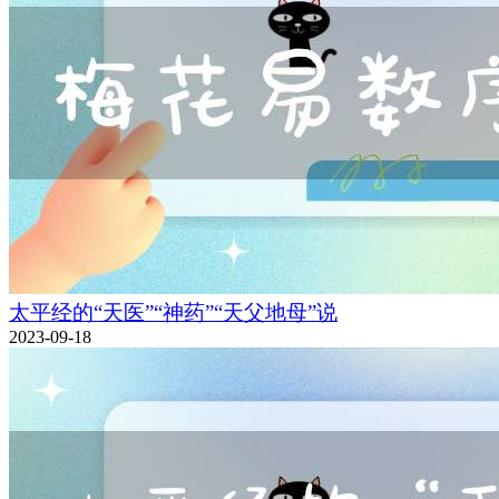
太平经的“天医”“神药”“天父地母”说
2023-09-18