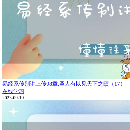
易经系传别讲上传08章,圣人有以见天下之赜（17）
在线学习
2023-09-19