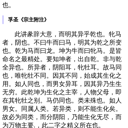
也。
孚圣《宗主附注》
此讲彖辞大意，而明其异乎乾也。牝马
者，阴也。不曰牛而曰马，明其为乾之所变
也。乾为马而曰龙。坤为牛而曰牝马。是皆
命名之最精处。要知坤者，出自乾。非与乾
全异也。所异者，阴阳耳，牝牡耳。故马同
也，唯牝牡不同。因其不同，始成其生化之
用。如人同也，而男女异耳，因其异乃生生
无穷。此乾坤为生化之主宰，人物父母，即
在其牝牡之别。马仍同也。类未殊也。如人
男女。同属人类。若异类，则不能生化矣。
故必为同类，而分阴阳，乃能生化旡尽，而
为万物主要.，此二字之精义所在也。