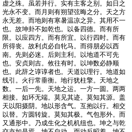
虚之殊。虽若并行。实有主客之别。如日之
光永不变。而月则有朔望弦晦之分。天之方
永无差。而地则有寒暑温凉之异。其用不一
也。故坤卦不如乾也。以备四德。而有所
限。以应四方。而有所宜。以行四时。而有
所得丧。故利贞必自牝马。而得朋必以西
南。先则必迷。后则主利。以地道不可先
也。安贞则吉。攸往有时。以坤数必静顺
也。此辞之谆谆者也。天道以理行。地道如
线引。火行常垂衡。地行犹柱擎。天地之
数。一后一先。天地之运。一方一圆。两两
相接。如环无端。莫见其迹。莫知其源。盖
天以阳摄阴。地以形含气。互抱以行。相交
以替。方圆转旋。莫知其极。气包形外。而
又通形中。乃成生化之机机纽也。坤之与乾
交亦如是焉。坤不自动。而动反昭着。坤不