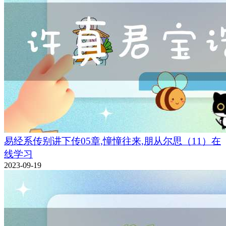
易经系传别讲下传05章,憧憧往来,朋从尔思（11）在
线学习
2023-09-19