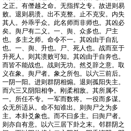
之正。有僭越之命。无指挥之专。故进则易
败。退则易溃。出不克整。止不克安。内失
其人。外乖乎众。此名师而非师也。其凶必
矣。舆尸有二义。一、舆、众多也。尸主
也。多主之师。命令不一。其凶由于自乱
也。一、舆、升也。尸、死人也。战而至于
升死人。则其溃败可知。其凶由于自奔也。
而皆不能战也。战则无功。然爻辞之意。取
义在象。舆尸者。象之所包。以六三前后。
一阴一阳。进则群阴相煽。退则孤阳失主。
而六三又阴阳相争。刚柔相敌。其所属不
一。所任不专。一军而数将。一役而多谋。
众无所适从。命不知谁出。则舆尸之为多
主。本卦爻象也。而不曰多主。曰舆尸者。
则亦自有意。以六三居下卦之末。邻群阴之