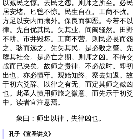
以减民之惊。去民之怨。则师之所至。必民
居安堵。匕鬯不惊。民生自在。工商不扰。
方足以安内而攘外。保良而御恶。今若不以
律。先自优其民。失其业。间阎骚然。田野
不耕。市井毁坏。工商不营。则民必畏而怨
之。骇而远之。先失其民。是必败之肇。先
隳其社会。是必亡之期。则师之凶。不待交
战而已决矣。故师之贵律。不必战时。即初
出也。亦必慎守。观始知终。察去知返。故
于初六爻辞。以律之有无。而定其师之臧凶
也。此圣人慎用师旅之微意。而先示于初爻
中。读者宜注意焉。
象曰：师出以律，失律凶也。
孔子《宣圣讲义》