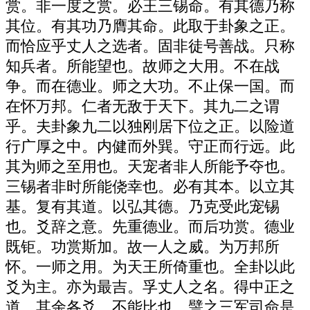
赏。非一度之赏。必王三锡命。有其德乃称
其位。有其功乃膺其命。此取于卦象之正。
而恰应乎丈人之选者。固非徒号善战。只称
知兵者。所能望也。故师之大用。不在战
争。而在德业。师之大功。不止保一国。而
在怀万邦。仁者无敌于天下。其九二之谓
乎。夫卦象九二以独刚居下位之正。以险道
行广厚之中。内健而外巽。守正而行远。此
其为师之至用也。天宠者非人所能予夺也。
三锡者非时所能侥幸也。必有其本。以立其
基。复有其道。以弘其德。乃克受此宠锡
也。爻辞之意。先重德业。而后功赏。德业
既钜。功赏斯加。故一人之威。为万邦所
怀。一师之用。为天王所倚重也。全卦以此
爻为主。亦为最吉。孚丈人之名。得中正之
道。其余各爻。不能比也。譬之三军司命是