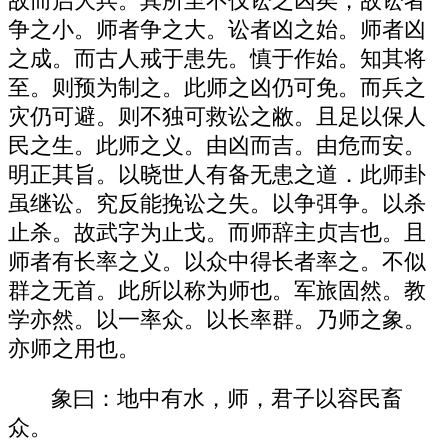
故而启大兵。其所至不仅讼之凶矣，故讼者
争之小。师者争之大。讼者凶之始。师者凶
之成。而古人戒于患先。慎于作始。知其将
至。则预为制之。此师之凶仍可免。而兵之
灾仍可避。则不独可救讼之敝。且足以保人
民之生。此师之义。由凶而吉。由危而安。
明正其旨。以晓世人有备无患之道．此师卦
虽继讼。究反能挽讼之失。以争弭争。以杀
止杀。故武字为止戈。而师辞主贞吉也。且
师者有长率之义。以众中得长者率之。不似
群之无首。此所以称为师也。军旅固然。教
学亦然。以一率众。以长率群。乃师之象。
亦师之用也。
象曰：地中有水，师，君子以容民畜
众。