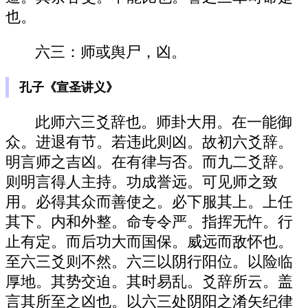
也。
六三：师或舆尸，凶。
孔子《宣圣讲义》
此师六三爻辞也。师卦大用。在一能御
众。进退有节。若违此则凶。故初六爻辞。
明言师之吉凶。在有律与否。而九二爻辞。
则明言得人主持。功成誉远。可见师之致
用。必得其众而善使之。必下服其上。上任
其下。内和外整。命专令严。指挥无忤。行
止有定。而后功大而国保。威远而敌怀也。
至六三爻则不然。六三以阴行阳位。以险临
厚地。其势交迫。其时易乱。爻辞所云。盖
言其所至之凶也。以六三处阴阳之淆矢纪律