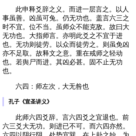
此申释爻辞之义。而进一层言之。以人
事虽善。凶虽可兔。仍无功也。盖言六三之
时不宜。位不当。虽师众不能克敌。故曰大
无功也。大指师言。亦明此爻之不宜于进
也。无功则徒劳。以众而徒劳之。则虽免凶
亦不足取。故释文之意。重在戒师之轻动
也。若舆尸而进。其凶必甚。固不止无功
也。
六四：师左次，大无咎也
孔子《宣圣讲义》
此师六四爻辞。言六四爻之宜退也。前
六三爻大无功。则进已不可。而六四亦然。
六四以阴行阴。处势宜巽。在上卦之始。为