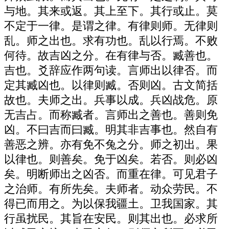
与地。其来或返。其上至下。其行或止。莫
不定于一律。是谓之律。有律则师。无律则
乱。师之出也。求有功也。乱以行焉。不败
何待。故吉凶之分。在有律与否。臧善也。
吉也。爻辞应作两句读。言师出以律否。而
定其臧凶也。以律则臧。否则凶。古文简括
故也。夫师之出。兵事以成。兵凶战危。原
无吉占。而称臧者。言师出之善也。善则免
凶。不曰吉而曰臧。明其非吉事也。然自有
善恶之辨。亦有免不兔之分。师之初出。果
以律也。则善矣。免于凶矣。若否。则必凶
矣。明断师出之凶否。而重在律。可见君子
之治师。有所先矣。夫师者。动众劳民。不
得已而用之。为以保我疆土。卫我国家。其
行虽扰民。其旨在安民。则其出也。必求所