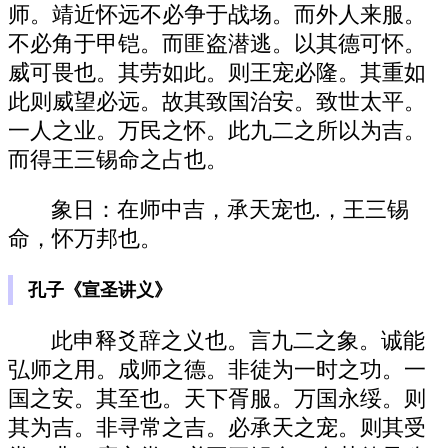
师。靖近怀远不必争于战场。而外人来服。
不必角于甲铠。而匪盗潜逃。以其德可怀。
威可畏也。其劳如此。则王宠必隆。其重如
此则威望必远。故其致国治安。致世太平。
一人之业。万民之怀。此九二之所以为吉。
而得王三锡命之占也。
象日：在师中吉，承天宠也.，王三锡
命，怀万邦也。
孔子《宣圣讲义》
此申释爻辞之义也。言九二之象。诚能
弘师之用。成师之德。非徒为一时之功。一
国之安。其至也。天下胥服。万国永绥。则
其为吉。非寻常之吉。必承天之宠。则其受