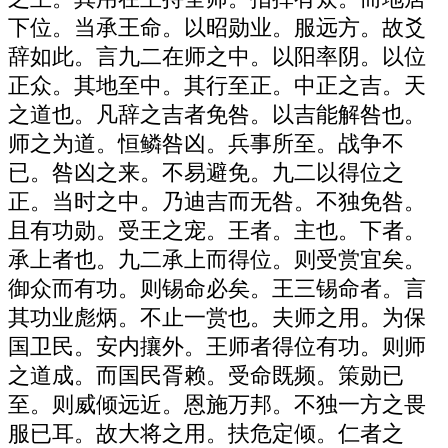
下位。当承王命。以昭勋业。服远方。故爻
辞如此。言九二在师之中。以阳率阴。以位
正众。其地至中。其行至正。中正之吉。天
之道也。凡辞之吉者免咎。以吉能解咎也。
师之为道。恒鳞咎凶。兵事所至。战争不
已。咎凶之来。不易避免。九二以得位之
正。当时之中。乃迪吉而无咎。不独免咎。
且有功勋。受王之宠。王者。主也。下者。
承上者也。九二承上而得位。则受赏宜矣。
御众而有功。则锡命必矣。王三锡命者。言
其功业彪炳。不止一赏也。夫师之用。为保
国卫民。安内攘外。王师者得位有功。则师
之道成。而国民胥赖。受命既频。策勋已
至。则威倾远近。恩施万邦。不独一方之畏
服已耳。故大将之用。扶危定倾。仁者之