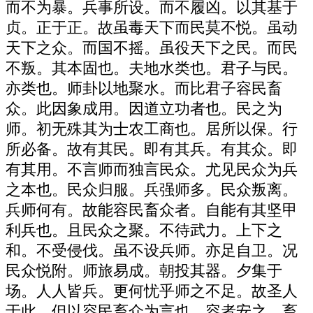
而不为暴。兵事所设。而不履凶。以其基于
贞。正于正。故虽毒天下而民莫不悦。虽动
天下之众。而国不摇。虽役天下之民。而民
不叛。其本固也。夫地水类也。君子与民。
亦类也。师卦以地聚水。而比君子容民畜
众。此因象成用。因道立功者也。民之为
师。初无殊其为士农工商也。居所以保。行
所必备。故有其民。即有其兵。有其众。即
有其用。不言师而独言民众。尤见民众为兵
之本也。民众归服。兵强师多。民众叛离。
兵师何有。故能容民畜众者。自能有其坚甲
利兵也。且民众之聚。不待武力。上下之
和。不受侵伐。虽不设兵师。亦足自卫。况
民众悦附。师旅易成。朝投其器。夕集于
场。人人皆兵。更何忧乎师之不足。故圣人
于此。但以容民畜众为言也。容者安之。畜