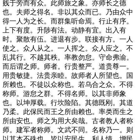
贱于旁而有众。此师旅之象。亦师长之德
也。夫师之得名。非以其众而已。乃由众中
得一人为之长。而群集听命焉。行止有序。
上下有度。升陟有法。动静有宜。出入有
时。聚散有伍。进退有步。联接有方。一人
使之。众人从之。一人挥之。众人应之。不
乱其行。不越其秩。率教勿怠。守命弗渝。
而后谓之师。师者。行贵整严。道贵尊一。
用贵敏捷。法贵亲睦。故师者人所望也。国
所赖也。不徒以众称也。若乌合之众。不得
称师。游怠之群。不得名师。以其非师象
也。以坤厚载。行坎险陷。其德既刚。其道
乃柔。此保民而王之所由赖也。率类而生之
所由安也。师之为用大矣哉。古者教人者称
师。建军者称师。文武不同。名称乃一。则
以其本不殊也。皆以安民生。利人情。增民