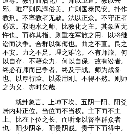
道尊。教行而后化广。师以卫道。教以去
邪。唯严则风淳俗美。广则国泰民安。扑作
教刑。不率教者无赦。法以正众。不守正者
必诛。取地水之师。比教化之主。其象固无
忤也。而称其指。则重在军旅之用。以将继
讼而决争。合群以御侮也。曲之不直。良之
不安。力之不足。理之难论。不有师旅。何
以自存。不藉众力。何以自保。故有讼者。
终必有师而已争者。终及于战。师为战备
也。以厚行险。以柔用刚。不得不然。则师
之为义。亦时矣哉。
就卦象言。上坤下坎。五阴一阳。阳爻
居内卦正位。当位而不当权。主下而不主
上。比在下位之长。而听命以督率群众者
也。阳少阴多。阳贵阴贱。贵于下而得中。