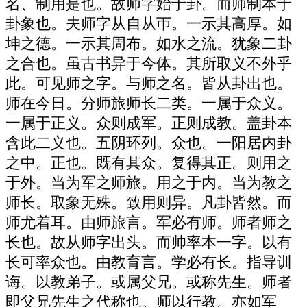
名、制用是也。故师字始于卦。而师制本于
卦象也。夫师字从自从帀。一示其高厚。如
坤之德。一示其周布。如水之流。犹象二卦
之合也。虽古书异于今体。其所取义不外乎
此。可见师之字。与师之名。皆从卦出也。
师在今日。分师旅师长二类。一属于众义。
一属于正义。众则成军。正则成教。盖卦本
含此二义也。五阴环列。众也。一阳居内卦
之中。正也。既有其众。复得其正。则用之
于外。当为军之师旅。用之于内。当为教之
师长。取象无殊。致用则异。凡卦皆然。而
师尤着耳。由师旅言。军必有师。师者师之
长也。故从师字出头。而帅率本一字。以有
长可率众也。由教育言。学必有长。指导训
诲。以教弟子。或属父兄。或称先生。师者
即父兄先生之代称也。师以行教。亦如军