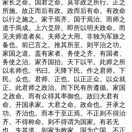
家长之命。国君之命。莫非政之所行。正之
所施。故正而后有政。政而后有命。有政命
以行之施之。家于焉齐。国于焉治。而师之
道于焉成。上六爻辞。即所以明夫政命。而
见夫师道者矣。夫师之大用。非独为军旅之
备也。前已言之。推其所至。则平治之功。
家国之道。盖有家者、务使之齐。有国者、
务使之治。家齐国抬。天下以平。此师之所
以名师也。书曰。天降下民。作之君师。下
民。众也。君师。正也。以正正众。以众就
正。此君师之政治。而下民有所遵循。家国
之政命。而有众得其率御也。故曰大君有
命。开国承家。大君之命。政命也。开承之
功。齐治也。而本于至正焉。不正则不得治
齐。不得称命。则不得谓为国家。有若无
也。失其道。则家为败家。国为亡国。不正