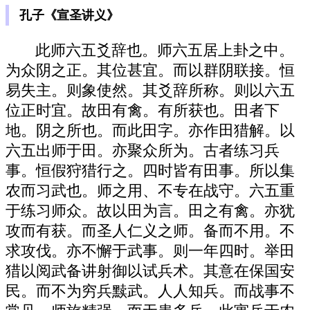
孔子《宣圣讲义》
此师六五爻辞也。师六五居上卦之中。
为众阴之正。其位甚宜。而以群阴联接。恒
易失主。则象使然。其爻辞所称。则以六五
位正时宜。故田有禽。有所获也。田者下
地。阴之所也。而此田字。亦作田猎解。以
六五出师于田。亦聚众所为。古者练习兵
事。恒假狩猎行之。四时皆有田事。所以集
农而习武也。师之用、不专在战守。六五重
于练习师众。故以田为言。田之有禽。亦犹
攻而有获。而圣人仁义之师。备而不用。不
求攻伐。亦不懈于武事。则一年四时。举田
猎以阅武备讲射御以试兵术。其意在保国安
民。而不为穷兵黩武。人人知兵。而战事不