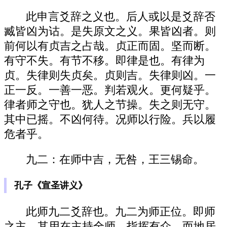
此申言爻辞之义也。后人或以是爻辞否
臧皆凶为诂。是失原文之义。果皆凶者。则
前何以有贞吉之占哉。贞正而固。坚而断。
有守不失。有节不移。即律是也。有律为
贞。失律则失贞矣。贞则吉。失律则凶。一
正一反。一善一恶。判若观火。更何疑乎。
律者师之守也。犹人之节操。失之则无守。
其中已摇。不凶何待。况师以行险。兵以履
危者乎。
九二：在师中吉，无咎，王三锡命。
孔子《宣圣讲义》
此师九二爻辞也。九二为师正位。即师
之主。其用在主持全师。指挥有众。而地居