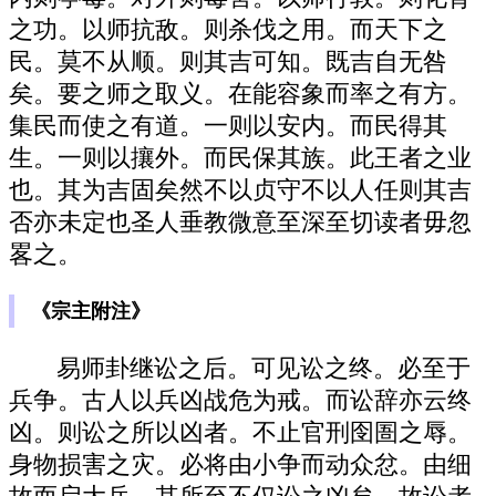
之功。以师抗敌。则杀伐之用。而天下之
民。莫不从顺。则其吉可知。既吉自无咎
矣。要之师之取义。在能容象而率之有方。
集民而使之有道。一则以安内。而民得其
生。一则以攘外。而民保其族。此王者之业
也。其为吉固矣然不以贞守不以人任则其吉
否亦未定也圣人垂教微意至深至切读者毋忽
畧之。
《宗主附注》
易师卦继讼之后。可见讼之终。必至于
兵争。古人以兵凶战危为戒。而讼辞亦云终
凶。则讼之所以凶者。不止官刑囹圄之辱。
身物损害之灾。必将由小争而动众忿。由细