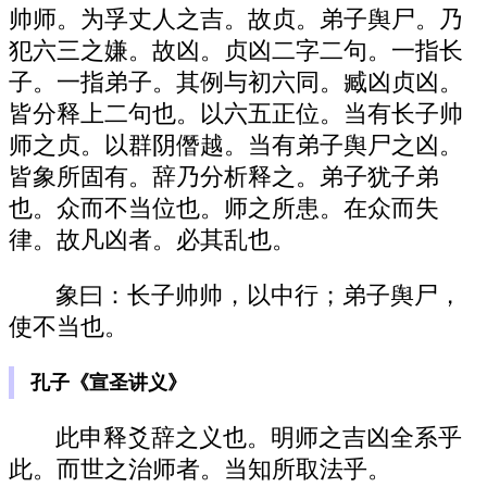
帅师。为孚丈人之吉。故贞。弟子舆尸。乃
犯六三之嫌。故凶。贞凶二字二句。一指长
子。一指弟子。其例与初六同。臧凶贞凶。
皆分释上二句也。以六五正位。当有长子帅
师之贞。以群阴僭越。当有弟子舆尸之凶。
皆象所固有。辞乃分析释之。弟子犹子弟
也。众而不当位也。师之所患。在众而失
律。故凡凶者。必其乱也。
象曰：长子帅帅，以中行；弟子舆尸，
使不当也。
孔子《宣圣讲义》
此申释爻辞之义也。明师之吉凶全系乎
此。而世之治师者。当知所取法乎。