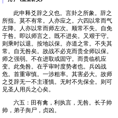
此申释爻辞之义也。言卦之所象。辞之
所指。莫不有常。人亦应之。六四以常而气
左降。人亦以常而师左次。顺常不失。自免
于咎。即以师言之。既不进矣。又艰于守。
则乘时以退。按地以保。亦道之常。不失其
常。自无咎矣。故战不必克而贵全师以保。
师之强弱。不在进取或固守。而贵临机应
变。此免咎。在乎审时度势者也。兵凶战
危。首重审慎。一涉粗率。其害必大。故师
之爻辞无一不主谨慎。无时不先保全。则可
见圣人用兵之心矣。
六五：田有禽，利执言，无咎。长子帅
帅，弟子舆尸，贞凶。