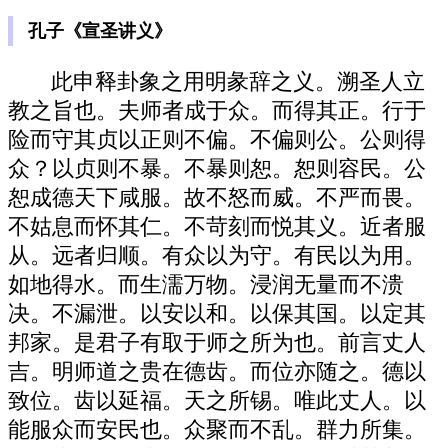
孔子《宣圣讲义》
此申释卦象之用明彖辞之义。溯圣人立
教之旨也。夫师者成于众。而得其正。行于
险而守其贞以正则不偏。不偏则公。公则得
众？以贞则不暴。不暴则恕。恕则容民。公
恕成德天下咸服。故不怒而威。不严而畏。
不姑息而怀其仁。不苛刻而悦其义。近者服
从。远者归顺。有众以为守。有民以为用。
如地得水。而生濡万物。浸润无量而不溃
决。不漏泄。以安以和。以保其国。以定其
邦家。是君子有取于师之所为也。前言丈人
吉。明师道之贵在德齿。而位亦随之。德以
致位。齿以延福。天之所锡。唯此丈人。以
能服众而安民也。众聚而不乱。群力所集。