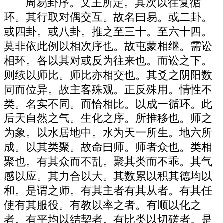
周易卦序。文王所定。其次以往复循
环。其行取对偶交互。故名曰易。或二卦。
或四卦。或八卦。推之至三十。至六十四。
莫非依此例以相次序也。故屯蒙相继。需讼
相环。各以其对或反为往来也。而讼之下。
则续以师比。师比亦相交也。其爻之阴阳数
同而位异。故主客殊观。正反殊用。情性不
类。名实不同。而恰相比。以成一循环。此
后天自然之气。生化之序。所推移也。师之
为象。以水居地中。水为天一所生。地六所
成。以其类聚。故命曰师。师者众也。类相
聚也。有其众而不乱。聚其类而不乖。其气
感以应。其力合以大。其数累以积其德均以
和。是谓之师。有其主者有其从者。有其任
使有其服役。有教以率之者。有顺以化之
者。有平均以结契者。有比类以切磋者。是