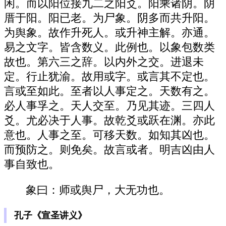
闲。而以阳位接九二之阳爻。阳乘诸阴。阴
厝于阳。阳已老。为尸象。阴多而共升阳。
为舆象。故作升死人。或升神主解。亦通。
易之文字。皆含数义。此例也。以象包数类
故也。第六三之辞。以内外之交。进退未
定。行止犹渝。故用或字。或言其不定也。
言或至如此。至者以人事定之。天数有之。
必人事孚之。天人交至。乃见其迹。三四人
爻。尤必决于人事。故乾爻或跃在渊。亦此
意也。人事之至。可移天数。如知其凶也。
而预防之。则免矣。故言或者。明吉凶由人
事自致也。
象曰：师或舆尸，大无功也。
孔子《宣圣讲义》