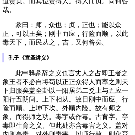
道贵贞。而其位贵得人。得人而贞。尚何咎
哉。
彖曰：师，众也；贞，正也；能以众
正，可以王矣；刚中而应，行险而顺，以此
毒天下，而民从之，吉，又何咎矣。
孔子《宣圣讲义》
此申释彖辞之义也言丈人之占即王者之
象王者不必自将苟以正正众得人而率之则天
下归服矣盖全卦以一阳居弟二爻上与五应一
阳行五阴间。上下相从。故日刚中而应。行
险而顺。上坤下坎。外顺内险。故有师之
象。而得师之功。毒宇或作毒。古育字。亭
毒即生育之义。但此处亦含毒害之义。盖对
内则亭毒。对外则毒害。以师行敦。则化育