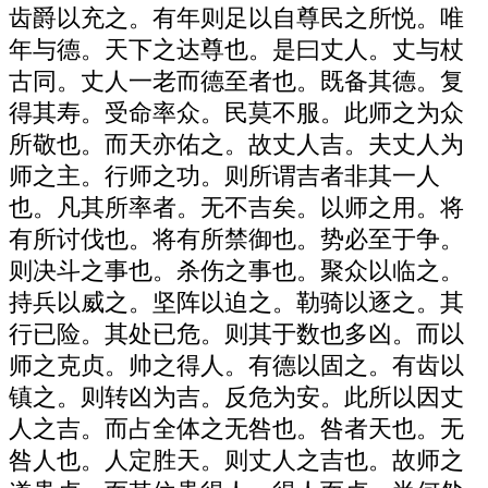
齿爵以充之。有年则足以自尊民之所悦。唯
年与德。天下之达尊也。是曰丈人。丈与杖
古同。丈人一老而德至者也。既备其德。复
得其寿。受命率众。民莫不服。此师之为众
所敬也。而天亦佑之。故丈人吉。夫丈人为
师之主。行师之功。则所谓吉者非其一人
也。凡其所率者。无不吉矣。以师之用。将
有所讨伐也。将有所禁御也。势必至于争。
则决斗之事也。杀伤之事也。聚众以临之。
持兵以威之。坚阵以迫之。勒骑以逐之。其
行已险。其处已危。则其于数也多凶。而以
师之克贞。帅之得人。有德以固之。有齿以
镇之。则转凶为吉。反危为安。此所以因丈
人之吉。而占全体之无咎也。咎者天也。无
咎人也。人定胜天。则丈人之吉也。故师之