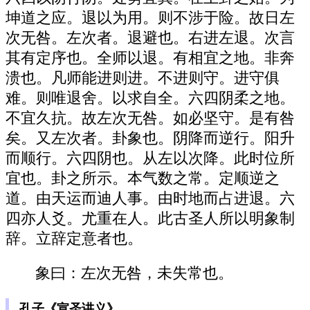
坤道之应。退以为用。则不涉于险。故日左
次无咎。左次者。退避也。右进左退。次言
其有定序也。全师以退。有相宜之地。非奔
溃也。凡师能进则进。不进则守。进守俱
难。则唯退舍。以求自全。六四阴柔之地。
不宜久抗。故左次无咎。如必坚守。是有咎
矣。又左次者。卦象也。阴降而逆行。阳升
而顺行。六四阴也。从左以次降。此时位所
宜也。卦之所示。本气数之常。定顺逆之
道。由天运而迪人事。由时地而占进退。六
四亦人爻。尤重在人。此古圣人所以明象制
辞。立辞定意者也。
象曰：左次无咎，未失常也。
孔子《宣圣讲义》