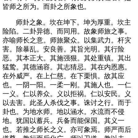
皆师之所为。而卦之所象也。
师卦之象。坎在坤下。坤为厚重。坎主
险陷。二卦异德、而同用。故象师旅之事。
亦喻师长之意。师旅聚众。以集武力。杆灾
害。除暴乱。安良善。其旨光明。其行险
恶。其本正大。其施强狠。其处重镇。其出
猛鸷。其德涵容。其志猜忌。其在内恩惠。
在外威严。在上仁慈。在下栗惧。故其应
也。一阴一阳。一柔一刚。其施人也。一仁
一义。仁以养众。义以拒祸。仁以安民。义
以去害。此圣人杀伐之事。诛讨之行。而于
卦也。为地水师。地以涵水。水流而不侵
地。犹国以蓄兵。兵备而能保国。其义一
也。若推之师长之义。亦可象焉。师严而后