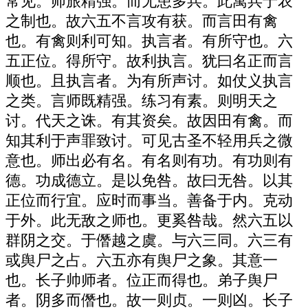
常见。师旅精强。而无患多兵。此寓兵于农
之制也。故六五不言攻有获。而言田有禽
也。有禽则利可知。执言者。有所守也。六
五正位。得所守。故利执言。犹曰名正而言
顺也。且执言者。为有所声讨。如仗义执言
之类。言师既精强。练习有素。则明天之
讨。代天之诛。有其资矣。故因田有禽。而
知其利于声罪致讨。可见古圣不轻用兵之微
意也。师出必有名。有名则有功。有功则有
德。功成德立。是以免咎。故曰无咎。以其
正位而行宜。应时而事当。善备于内。克动
于外。此无敌之师也。更奚咎哉。然六五以
群阴之交。于僭越之虞。与六三同。六三有
或舆尸之占。六五亦有舆尸之象。其意一
也。长子帅师者。位正而得也。弟子舆尸
者。阴多而僭也。故一则贞。一则凶。长子