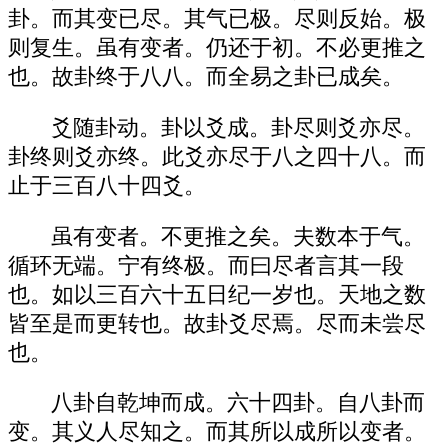
卦。而其变已尽。其气已极。尽则反始。极
则复生。虽有变者。仍还于初。不必更推之
也。故卦终于八八。而全易之卦已成矣。
爻随卦动。卦以爻成。卦尽则爻亦尽。
卦终则爻亦终。此爻亦尽于八之四十八。而
止于三百八十四爻。
虽有变者。不更推之矣。夫数本于气。
循环无端。宁有终极。而曰尽者言其一段
也。如以三百六十五日纪一岁也。天地之数
皆至是而更转也。故卦爻尽焉。尽而未尝尽
也。
八卦自乾坤而成。六十四卦。自八卦而
变。其义人尽知之。而其所以成所以变者。