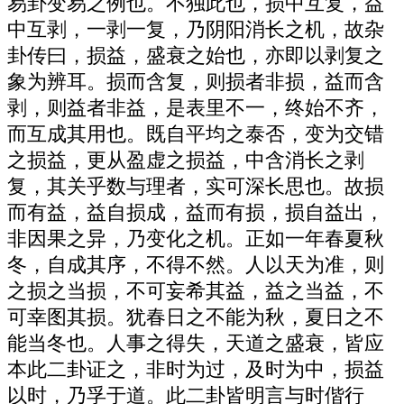
易卦变易之例也。不独此也，损中互复，益
中互剥，一剥一复，乃阴阳消长之机，故杂
卦传曰，损益，盛衰之始也，亦即以剥复之
象为辨耳。损而含复，则损者非损，益而含
剥，则益者非益，是表里不一，终始不齐，
而互成其用也。既自平均之泰否，变为交错
之损益，更从盈虚之损益，中含消长之剥
复，其关乎数与理者，实可深长思也。故损
而有益，益自损成，益而有损，损自益出，
非因果之异，乃变化之机。正如一年春夏秋
冬，自成其序，不得不然。人以天为准，则
之损之当损，不可妄希其益，益之当益，不
可幸图其损。犹春日之不能为秋，夏日之不
能当冬也。人事之得失，天道之盛衰，皆应
本此二卦证之，非时为过，及时为中，损益
以时，乃孚于道。此二卦皆明言与时偕行