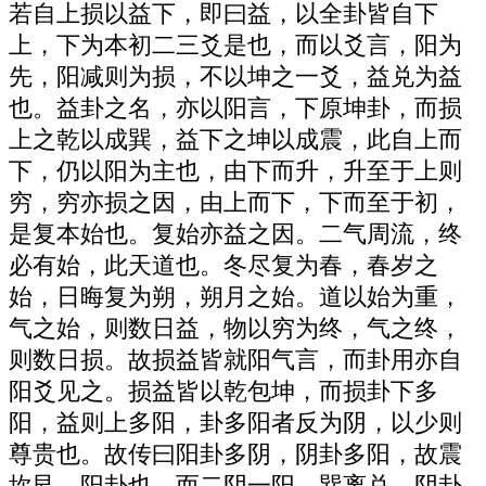
若自上损以益下，即曰益，以全卦皆自下
上，下为本初二三爻是也，而以爻言，阳为
先，阳减则为损，不以坤之一爻，益兑为益
也。益卦之名，亦以阳言，下原坤卦，而损
上之乾以成巽，益下之坤以成震，此自上而
下，仍以阳为主也，由下而升，升至于上则
穷，穷亦损之因，由上而下，下而至于初，
是复本始也。复始亦益之因。二气周流，终
必有始，此天道也。冬尽复为春，春岁之
始，日晦复为朔，朔月之始。道以始为重，
气之始，则数日益，物以穷为终，气之终，
则数日损。故损益皆就阳气言，而卦用亦自
阳爻见之。损益皆以乾包坤，而损卦下多
阳，益则上多阳，卦多阳者反为阴，以少则
尊贵也。故传曰阳卦多阴，阴卦多阳，故震