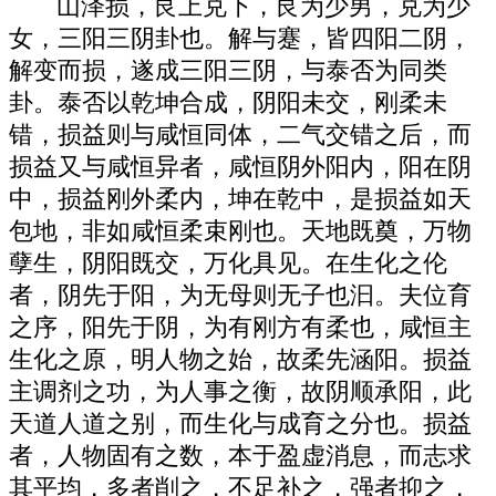
山泽损，艮上兑下，艮为少男，兑为少
女，三阳三阴卦也。解与蹇，皆四阳二阴，
解变而损，遂成三阳三阴，与泰否为同类
卦。泰否以乾坤合成，阴阳未交，刚柔未
错，损益则与咸恒同体，二气交错之后，而
损益又与咸恒异者，咸恒阴外阳内，阳在阴
中，损益刚外柔内，坤在乾中，是损益如天
包地，非如咸恒柔束刚也。天地既奠，万物
孽生，阴阳既交，万化具见。在生化之伦
者，阴先于阳，为无母则无子也汩。夫位育
之序，阳先于阴，为有刚方有柔也，咸恒主
生化之原，明人物之始，故柔先涵阳。损益
主调剂之功，为人事之衡，故阴顺承阳，此
天道人道之别，而生化与成育之分也。损益
者，人物固有之数，本于盈虚消息，而志求
其平均，多者削之，不足补之，强者抑之，