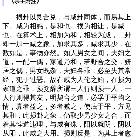
《宗主附注》
损卦以艮合兑，与咸卦同体，而易其上
下。咸为相感，是和也。损为相让，是减
也。在算术上，相加为和，相较为减，二卦
即一加一减之象，加求其多，减求其少，在
数如是，事物亦然。如人男女之间，夫妇之
道，一配一偶，家道乃和，若野合之交，妍
居之偶，男女既杂，夫妇各乖，必至失其常
经，犯于过恶。故在咸为人伦之始，在损为
家道之乖，损爻辞所谓三人行则损一人，一
人行则得其友，明契合之道，必孚于平均之
情，寡者益之，多者减之，使底于平，方见
其和，此损卦之象，仍取少男少女之合，而
着其悖道违理，与咸有殊，阳以就阴，阴以
从阳，此咸之大用。损则反是，为其上者愈