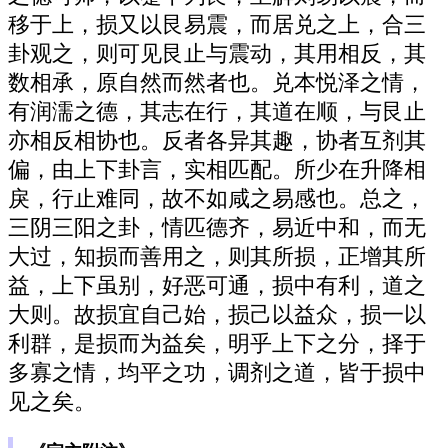
移于上，损又以艮易震，而居兑之上，合三
卦观之，则可见艮止与震动，其用相反，其
数相承，原自然而然者也。兑本悦泽之情，
有润濡之德，其志在行，其道在顺，与艮止
亦相反相协也。反者各异其趣，协者互剂其
偏，由上下卦言，实相匹配。所少在升降相
戾，行止难同，故不如咸之易感也。总之，
三阴三阳之卦，情匹德齐，易近中和，而无
大过，知损而善用之，则其所损，正增其所
益，上下虽别，好恶可通，损中有利，道之
大则。故损宜自己始，损己以益众，损一以
利群，是损而为益矣，明乎上下之分，择于
多寡之情，均平之功，调剂之道，皆于损中
见之矣。