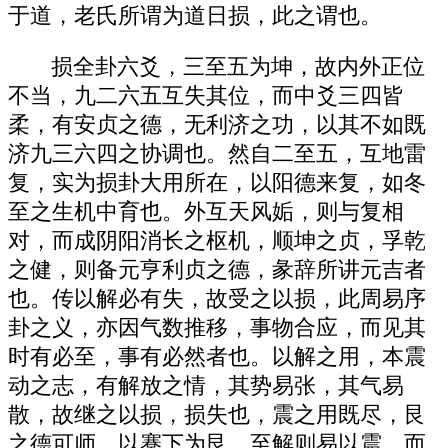
于道，老氏所谓为道日损，此之谓也。
损全卦六爻，三至五为坤，故内外正位
不当，九二六五互失其位，而中爻三四皆
柔，有安贞之德，无利济之功，以其不如既
济九三六四之协调也。然自二至五，互地雷
复，实为损卦大用所在，以阳德来复，如冬
至之生机中育也。外互天风姤，则与复相
对，而成阴阳消长之枢机，顺坤之贞，孚乾
之健，则备元亨利贞之德，彖辞所讲元吉者
也。传以解必有失，故受之以损，此周易序
卦之义，亦因气数推移，事物合应，而见其
时有必至，事有必然者也。以解之用，本震
动之志，有解放之情，其势易张，其气易
散，故继之以损，损失也，震之用既尽，艮
之德可师，以蹇下为艮，至解则易以震，而