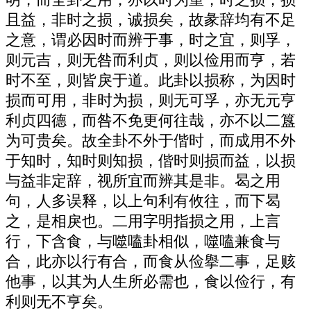
且益，非时之损，诚损矣，故彖辞均有不足
之意，谓必因时而辨于事，时之宜，则孚，
则元吉，则无咎而利贞，则以俭用而亨，若
时不至，则皆戾于道。此卦以损称，为因时
损而可用，非时为损，则无可孚，亦无元亨
利贞四德，而咎不免更何往哉，亦不以二簋
为可贵矣。故全卦不外于偕时，而成用不外
于知时，知时则知损，偕时则损而益，以损
与益非定辞，视所宜而辨其是非。曷之用
句，人多误释，以上句利有攸往，而下曷
之，是相戾也。二用字明指损之用，上言
行，下含食，与噬嗑卦相似，噬嗑兼食与
合，此亦以行有合，而食从俭擧二事，足赅
他事，以其为人生所必需也，食以俭行，有
利则无不亨矣。