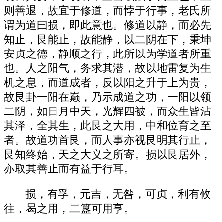
则善退，故宜于修道，而悖于行事，老氏所
谓为道曰损，即此意也。修道以静，而必先
知止，艮能止，故能静，以二阴在下，秉坤
安贞之德，静顺之行，此所以为学道者所重
也。人之阳气，务求其潜，故以地雷复为生
机之息，而道成者，反以阳之升于上为贵，
故艮卦一阳在巅，乃示成道之功，一阳以领
二阴，如日月中天，光辉四被，而众生皆沾
其泽，全其生，此艮之大用，中和位育之至
者。故道功首艮，而人事亦视艮明其行止，
艮知终始，天之大义之所寄。损以艮居外，
亦取其善止而有益于行耳。
损，有孚，元吉，无咎，可贞，利有攸
往，曷之用，二簋可用亨。