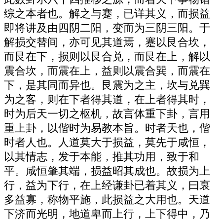
综之本者也。解之与蹇，已详其义，而损益
即将讲及由四阴二阳，变而为三阴三阳。于
解损交替间，亦可见其道焉，蹇以艮合坎，
而艮在下，损则以艮合兑，而艮在上，解以
震合坎，而震在上，益则以震合巽，而震在
下，是其同而异也。艮震为之主，坎与兑巽
为之客，则在下者得其道，在上者得其时，
时为后天一切之枢机，故言体重下卦，言用
重上卦，以偕时为易教本旨。时者天也，偕
时者人也。人道莫大于损益，莫先于咸恒，
以其情志，发于本能，推其功用，致于和
平。咸恒肇其端，损益昭其成也。故损为上
行，益为下行，在上经谦卦已着其义，曰裒
多益寡，称物平施，此损益之大用也。天道
下济而光明，地道卑而上行，上下得中，乃