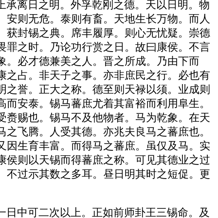
上承离日之明。外孚乾刚之德。天以日明。物
。安则无危。泰则有畜。天地生长万物。而人
。获封锡之典。席丰履厚。则心无忧疑。崇德
畏罪之时。乃论功行赏之日。故曰康侯。不言
象。必才德兼美之人。晋之所成。乃由下而
康之占。非天子之事。亦非庶民之行。必也有
明之誉。正大之称。德至则天禄以须。业成则
高而安泰。锡马蕃庶尤着其富裕而利用阜生。
受赉赐也。锡马不及他物者。马为乾象。在天
马之飞腾。人受其德。亦兆夫良马之蕃庶也。
又因生育丰富。而得马之蕃庶。虽仅及马。实
康侯则以天锡而得蕃庶之称。可见其德业之过
。不过示其数之多耳。昼日明其时之短促。更
一日中可二次以上。正如前师卦王三锡命。及