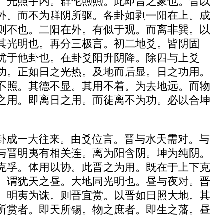
。光照宇内。群伦煦煦。此即晋之象也。晋以
外。而不为群阴所驱。各卦如剥一阳在上。成
则不也。二阳在外。有似于观。而离非巽。以
其光明也。再分三极言。初二地爻。皆阴固
优于他卦也。在卦爻阳升阴降。除四与上爻
功。正如日之光热。及地而后显。日之功用。
不照。其德不显。其用不着。为去地远。而物
之用。即离日之用。而徒离不为功。必以合坤
卦成一大往来。由爻位言。晋与水天需对。与
与晋明夷有相关连。离为阳含阴。坤为纯阴。
克孚。体用以协。此晋之为用。既在于上下克
。谓犹天之昼。大地同光明也。昼与夜对。晋
。明夷为诛。则晋宜赏。以晋如日照大地。其
所赏者。即天所锡。物之庶者。即生之藩。昼