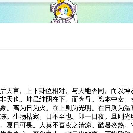
后天言。上下卦位相对。与天地否同。而以坤
非天也。坤虽纯阴在下。而为母。离本中女。
象。离为日为火。在上则为光明。在日则为温
冻。生物枯寂。日不至也。即一日夜。旦则光
。夏日可畏。人莫不喜夜之清凉。酷暑炎热。