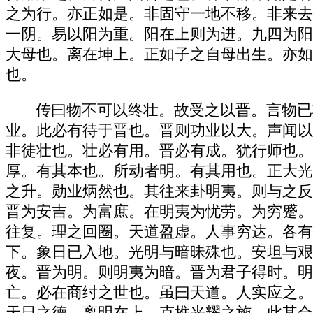
之为行。亦正如是。非固守一地不移。非来去
一阴。易以阳为重。阳在上则为进。九四为阳
大母也。离在坤上。正如子之自母出生。亦如
也。
传曰物不可以终壮。故受之以晋。言物已
业。此必有待于晋也。晋则功业以大。声闻以
非徒壮也。壮必有用。晋必有成。犹行师也。
厚。有其本也。所动者明。有其用也。正大光
之升。勋业炳然也。其往来卦明夷。则与之反
晋为安吉。为富庶。在明夷为忧劳。为穷蹙。
往复。理之回圈。天道盈虚。人事穷达。各有
下。象日已入地。光明与暗昧殊也。安坦与艰
夜。晋为明。则明夷为暗。晋为君子得时。明
亡。必在商纣之世也。虽曰天道。人实应之。
天日之德。离明在上。克推光耀之施。此其合