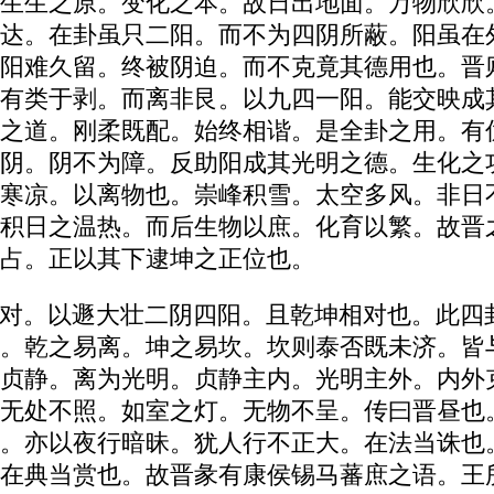
生生之原。变化之本。故日出地面。万物欣欣
达。在卦虽只二阳。而不为四阴所蔽。阳虽在
阳难久留。终被阴迫。而不克竟其德用也。晋
有类于剥。而离非艮。以九四一阳。能交映成
之道。刚柔既配。始终相谐。是全卦之用。有
阴。阴不为障。反助阳成其光明之德。生化之
寒凉。以离物也。崇峰积雪。太空多风。非日
积日之温热。而后生物以庶。化育以繁。故晋
占。正以其下逮坤之正位也。
对。以遯大壮二阴四阳。且乾坤相对也。此四
。乾之易离。坤之易坎。坎则泰否既未济。皆
贞静。离为光明。贞静主内。光明主外。内外
无处不照。如室之灯。无物不呈。传曰晋昼也
。亦以夜行暗昧。犹人行不正大。在法当诛也
在典当赏也。故晋彖有康侯锡马蕃庶之语。王