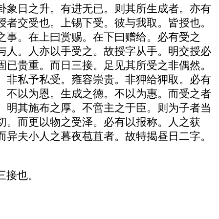
卦象日之升。有进无已。则其所生成者。亦有
授者交受也。上锡下受。彼与我取。皆授也。
之事。在上曰赏赐。在下曰赠给。必有受之
与人。人亦以手受之。故授字从手。明交授必
固已贵重。而日三接。足见其所受之非偶然。
。非私予私受。雍容崇贵。非狎给狎取。必有
。不以为恩。生成之德。不以为惠。而受之者
。明其施布之厚。不啻主之于臣。则为子者当
切。而更以物之受泽。必有以报称。人之获
而异夫小人之暮夜苞苴者。故特揭昼日二字。
三接也。