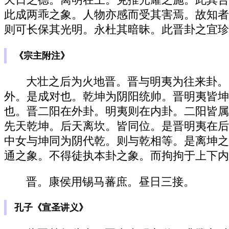
此成两乖之象。人物亦感而受其害焉。故知者
则可长保其光明。永杜其暗昧。此晋卦之宜珍
《宗主附注》
大壮之后为火地晋。晋与明夷为往来卦。
外。是成对也。乾坤为阴阳统帅。晋明夷皆坤
也。晋二阳在外卦。明夷则在内卦。二阳皆属
先天乾坤。后天离坎。皆同位。是晋明夷在后
中女与坤同为阴代乾。则与乾相等。是离坤之
通之象。不得徒执本卦之象。而拘拘于上下内
晋。康侯用锡马蕃庶。昼日三接。
孔子《宣圣讲义》