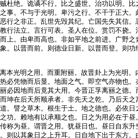
贼杜绝。诡谲不行。比之盛世。治功以明。比
之事。不与于光明。卑污之行。不干于正大。
恶行之非正。乱世先毁其纪。亡国先失其信。
教行法立。言行可表。圣人在位。赏罚不挠。
而上。由卑而高也。非如平地之前进。广野之
象。以晋而前。则德业日新。以普而登。则功
离本光明之用。而重附丽。故晋卦上为光明。
热必凭物而后显。地面之气。即空气亦物也。
丽必因地而后竟其大用。今晋正孚离丽之德。
而坤在后天所顺承者。非先天之乾。乃后天之
道。譬之草木。根生于土。地之德也。必依日
之功。赖地有以承顺之也。日之为用必在于昼
传称为昼。谓晋之用。犹昼日也。昼日自东升
。则以其象日之上升耳。日自地下出于东方。