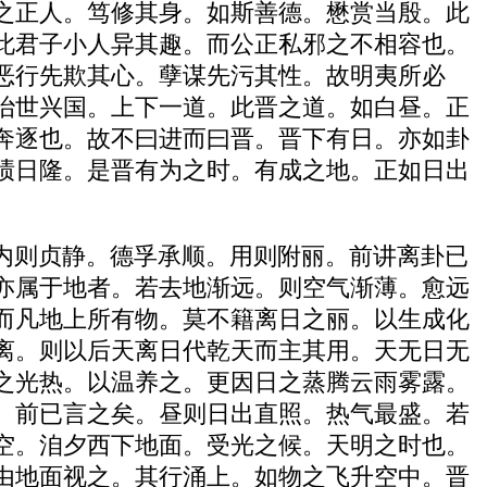
之正人。笃修其身。如斯善德。懋赏当殷。此
此君子小人异其趣。而公正私邪之不相容也。
恶行先欺其心。孽谋先污其性。故明夷所必
治世兴国。上下一道。此晋之道。如白昼。正
奔逐也。故不曰进而曰晋。晋下有日。亦如卦
绩日隆。是晋有为之时。有成之地。正如日出
内则贞静。德孚承顺。用则附丽。前讲离卦已
亦属于地者。若去地渐远。则空气渐薄。愈远
而凡地上所有物。莫不籍离日之丽。以生成化
离。则以后天离日代乾天而主其用。天无日无
之光热。以温养之。更因日之蒸腾云雨雾露。
。前已言之矣。昼则日出直照。热气最盛。若
空。洎夕西下地面。受光之候。天明之时也。
由地面视之。其行涌上。如物之飞升空中。晋