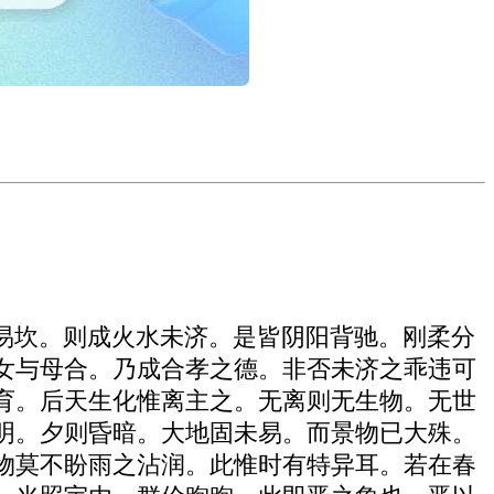
易坎。则成火水未济。是皆阴阳背驰。刚柔分
女与母合。乃成合孝之德。非否未济之乖违可
育。后天生化惟离主之。无离则无生物。无世
明。夕则昏暗。大地固未易。而景物已大殊。
物莫不盼雨之沾润。此惟时有特异耳。若在春