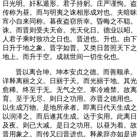
日光明。奸私遁形。君子持躬。庄严谨恂。盗
传称为昼。而与明夷之诛相形成对也。夫暗昧
宵小自来同称。暮夜盗窃所幸。昏晦之不聪。
诛。而晋则受夫天命。光天化日。德业以昭。
人君子乘时致功之日也。晋进也。升也。由下
日升于地之象。晋字如普。又类日普照天下之
地上。而升于空。成就世间一切生化也。
晋以离合坤。坤本安贞之德。而善顺承。
详释离丽之义。日丽于天。而光丽于地。其光
愈稀。终至于无。无气之空。寒冷难禁。故离
育。至于无尽。则日之功用。亦晋之德用也。
以生成万物。是地所承者。即离日代天生成之
以润泽之。而后遂其生成。达于实用。此离日
及夜。则已大减。是日之功用。以昼为着。故
晋用象之。而传又曰晋进也。释彖辞亦如是讲