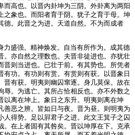
卑而高也。以晋内卦坤为三阴。外卦离为两阳
上之象也。而阳者育于阴。犹子之育于母。坤
其德。此晋之为进。天道自然。不为而成者
身力盛强。精神焕发。自当有所作为。成其德
晋。亦自然之理数也。夫晋非徒进也。亦犹壮
而晋则当进也。已壮于前。有其势也。所凭者
晋有功。有功则有赏。有赏则有获。以晋象日
。晋有获。明夷则幽囚窜逐。身几莫保。故在
拘辱。为逃亡。其所占恰相反也。亦不外数之
晋以离在坤上。象日之东升。明夷则离在坤
凡善恶之辨。皆如日与夜。晋为昼。则明夷为
小人得势。足以屛君子之进。此文王箕子之囚
哉。在上者固有其咎矣。晋以坤厚在下。克承
不协安贞之占。离无所属。而不着光明之德。