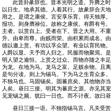
此晋卦彖辞也。晋本光明之道。升腾之时
以日生。地承其德。人着其行。故彖辞合天地
用之。是谓之康侯。言安享乐育。得天独厚。
报功。则身膺禄位。故称之康侯。有爵有号。
主者。以赏自上。受者在下。晋之大用。不重
升。由卑而尊。由贱而荣。由积累而成名。由
德以邀上赏。有功以孚众望。有业以育民物。
人爵以显。天予而人归之。民服而物聚焉。是
明人望之逾恒。上赏之过众。而物亦随之丰足
为龙。在地为马。龙马之富。足赅余物。且离
是句分读。则上为锡马。下为马之生育众多。
不独马也。马固锡矣。固蕃庶矣。其他物亦当
人矣。昼日三接。明其为蕃庶之源。亦见其宠
见宠锡之频。犹曰一日也。而不计夜。故曰昼
昼日三接一语。不独指锡马言。凡关受赏