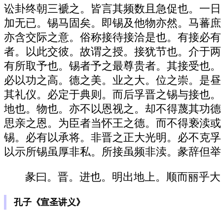
讼卦终朝三褫之。皆言其频数且急促也。一日
加无已。锡马固矣。即锡及他物亦然。马蕃庶
亦含交际之意。俗称接待接洽是也。有接必有
者。以此交彼。故谓之授。接犹节也。介于两
有所取予也。锡者予之最尊贵者。其接受也。
必以功之高。德之美。业之大。位之崇。是昼
其礼仪。必定于典则。而后孚晋之锡与接也。
地也。物也。亦不以恩视之。却不得蔑其功德
思亲之恩。为臣者当怀王之德。而不得亵渎或
锡。必有以承将。非晋之正大光明。必不克孚
以示所锡虽厚非私。所接虽频非渎。彖辞但举
彖曰。晋。进也。明出地上。顺而丽乎大
孔子《宣圣讲义》