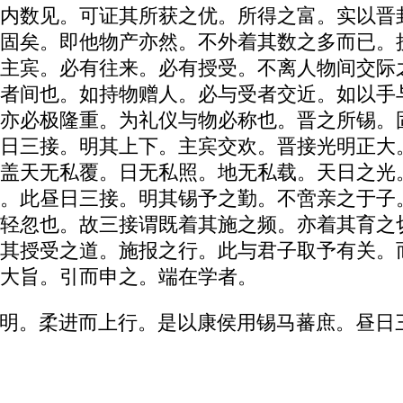
内数见。可证其所获之优。所得之富。实以晋
固矣。即他物产亦然。不外着其数之多而已。
主宾。必有往来。必有授受。不离人物间交际
者间也。如持物赠人。必与受者交近。如以手
亦必极隆重。为礼仪与物必称也。晋之所锡。
日三接。明其上下。主宾交欢。晋接光明正大
盖天无私覆。日无私照。地无私载。天日之光
。此昼日三接。明其锡予之勤。不啻亲之于子
轻忽也。故三接谓既着其施之频。亦着其育之
其授受之道。施报之行。此与君子取予有关。
大旨。引而申之。端在学者。
明。柔进而上行。是以康侯用锡马蕃庶。昼日