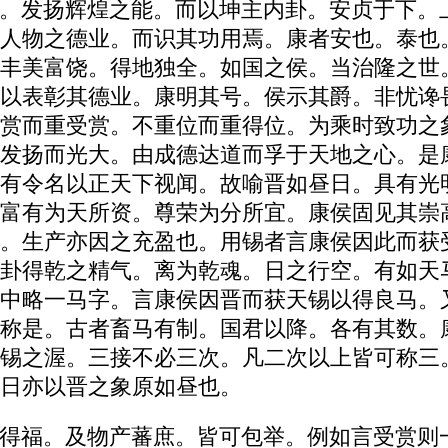
。发扬辉煌之能。而以坤主内卦。安贞于下。
人物之德业。而识其功用焉。康者安也。泰也
丰美富饶。得地独全。如国之侯。当治隆之世
以表彰其德业。康明其号。侯示其爵。非忧谗
赏而重受赏。不重位而重得位。为乘时致功之
发扬而光大。由成德达道而孚于天地之心。是
有令名以正天下视闻。故喻晋如昼日。具有光
富有为天所资。尊荣为分所宜。康侯固见其崇
。生产亦因之充盈也。用锡者言康侯因此而获
卦得乾之精气。离为乾魂。日之行空。有如天
中略一马字。言康侯因晋而获天锡以得良马。
称是。古者畜马有制。国君以降。各有其数。
锡之渥。三接不必三次。凡二次以上皆可称三
日亦以晋之象原如昼也。
得福。及物产蕃庶。皆可包举。例如言受赏则