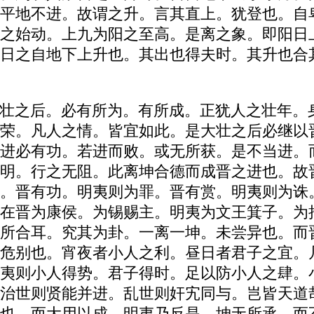
平地不进。故谓之升。言其直上。犹登也。自
之始动。上九为阳之至高。是离之象。即阳日
日之自地下上升也。其出也得夫时。其升也合
壮之后。必有所为。有所成。正犹人之壮年。
荣。凡人之情。皆宜如此。是大壮之后必继以
进必有功。若进而败。或无所获。是不当进。
明。行之无阻。此离坤合德而成晋之进也。故
。晋有功。明夷则为罪。晋有赏。明夷则为诛
在晋为康侯。为锡赐主。明夷为文王箕子。为
所合耳。究其为卦。一离一坤。未尝异也。而
危别也。宵夜者小人之利。昼日者君子之宜。
夷则小人得势。君子得时。足以防小人之肆。
治世则贤能并进。乱世则奸宄同与。岂皆天道
也。而大用以成。明夷乃反是。坤无所承。而