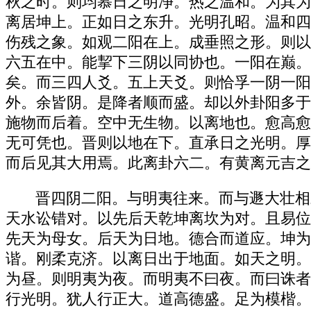
秋之时。则均慕日之明净。热之温和。为其为
离居坤上。正如日之东升。光明孔昭。温和四
伤残之象。如观二阳在上。成垂照之形。则以
六五在中。能挈下三阴以同协也。一阳在巅。
矣。而三四人爻。五上天爻。则恰孚一阴一阳
外。余皆阴。是降者顺而盛。却以外卦阳多于
施物而后着。空中无生物。以离地也。愈高愈
无可凭也。晋则以地在下。直承日之光明。厚
而后见其大用焉。此离卦六二。有黄离元吉之
晋四阴二阳。与明夷往来。而与遯大壮相
天水讼错对。以先后天乾坤离坎为对。且易位
先天为母女。后天为日地。德合而道应。坤为
谐。刚柔克济。以离日出于地面。如天之明。
为昼。则明夷为夜。而明夷不曰夜。而曰诛者
行光明。犹人行正大。道高德盛。足为模楷。