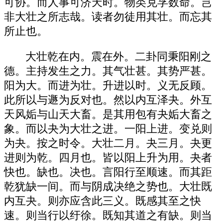
可协。而人事可济天时。物类克孚数命。岂
非大壮之所志哉。读者勿徒用其壮。而忘其
所止也。
大壮乾在内。震在外。二卦同秉阳刚之
德。主持发生之力。其气壮甚。其势严甚。
阳为大。而进为壮。升进以时。义无反顾。
此所以与遯为反对也。然以内互泽夬。外互
天风姤与山天大畜。是其用包有夬姤大畜之
象。而以夬为大壮之进。一阳上进。变兑则
为夬。按之时令。大壮二月。夬三月。夬更
进则为乾。四月也。皆以阳上升为用。夬者
快也。缺也。决也。言阳行至顺速。而其距
乾犹缺一间。而与阴成决绝之势也。大壮既
内互夬。则亦应含此三义。既感其至之快
速。则当行以纡徐。既知其道之有缺。则当