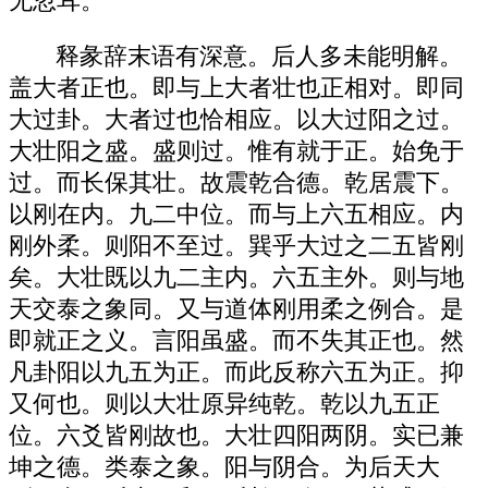
无忽耳。
释彖辞末语有深意。后人多未能明解。
盖大者正也。即与上大者壮也正相对。即同
大过卦。大者过也恰相应。以大过阳之过。
大壮阳之盛。盛则过。惟有就于正。始免于
过。而长保其壮。故震乾合德。乾居震下。
以刚在内。九二中位。而与上六五相应。内
刚外柔。则阳不至过。巽乎大过之二五皆刚
矣。大壮既以九二主内。六五主外。则与地
天交泰之象同。又与道体刚用柔之例合。是
即就正之义。言阳虽盛。而不失其正也。然
凡卦阳以九五为正。而此反称六五为正。抑
又何也。则以大壮原异纯乾。乾以九五正
位。六爻皆刚故也。大壮四阳两阴。实已兼
坤之德。类泰之象。阳与阴合。为后天大