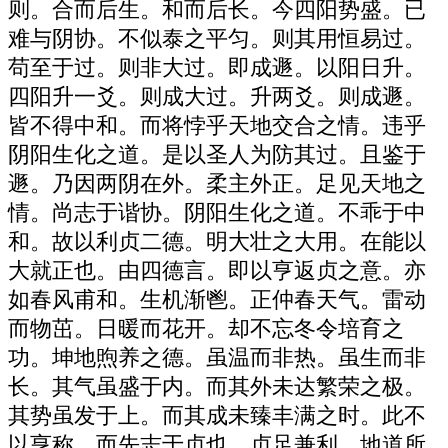
则。合而后生。和而后长。今四阳势盛。已
难与阴协。不似泰之平匀。则其用恒易过。
苟至于过。则非大过。即成遯。以阳日升。
四阳升一爻。则成大过。升两爻。则成遯。
皆不得中和。而将悖乎天地交合之情。违乎
阴阳生化之道。是以圣人为防其过。且鉴于
遯。乃因两阴在外。柔主外正。足见天地之
情。尚志于谐协。阴阳生化之道。不乖于中
和。故以利贞二德。明大壮之大用。在能以
大就正也。由四德言。即以亨返贞之意。亦
如春风甫和。生机渐鬯。正仲春天气。雷动
而物茁。日暖而花开。却不忘冬令培育之
功。坤地煦养之德。虽温而非热。虽生而非
长。其气虽盛于内。而其外未达繁荣之极。
其势虽发于上。而其成未臻丰满之时。此不
以亨称。而先志于贞也。贞足兼利。地道所