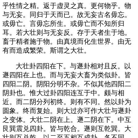
乎性情之精。返于虚灵之真。更何物乎。物
与无妄。同归于天而已。故无妄古名毋忘。
或毋亡。言毋忘所生。或毋亡而不知所归
耳。若大壮则与无妄反。存于天者生于地。
畜于精者施于物。由真境而化生世界。由无
有而造成繁荣。斯谓之大壮。
大壮卦四阳在下。与遯卦相对且反。以
遯四阳在上也。而与无妄大畜为类似卦。皆
四阳二阴。阴阳分明不杂。不似其他四阳二
阴卦也。惟大过卦四阳连互于中。颇与相
近。而二阴分列初终。则有不同。然以卦为
圆象。终而复始。则大过亦可作大壮与遯卦
之变体。大壮二阴在上。遯二阴在下。中互
艮巽震兑四卦。皆与乾合。遯则互乾巽。大
壮则互兑乾。以二至五相互成卦。各不同