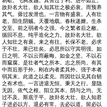
易歇。飞腾发越。其害过于利。进不如止。
故卦名大壮。欲人知其壮之极必衰。而预养
其气。毋过发泄也。一言物有盛衰。人有壮
老。阳生阴贼。天覆地载。春秋递嬗。生杀
交至。前之弱者今之强。今之繁者后之敝。
循回不息。纯乎造化之力。故卦名大壮。欲
人知壮之有衰。来之有往。长保不老。必求
于不壮。果已壮矣。必思所以守其明强。如
日之明。不以云而蔽晦。如金之坚。不以石
而窳腐。是壮者气之所本。志之所尚。有其
中而后形于外。刚在内者柔其外。强于本者
弱其末。此道之以柔克。而因壮以见其自韧
之有术也。一言进退无恒。秉天之行。显隐
无因。依气之根。阳立其本。阴与之均。无
过不及。斯底于平。故卦名大壮。欲人知君
子进必以方。退必有常。去必以道。留必以