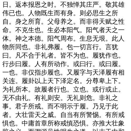
日。返本报恩之时。不独惮其庄严。敬其雄
伟已也。人物既生而有身。则必思生之所
自。身之所育。父母养之。而非得天赋之性
命。不克生也。生必本阳气。阳气者天之一
体。神之本德。阳气周布。生息无垠。此人
物所同也。非礼弗履。包一切言行。言犹
曰。凡不合于礼者。皆不为也。履犹作也。
行步曰履。人有所动作。或曰行。或曰履。
一也。非仅指步履也。又履字与天泽履有相
关连。履卦以上天下泽定名。分尊卑上下。
为礼所本。故履者行也。立也。或行或止。
无不由礼。有礼则安。无礼则危。非礼之
事。君子所戒。而不明示于履。乃见于此
者。大壮雷天之威。自当有所警惕。有所戒
惧也。中庸首章所称戒慎恐惧。亦推大壮象