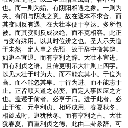
也。而一则为姤。有阴阳相遇之象。一则为
夬。有阳与阴决之意。故在遯本不求合。而
其变则反有遇。在大壮本便于亨达。多所包
被。而其变则反成决绝。而不克相容。此正
与变有殊用。以其时位辨之也。圣人示天道
于未然。定人事之先预。故于辞中指其趣。
如遯本宜退。而有亨利之辞。大壮本宜进。
而有利贞之语。且传更明示大壮则止四字。
以见大壮于时为大。而不能忘其小。于位为
高。而不能忽其卑。于行为进。而不能志于
止。正皆顺天道之易变。而定人事因应之方
也。盖遯于前者。必亨于后。进于此者。必
止于彼。元亨利贞。相环成用。春夏秋冬。
相旋成时。遯犹秋冬。而有亨利之占。大壮
犹春夏。而重利贞之德。此由二卦彖辞。可