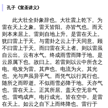
孔子《宣圣讲义》
此大壮全卦象辞也。大壮震上乾下。为
雷在天上之象。雷天皆阳。亦皆气也。而天
则本来居上。雷则自地上升。是雷在天上。
犹曰雷上于天。与需卦之云上于天同意。顾
不曰雷上于天。而曰雷在天上者。则以雷虽
自云出。云有水气。终成雨雪而降于地。是
云原属下也。故曰上。若雷则以云中所含之
电。电发为雷。其声也。电流为火。其光
也。光与声虽异乎气。而凭气以行其行也。
随所之而即逝。不似雨雪必降于地。天亦气
也。雷在天上。正其所居。盖天空无非气
也。雷鸣成声。电行成光。皆在空中。是雷
在天上。如云之自下上而终降也。雷行于