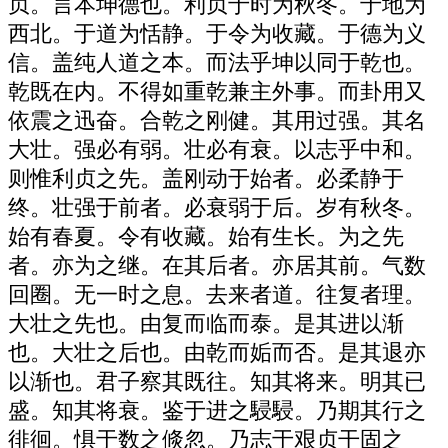
贞。言本坤德也。利贞于时为秋冬。于地为
西北。于道为恬静。于令为收藏。于德为义
信。盖纯人道之本。而法乎坤以同于乾也。
乾既在内。不得如重乾兼主外事。而卦用又
依震之迅奋。合乾之刚健。其用过强。其名
大壮。强必有弱。壮必有衰。以志乎中和。
则惟利贞之先。盖刚动于始者。必柔静于
终。壮强于前者。必衰弱于后。岁有秋冬。
始有春夏。令有收藏。始有生长。为之先
者。亦为之继。在其后者。亦居其前。气数
回圈。无一时之息。去来者道。往复者理。
大壮之先也。由复而临而泰。是其进以渐
也。大壮之后也。由乾而姤而否。是其退亦
以渐也。君子察其既往。知其将来。明其已
盛。知其将衰。鉴于进之駸駸。乃期其行之
徘徊。惧于数之倐忽。乃志于艰贞干固之