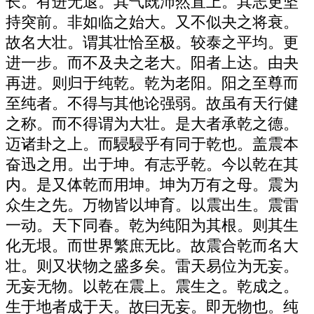
长。有进无退。其气既沛然直上。其志更坚
持突前。非如临之始大。又不似夬之将衰。
故名大壮。谓其壮恰至极。较泰之平均。更
进一步。而不及夬之老大。阳者上达。由夬
再进。则归于纯乾。乾为老阳。阳之至尊而
至纯者。不得与其他论强弱。故虽有天行健
之称。而不得谓为大壮。是大者承乾之德。
迈诸卦之上。而駸駸乎有同于乾也。盖震本
奋迅之用。出于坤。有志乎乾。今以乾在其
内。是又体乾而用坤。坤为万有之母。震为
众生之先。万物皆以坤育。以震出生。震雷
一动。天下同春。乾为纯阳为其根。则其生
化无垠。而世界繁庶无比。故震合乾而名大
壮。则又状物之盛多矣。雷天易位为无妄。
无妄无物。以乾在震上。震生之。乾成之。
生于地者成于天。故曰无妄。即无物也。纯