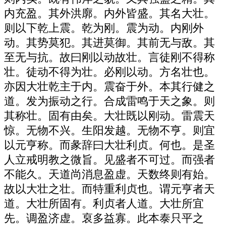
内充盈。其外洪廓。内外皆盛。其名大壮。
则以下乾上震。乾为刚。震为动。内刚外
动。其势莫犯。其进莫御。其前无与敌。其
至无与抗。故曰刚以动故壮。言徒刚不得称
壮。徒动不得为壮。必刚以动。方名壮也。
亦因大壮乾主于内。震奋于外。本其行健之
道。发为振动之行。合成雷鸣于天之象。则
其称壮。固有由矣。大壮既以刚动。雷震天
惊。无物不兴。生阳发越。无物不亨。则宜
以元亨称。而彖辞曰大壮利贞。何也。是圣
人立戒明教之微旨。见盛者不可过。而强者
不能久。天道尚消息盈虚。天数终则有始。
故以大壮之壮。而特重利贞也。谓元亨者天
道。大壮所固有。利贞者人道。大壮所宜
先。调盈济虚。裒多益寡。此本泰只平之