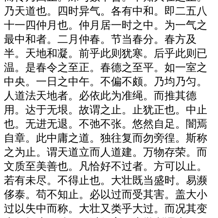
乃天道也。四时异气。各有中和。即二五八
十一四仲月也。仲月居一时之中。为一气之
最中和者。二月仲春。节当春分。春方及
半。天地和凝。前乎此则犹寒。后乎此则已
温。是春令之至正。春德之至平。如一室之
中央。一日之中午。不偏不颇。乃均乃匀。
人道法天地者。必依此为准绳。而推其德
用。达于无垠。故谓之止。止犹正也。中止
也。无进无退。不弛不张。悠然自足。闇焉
自章。此中庸之道。独往复而勿旁徨。斯称
之为止。谓天道立而人道建。万物存荣。而
文质至美善也。凡恰好不过者。方可以止。
若有未尽。不得止也。大壮既当盛时。易濒
侈泰。苟不知止。必以过而受其害。盖大小
过以失中而称。大壮又类乎大过。而况其变