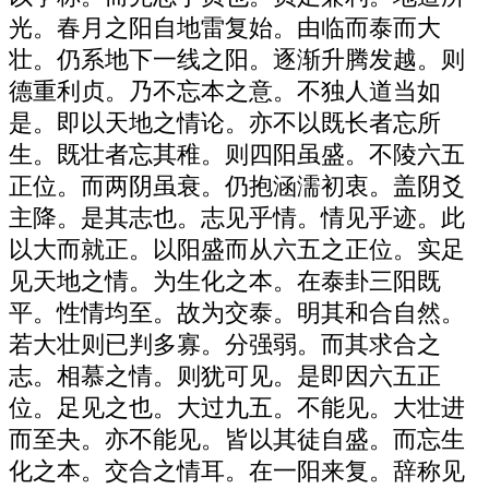
光。春月之阳自地雷复始。由临而泰而大
壮。仍系地下一线之阳。逐渐升腾发越。则
德重利贞。乃不忘本之意。不独人道当如
是。即以天地之情论。亦不以既长者忘所
生。既壮者忘其稚。则四阳虽盛。不陵六五
正位。而两阴虽衰。仍抱涵濡初衷。盖阴爻
主降。是其志也。志见乎情。情见乎迹。此
以大而就正。以阳盛而从六五之正位。实足
见天地之情。为生化之本。在泰卦三阳既
平。性情均至。故为交泰。明其和合自然。
若大壮则已判多寡。分强弱。而其求合之
志。相慕之情。则犹可见。是即因六五正
位。足见之也。大过九五。不能见。大壮进
而至夬。亦不能见。皆以其徒自盛。而忘生
化之本。交合之情耳。在一阳来复。辞称见