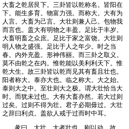
大畜之乾居艮下。三卦皆以乾称名。皆阳在
下。能生多育。物富力强。而称大。大有为
人言。大畜为己言。大壮则兼人己。包物我
而言也。盖大有明物之丰盈。足比于丰岁。
大畜明畜之众庶。足比于家之富饶。大壮则
明人物之盛强。足比于人之年少。时之当
春。内外充盈。形神伟丽。而三卦之取义。
莫不由乾之在内。惟乾能以美利利天下。惟
乾大生。故三卦皆以乾而见其有畜且壮也。
阳者称大。泰亦大也。临之称大。大之始。
泰则大之中。至壮则大之极。谓大壮恰当大
时。而犹未过也。大有大畜亦然。若大过则
过矣。过则不得为壮。君子必期毋过。大壮
之辞曰利贞。盖欲人戒于过而时中耳。
彖曰。大壮。大者壮也。刚以动。故