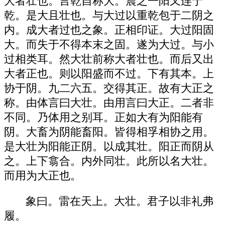
大者壮也。言乾自称大。震之一阳又连于
乾。是大且壮也。与大过以重乾包于二阴之
内。成大者过也之象。正相印证。大过阳固
大。而失于不得本末之固。遂为大过。与小
过相类耳。然大壮前称大者壮也。而后又出
大者正也。则以阳盛而不过。下有其本。上
协于阴。九二六五。交得其正。故有大正之
称。由体言曰大壮。由用言曰大正。二者非
不同。乃体用之别耳。正如大有为阳能有
阴。大畜为阴能畜阳。皆得相孚相协之用。
是大壮为阳能正阴。以成其壮。阳正而阴从
之。上下翕合。内外同壮。此所以名大壮。
而用为大正也。
象曰。雷在天上。大壮。君子以非礼弗
履。