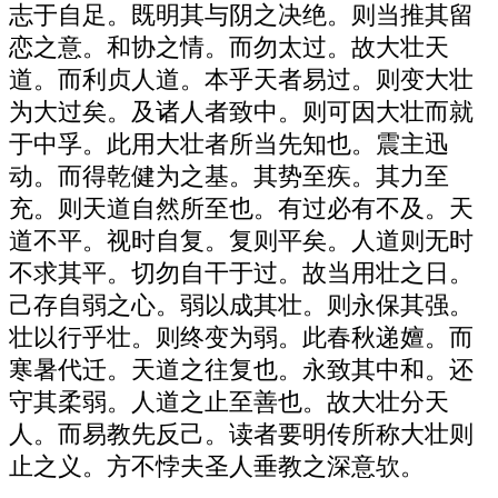
志于自足。既明其与阴之决绝。则当推其留
恋之意。和协之情。而勿太过。故大壮天
道。而利贞人道。本乎天者易过。则变大壮
为大过矣。及诸人者致中。则可因大壮而就
于中孚。此用大壮者所当先知也。震主迅
动。而得乾健为之基。其势至疾。其力至
充。则天道自然所至也。有过必有不及。天
道不平。视时自复。复则平矣。人道则无时
不求其平。切勿自干于过。故当用壮之日。
己存自弱之心。弱以成其壮。则永保其强。
壮以行乎壮。则终变为弱。此春秋递嬗。而
寒暑代迁。天道之往复也。永致其中和。还
守其柔弱。人道之止至善也。故大壮分天
人。而易教先反己。读者要明传所称大壮则
止之义。方不悖夫圣人垂教之深意欤。