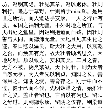
坊。遯明其隐。壮见其章。遯以退休。壮则
利行。遯志于草野。壮则留于miao廊。是用
世之所法。而人道达乎安康。一人之行止有
度。家国之福利无疆。不外时地之所宜。与
夫出处之堂皇。因遯则抱道而自藏。因壮则
善与人同。而德沛无量。天地且见其生化之
迹。春日煦以温良。斯大壮之大用。以震乾
之合。而焕其有光。故大壮者顾名思义。因
地尽利。顺以致之。安和其类。二月之春。
无方不被。物类繁滋。天下同壮。则为天者
自然元亨。为人者先以利贞。知阳之长。善
保用之。知阴之弱。善育存之。刚于中而不
过。健于己而不伐。先明遯退之情。始推壮
止之义。盖止者留也。言留以有为也。留阳
之毋过。则刚德永康。留阴之仅存。则柔道