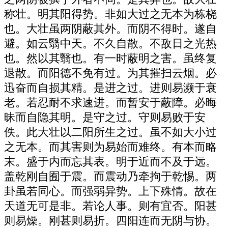
称壮。明其阳得势。非如大过之无本为栋桡
也。大壮虽两阴蔽其外。而阴不得时。遂自
避。如云翳中天。不久自散。不敌日之光热
也。然以其翳也。有一时蔽明之害。虽终复
退散。而阳德不免有过。为其摧扫云烟。必
迅奋而自损其精。是进之过。进则易濒于衰
老。若忍耐不求速进。而暂安于蔽障。必晦
昧而自隐其明。是守之过。守则易败于安
佚。此大壮以二阳所生之过。虽不如大小过
之无本。而其害则为易始而难终。有本而略
末。盛于内而忘其表。明于近而不及于远。
盖乾刚自囿于震。而震动乃牵拘于乾惕。两
卦虽若同心。而强弱异势。上下殊情。故在
天道无可是非。若论人事。则有宜否。阳甚
则易燥。刚甚则易折。四阳连而无阴与协。