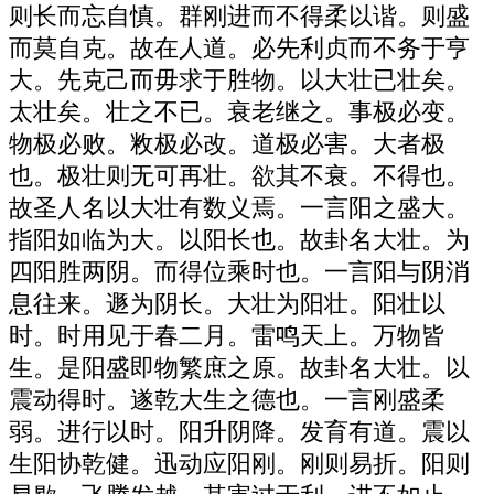
则长而忘自慎。群刚进而不得柔以谐。则盛
而莫自克。故在人道。必先利贞而不务于亨
大。先克己而毋求于胜物。以大壮已壮矣。
太壮矣。壮之不已。衰老继之。事极必变。
物极必败。敉极必改。道极必害。大者极
也。极壮则无可再壮。欲其不衰。不得也。
故圣人名以大壮有数义焉。一言阳之盛大。
指阳如临为大。以阳长也。故卦名大壮。为
四阳胜两阴。而得位乘时也。一言阳与阴消
息往来。遯为阴长。大壮为阳壮。阳壮以
时。时用见于春二月。雷鸣天上。万物皆
生。是阳盛即物繁庶之原。故卦名大壮。以
震动得时。遂乾大生之德也。一言刚盛柔
弱。进行以时。阳升阴降。发育有道。震以
生阳协乾健。迅动应阳刚。刚则易折。阳则