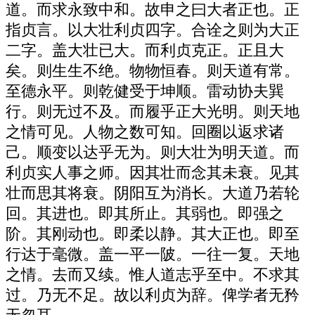
道。而求永致中和。故申之曰大者正也。正
指贞言。以大壮利贞四字。合诠之则为大正
二字。盖大壮已大。而利贞克正。正且大
矣。则生生不绝。物物恒春。则天道有常。
至德永平。则乾健受于坤顺。雷动协夫巽
行。则无过不及。而履乎正大光明。则天地
之情可见。人物之数可知。回圈以返求诸
己。顺变以达乎无为。则大壮为明天道。而
利贞实人事之师。因其壮而念其未衰。见其
壮而思其将衰。阴阳互为消长。大道乃若轮
回。其进也。即其所止。其弱也。即强之
阶。其刚动也。即柔以静。其大正也。即至
行达于毫微。盖一平一陂。一往一复。天地
之情。去而又续。惟人道志乎至中。不求其
过。乃无不足。故以利贞为辞。俾学者无矜