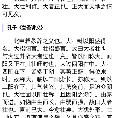
壮。大壮利贞。大者正也。正大而天地之情
可见矣。
孔子《宣圣讲义》
此申释彖辞之义也。大壮卦以阳盛得
名。大指阳言。壮指盛言。故曰大者壮也。
与大过卦辞大者过也一意。皆以阳称大。而
阳又正在其壮旺时也。大过四阳在中。大壮
四阳在下。皆多于阴。其势正盛。得位乘
时。故称大。临以二阳渐长。亦称大。则以
二阳在下。其气勃兴。其势突前。足迫众阴
也。大壮固以阳壮称。且因阳之渐升。由泰
而进。如物由生而长。由弱而强。故曰大者
壮也。言前已大。今愈壮矣。大犹外形。壮
则内实。既有伟岸之貌。又具强盛之精。其