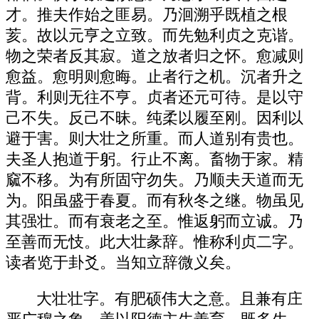
才。推夫作始之匪易。乃洄溯乎既植之根
荄。故以元亨之立致。而先勉利贞之克谐。
物之荣者反其寂。道之放者归之怀。愈减则
愈益。愈明则愈晦。止者行之机。沉者升之
背。利则无往不亨。贞者还元可待。是以守
己不失。反己不昧。纯柔以履至刚。因利以
避于害。则大壮之所重。而人道别有贵也。
夫圣人抱道于躬。行止不离。畜物于家。精
窳不移。为有所固守勿失。乃顺夫天道而无
为。阳虽盛于春夏。而有秋冬之继。物虽见
其强壮。而有衰老之至。惟返躬而立诚。乃
至善而无忮。此大壮彖辞。惟称利贞二字。
读者览于卦爻。当知立辞微义矣。
大壮壮字。有肥硕伟大之意。且兼有庄