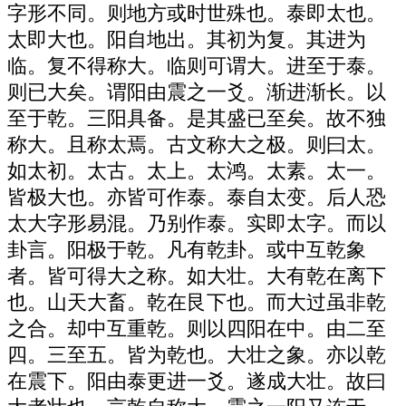
字形不同。则地方或时世殊也。泰即太也。
太即大也。阳自地出。其初为复。其进为
临。复不得称大。临则可谓大。进至于泰。
则已大矣。谓阳由震之一爻。渐进渐长。以
至于乾。三阳具备。是其盛已至矣。故不独
称大。且称太焉。古文称大之极。则曰太。
如太初。太古。太上。太鸿。太素。太一。
皆极大也。亦皆可作泰。泰自太变。后人恐
太大字形易混。乃别作泰。实即太字。而以
卦言。阳极于乾。凡有乾卦。或中互乾象
者。皆可得大之称。如大壮。大有乾在离下
也。山天大畜。乾在艮下也。而大过虽非乾
之合。却中互重乾。则以四阳在中。由二至
四。三至五。皆为乾也。大壮之象。亦以乾
在震下。阳由泰更进一爻。遂成大壮。故曰