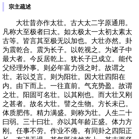
宗主疏述
大壮昔亦作太壮。古大太二字原通用。
凡称大至极者曰太。如太极太一太初太素太
古等。皆言其至极无以加也。大壮亦然。卦
为震乾合。震为长子。以乾视之。为诸子中
最大者。今反居乾上。犹长子已成立。能代
父经理外事。则必年富力强之时。故谓之
壮。若以爻言。则为阳壮。因大壮四阳在
内。由下而上。一往直前。气充势盈。故谓
之壮。阳固可名壮。以其刚也。而大壮又刚
之甚者。故名大壮。譬之生物。方长未已。
体质肥伟。精力满盛。则称为壮。人生二十
曰弱。三十曰壮。亦以其年龄正盛。体力方
刚。任事不劳。作业不倦。有同卦之四阳正