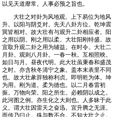
以见天道靡常。人事必预之旨也。
大壮之对卦为风地观。上下易位为地风
升。以阳与阴爻对。先天八卦方位。乾坤震
巽皆相对。故大壮有与观升二卦相应者。阳
之用以阴。刚之用以柔。大壮阳刚特盛。故
宜取升观二卦之用为辅益。在时令。大壮二
月卦。观则八月卦。一春一秋。互相照映。
如日与月。昼夜代明。此大壮虽秉春和盛茂
之时。亦含秋冬清宁之象。盖本末表里不同
也。故大壮彖辞独称利贞。即明乾为体。坤
为用。刚为道。柔为德也。以二月春雷初
振。万物向荣。阳之所生。必赖阴以成之。
此河图之例。亦生化之大则也。人多昧于此
义。谓大壮因雷天之奋迅。宜升腾之无涯。
而传乃曰止。殊与数不合。不知大壮之止。