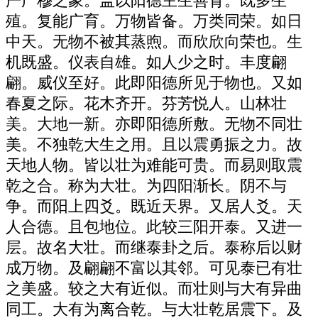
严广穆之象。盖以阳德主生善育。既多生
殖。复能广育。万物皆备。万类同荣。如日
中天。无物不被其蒸煦。而欣欣向荣也。生
机既盛。仪表自雄。如人少之时。丰度翩
翩。威仪至好。此即阳德所见于物也。又如
春夏之际。花木齐开。芬芳悦人。山林壮
美。大地一新。亦即阳德所敷。无物不同壮
美。不独乾大生之用。且以震勇振之力。故
天地人物。皆以壮为难能可贵。而易则取震
乾之合。称为大壮。为四阳渐长。阴不与
争。而阳上四爻。既近天界。又居人爻。天
人合德。且包地位。此较三阳开泰。又进一
层。故名大壮。而继泰卦之后。泰称后以财
成万物。及翩翩不富以其邻。可见泰已有壮
之美盛。较之大有近似。而壮则与大有异曲
同工。大有为离合乾。与大壮乾居震下。及