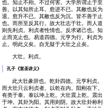
也。知止不殆。不过何害。大学所谓止于至
善。以其知所止耳。愈进不已。其敝也反为
退。愈升不已。其敝也反为沉。皆不善于止
也。而所至反其行。故大壮志于壮。而人道
则先利贞。利贞者性情也。反求诸己也。知
止而克止也。易道四德。元亨为行。利贞为
止。明此义矣。自无疑于大壮之止矣。
大壮。利贞。
孔子《宣圣讲义》
此大壮彖辞也。乾卦四德。元亨利贞。
而大壮只云利贞者。以乾在内。阳刚在下。
有类于泰。泰以坤上乾。大壮震上乾。震出
于坤。其卦为阳。其用则阴。故大壮卦称利