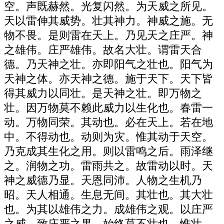
空。声既赫然。光复闪然。为天威之所见。
天以雷伸其威势。壮其神力。神威之施。无
物不畏。是则雷在天上。乃见天之庄严。神
之雄伟。庄严雄伟。故名大壮。谓雷天合
德。乃天神之壮。亦即阳气之壮也。阳气为
天神之体。亦天神之德。施于天下。天下皆
得其威力以同壮。是天神之壮。即万物之
壮。因万物莫不赖此威力以生化也。春雷一
动。万物同荣。其动也。必在天上。若在地
中。不得动也。动则为灾。惟其动于天空。
乃克成其生化之用。则以雷鸣之后。雨泽继
之。润物之功。雷雨共之。故雷动以时。天
神之威德乃显。天恩同沛。人物之生机乃
昭。天人相通。生息无间。其壮也。其大壮
也。为其以雄伟之力。成雄伟之观。以庄严
之威。致庄严之果。始终莫不壮也。惟壮