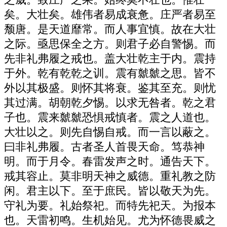
矣。大壮矣。雄伟者易成衰惫。庄严者易至
颓唐。是天道靡常。而人事宜慎。故在大壮
之际。亟思保全之方。则君子必自警惕。而
先非礼弗履之戒也。盖大壮乾主于内。震持
于外。乾有乾乾之训。震有虩虩之思。皆不
外以其极盛。则怀其将衰。鉴其至充。则忧
其过满。胡朝乾夕惕。以求无咎者。乾之君
子也。震来虩虩恐惧戒慎者。震之人道也。
大壮以之。则先自惕自戒。而一言以蔽之。
曰非礼弗履。古者圣人首畏天命。笃恭神
明。而于月令。春雷发声之时。通告天下。
戒其容止。莫非明天神之威德。重礼教之防
闲。君主以下。至于庶民。皆以敬天为先。
守礼为要。礼始祭祀。而特先祀天。为报本
也。天雷初鸣。生机始见。尤为怀德畏威之