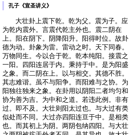
孔子《宣圣讲义》
大壮卦上震下乾。乾为父。震为子。应
为乾内震外。言震代乾主外也。震二阴在
上。阳在阴下。阴降阳升。阳得时位。故卦
德为动。卦象为雷。雷动之时。天下同春。
万物同生。今以合于乾。乾本纯阳。接震之
一阳。四阳连居于内。秉持于中。是为阳盛
之象。而二阴在上。以与相交。其德不胜。
其志难谐。虽不与阳争。而阳难与之协。为
阳独往独来之象。在卦用以阴阳二者均匀和
协为善为吉。为中和之道。若违此例。非有
过。即不及。大壮则阳太过也。与大过有类
似处而不同。大过亦四阳连亘于中。是相类
也。而其初上为阴。两阴包纳四阳。与大壮
之两阴被摈于外者不同。是其异也。故大壮