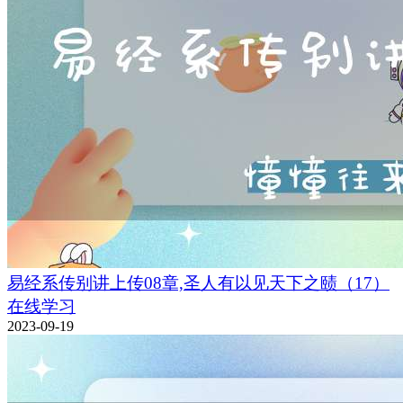
易经系传别讲上传08章,圣人有以见天下之赜（17）
在线学习
2023-09-19