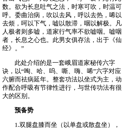
数。欲为长息吐气之法，时寒可吹，时温可
呼。委曲治病，吹以去风，呼以去热，唏以
去烦，呵以下气，嘘以散滞，咽以解极。凡
人极者则多嘘，道家行气率不欲嘘咽。嘘咽
者，长息之心也。此男女俱存法，出于《仙
经》。”
此处介绍的是一套峨眉道家秘传六字
诀，以“啕、哈、呜、嘶、嗨、唏”六字对应
六腑而祛病延年。整套功法以坐式为主，动
作配合呼吸有节律性进行，与世传功法有很
大的区别。
预备势
1.双腿盘膝而坐（以单盘或散盘坐），