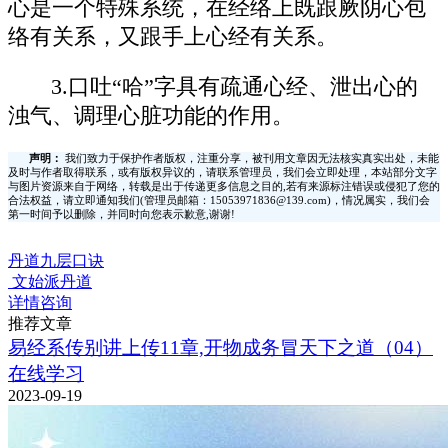
心是一个特殊系统，在经络上既跟厥阴心包
络有关系，又跟手上心经有关系。
3.口吐“哈”字具有疏通心经、泄出心的
浊气、调理心脏功能的作用。
声明：
我们致力于保护作者版权，注重分享，被刊用文章因无法核实真实出处，未能
及时与作者取得联系，或有版权异议的，请联系管理员，我们会立即处理，本站部分文字
与图片资源来自于网络，转载是出于传递更多信息之目的,若有来源标注错误或侵犯了您的
合法权益，请立即通知我们(管理员邮箱：15053971836@139.com)，情况属实，我们会
第一时间予以删除，并同时向您表示歉意,谢谢!
丹道九层口诀
文始派丹道
详情咨询
推荐文章
易经系传别讲上传11章,开物成务冒天下之道（04）
在线学习
2023-09-19