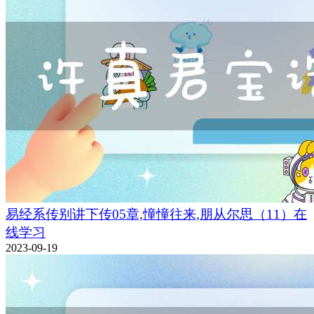
易经系传别讲下传05章,憧憧往来,朋从尔思（11）在
线学习
2023-09-19