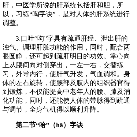
肝，中医学所说的肝系统包括肝和胆，所
以，习练“啕字诀”，是对人体的肝系统进行
调整。
3.口吐“呴”字具有疏通肝经、泄出肝的
浊气、调理肝脏功能的作用，同时，配合两
眼圆睁，还可起到疏肝明目的功效。掌心向
上从腰间向对侧穿出，一左一右，交替练
习，外导内行，使肝气升发，气血调和。身
体的左右旋转，使腰部及腹内的组织器官得
到锻炼，不仅能提高中老年人的腰、膝及消
化功能，同时，还能使人体的带脉得到疏通
与调节，全身气机得以顺利升降。
第二节“哈”（hā）字诀