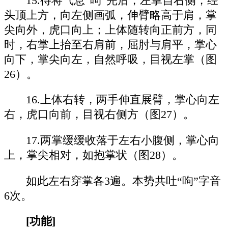
15.待将气息“呴”完后，左掌自右侧，经
头顶上方，向左侧画弧，伸臂略高于肩，掌
尖向外，虎口向上；上体随转向正前方，同
时，右掌上抬至右肩前，屈肘与肩平，掌心
向下，掌尖向左，自然呼吸，目视左掌（图
26）。
16.上体右转，两手伸直展臂，掌心向左
右，虎口向前，目视右侧方（图27）。
17.两掌缓缓收落于左右小腹侧，掌心向
上，掌尖相对，如抱掌状（图28）。
如此左右穿掌各3遍。本势共吐“呴”字音
6次。
[功能]