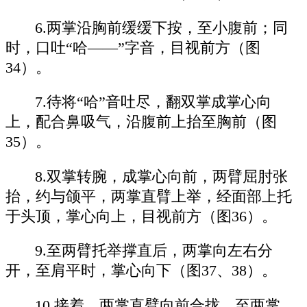
6.两掌沿胸前缓缓下按，至小腹前；同
时，口吐“哈——”字音，目视前方（图
34）。
7.待将“哈”音吐尽，翻双掌成掌心向
上，配合鼻吸气，沿腹前上抬至胸前（图
35）。
8.双掌转腕，成掌心向前，两臂屈肘张
抬，约与颌平，两掌直臂上举，经面部上托
于头顶，掌心向上，目视前方（图36）。
9.至两臂托举撑直后，两掌向左右分
开，至肩平时，掌心向下（图37、38）。
10.接着，两掌直臂向前合拢，至两掌、