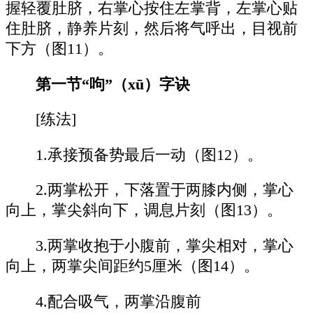
握轻覆肚脐，右掌心按住左掌背，左掌心贴
住肚脐，静养片刻，然后将气呼出，目视前
下方（图11）。
第一节“呴”（xū）字诀
[练法]
1.承接预备势最后一动（图12）。
2.两掌松开，下落置于两膝内侧，掌心
向上，掌尖斜向下，调息片刻（图13）。
3.两掌收抱于小腹前，掌尖相对，掌心
向上，两掌尖间距约5厘米（图14）。
4.配合吸气，两掌沿腹前