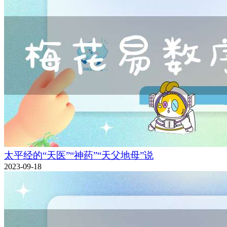
太平经的“天医”“神药”“天父地母”说
2023-09-18