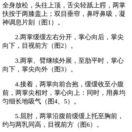
全身放松，头往上顶，舌尖轻舐上腭，两掌
扶按于两膝盖上；双目垂帘，鼻呼鼻吸，凝
神调息片刻（图1）。
2.两掌缓缓左右分开，掌心向后，掌尖
向下，目视前方（图2）。
3.两掌、臂继续外展，至肋平时，掌心
向下，掌尖向外（图3）。
4.接着，两掌向前合抱，缓缓收至小腹
前，两掌尖相对，掌心向上：同时，用鼻均
匀细长地吸气（图4、5）。
5.屈肘，两掌沿腹前缓缓上托至胸前，
约与两乳同高，目视前方（图6）。