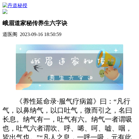
峨眉道家秘传养生六字诀
道医阁 2023-09-16 18:50:59
《养性延命录·服气疗病篇》曰：“凡行
气，以鼻纳气，以口吐气，微而引之，名曰
长息。纳气有一，吐气有六。纳气一者谓吸
也，吐气六者谓吹、呼、唏、呵、嘘、咽，
皆出气也。”“凡人之息，一呼一吸，元有此