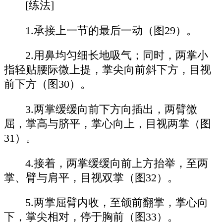
[练法]
1.承接上一节的最后一动（图29）。
2.用鼻均匀细长地吸气；同时，两掌小
指轻贴腰际微上提，掌尖向前斜下方，目视
前下方（图30）。
3.两掌缓缓向前下方向插出，两臂微
屈，掌高与脐平，掌心向上，目视两掌（图
31）。
4.接着，两掌缓缓向前上方抬举，至两
掌、臂与肩平，目视双掌（图32）。
5.两掌屈臂内收，至颌前翻掌，掌心向
下，掌尖相对，停于胸前（图33）。