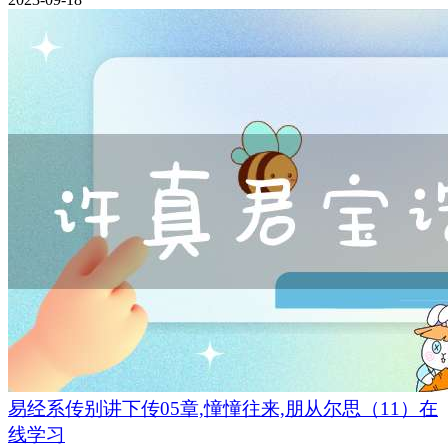
易经系传别讲下传05章,憧憧往来,朋从尔思（11）在
线学习