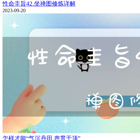
性命圭旨42.坐禅图修炼详解
2023-09-20
怎样才能“气沉丹田,声贯于顶”