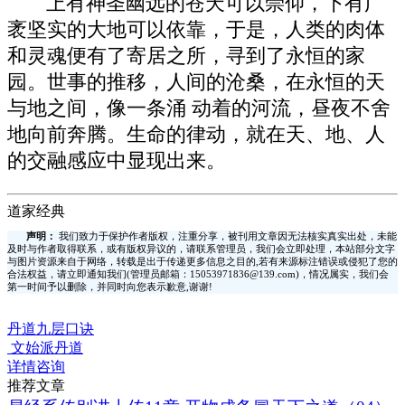
上有神圣幽远的苍天可以崇仰，下有广
袤坚实的大地可以依靠，于是，人类的肉体
和灵魂便有了寄居之所，寻到了永恒的家
园。世事的推移，人间的沧桑，在永恒的天
与地之间，像一条涌 动着的河流，昼夜不舍
地向前奔腾。生命的律动，就在天、地、人
的交融感应中显现出来。
道家经典
声明：
我们致力于保护作者版权，注重分享，被刊用文章因无法核实真实出处，未能
及时与作者取得联系，或有版权异议的，请联系管理员，我们会立即处理，本站部分文字
与图片资源来自于网络，转载是出于传递更多信息之目的,若有来源标注错误或侵犯了您的
合法权益，请立即通知我们(管理员邮箱：15053971836@139.com)，情况属实，我们会
第一时间予以删除，并同时向您表示歉意,谢谢!
丹道九层口诀
文始派丹道
详情咨询
推荐文章