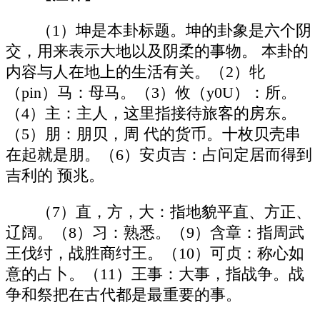
（1）坤是本卦标题。坤的卦象是六个阴
交，用来表示大地以及阴柔的事物。 本卦的
内容与人在地上的生活有关。（2）牝
（pin）马：母马。（3）攸（y0U）：所。
（4）主：主人，这里指接待旅客的房东。
（5）朋：朋贝，周 代的货币。十枚贝壳串
在起就是朋。（6）安贞吉：占问定居而得到
吉利的 预兆。
（7）直，方，大：指地貌平直、方正、
辽阔。（8）习：熟悉。（9）含章：指周武
王伐纣，战胜商纣王。（10）可贞：称心如
意的占卜。（11）王事：大事，指战争。战
争和祭把在古代都是最重要的事。