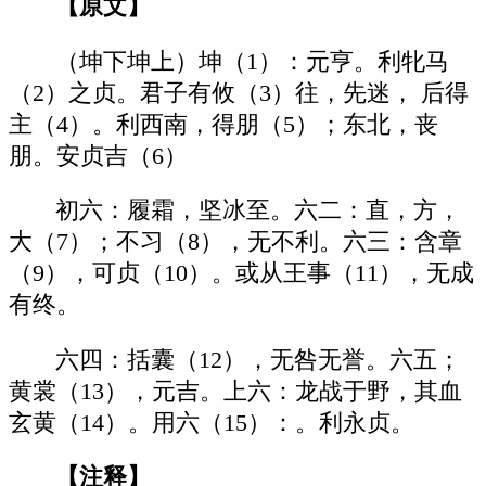
【原文】
（坤下坤上）坤（1）：元亨。利牝马
（2）之贞。君子有攸（3）往，先迷， 后得
主（4）。利西南，得朋（5）；东北，丧
朋。安贞吉（6）
初六：履霜，坚冰至。六二：直，方，
大（7）；不习（8），无不利。六三：含章
（9），可贞（10）。或从王事（11），无成
有终。
六四：括囊（12），无咎无誉。六五；
黄裳（13），元吉。上六：龙战于野，其血
玄黄（14）。用六（15）：。利永贞。
【注释】