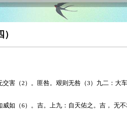
四）
无交害（2）。匪咎。艰则无咎（3）九二：大
如威如（6）。吉。上九：自天佑之。吉， 无不