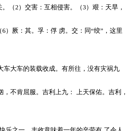
关。（2）交害：互相侵害。（3）艰：天旱，
（6）厥：其。孚：俘 虏。交：同“绞”，这里
大车大车的装载收成。有所往，没有灾祸九
汹，不肯屈服。吉利上九： 上天保佑。吉利，
快乐之一。丰收意味着一年的辛劳有 了令人