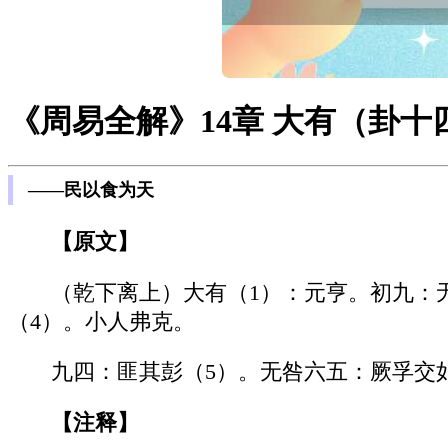
《周易全解》14章 大有（卦十
——民以食为天
【原文】
（乾下离上）大有（1）：元亨。初九：
（4）。小人弗克。
九四：匪其彭（5）。无咎六五：厥孚交
【注释】