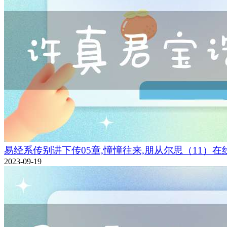
易经系传别讲下传05章,憧憧往来,朋从尔思（11）在
2023-09-19