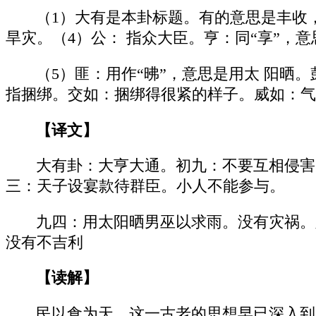
（1）大有是本卦标题。有的意思是丰收
旱灾。（4）公： 指众大臣。亨：同“享”，
（5）匪：用作“昲”，意思是用太 阳晒。
指捆绑。交如：捆绑得很紧的样子。威如：气
【译文】
大有卦：大亨大通。初九：不要互相侵害
三：天子设宴款待群臣。小人不能参与。
九四：用太阳晒男巫以求雨。没有灾祸。
没有不吉利
【读解】
民以食为天。这一古老的思想早已深入到