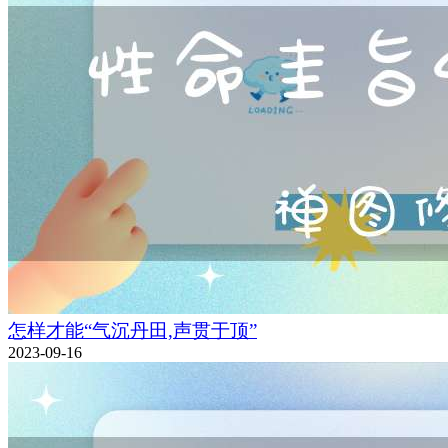
怎样才能“气沉丹田,声贯于顶”
2023-09-16