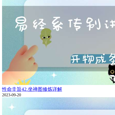
性命圭旨42.坐禅图修炼详解
2023-09-20