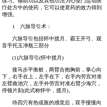
练习。辅助功以及其他功法为心圣门运动医
疗处方中的使药，它可以使君药的效力得到
增强。
1 六脉导引术：
六脉导引包括怀中揽月、霸王开弓、观
音手托玉净瓶三部分
(1)六脉导引(怀中揽月)
接马步平衡桩，两臂合抱胸前，掌心向
下，右手在上，左手在下，右手内劳宫对准
左臂曲池穴，左手外劳宫对准右臂少海穴，
停顿片刻(此式称怀中，揽月)。
待四穴有热或胀的感觉后，双手慢慢向