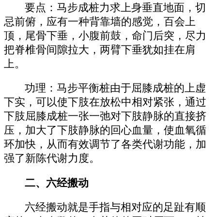
要点：马步成桩力求上身垂直地面，切
忌前俯，应有一种背靠墙的感觉，百会上
顶，尾骨下垂，小腹前鼓，命门后突，尽力
把脊椎骨间隙拉大，两臂下垂犹如挂在肩
上。
功理：马步平衡桩由于屈膝成桩的上虚
下实，可以使下肢在放松中相对紧张，通过
下肢屈膝成桩一张一弛对下肢静脉的直接挤
压，加大了下肢静脉的回心血量，使血氧循
环加快，从而有效调节了各类代谢功能，加
强了新陈代谢力度。
二、六经搬动
六经搬动就是手指与相对应的足趾有顺