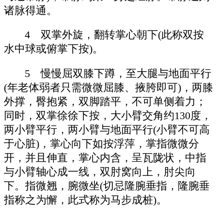
诸脉得通。
4 双掌外旋，翻转掌心朝下(此称双按
水中球或俯掌下按)。
5 慢慢屈双膝下蹲，至大腿与地面平行
(年老体弱者只需微微屈膝、掖胯即可)，两膝
外撑，臀抱紧，双脚踏平，不可单侧着力；
同时，双掌徐徐下按，大小臂交角约130度，
两小臂平行，两小臂与地面平行(小臂不可高
于心脏)，掌心向下如按浮萍，掌指微微分
开，并且伸直，掌心内含，呈瓦陇状，中指
与小臂轴心成一线，双肘窝向上，肘尖向
下。指微翘，腕微坐(切忌隆腕垂指，隆腕垂
指称之为懈，此式称为马步成桩)。