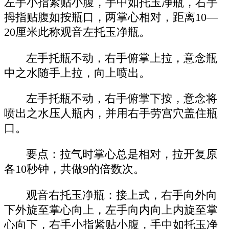
左手小指紧贴小腹，手中如托玉净瓶，右手
拇指贴腹如按瓶口，两掌心相对，距离10—
20厘米此称观音左托玉净瓶。
左手托瓶不动，右手俯掌上拉，意念瓶
中之水随手上拉，向上喷出。
左手托瓶不动，右手俯掌下按，意念将
喷出之水压人瓶内，并用右手劳宫穴盖住瓶
口。
要点：拉气时掌心总是相对，拉开复原
各10秒钟，共做9的倍数次。
观音右托玉净瓶：接上式，右手向外向
下外旋至掌心向上，左手向内向上内旋至掌
心向下，右手小指紧贴小腹，手中如托玉净