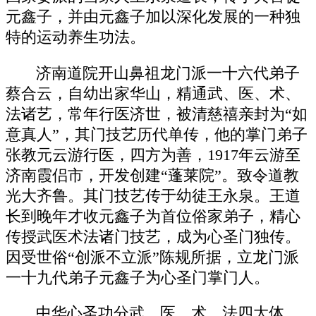
元鑫子，并由元鑫子加以深化发展的一种独
特的运动养生功法。
济南道院开山鼻祖龙门派一十六代弟子
蔡合云，自幼出家华山，精通武、医、术、
法诸艺，常年行医济世，被清慈禧亲封为“如
意真人”，其门技艺历代单传，他的掌门弟子
张教元云游行医，四方为善，1917年云游至
济南霞侣市，开发创建“蓬莱院”。致令道教
光大齐鲁。其门技艺传于幼徒王永泉。王道
长到晚年才收元鑫子为首位俗家弟子，精心
传授武医术法诸门技艺，成为心圣门独传。
因受世俗“创派不立派”陈规所据，立龙门派
一十九代弟子元鑫子为心圣门掌门人。
中华心圣功分武、医、术、法四大体