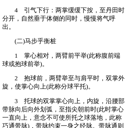
4 引气下行：两掌缓缓下按，至丹田时
分开，自然垂于体侧的同时，慢慢将气呼
出。
(二)马步乎衡桩
1 掌心相对，两臂前平举(此称腹前端
球或抱球前举)。
2 抱球前，两臂举至与肩平时，双掌外
旋，使掌心向上(此称分球平托)。
3 托球的双掌掌心向上，内旋，沿腰部
带脉向后向外划弧，至指尖朝前时(此时掌心
一直向上，意念不可使所托之球落地，此称
巧通带脉)，带脉约束一身之经脉。带脉通则