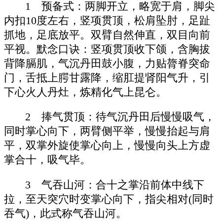
1 预备式：两脚开立，略宽于肩，脚尖
内扣10度左右，竖项贯顶，松肩坠肘，足趾
抓地，足底放平。双臂自然伸直，双目向前
平视。默念口诀：竖项贯顶收下颌，含胸拔
背降膈肌，气沉丹田鼓小腹，力贴膂脊突命
门，舌抵上腭甘露降，缩肛提肾阳气升，引
下心火人丹灶，炼精化气上昆仑。
2 捧气贯顶：待气沉丹田后慢慢吸气，
同时掌心向下，两臂侧平举，慢慢抬起与肩
平，双掌外旋使掌心向上，慢慢向头上方虚
掌合十，吸气毕。
3 气吞山河：合十之掌沿前体中线下
拉，至天突穴时变掌心向下，指尖相对(同时
吞气)，此式称气吞山河。