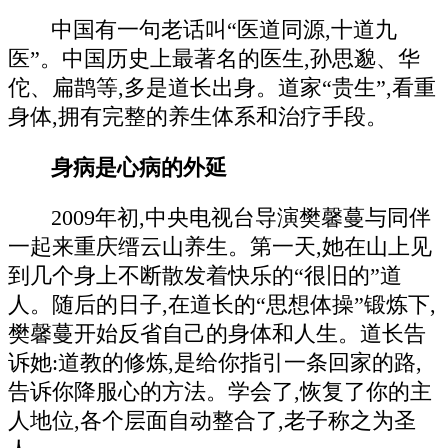
中国有一句老话叫“医道同源,十道九
医”。中国历史上最著名的医生,孙思邈、华
佗、扁鹊等,多是道长出身。道家“贵生”,看重
身体,拥有完整的养生体系和治疗手段。
身病是心病的外延
2009年初,中央电视台导演樊馨蔓与同伴
一起来重庆缙云山养生。第一天,她在山上见
到几个身上不断散发着快乐的“很旧的”道
人。随后的日子,在道长的“思想体操”锻炼下,
樊馨蔓开始反省自己的身体和人生。道长告
诉她:道教的修炼,是给你指引一条回家的路,
告诉你降服心的方法。学会了,恢复了你的主
人地位,各个层面自动整合了,老子称之为圣