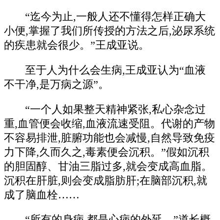
“迄今为止,一般人还不懂得怎样正确大
小便,掌握了我们所传授的方法之后,泌尿系统
的疾患就会很少。”王成亚说。
至于人为什么会生病,王成亚认为“血液
不干净,是万病之源”。
“一个人如果整天精神紧张,私心杂念过
重,血管便会收缩,血液流速受阻。代谢的产物
不容易排泄,脏腑功能也会减慢,自然导致免疫
力下降,久而久之,毒素便会沉积。”假如沉积
的胆固醇、甘油三脂过多,就会变成高血脂。
沉积在肝脏,则会变成脂肪肝;在脑部沉积,就
成了脑血栓……
“所有的身病,都是心病的外延。”道长概