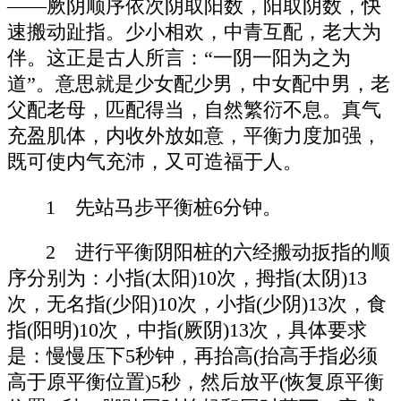
——厥阴顺序依次阴取阳数，阳取阴数，快
速搬动趾指。少小相欢，中青互配，老大为
伴。这正是古人所言：“一阴一阳为之为
道”。意思就是少女配少男，中女配中男，老
父配老母，匹配得当，自然繁衍不息。真气
充盈肌体，内收外放如意，平衡力度加强，
既可使内气充沛，又可造福于人。
1 先站马步平衡桩6分钟。
2 进行平衡阴阳桩的六经搬动扳指的顺
序分别为：小指(太阳)10次，拇指(太阴)13
次，无名指(少阳)10次，小指(少阴)13次，食
指(阳明)10次，中指(厥阴)13次，具体要求
是：慢慢压下5秒钟，再抬高(抬高手指必须
高于原平衡位置)5秒，然后放平(恢复原平衡