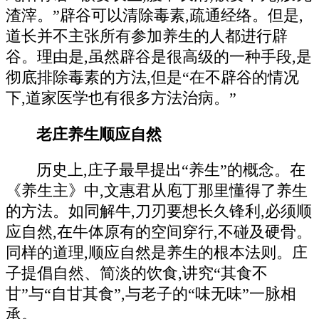
渣滓。”辟谷可以清除毒素,疏通经络。但是,
道长并不主张所有参加养生的人都进行辟
谷。理由是,虽然辟谷是很高级的一种手段,是
彻底排除毒素的方法,但是“在不辟谷的情况
下,道家医学也有很多方法治病。”
老庄养生顺应自然
历史上,庄子最早提出“养生”的概念。在
《养生主》中,文惠君从庖丁那里懂得了养生
的方法。如同解牛,刀刃要想长久锋利,必须顺
应自然,在牛体原有的空间穿行,不碰及硬骨。
同样的道理,顺应自然是养生的根本法则。庄
子提倡自然、简淡的饮食,讲究“其食不
甘”与“自甘其食”,与老子的“味无味”一脉相
承。