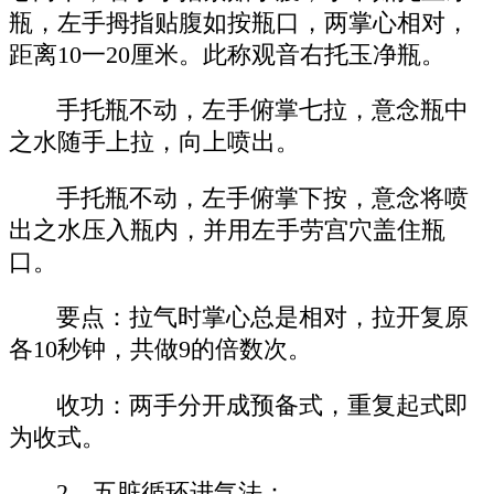
瓶，左手拇指贴腹如按瓶口，两掌心相对，
距离10一20厘米。此称观音右托玉净瓶。
手托瓶不动，左手俯掌七拉，意念瓶中
之水随手上拉，向上喷出。
手托瓶不动，左手俯掌下按，意念将喷
出之水压入瓶内，并用左手劳宫穴盖住瓶
口。
要点：拉气时掌心总是相对，拉开复原
各10秒钟，共做9的倍数次。
收功：两手分开成预备式，重复起式即
为收式。
2 五脏循环进气法：