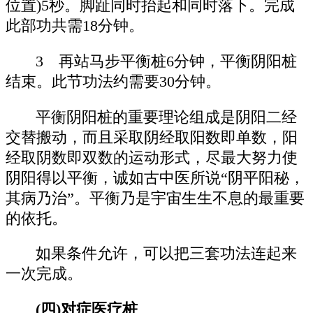
位置)5秒。脚趾同时抬起和同时落下。完成
此部功共需18分钟。
3 再站马步平衡桩6分钟，平衡阴阳桩
结束。此节功法约需要30分钟。
平衡阴阳桩的重要理论组成是阴阳二经
交替搬动，而且采取阴经取阳数即单数，阳
经取阴数即双数的运动形式，尽最大努力使
阴阳得以平衡，诚如古中医所说“阴平阳秘，
其病乃治”。平衡乃是宇宙生生不息的最重要
的依托。
如果条件允许，可以把三套功法连起来
一次完成。
(四)对症医疗桩