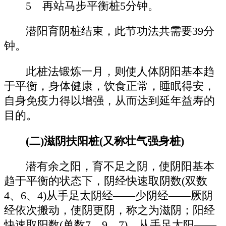
5 再站马步平衡桩5分钟。
潜阳育阴桩结束，此节功法共需要39分
钟。
此桩法锻炼一月，则使人体阴阳基本趋
于平衡，身体健康，饮食正常，睡眠得安，
自身免疫力得以增强，从而达到延年益寿的
目的。
(二)滋阴扶阳桩(又称壮气强身桩)
潜有余之阳，育不足之阴，使阴阳基本
趋于平衡的状态下，阴经快速取阴数(双数
4、6、4)从手足太阴经——少阴经——厥阴
经依次搬动，使阴更阴，称之为滋阴；阳经
快速取阳数(单数7、9、7)，从手足太阳——