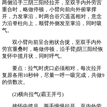
两侧沿手三阴三阳经拉开，至双手内外劳宫
重合时，略做停顿，小臂向前向外俯掌撑
开，力发掌沿，时两合谷穴遥遥相对，意念
力沿脊柱向上，顺臂外侧发至掌沿，同时吸
气。
双小臂向前呈合抱状合拢，至双手内外
劳宫重叠时，略做停顿，沿手臂j阴三阳经恢
复怀中揽月状，同时呼气。
要点：拉气时虎口必须相对，每次拉开
复原各用10秒钟，尽量一呼一吸完成，共做9
的倍数次。
(2)横向拉气(霸王开弓)
接怀中揽月，两手慢慢拉开，至内外劳