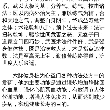
系。武以太极为基，分养气、练气、技击诸
法；医以内病外治为主，兼以练气为辅，合
和天地之气，调整自身阴阳，终成益寿延年
之体；术论乾坤八卦，预卜过去未来；法讲
扭转乾坤，驱除世间危害之恶。元鑫子曰：
道家玄门四巧妙，武医术法件件好，武是强
身健体技，医是治病救人艺，术是指点迷津
数，法是至高无上宝，勤修苦练终得道，济
世度人乐逍遥。
六脉健身桩为心圣门各种功法处方中的
君药，他的主要功能是通过锻炼增加静脉回
心血量，强化心肌泵血功能，有效调节人体
代谢功能，增强人体免疫力，从而达到减少
疾病，实现健康长寿的目的。