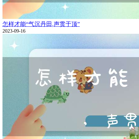
怎样才能“气沉丹田,声贯于顶”
2023-09-16