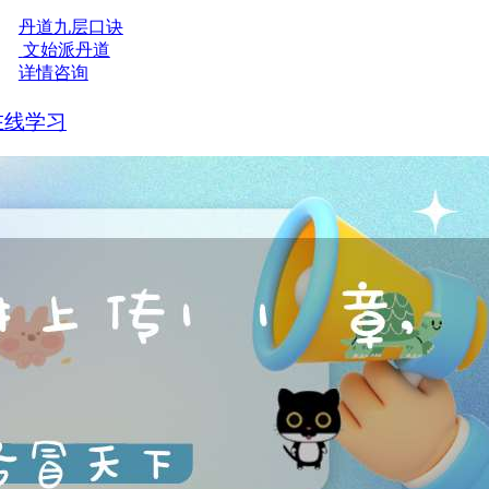
丹道九层口诀
文始派丹道
详情咨询
在线学习