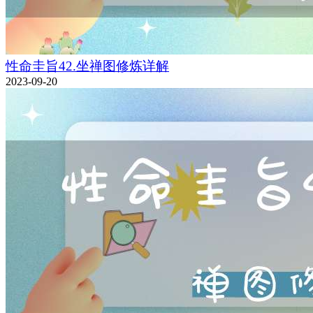
性命圭旨42.坐禅图修炼详解
2023-09-20