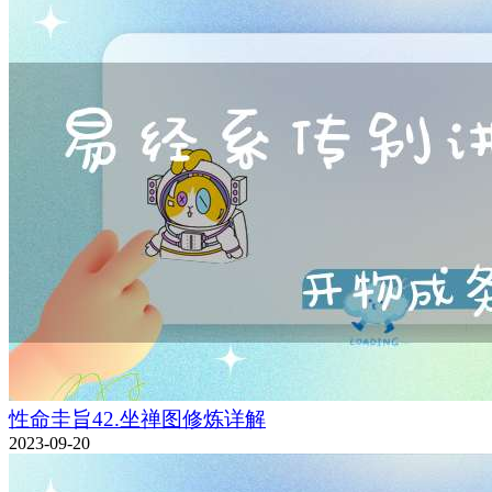
性命圭旨42.坐禅图修炼详解
2023-09-20