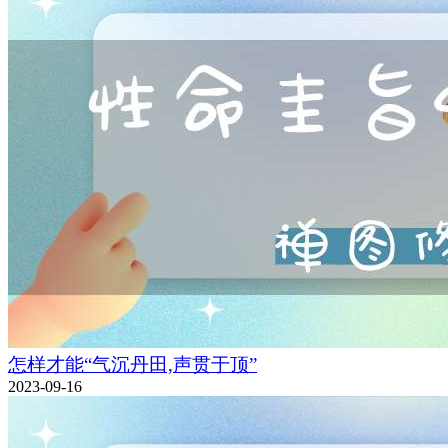
怎样才能“气沉丹田,声贯于顶”
2023-09-16