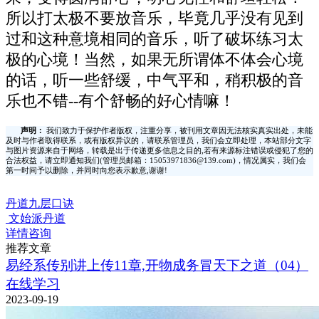
所以打太极不要放音乐，毕竟几乎没有见到
过和这种意境相同的音乐，听了破坏练习太
极的心境！当然，如果无所谓体不体会心境
的话，听一些舒缓，中气平和，稍积极的音
乐也不错--有个舒畅的好心情嘛！
声明：
我们致力于保护作者版权，注重分享，被刊用文章因无法核实真实出处，未能
及时与作者取得联系，或有版权异议的，请联系管理员，我们会立即处理，本站部分文字
与图片资源来自于网络，转载是出于传递更多信息之目的,若有来源标注错误或侵犯了您的
合法权益，请立即通知我们(管理员邮箱：15053971836@139.com)，情况属实，我们会
第一时间予以删除，并同时向您表示歉意,谢谢!
丹道九层口诀
文始派丹道
详情咨询
推荐文章
易经系传别讲上传11章,开物成务冒天下之道（04）
在线学习
2023-09-19