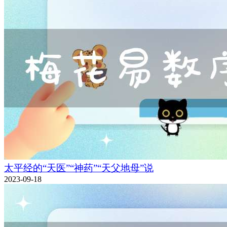
太平经的“天医”“神药”“天父地母”说
2023-09-18