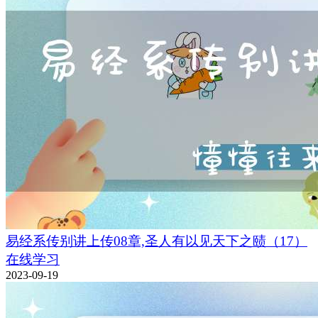
易经系传别讲上传08章,圣人有以见天下之赜（17）
在线学习
2023-09-19