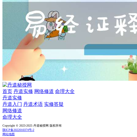
首页
丹道实修
网络修道
命理大全
丹道实修
丹道入门
丹道术语
实修答疑
网络修道
命理大全
Copyright © 2023-2025 丹道秘授网 版权所有
陕ICP备2022010374号-2
网站地图