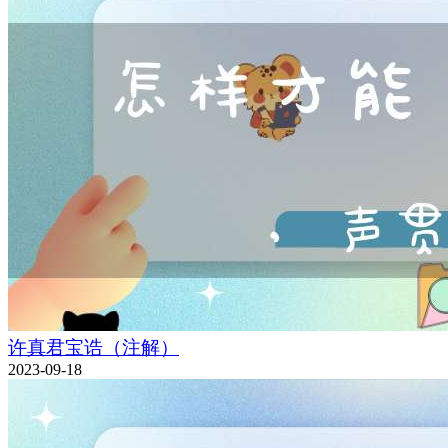
许真君宝诰（注解）
2023-09-18