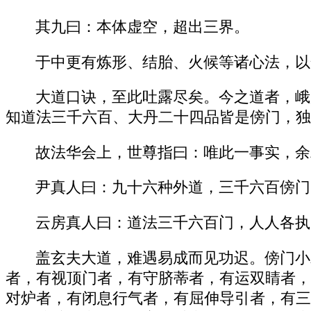
其九曰：本体虚空，超出三界。
于中更有炼形、结胎、火候等诸心法，以
大道口诀，至此吐露尽矣。今之道者，峨
知道法三千六百、大丹二十四品皆是傍门，独
故法华会上，世尊指曰：唯此一事实，余
尹真人曰：九十六种外道，三千六百傍门
云房真人曰：道法三千六百门，人人各执
盖玄夫大道，难遇易成而见功迟。傍门小
者，有视顶门者，有守脐蒂者，有运双睛者，
对炉者，有闭息行气者，有屈伸导引者，有三