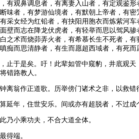
，有观鼻调息者，有离妻入山者，有定观鉴形
断味者，有梦游仙境者，有默朝上帝者，有密
有采女经为红铅者，有抉阳用胞衣而炼紫河车
面壁而志在降龙伏虎者，有轻举而思以驾风骖
白之术而烧茆弄火者，有希慕长生不死者，有
嗔痴而思清静者，有生而愿超西域者，有死而
，止于是矣。吁！此辈如管中窥豹，井底观天
将错路教人。
钟离翁作正道歌。历举傍门诸术之非，以救错
算延年，住世安乐。间或亦有超脱者，不过成
此乃小乘功夫，不合大道全体。
最得端。