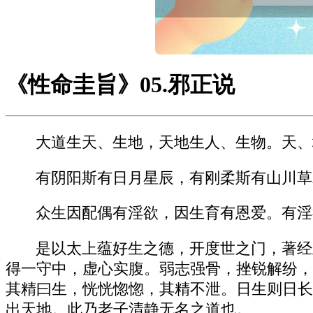
《性命圭旨》05.邪正说
大道生天、生地，天地生人、生物。天、
有阴阳斯有日月星辰，有刚柔斯有山川草
众生因配偶有淫欲，因生育有恩爱。有淫
是以太上蕴好生之德，开度世之门，著经
得一守中，虚心实腹。弱志强骨，挫锐解纷，
其精曰生，恍恍惚惚，其精不泄。日生则日长
出天地。此乃老子清静无名之道也。