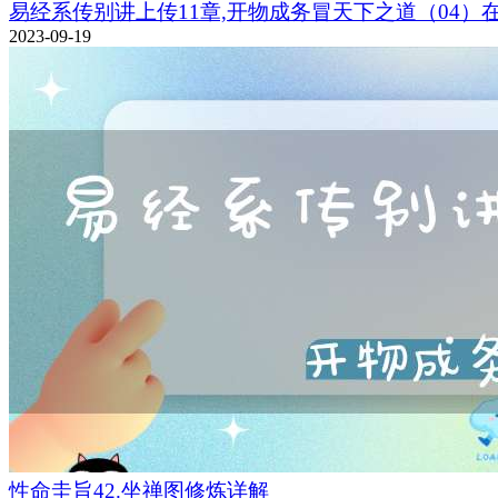
易经系传别讲上传11章,开物成务冒天下之道（04）
2023-09-19
性命圭旨42.坐禅图修炼详解