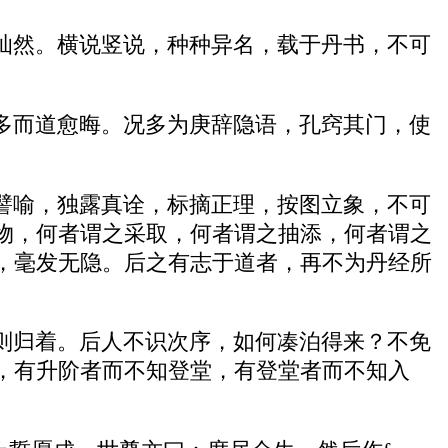
灿然。横说竖说，种种异名，载于丹书，不可
多而道愈晦。况多为庚辞隐语，孔窍其门，使
譬喻，独露真诠，标摘正理，按图立象，不可
物，何者谓之采取，何者谓之抽添，何者谓之
，毫发无隐。后之有志于道者，再不为丹经所
则归着。后人不识次序，如何凑泊得来？不免
，有升阶者而不知登堂，有登堂者而不知入