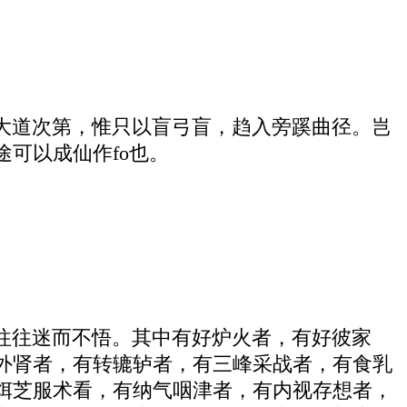
大道次第，惟只以盲弓盲，趋入旁蹊曲径。岂
可以成仙作fo也。
往往迷而不悟。其中有好炉火者，有好彼家
外肾者，有转辘轳者，有三峰采战者，有食乳
饵芝服术看，有纳气咽津者，有内视存想者，