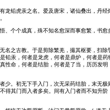
有龙铅虎汞之名。爱及唐宋，诸仙叠出，丹经
。
悟、个个成真，殊不知名愈深而事愈繁，书愈
无名之古教。于是剪除繁羌，撮其枢要，扫除
是铅汞，何者是龙虎，何者是鼎炉，何者是药
真性命，何者是结胎，何者是了当，历历发明
者少。初无下手入门，次无采药结胎，末无极
不得其门而入者多矣。间有入门者而不知升阶