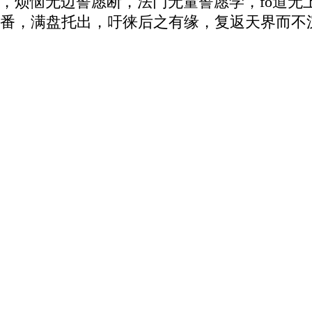
，烦恼无边誓愿断，法门无量誓愿学，fo道无
番，满盘托出，吁徕后之有缘，复返天界而不