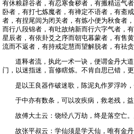
有休粮辟谷者，有忍寒食秽者，有搬精运气者
卧者，有打七炼魔者，有禅定不语者，有斋戒
者，有捏尾闾为闭关者，有炼小便为秋食者，
而行八段锦者，有吐故纳新而行六字气者，有
星辰者，有依卦爻之序而朝屯暮蒙者，有售黄
流而不返者，有持戒定慧而望解脱者，有祛贪
道释者流，执此一术一诀，便谓金丹大道
门，以迷指迷，盲修瞎炼。不肯自思已错，更
是以王良器作破迷歌，陈泥丸作罗浮吟，
于中亦有数条，可以攻疾病，救老残，益
故傅大土云：饶经八万劫，终是落空亡。
故张平叔云：学仙须是学天仙，唯有金丹