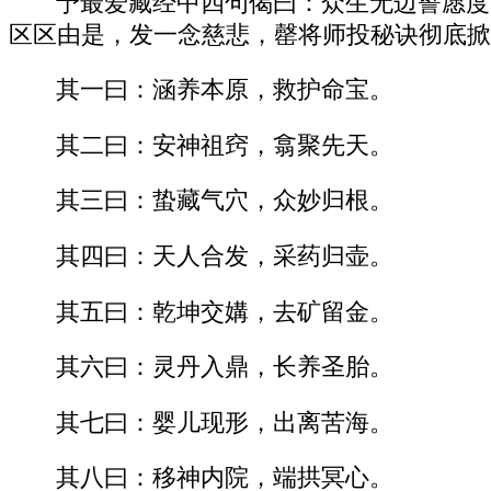
予最爱藏经中四句偈曰：众生无边誓愿度
区区由是，发一念慈悲，罄将师投秘诀彻底掀
其一曰：涵养本原，救护命宝。
其二曰：安神祖窍，翕聚先天。
其三曰：蛰藏气穴，众妙归根。
其四曰：天人合发，采药归壶。
其五曰：乾坤交媾，去矿留金。
其六曰：灵丹入鼎，长养圣胎。
其七曰：婴儿现形，出离苦海。
其八曰：移神内院，端拱冥心。