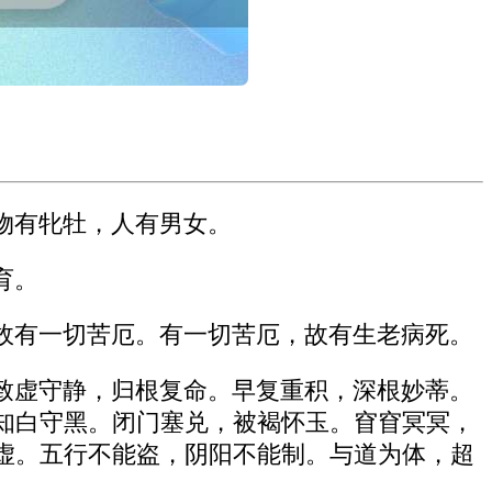
物有牝牡，人有男女。
育。
故有一切苦厄。有一切苦厄，故有生老病死。
致虚守静，归根复命。早复重积，深根妙蒂。
知白守黑。闭门塞兑，被褐怀玉。窅窅冥冥，
虚。五行不能盗，阴阳不能制。与道为体，超