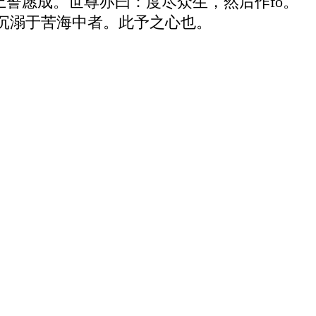
上誓愿成。世尊亦曰：度尽众生，然后作fo。
沉溺于苦海中者。此予之心也。