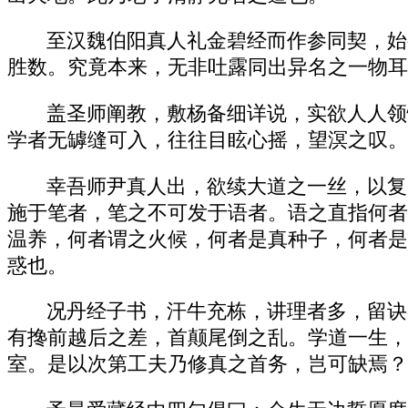
至汉魏伯阳真人礼金碧经而作参同契，始
胜数。究竟本来，无非吐露同出异名之一物耳
盖圣师阐教，敷杨备细详说，实欲人人领
学者无罅缝可入，往往目眩心摇，望溟之叹。
幸吾师尹真人出，欲续大道之一丝，以复
施于笔者，笔之不可发于语者。语之直指何者
温养，何者谓之火候，何者是真种子，何者是
惑也。
况丹经子书，汗牛充栋，讲理者多，留诀
有搀前越后之差，首颠尾倒之乱。学道一生，
室。是以次第工夫乃修真之首务，岂可缺焉？