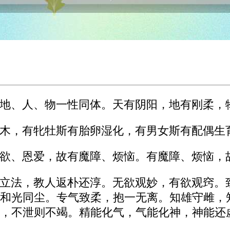
地、人、物一性同体。天有阴阳，地有刚柔，
木，有牝牡斯有胎卵湿化，有男女斯有配偶生
欲、恩爱，故有魔障、烦恼。有魔障、烦恼，
立法，教人返朴还淳。无欲观妙，有欲观窍。
和光同尘。专气致柔，抱一无离。知雄守雌，
，不泄则不竭。精能化气，气能化神，神能还