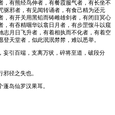
者，有熊经鸟伸者，有餐霞服气者，有长坐不
咒驱邪者，有见闻转诵者，有食己精为还元
者，有开关用黑铅而铸雌雄剑者，有闭目冥心
者，有吞精咽华以翕日月者，有步罡愎斗以窥
驰志月日飞升者，有着相执而不化者，有着空
愿登天堂者，似此泯泯棼棼，难以悉举。
，妄引百端，支离万状，碎将至道，破段分
行邪径之失也。
个蓬岛仙罗汉果耳。