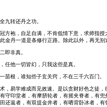
全九转还丹之功。
冠方袍，自足自满，不肯低情下意，求师指授
此金丹一道是条修行正路。除此以外，再无别途
二即非真。
，任他一切皆幻，只我这些是真。
一苗根，谁知些子玄关窍，不在三千六百门。
术，易学难成而见效速。是以贪财好色之徒，
有守印堂者，有摩脐轮者，有摇夹脊者，有兜
田还返者，有双提金井者，有哂背卧冰者，有