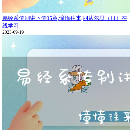
易经系传别讲下传05章,憧憧往来,朋从尔思（11）在
线学习
2023-09-19