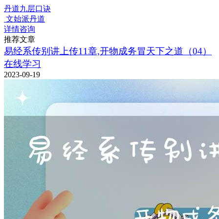
丹道九层口诀
文始派丹道
详情咨询
推荐文章
易经系传别讲上传11章,开物成务冒天下之道（04）
在线学习
2023-09-19