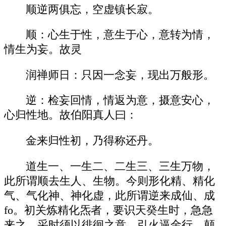
顺逆两俱忘，空虚镇长寂。
顺：心生于性，意生于心，意转为情，
情生为妄。故灵
润禅师日：只因一念妄，现出万般形。
逆：检妄回情，情返为意，摄意安心，
心归性地。故伯阳真人曰：
金来归性初，乃得称还丹。
道生一、一生二、二生三、三生万物，
此所谓顺去生人、生物。今则形化精、精化
气、气化神、神化虚，此所谓逆来成仙、成
fo。初关炼精化炁者，要识天癸生时，急急
来之。采时须以徘徊之意，引火逼金行，颠