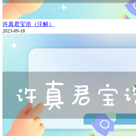
许真君宝诰（注解）
2023-09-18