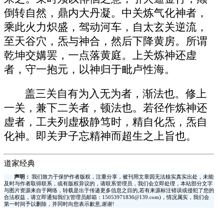
倒转自然，鼎内大丹凝。中关炼气化神者，
乘此火力炽盛，驾动河车，自太玄关逆流，
至天谷穴，炁与神合，然后下降黄房。所谓
乾坤交媾罢，一点落黄庭。上关炼神还虚
者，守一抱元，以神归于毗卢性海。
盖三关自有为入无为者，渐法也。修上
一关，兼下二关者，顿法也。若径作炼神还
虚者，工夫列虚极静笃时，精自化炁，炁自
化神。即关尹子忘精神而超生之上旨也。
道家经典
声明：
我们致力于保护作者版权，注重分享，被刊用文章因无法核实真实出处，未能
及时与作者取得联系，或有版权异议的，请联系管理员，我们会立即处理，本站部分文字
与图片资源来自于网络，转载是出于传递更多信息之目的,若有来源标注错误或侵犯了您的
合法权益，请立即通知我们(管理员邮箱：15053971836@139.com)，情况属实，我们会
第一时间予以删除，并同时向您表示歉意,谢谢!