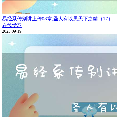
易经系传别讲上传08章,圣人有以见天下之赜（17）
在线学习
2023-09-19