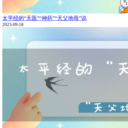
太平经的“天医”“神药”“天父地母”说
2023-09-18