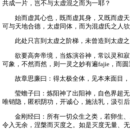
共成一片，岂不与太虚混之而为一耶？
始而虚其心也，既而虚其身，又既而虚天
可与天地合德，太虚同体，而为混虚氏之人欤
此处只言到太虚之阶梯，未曾造到太虚之
欲要高奔帝境，当炼演谷神，常以灵和寂
可象，不然而然，则一灵之妙有遍fajie，
故章思廉曰：得太极全体，见本来面目，
莹蟾子曰：炼阳神了出阳神，自色界超无
唯销隐，匿积阴功，开诚心，施法乳，汲引后
金刚经曰：所有一切众生之类，若卵生、
令入无余，涅槃而灭度之。如是灭度无量、无