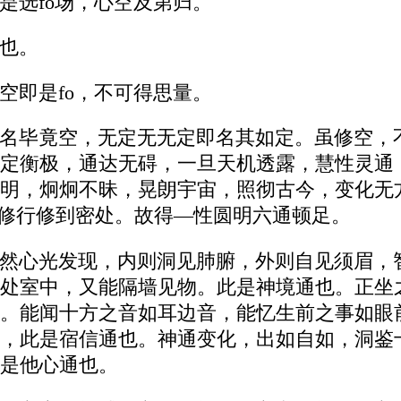
是选fo场，心空及第归。
也。
空即是fo，不可得思量。
名毕竟空，无定无无定即名其如定。虽修空，
定衡极，通达无碍，一旦天机透露，慧性灵通
明，炯炯不昧，晃朗宇宙，照彻古今，变化无
，修行修到密处。故得—性圆明六通顿足。
然心光发现，内则洞见肺腑，外则自见须眉，
处室中，又能隔墙见物。此是神境通也。正坐
。能闻十方之音如耳边音，能忆生前之事如眼
，此是宿信通也。神通变化，出如自如，洞鉴
是他心通也。