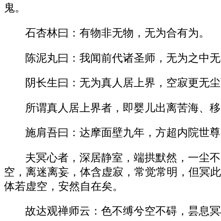
鬼。
石杏林曰：有物非无物，无为合有为。
陈泥丸曰：我闻前代诸圣师，无为之中无
阴长生曰：无为真人居上界，空寂更无尘
所谓真人居上界者，即婴儿出离苦海、移
施肩吾曰：达摩面壁九年，方超内院世尊
夫冥心者，深居静室，端拱默然，一尘不
空，离迷离妄，体含虚寂，常觉常明，但冥此
体若虚空，安然自在矣。
故达观禅师云：色不缚兮空不碍，昙息冥