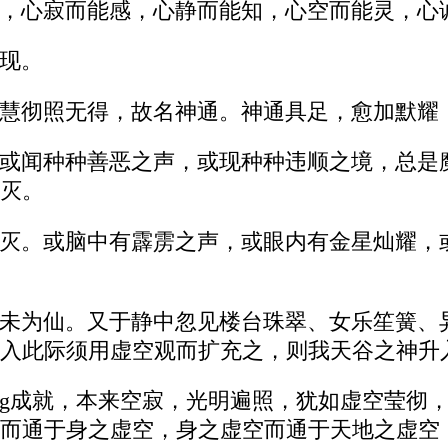
，心寂而能感，心静而能知，心空而能灵，心
现。
慧彻照无得，故名神通。神通具足，愈加默耀
或闻种种善恶之声，或现种种违顺之境，总是
灭。
灭。或脑中有霹雳之声，或眼内有金星灿耀，
未为仙。又于静中忽见楼台珠翠、女乐笙簧、
入此际须用虚空观而扩充之，则我天谷之神升
ing成就，本来空寂，光明遍照，犹如虚空莹
而通于身之虚空，身之虚空而通于天地之虚空