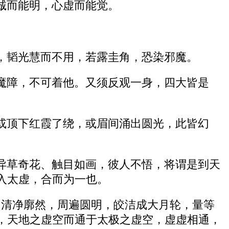
诚而能明，心虚而能觉。
，韬光慧而不用，若露圭角，恐染邪魔。
魔障，不可着他。又须反观一身，四大皆是
或顶下红霞了绕，或眉间涌出圆光，此皆幻
异草奇花、触目如画，彼人不悟，将谓是到天
入太虚，合而为一也。
彻，清净廓然，周遍圆明，皎洁成大月轮，量等
，天地之虚空而通于太极之虚空，虚虚相通，