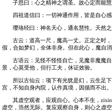
子思曰：心之精神之谓圣。故心定而能慧
四祖道信曰：一切神通作用，皆是自心感
璎珞经曰：神名天心，通名慧性。天然之
古云：道高一尺，魔高一丈。正定之时，
假，合如梦幻，全体非身。但在此心，魔自消
古语云：见怪不怪怪自亡，见魔非魔魔自
景，心莫受他，但行工夫，休证效验。
所以古仙云：项下有光犹是幻，云生足下
宫，不知自身内院，认作真境，因循而不出。
其虚空观者，应观自心。心本不生，zix
虚空，浩然无际。复应观察自身，则心之虚空