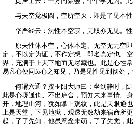
庞居士云：十方同聚会，个个学无为。此
与夫空觉极圆，空所空灭，即是了见本性
华严经云：法性本空寂，无取亦无见。性
原夫性体本空，心体本定。无空无无空即
定，不以定为证，不作定想，即名真定也。空
界，充满于上天下地而无尽藏也。此是心性常
易凡心便同fo心之知见，乃是见性见到彻处
何谓六通？按玉阳大师曰：坐到静时，陡
此是心境通也。不出庐舍，预知未来事情。身
开，地理山河，犹如掌上观纹，此是天眼通也
上是天堂，下见地狱，观透无数劫来宿命所更
起，了了先知，他虽意念未萌，了了先觉，此