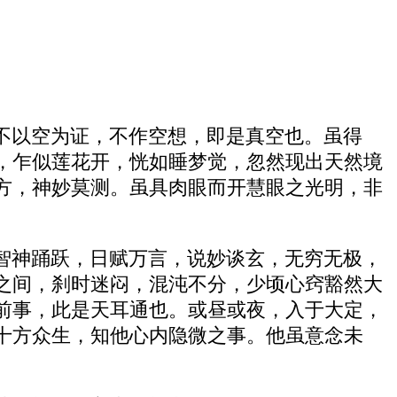
不以空为证，不作空想，即是真空也。虽得
，乍似莲花开，恍如睡梦觉，忽然现出天然境
方，神妙莫测。虽具肉眼而开慧眼之光明，非
智神踊跃，日赋万言，说妙谈玄，无穷无极，
之间，刹时迷闷，混沌不分，少顷心窍豁然大
前事，此是天耳通也。或昼或夜，入于大定，
十方众生，知他心内隐微之事。他虽意念未