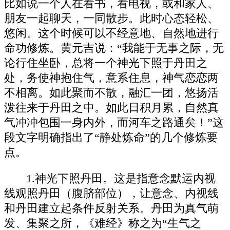
比如说一个人在看书，看电视，或和家人、
朋友一起聊天，一同散步。此时心态轻松、
悠闲。这个时候可以不经意地、自然地进行
命功修炼。黄元吉说：“我能于无事之际，无
论行住坐卧，总将一个神光下照于丹田之
处，务使神抱住气，意系住息，神气恋恋两
不相离。如此聚而不散，融汇一团，悠扬活
泼往来于丹田之中。如此日积月累，自然真
气冲冲包围一身内外，而河车之路通矣！”这
段文字明确指出了“静处炼命”的几个修炼要
点。
1.神光下照丹田。这是指意念默运内视
线观照丹田（腹脐部位），让意念、内视线
和丹田建立起条件反射关系。丹田为真气萌
发、集聚之所，《难经》称之为“生气之