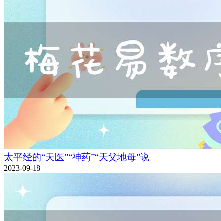
太平经的“天医”“神药”“天父地母”说
2023-09-18