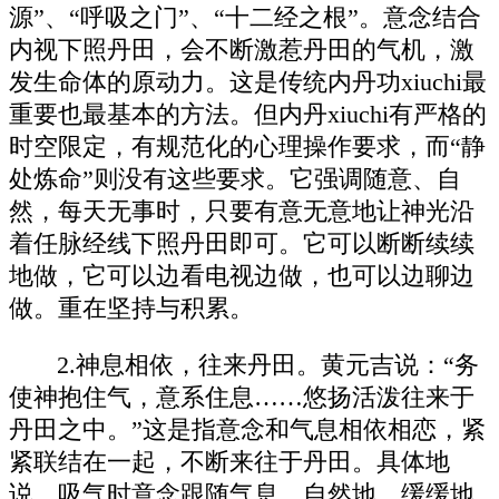
源”、“呼吸之门”、“十二经之根”。意念结合
内视下照丹田，会不断激惹丹田的气机，激
发生命体的原动力。这是传统内丹功xiuchi最
重要也最基本的方法。但内丹xiuchi有严格的
时空限定，有规范化的心理操作要求，而“静
处炼命”则没有这些要求。它强调随意、自
然，每天无事时，只要有意无意地让神光沿
着任脉经线下照丹田即可。它可以断断续续
地做，它可以边看电视边做，也可以边聊边
做。重在坚持与积累。
2.神息相依，往来丹田。黄元吉说：“务
使神抱住气，意系住息……悠扬活泼往来于
丹田之中。”这是指意念和气息相依相恋，紧
紧联结在一起，不断来往于丹田。具体地
说，吸气时意念跟随气息，自然地、缓缓地