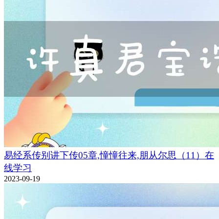
易经系传别讲下传05章,憧憧往来,朋从尔思（11）在
线学习
2023-09-19