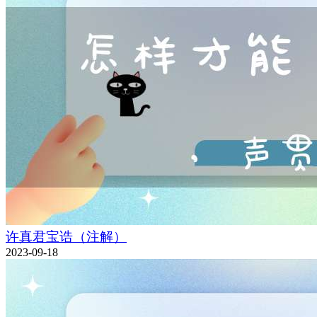
许真君宝诰（注解）
2023-09-18