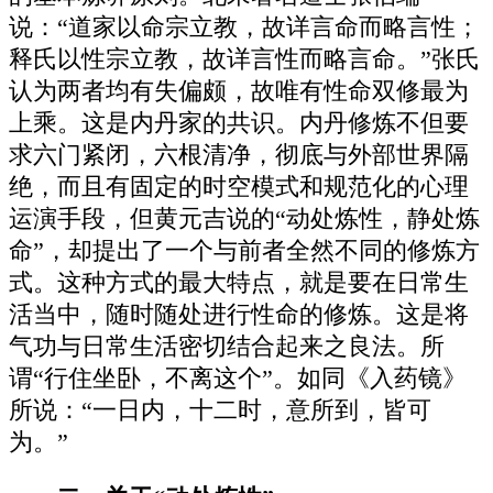
说：“道家以命宗立教，故详言命而略言性；
释氏以性宗立教，故详言性而略言命。”张氏
认为两者均有失偏颇，故唯有性命双修最为
上乘。这是内丹家的共识。内丹修炼不但要
求六门紧闭，六根清净，彻底与外部世界隔
绝，而且有固定的时空模式和规范化的心理
运演手段，但黄元吉说的“动处炼性，静处炼
命”，却提出了一个与前者全然不同的修炼方
式。这种方式的最大特点，就是要在日常生
活当中，随时随处进行性命的修炼。这是将
气功与日常生活密切结合起来之良法。所
谓“行住坐卧，不离这个”。如同《入药镜》
所说：“一日内，十二时，意所到，皆可
为。”