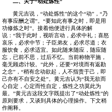
二、关于“动处炼性”
黄元吉说，“动处炼性”的这个“动”，“乃
有事应酬之谓”。“要知此有事之时，即是用
功修炼之时”。接着他便进行具体的解
说：“我于此时，视听言动，必求中礼；喜怒
哀乐，必求中节；子臣弟友，必求尽道；衣
服饮食，必求适宜。如此随来随应，随应随
忘，已前不思，过后不忆。当前称物平施，
毫无顾虑计较。”此外，还要“对境而有返勘
之念”，“稍有念动欲起，人不指责于己，即
己亦有不自安之处”。黄元吉认为“我无欲而
心自定，心定而性自定，炼性之功莫此为
最。”黄元吉这段文字既提出了“动处炼性”的
原则要求，又谈到具体的心理操作。下文稍
作阐释。