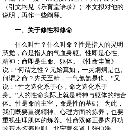
（引文均见《乐育堂语录》）本文拟对他的
说明，再作一些阐释。
一、关于修性和修命
什么叫性？什么叫命？性是指人的灵明
慧觉，命是指人的气血身躯。性即是心性、
精神；命即是生命、躯体。《性命圭旨》
说：“何谓之性？元始真如，一灵炯炯是也。
何谓之命？先天至精，一气氤氲是也。”又
说：“性之造化系于心，命之造化系于
身。”人的性命实际上就是精神与躯体的结合
体。性是命的主宰，命是性的基础。为此，
我们既要重视精神、心理方面的炼养，也要
重视生理肌体的炼养。性命双修正是内丹功
的基本炼养原则。北宋著名道士张伯端