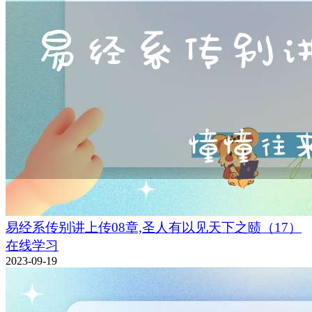
易经系传别讲上传08章,圣人有以见天下之赜（17）
在线学习
2023-09-19