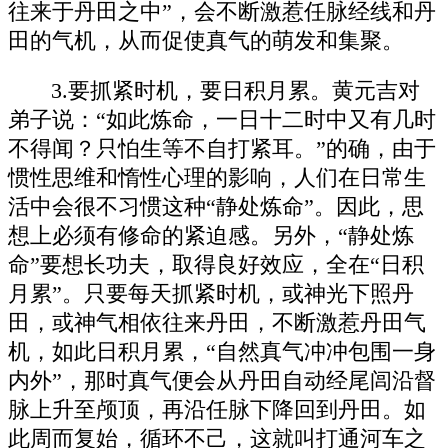
往来于丹田之中”，会不断激惹任脉经线和丹
田的气机，从而促使真气的萌发和集聚。
3.要抓紧时机，要日积月累。黄元吉对
弟子说：“如此炼命，一日十二时中又有几时
不得闻？只怕生等不自打紧耳。”的确，由于
惯性思维和惰性心理的影响，人们在日常生
活中会很不习惯这种“静处炼命”。因此，思
想上必须有修命的紧迫感。另外，“静处炼
命”要想长功夫，取得良好效应，全在“日积
月累”。只要每天抓紧时机，或神光下照丹
田，或神气相依往来丹田，不断激惹丹田气
机，如此日积月累，“自然真气冲冲包围一身
内外”，那时真气便会从丹田自动经尾闾沿督
脉上升至颅顶，再沿任脉下降回到丹田。如
此周而复始，循环不己，这就叫打通河车之