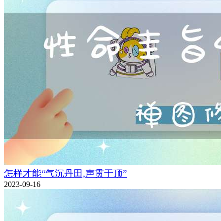
怎样才能“气沉丹田,声贯于顶”
2023-09-16