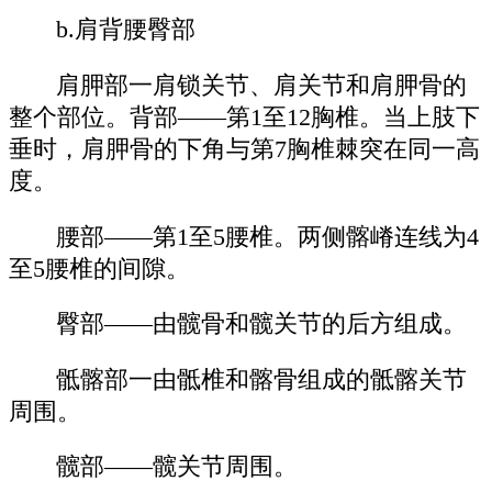
b.肩背腰臀部
肩胛部一肩锁关节、肩关节和肩胛骨的
整个部位。背部——第1至12胸椎。当上肢下
垂时，肩胛骨的下角与第7胸椎棘突在同一高
度。
腰部——第1至5腰椎。两侧髂嵴连线为4
至5腰椎的间隙。
臀部——由髋骨和髋关节的后方组成。
骶髂部一由骶椎和髂骨组成的骶髂关节
周围。
髋部——髋关节周围。