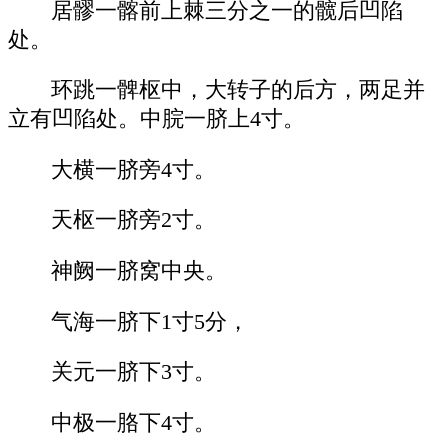
居髎一髂前上棘三分之一的髋后凹陷
处。
环跳一髀枢中，大转子的后方，两足并
立有凹陷处。中脘一脐上4寸。
大横一脐旁4寸。
天枢一脐旁2寸。
神阙一脐窝中央。
气海一脐下1寸5分，
关元一脐下3寸。
中极一胳下4寸。