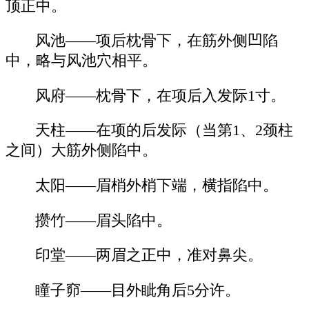
顶正中。
风池——项后枕骨下，在筋外侧凹陷
中，略与风池穴相平。
风府——枕骨下，在项后入发际1寸。
天柱——在项的后发际（当第1、2颈柱
之间）大筋外侧陷中。
太阳——眉梢外梢下端，横指陷中。
攒竹——眉头陷中。
印堂——两眉之正中，准对鼻尖。
瞳子窌——目外眦角后5分许。