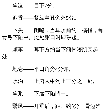
承泣——目下7分。
迎香——紧靠鼻孔旁外5分。
下关——闭嘴，当耳屏前约一横指，颧
骨弓下陷中。此处张口时即鼓起。
颊车——耳下方约当下颌骨咬肌突起
处。
地仑——平口角旁4分许。
水沟——上唇人中沟上三分之一处。
承浆——下唇下陷凹中。
翳风——耳垂后，距耳约5分，骨边陷