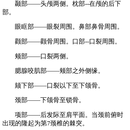
颞部——头颅两侧。枕部--在颅的后下
部。
眼眶部——眼裂周围。鼻部鼻骨周围。
颧部——颧骨周围。口部--口裂周围。
颊部——口裂两侧。
腮腺咬肌部——颊部之外侧缘。
颏下部——口裂以下至下颌骨。
颈部——下颌骨至锁骨。
项部——后发际至肩平面。当颈前俯时
出现的隆起为第7颈椎的棘突。