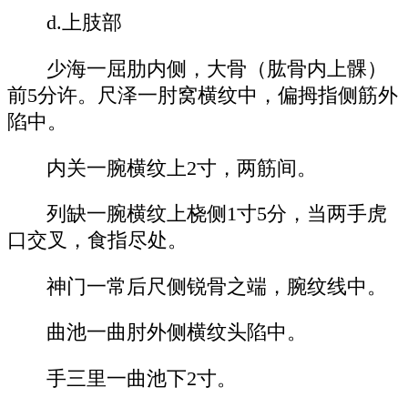
d.上肢部
少海一屈肋内侧，大骨（肱骨内上髁）
前5分许。尺泽一肘窝横纹中，偏拇指侧筋外
陷中。
内关一腕横纹上2寸，两筋间。
列缺一腕横纹上桡侧1寸5分，当两手虎
口交叉，食指尽处。
神门一常后尺侧锐骨之端，腕纹线中。
曲池一曲肘外侧横纹头陷中。
手三里一曲池下2寸。