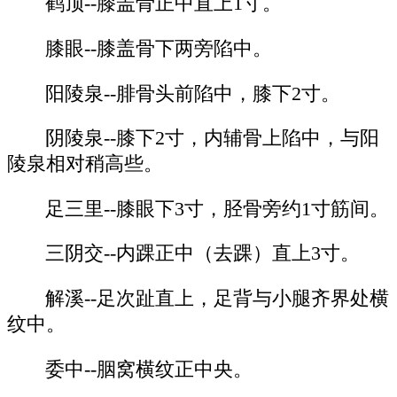
鹤顶--膝盖骨正中直上1寸。
膝眼--膝盖骨下两旁陷中。
阳陵泉--腓骨头前陷中，膝下2寸。
阴陵泉--膝下2寸，内辅骨上陷中，与阳
陵泉相对稍高些。
足三里--膝眼下3寸，胫骨旁约1寸筋间。
三阴交--内踝正中（去踝）直上3寸。
解溪--足次趾直上，足背与小腿齐界处横
纹中。
委中--胭窝横纹正中央。