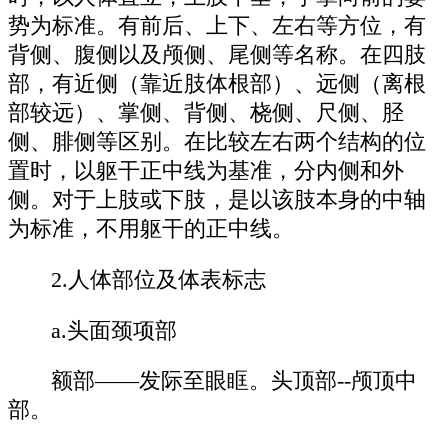
势为标准。有前后、上下、左右等方位，有
背侧、腹侧以及颅侧、尾侧等名称。在四肢
部，有近侧（靠近肢体根部）、远侧（离根
部较远）、掌侧、背侧、桡侧、尺侧、胫
侧、腓侧等区别。在比较左右两个结构的位
置时，以躯干正中线为基准，分内侧和外
侧。对于上肢或下肢，是以该肢本身的中轴
为标准，不用躯干的正中线。
2.人体部位及体表标志
a.头面颈项部
额部——发际至眼眶。头顶部--颅顶中
部。