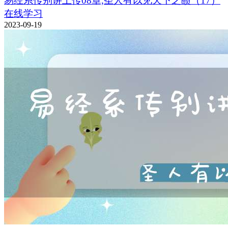
易经系传别讲上传08章,圣人有以见天下之赜（17）
在线学习
2023-09-19