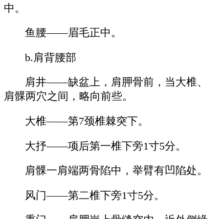
中。
鱼腰——眉毛正中。
b.肩背腰部
肩井——缺盆上，肩胛骨前，当大椎、
肩髁两穴之间，略向前些。
大椎——第7颈椎棘突下。
大抒——项后第一椎下旁1寸5分。
肩髁一肩端两骨陷中，举臂有凹陷处。
风门——第二椎下旁1寸5分。