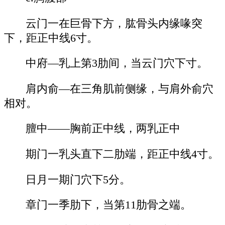
云门一在巨骨下方，肱骨头内缘喙突
下，距正中线6寸。
中府—乳上第3肋间，当云门穴下寸。
肩内俞—在三角肌前侧缘，与肩外俞穴
相对。
膻中——胸前正中线，两乳正中
期门一乳头直下二肋端，距正中线4寸。
日月一期门穴下5分。
章门一季肋下，当第11肋骨之端。