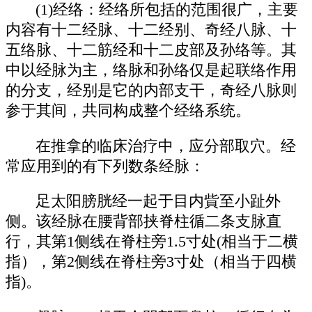
(1)经络：经络所包括的范围很广，主要
内容有十二经脉、十二经别、奇经八脉、十
五络脉、十二筋经和十二皮部及孙络等。其
中以经脉为主，络脉和孙络仅是起联络作用
的分支，经别是它的内部支干，奇经八脉则
参于其间，共同构成整个经络系统。
在推拿的临床治疗中，应分部取穴。经
常应用到的有下列数条经脉：
足太阳膀胱经一起于目内貲至小趾外
侧。该经脉在腰背部挟脊柱循二条支脉直
行，其第1侧线在脊柱旁1.5寸处(相当于二横
指），第2侧线在脊柱旁3寸处（相当于四横
指)。