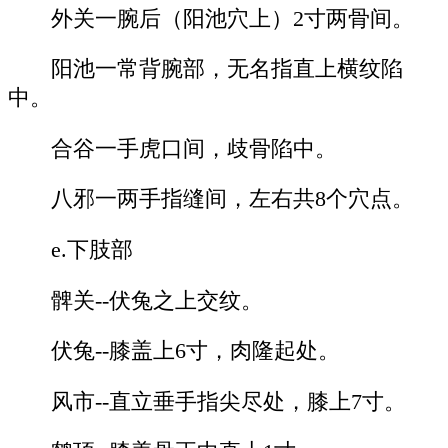
外关一腕后（阳池穴上）2寸两骨间。
阳池一常背腕部，无名指直上横纹陷
中。
合谷一手虎口间，歧骨陷中。
八邪一两手指缝间，左右共8个穴点。
e.下肢部
髀关--伏兔之上交纹。
伏兔--膝盖上6寸，肉隆起处。
风市--直立垂手指尖尽处，膝上7寸。