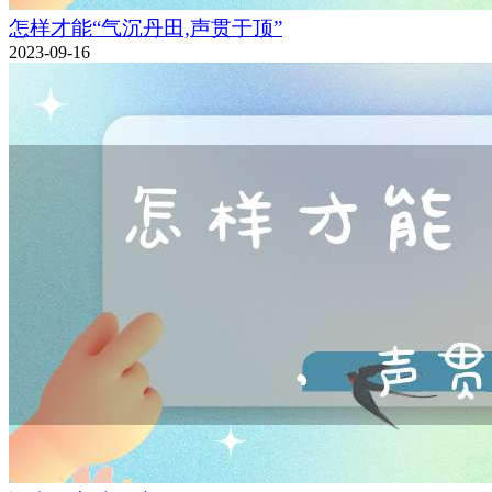
怎样才能“气沉丹田,声贯于顶”
2023-09-16