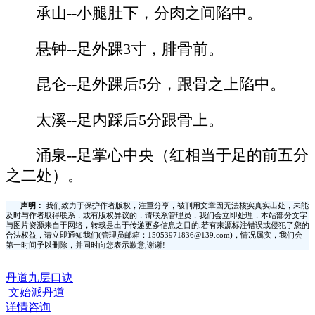
承山--小腿肚下，分肉之间陷中。
悬钟--足外踝3寸，腓骨前。
昆仑--足外踝后5分，跟骨之上陷中。
太溪--足内踩后5分跟骨上。
涌泉--足掌心中央（红相当于足的前五分
之二处）。
声明：
我们致力于保护作者版权，注重分享，被刊用文章因无法核实真实出处，未能
及时与作者取得联系，或有版权异议的，请联系管理员，我们会立即处理，本站部分文字
与图片资源来自于网络，转载是出于传递更多信息之目的,若有来源标注错误或侵犯了您的
合法权益，请立即通知我们(管理员邮箱：15053971836@139.com)，情况属实，我们会
第一时间予以删除，并同时向您表示歉意,谢谢!
丹道九层口诀
文始派丹道
详情咨询