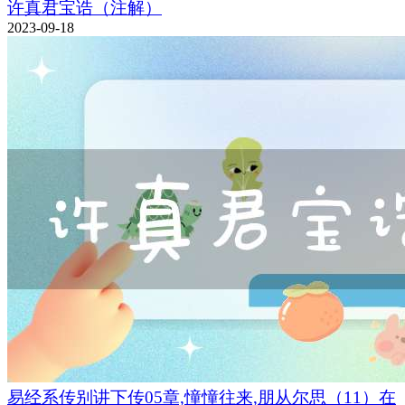
许真君宝诰（注解）
2023-09-18
易经系传别讲下传05章,憧憧往来,朋从尔思（11）在