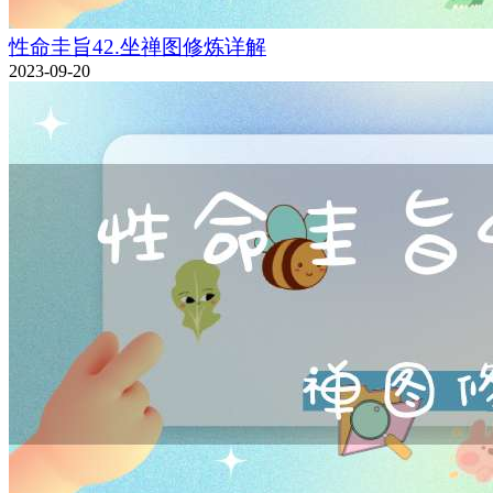
性命圭旨42.坐禅图修炼详解
2023-09-20