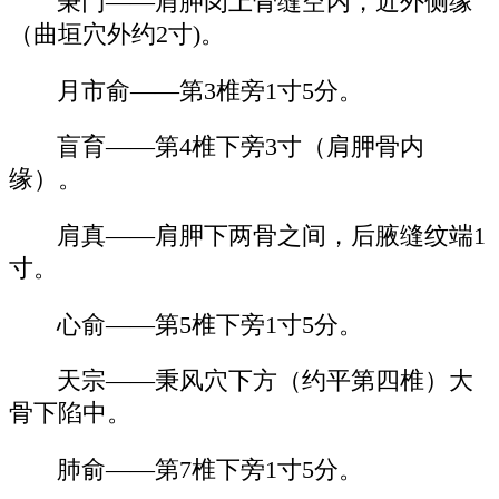
秉门——肩胛岗上骨缝空内，近外侧缘
（曲垣穴外约2寸)。
月市俞——第3椎旁1寸5分。
盲育——第4椎下旁3寸（肩胛骨内
缘）。
肩真——肩胛下两骨之间，后腋缝纹端1
寸。
心俞——第5椎下旁1寸5分。
天宗——秉风穴下方（约平第四椎）大
骨下陷中。
肺俞——第7椎下旁1寸5分。