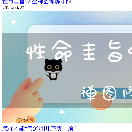
性命圭旨42.坐禅图修炼详解
2023-09-20
怎样才能“气沉丹田,声贯于顶”