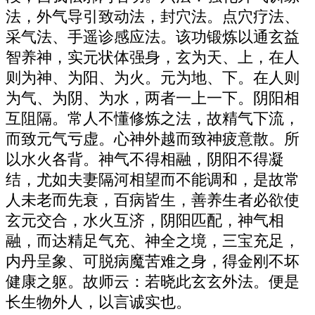
法，外气导引致动法，封穴法。点穴疗法、
采气法、手遥诊感应法。该功锻炼以通玄益
智养神，实元状体强身，玄为天、上，在人
则为神、为阳、为火。元为地、下。在人则
为气、为阴、为水，两者一上一下。阴阳相
互阻隔。常人不懂修炼之法，故精气下流，
而致元气亏虚。心神外越而致神疲意散。所
以水火各背。神气不得相融，阴阳不得凝
结，尤如夫妻隔河相望而不能调和，是故常
人未老而先衰，百病皆生，善养生者必欲使
玄元交合，水火互济，阴阳匹配，神气相
融，而达精足气充、神全之境，三宝充足，
内丹呈象、可脱病魔苦难之身，得金刚不坏
健康之躯。故师云：若晓此玄玄外法。便是
长生物外人，以言诚实也。