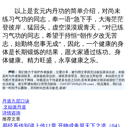
以上是玄元内丹功的简单介绍，对尚未
练习气功的同志，奉一语“急下手，大海茫茫
登彼岸，猛回头，虚空漠漠观青天，”对已练
习气功的同志，希望于持恒“朝作夕改无苦
志，始勤终怠事无成”，因此，一个健康的身
体是长期锻炼的结果，愿大家通过练功。身
体健康。精力旺盛，永享健康之乐。
声明：
我们致力于保护作者版权，注重分享，被刊用文章因无法核实真实出处，未能
及时与作者取得联系，或有版权异议的，请联系管理员，我们会立即处理，本站部分文字
与图片资源来自于网络，转载是出于传递更多信息之目的,若有来源标注错误或侵犯了您的
合法权益，请立即通知我们(管理员邮箱：15053971836@139.com)，情况属实，我们会
第一时间予以删除，并同时向您表示歉意,谢谢!
丹道九层口诀
文始派丹道
详情咨询
推荐文章
易经系传别讲上传11章,开物成务冒天下之道（04）