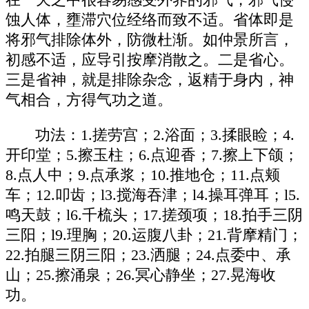
在一天之中很容易感受外界的邪气，邪气侵
蚀人体，壅滞穴位经络而致不适。省体即是
将邪气排除体外，防微杜渐。如仲景所言，
初感不适，应导引按摩消散之。二是省心。
三是省神，就是排除杂念，返精于身内，神
气相合，方得气功之道。
功法：1.搓劳宫；2.浴面；3.揉眼睑；4.
开印堂；5.擦玉柱；6.点迎香；7.擦上下颌；
8.点人中；9.点承浆；10.推地仓；11.点颊
车；12.叩齿；l3.搅海吞津；l4.操耳弹耳；l5.
鸣天鼓；l6.千梳头；17.搓颈项；18.拍手三阴
三阳；l9.理胸；20.运腹八卦；21.背摩精门；
22.拍腿三阴三阳；23.洒腿；24.点委中、承
山；25.擦涌泉；26.冥心静坐；27.晃海收
功。