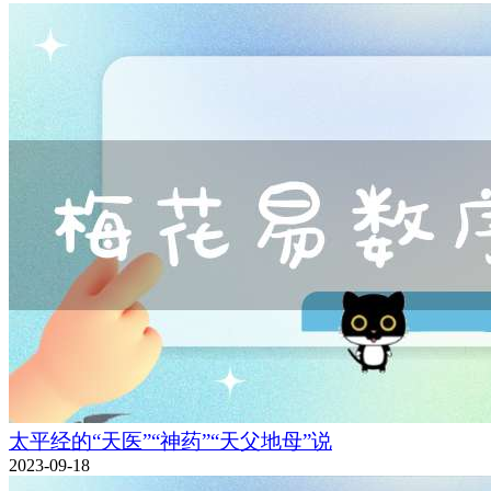
太平经的“天医”“神药”“天父地母”说
2023-09-18