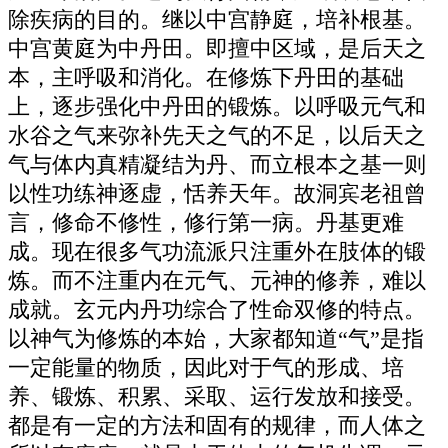
除疾病的目的。继以中宫静庭，培补根基。
中宫黄庭为中丹田。即擅中区域，是后天之
本，主呼吸和消化。在修炼下丹田的基础
上，逐步强化中丹田的锻炼。以呼吸元气和
水谷之气来弥补先天之气的不足，以后天之
气与体内真精凝结为丹、而立根本之基一则
以性功练神逐虚，恬养天年。故洞宾老祖曾
言，修命不修性，修行第一病。丹基更难
成。现在很多气功流派只注重外在肢体的锻
炼。而不注重内在元气、元神的修养，难以
成就。玄元内丹功综合了性命双修的特点。
以神气为修炼的本始，大家都知道“气”是指
一定能量的物质，因此对于气的形成、培
养、锻炼、积累、采取、运行发放和接受。
都是有一定的方法和固有的规律，而人体之