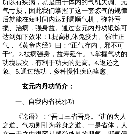
所以有疾病，就是由于体内的气机失调、元
气亏损，因此我们掌握了这一套炼气的规律
后就能在短时间内达到调顺气机，弥补亏
损、治病，强身益。通过玄元内丹功锻炼可
达到如下效果：l.提高机体免疫力、强壮正
气，《黄帝内经》曰：“正气存内，邪不可
干”。2.祛病强身，益寿延年。3.掌握气功的
功境层次，有利于功夫的提高。4.返还之
象。5.通过练功，多种慢性疾病痊愈。
玄元内丹功简介：
一、自我内省祛邪功
《论语》：“吾日三省吾身。”讲的为人
之道。气功则引为养身之道。一是省体，人