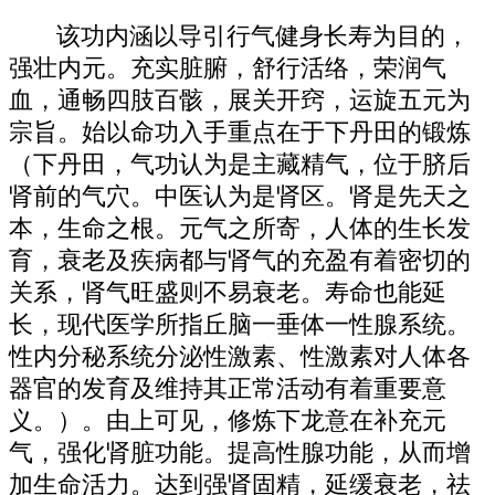
该功内涵以导引行气健身长寿为目的，
强壮内元。充实脏腑，舒行活络，荣润气
血，通畅四肢百骸，展关开窍，运旋五元为
宗旨。始以命功入手重点在于下丹田的锻炼
（下丹田，气功认为是主藏精气，位于脐后
肾前的气穴。中医认为是肾区。肾是先天之
本，生命之根。元气之所寄，人体的生长发
育，衰老及疾病都与肾气的充盈有着密切的
关系，肾气旺盛则不易衰老。寿命也能延
长，现代医学所指丘脑一垂体一性腺系统。
性内分秘系统分泌性激素、性激素对人体各
器官的发育及维持其正常活动有着重要意
义。）。由上可见，修炼下龙意在补充元
气，强化肾脏功能。提高性腺功能，从而增
加生命活力。达到强肾固精，延缓衰老，祛