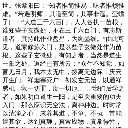
世。张紫阳曰：“知者惟简惟易，昧者惟烦惟
难。”若遇明师，其道至简，其事非遥。莹蟾
子曰：“大道三千六百门，人人各执一苗根，
谁知些子玄微处，不在三千六百门，有志斯
道者，其持此作业盘星，为绳墨线。”由此可
见，道家修炼入门，是以些子玄微处作为苗
根。这些子玄微处，有知之者，当然是道生
一阳之处。道经已有所云：“众生不知觉，如
盲见日月，我本太无中，拨离无边际，庆云
开生门。祥烟塞死户，初发玄元始，以通祥
感机，救一切罪，度一切厄……”我们后学之
者，如果明白道生一阳，是至关重要的功夫
入门，那么应识无空法，离种种边。时时常
以清净之心，来养其道，不争、不执，常能
遣其欲，达到真静，真常应物，真常得性，