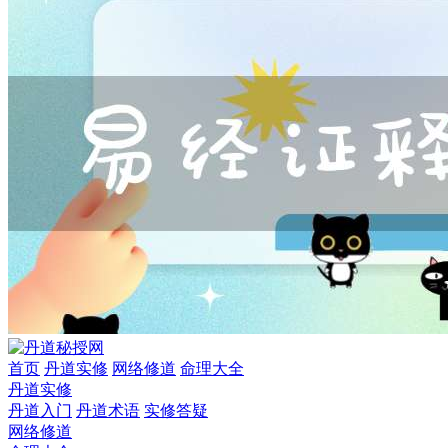
首页
丹道实修
网络修道
命理大全
丹道实修
丹道入门
丹道术语
实修答疑
网络修道