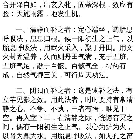
合开降自如，出玄入牝，固蒂深根，效应有
验：天施雨露，地发生机。
一、清静而补之者：定心端坐，调胎息
呼吸法，息息归根。候一阳初生之正气，以
胎息呼吸法，用武火采入，聚于丹田。用文
火封固温养，久而则丹田气满，充于五脏。
五脏气足，散于百骸。百骸气全，得药有
成，自然气撞三关，可行周天功法。
二、阴阳而补之者：这是速补之法，有
立竿见影之效。用此法者，时时要持有常清
静之心。不争、不执，三者有悟，唯见于
空。再入室下工，在清静之际，恍惚杳冥之
间，偶有一阳初生之正气。以心为炉为火，
以肾为鼎为水。用胎息呼吸法，如无孔之笛