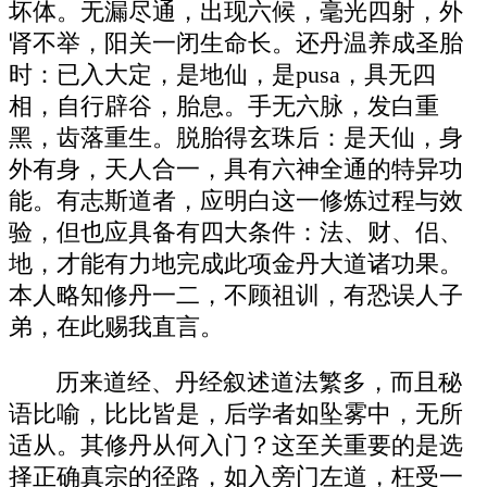
坏体。无漏尽通，出现六候，毫光四射，外
肾不举，阳关一闭生命长。还丹温养成圣胎
时：已入大定，是地仙，是pusa，具无四
相，自行辟谷，胎息。手无六脉，发白重
黑，齿落重生。脱胎得玄珠后：是天仙，身
外有身，天人合一，具有六神全通的特异功
能。有志斯道者，应明白这一修炼过程与效
验，但也应具备有四大条件：法、财、侣、
地，才能有力地完成此项金丹大道诸功果。
本人略知修丹一二，不顾祖训，有恐误人子
弟，在此赐我直言。
历来道经、丹经叙述道法繁多，而且秘
语比喻，比比皆是，后学者如坠雾中，无所
适从。其修丹从何入门？这至关重要的是选
择正确真宗的径路，如入旁门左道，枉受一