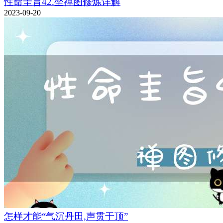
性命圭旨42.坐禅图修炼详解
2023-09-20
怎样才能“气沉丹田,声贯于顶”