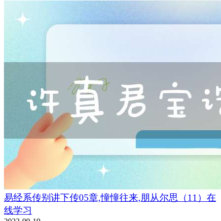
易经系传别讲下传05章,憧憧往来,朋从尔思（11）在
线学习