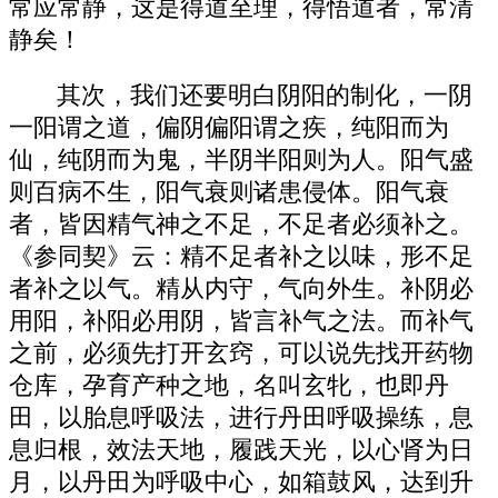
常应常静，这是得道至理，得悟道者，常清
静矣！
其次，我们还要明白阴阳的制化，一阴
一阳谓之道，偏阴偏阳谓之疾，纯阳而为
仙，纯阴而为鬼，半阴半阳则为人。阳气盛
则百病不生，阳气衰则诸患侵体。阳气衰
者，皆因精气神之不足，不足者必须补之。
《参同契》云：精不足者补之以味，形不足
者补之以气。精从内守，气向外生。补阴必
用阳，补阳必用阴，皆言补气之法。而补气
之前，必须先打开玄窍，可以说先找开药物
仓库，孕育产种之地，名叫玄牝，也即丹
田，以胎息呼吸法，进行丹田呼吸操练，息
息归根，效法天地，履践天光，以心肾为日
月，以丹田为呼吸中心，如箱鼓风，达到升