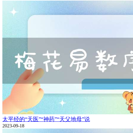
太平经的“天医”“神药”“天父地母”说
2023-09-18