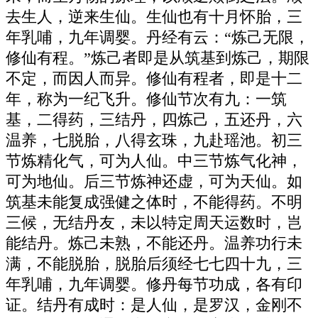
去生人，逆来生仙。生仙也有十月怀胎，三
年乳哺，九年调婴。丹经有云：“炼己无限，
修仙有程。”炼己者即是从筑基到炼己，期限
不定，而因人而异。修仙有程者，即是十二
年，称为一纪飞升。修仙节次有九：一筑
基，二得药，三结丹，四炼己，五还丹，六
温养，七脱胎，八得玄珠，九赴瑶池。初三
节炼精化气，可为人仙。中三节炼气化神，
可为地仙。后三节炼神还虚，可为天仙。如
筑基未能复成强健之体时，不能得药。不明
三候，无结丹友，未以特定周天运数时，岂
能结丹。炼己未熟，不能还丹。温养功行未
满，不能脱胎，脱胎后须经七七四十九，三
年乳哺，九年调婴。修丹每节功成，各有印
证。结丹有成时：是人仙，是罗汉，金刚不