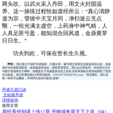
两头吹。以武火采入丹田，用文火封固温
养。这一操练过程恰如道经所云：“真心清静
道为宗，譬彼中天宝月同，净扫迷云无点
翳，一轮光满太虚空，上药身中神气精，人
人具足匪亏盈，能知混合回风道，金鼎黄芽
日日生。”
功夫到此，可保在世长生久视。
声明：
我们致力于保护作者版权，注重分享，被刊用文章因无法核实真实出处，未能
及时与作者取得联系，或有版权异议的，请联系管理员，我们会立即处理，本站部分文字
与图片资源来自于网络，转载是出于传递更多信息之目的,若有来源标注错误或侵犯了您的
合法权益，请立即通知我们(管理员邮箱：15053971836@139.com)，情况属实，我们会
第一时间予以删除，并同时向您表示歉意,谢谢!
丹道九层口诀
文始派丹道
详情咨询
推荐文章
易经系传别讲上传11章,开物成务冒天下之道（04）