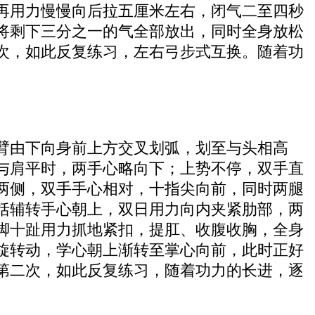
再用力慢慢向后拉五厘米左右，闭气二至四秒
将剩下三分之一的气全部放出，同时全身放松
次，如此反复练习，左右弓步式互换。随着功
臂由下向身前上方交叉划弧，划至与头相高
与肩平时，两手心略向下；上势不停，双手直
两侧，双手手心相对，十指尖向前，同时两腿
括辅转手心朝上，双日用力向内夹紧肋部，两
脚十趾用力抓地紧扣，提肛、收腹收胸，全身
旋转动，学心朝上渐转至掌心向前，此时正好
第二次，如此反复练习，随着功力的长进，逐