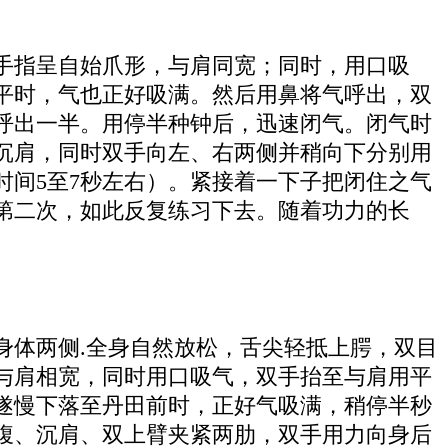
手指呈自始爪形，与肩同宽；同时，用口吸
平时，气也正好吸满。然后用鼻将气呼出，双
呼出一半。用停半种钟后，迅速闭气。闭气时
沉肩，同时双手向左、右两侧并稍向下分别用
间5至7秒左右）。紧接着一下子把闭住之气
第二次，如此反复练习下去。随着功力的长
身体两侧.全身自然放松，舌尖轻抵上腭，双目
与肩相宽，同时用口吸气，双手抬至与肩用平
遂慢下落至丹田前时，正好气吸满，稍停半秒
腹、沉肩、双上臂夹紧两肋，双手用力向身后