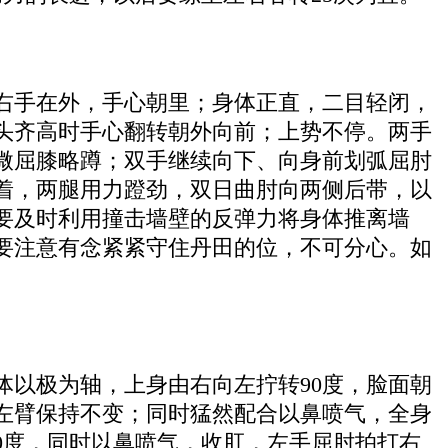
右手在外，手心朝里；身体正直，二目轻闭，
头齐高时手心翻转朝外向前；上势不停。两手
微屈膝略蹲；双手继续向下、向身前划弧屈肘
着，两腿用力蹬劲，双日曲肘向两侧后带，以
要及时利用撞击墙壁的反弹力将身体推离墙
要注意有念紧紧守住丹田的位，不可分心。如
以极为轴，上身由右向左拧转90度，脸面朝
左臂保持不变；同时猛然配合以鼻喷气，全身
0度，同时以鼻喷气，收肛，左手屈肘拍打右