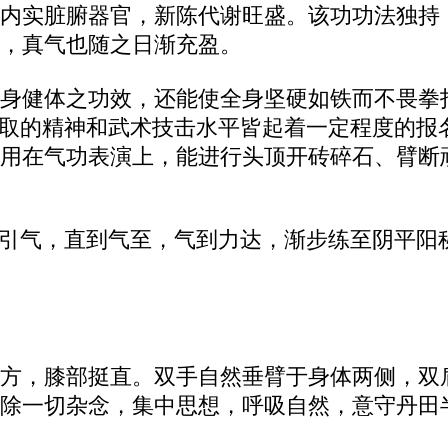
内实脏腑器官，新陈代谢旺盛。该功功法独持
，真气也随之日渐充盈。
身健体之功效，还能使全身坚硬如铁而不畏拳
进取的精神和武术技击水平皆起着一定程度的报
用在气功表演上，能进行头顶开砖碎石、臂断
意引气，直到气至，气到力达，渐步练至阴平阳
方，膝部挺直。双手自然垂臂于身体两侧，双
除一切杂念，集中思想，呼吸自然，意守丹田