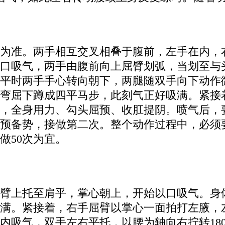
为准。两手相互交叉相叠于腹前，左手在内，
口吸气，两手由腹前向上屈臂划弧，当划至与
平时两手手心转向朝下，两腿随双手向下动作
弯屈下蹲成四平马步，此刻气正好吸满。紧接
，全身用力、勾头屈预、收肛提阴。喷气后，
预备势，接做第二次。整个动作过程中，必须
做50次为宜。
臂上托至肩乎，掌心朝上，开始以口吸气。身体
满。紧接着，右手屈臂以掌心一面拍打左腋，
内吸气，双手左右平托，以腰为轴向右拧转18