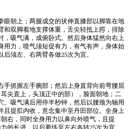
拳眼朝上；两腿成交的状伸直膝部以脚靠在地
臂和双脚着地支撑体重，舌尖轻抵上腭，排除
时，吸气满，成俯卧式。然后身体猛然向右上
身用力，喷气须短促有力，有气有声，身体始
后须左、右两臂各做25次为宜。
右手抓握左手腕部；然后上身直背向前弯腰屈
，耳尖直上，头顶正中的部），脸面朝地；二
穴。吸气满后用停半秒钟，然后以腰颈为轴用
并且提肛内收，意念集中至丹田部位。全身上
面朝右，同时全身用力以鼻向外喷气，且提
力的长进，以后要练至左右各转25次为宜。