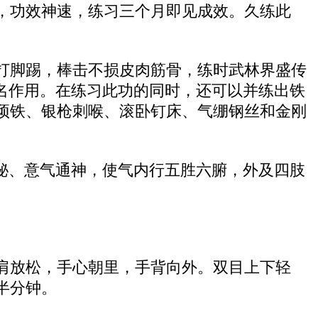
，功效神速，练习三个月即见成效。久练此
打脚踢，棒击不损皮肉筋骨，练时武林界盛传
名作用。在练习此功的同时，还可以并练出铁
顽铁、银枪刺喉、滚卧钉床、气绷钢丝和金刚
秘、意气通神，使气内行五胜六腑，外及四肢
肩放松，手心朝里，手背向外。双目上下轻
半分钟。