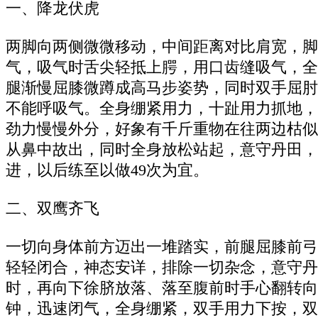
一、降龙伏虎
两脚向两侧微微移动，中间距离对比肩宽，脚
气，吸气时舌尖轻抵上腭，用口齿缝吸气，全
腿渐慢屈膝微蹲成高马步姿势，同时双手屈肘
不能呼吸气。全身绷紧用力，十趾用力抓地，
劲力慢慢外分，好象有千斤重物在往两边枯似
从鼻中故出，同时全身放松站起，意守丹田，
进，以后练至以做49次为宜。
二、双鹰齐飞
一切向身体前方迈出一堆踏实，前腿屈膝前弓
轻轻闭合，神态安详，排除一切杂念，意守丹
时，再向下徐脐放落、落至腹前时手心翻转向
钟，迅速闭气，全身绷紧，双手用力下按，双