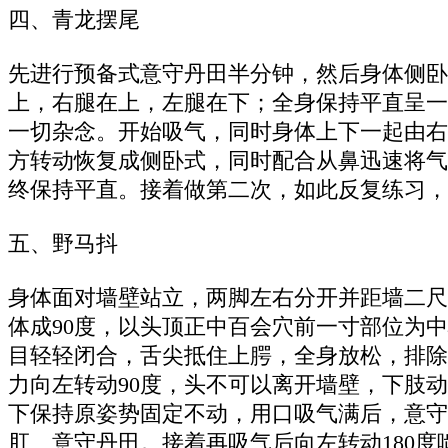
四、青龙摆尾
先进行预备式意守丹田半分钟，然后身体侧卧
上，右腿在上，左腿在下；全身保持平直呈一
一切杂念。开始吸气，同时身体上下一起由右
方转动恢复成侧卧式，同时配合从鼻迅速将气
终保持平直。接着做第二次，如此反复练习，
五、野马抖
身体面对墙壁站立，两脚左右分开并距墙二尺
体成90度，以头顶正中百会穴前一寸部位为
目轻轻闭合，舌尖抵住上腭，全身放松，排除
力向左转动90度，头不可以离开墙壁，下肢
下保持原姿势固定不动，用口吸气满后，意守
肛、意守丹田。接着再吸气后向左转动180