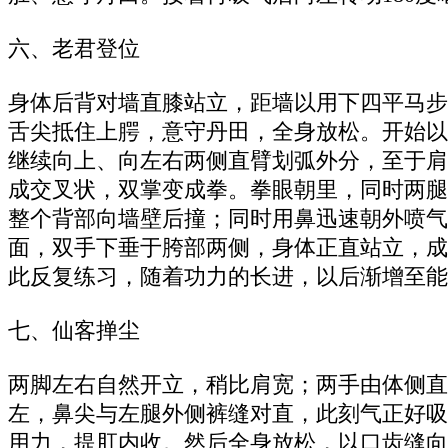
六、老君登位
身体后背对墙直膝站立，距墙以用下四平马步
舌尖抵住上腭，意守丹田，全身放松。开始以
继续向上、向左右两侧直臂划弧外分，至于肩
成交叉状，双掌变成拳。拳眼朝里，同时两腿
整个背部向墙壁后撞；同时用鼻迅速朝外喷气
面，双手下垂于胯部两侧，身体正直站立，成
此反复练习，随着功力的长进，以后渐增至能
七、仙客掸尘
两脚左右自然开立，稍比肩宽；两手由体侧直
左，鼻尖与左腿外侧裤缝对直，此刻气正好吸
用力，提肛内收。然后全身放松，以口齿缝向