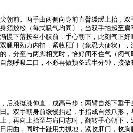
尖朝前。两手由两侧向身前直臂缓缓上抬，双
身须放松（每式吸气均同〕，当双手拍起至肩
渐慢下落按至小腹前，手心朝下，此刻气正好
双腿用劲力内扣，紧收肛门（象忍大便状），
的，分至与两脚相宽时，恰好闭不住气（闭气时
自然呼吸二口，不必再做预备式半分钟，接做
，后膝挺膝伸直，成高弓步；两臂自然下垂于
田。双手朝身前缓慢抬起，手指成自然爪形，
上，再向上抬至与肩同志时，翻转手心朝下，
日用曲，同时十趾用力抓地，紧收肛门，收胸