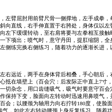
，左臂屈肘用前臂尺骨一侧撑地，左手成拳，
斜向直线，右手伸直置于右胯处，身体仅以左
向左下缓缓转动，至右肩将要与左拳相互接触
一下项出；喷气时，意守丹田，提肛缩阴，全
左侧练完换右侧练习，随着功力的逐渐长进，以
左右远近，两手在身体背后相叠，手心朝后，
中心抵在墙壁上（百会穴：后发际正中直上7寸
一切杂念，用口齿缝吸气，吸气时要意守百会
动作保持下变，脸面向左转动时迅速用鼻喷气，
百会；以腰颈为轴用力向右拧转180度，使脸
度啮气，如此左右转动腰颈上身反复练习。随着功