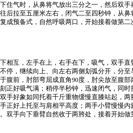
下住气时，从鼻将气放出三分之一，然后双手
往后拉至五厘米左右，闭气二至四秒钟，从鼻
复成预备式，自然呼吸两口，开始接着做第二
下相互，左手在上，右手在下，吸气，双手直
手不停，继续向上、向左右两侧划弧分开，分至
于腹前，肘部弯屈成直角90度，肘尖放至腹部
刻正好吸气满；稍停半秒钟，迅速闭气，同时
，双手好象如同托着千斤重物缓慢直膝站起，两
手正好上托至与肩相平高度；两手小臂慢慢内
。双手向下垂臂自然收于两胯处，接着开始做