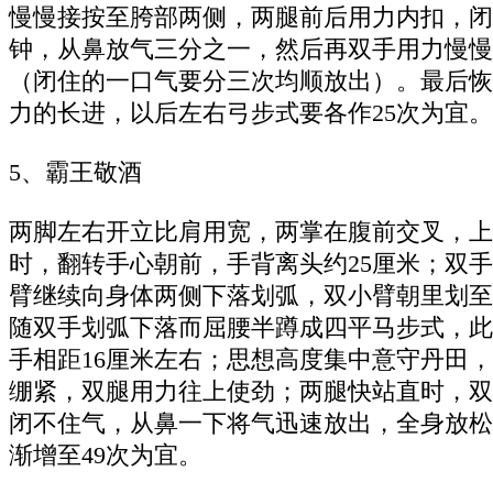
慢慢接按至胯部两侧，两腿前后用力内扣，闭
钟，从鼻放气三分之一，然后再双手用力慢慢
（闭住的一口气要分三次均顺放出）。最后恢
力的长进，以后左右弓步式要各作25次为宜。
5、霸王敬酒
两脚左右开立比肩用宽，两掌在腹前交叉，上
时，翻转手心朝前，手背离头约25厘米；双
臂继续向身体两侧下落划弧，双小臂朝里划至
随双手划弧下落而屈腰半蹲成四平马步式，此
手相距16厘米左右；思想高度集中意守丹田
绷紧，双腿用力往上使劲；两腿快站直时，双
闭不住气，从鼻一下将气迅速放出，全身放松
渐增至49次为宜。