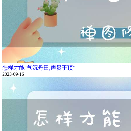
怎样才能“气沉丹田,声贯于顶”
2023-09-16