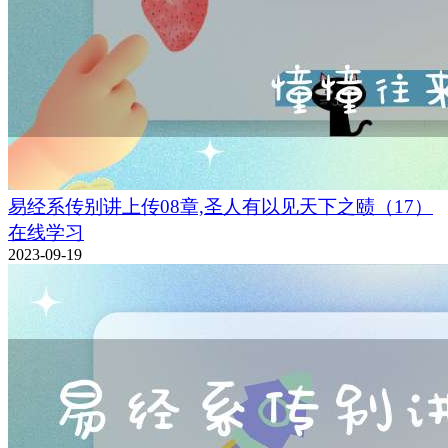
易经系传别讲上传08章,圣人有以见天下之赜（17）
在线学习
2023-09-19