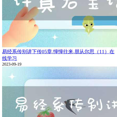
易经系传别讲下传05章,憧憧往来,朋从尔思（11）在
线学习
2023-09-19