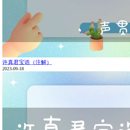
许真君宝诰（注解）
2023-09-18