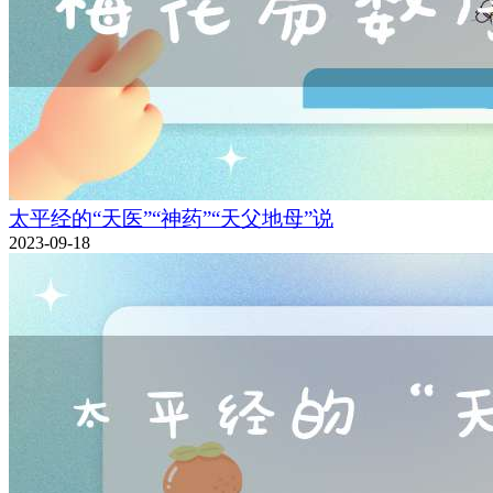
太平经的“天医”“神药”“天父地母”说
2023-09-18