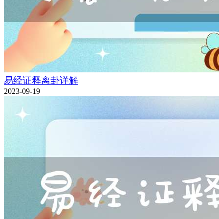
易经证释离卦详解
2023-09-19