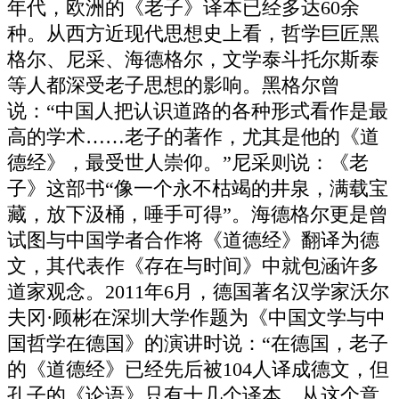
年代，欧洲的《老子》译本已经多达60余
种。从西方近现代思想史上看，哲学巨匠黑
格尔、尼采、海德格尔，文学泰斗托尔斯泰
等人都深受老子思想的影响。黑格尔曾
说：“中国人把认识道路的各种形式看作是最
高的学术……老子的著作，尤其是他的《道
德经》，最受世人崇仰。”尼采则说：《老
子》这部书“像一个永不枯竭的井泉，满载宝
藏，放下汲桶，唾手可得”。海德格尔更是曾
试图与中国学者合作将《道德经》翻译为德
文，其代表作《存在与时间》中就包涵许多
道家观念。2011年6月，德国著名汉学家沃尔
夫冈·顾彬在深圳大学作题为《中国文学与中
国哲学在德国》的演讲时说：“在德国，老子
的《道德经》已经先后被104人译成德文，但
孔子的《论语》只有十几个译本，从这个意