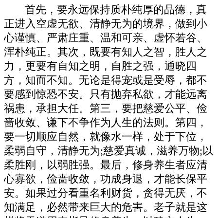
首先，要永远保持质朴纯厚的品德，真
正进入空虚无欲、清静无为的境界，做到小
心谨慎、严肃庄重、温和可亲、虚怀若谷、
浑朴纯正。其次，既要有知人之智，胜人之
力，更要有自知之明，自胜之强，通晓四
方，知而不知。无论是得宠或是受辱，都不
要感到惊恐不安。只有抛弃私欲，才能远离
祸患，承担大任。第三，要把慈爱公平、俭
啬收敛、谦下不争作为人生的法则。第四，
要一切顺应自然，就像水一样，处于下位，
柔弱自守，清静无为;慈爱真诚，滋养万物;以
柔胜刚，以弱胜强。最后，修身养生者应清
心寡欲，俭啬收敛，功成身退，才能长保平
安。如果过分看重名利财货，贪得无厌，不
知满足，必然带来巨大的危害。老子就是这