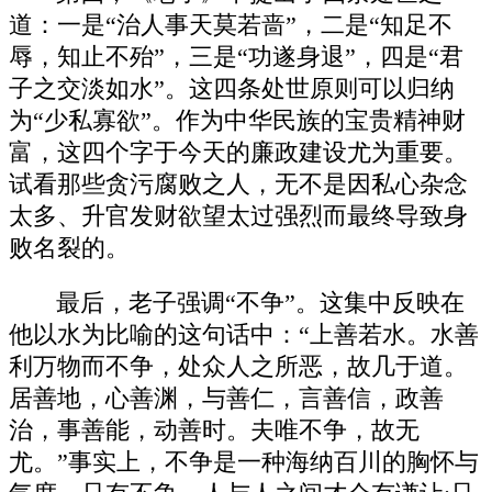
道：一是“治人事天莫若啬”，二是“知足不
辱，知止不殆”，三是“功遂身退”，四是“君
子之交淡如水”。这四条处世原则可以归纳
为“少私寡欲”。作为中华民族的宝贵精神财
富，这四个字于今天的廉政建设尤为重要。
试看那些贪污腐败之人，无不是因私心杂念
太多、升官发财欲望太过强烈而最终导致身
败名裂的。
最后，老子强调“不争”。这集中反映在
他以水为比喻的这句话中：“上善若水。水善
利万物而不争，处众人之所恶，故几于道。
居善地，心善渊，与善仁，言善信，政善
治，事善能，动善时。夫唯不争，故无
尤。”事实上，不争是一种海纳百川的胸怀与