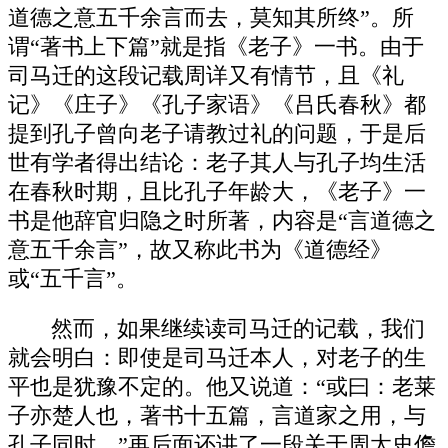
道德之意五千余言而去，莫知其所终”。所
谓“著书上下篇”就是指《老子》一书。由于
司马迁的这段记载周详又有情节，且《礼
记》《庄子》《孔子家语》《吕氏春秋》都
提到孔子曾向老子请教过礼的问题，于是后
世有学者得出结论：老子其人与孔子均生活
在春秋时期，且比孔子年龄大，《老子》一
书是他辞官归隐之时所著，内容是“言道德之
意五千余言”，故又称此书为《道德经》
或“五千言”。
然而，如果继续读司马迁的记载，我们
就会明白：即使是司马迁本人，对老子的生
平也是犹豫不定的。他又说道：“或曰：老莱
子亦楚人也，著书十五篇，言道家之用，与
孔子同时。”再后面还讲了一段关于周太史儋