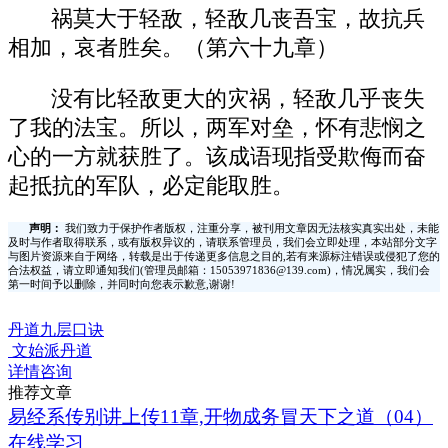
祸莫大于轻敌，轻敌几丧吾宝，故抗兵
相加，哀者胜矣。（第六十九章）
没有比轻敌更大的灾祸，轻敌几乎丧失
了我的法宝。所以，两军对垒，怀有悲悯之
心的一方就获胜了。该成语现指受欺侮而奋
起抵抗的军队，必定能取胜。
声明：
我们致力于保护作者版权，注重分享，被刊用文章因无法核实真实出处，未能
及时与作者取得联系，或有版权异议的，请联系管理员，我们会立即处理，本站部分文字
与图片资源来自于网络，转载是出于传递更多信息之目的,若有来源标注错误或侵犯了您的
合法权益，请立即通知我们(管理员邮箱：15053971836@139.com)，情况属实，我们会
第一时间予以删除，并同时向您表示歉意,谢谢!
丹道九层口诀
文始派丹道
详情咨询
推荐文章
易经系传别讲上传11章,开物成务冒天下之道（04）
在线学习