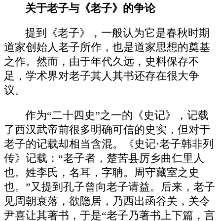
关于老子与《老子》的争论
提到《老子》，一般认为它是春秋时期
道家创始人老子所作，也是道家思想的奠基
之作。然而，由于年代久远，史料保存不
足，学术界对老子其人其书还存在很大争
议。
作为“二十四史”之一的《史记》，记载
了西汉武帝前很多明确可信的史实，但对于
老子的记载却相当含混。《史记·老子韩非列
传》记载：“老子者，楚苦县厉乡曲仁里人
也。姓李氏，名耳，字聃。周守藏室之史
也。”又提到孔子曾向老子请益。后来，老子
见周朝衰落，欲隐居，乃西出函谷关，关令
尹喜让其著书，于是“老子乃著书上下篇，言