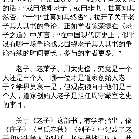
的话：“或曰儋即老子，或曰非也，世莫知其
然否。”一句“世莫知其然否”，拉开了关于老
子其人其书的争论。正如学者陈荣捷在《老
子之道》中所言：“在中国现代历史上，似乎
没有哪一场争论战比围绕老子其人其书的争
论持续的时间更长，参与的学者更多。”
老子、老莱子、周太史儋，究竟是一个
人还是三个人，哪一位才是道家创始人老
子？学界莫衷一是，但观点倾向于他们是三
个人，道家创始人老子是担任周守藏室之史
的李耳。
关于《老子》这部书，有学者指出，像
《庄子》《吕氏春秋》《列子》中记载了老
子和杨朱等人的对话，杨朱是战国时人，此