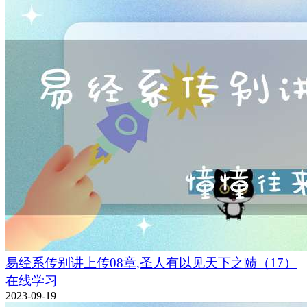
易经系传别讲上传08章,圣人有以见天下之赜（17）
在线学习
2023-09-19