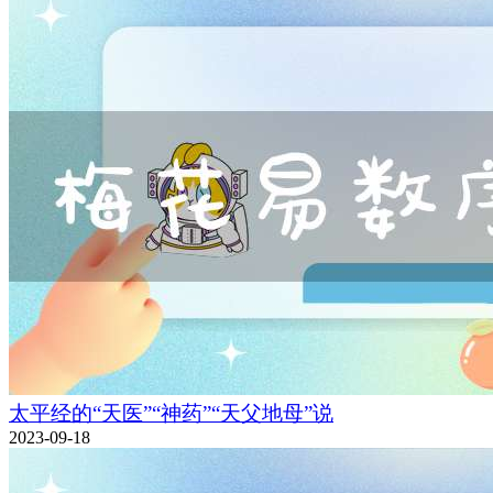
太平经的“天医”“神药”“天父地母”说
2023-09-18