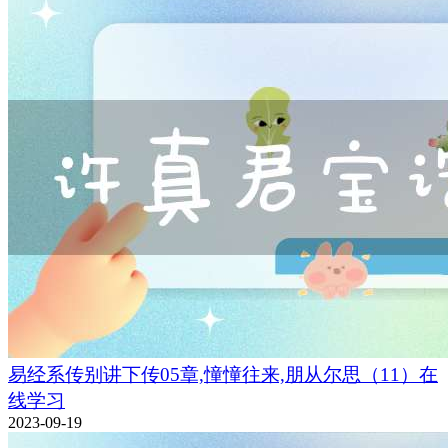
易经系传别讲下传05章,憧憧往来,朋从尔思（11）在
线学习
2023-09-19