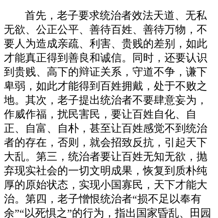
首先，老子要求统治者效法天道、无私
无欲、公正公平、善待百姓、善待万物，不
要人为造成亲疏、利害、贵贱的差别，如此
才能真正得到善良和诚信。同时，还要认识
到贵贱、高下的辩证关系，守道不争，谦下
卑弱，如此才能得到百姓拥戴，处于不败之
地。其次，老子提出统治者不要肆意妄为，
作威作福，扰民害民，要让百姓自化、自
正、自富、自朴，甚至让百姓感觉不到统治
者的存在，否则，就会招致反抗，引起天下
大乱。第三，统治者要让百姓无知无欲，抛
弃现实社会的一切文明成果，恢复到质朴纯
厚的原始状态，实现小国寡民，天下才能大
治。第四，老子憎恨统治者“损不足以奉有
余”“以死惧之”的行为，指出国家昏乱、田园