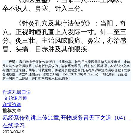
卒不识人、鼻塞。针入三分。
《针灸孔穴及其疗法便览》：当阳，奇
穴。正视时瞳孔直上入发际一寸。针二至三
分。灸三壮。主治风眩眼痛、鼻塞，亦治感
冒、头痛、目赤肿及其他眼疾。
声明：
我们致力于保护作者版权，注重分享，被刊用文章因无法核实真实出处，未能
及时与作者取得联系，或有版权异议的，请联系管理员，我们会立即处理，本站部分文字
与图片资源来自于网络，转载是出于传递更多信息之目的,若有来源标注错误或侵犯了您的
合法权益，请立即通知我们(管理员邮箱：15053971836@139.com)，情况属实，我们会
第一时间予以删除，并同时向您表示歉意,谢谢!
丹道九层口诀
文始派丹道
详情咨询
推荐文章
易经系传别讲上传11章,开物成务冒天下之道（04）
在线学习
2023-09-19