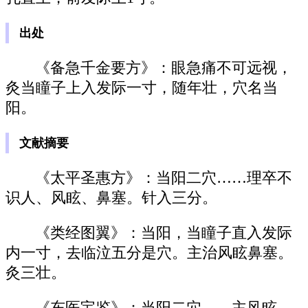
出处
《备急千金要方》：眼急痛不可远视，
灸当瞳子上入发际一寸，随年壮，穴名当
阳。
文献摘要
《太平圣惠方》：当阳二穴……理卒不
识人、风眩、鼻塞。针入三分。
《类经图翼》：当阳，当瞳子直入发际
内一寸，去临泣五分是穴。主治风眩鼻塞。
灸三壮。
《东医宝鉴》：当阳二穴……主风眩、