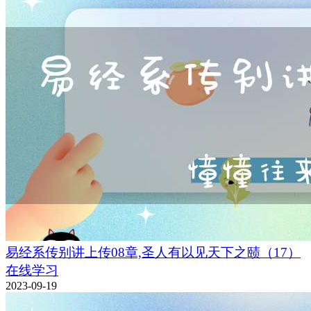
易经系传别讲上传08章,圣人有以见天下之赜（17）
在线学习
2023-09-19