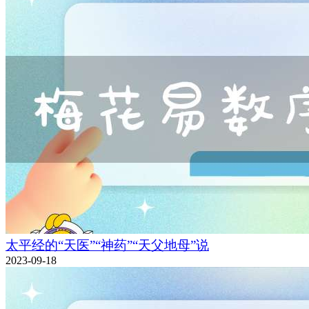
太平经的“天医”“神药”“天父地母”说
2023-09-18