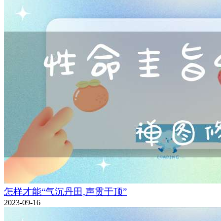
怎样才能“气沉丹田,声贯于顶”
2023-09-16