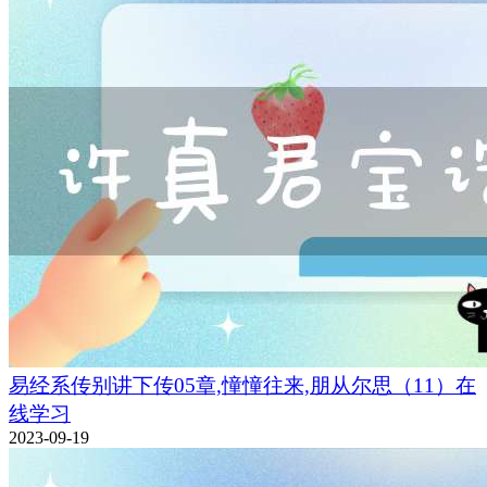
易经系传别讲下传05章,憧憧往来,朋从尔思（11）在
线学习
2023-09-19