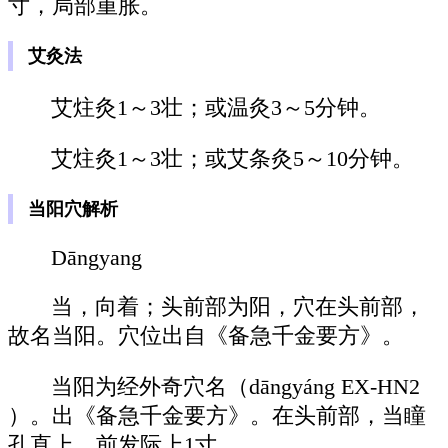
寸，局部重胀。
艾灸法
艾炷灸1～3壮；或温灸3～5分钟。
艾炷灸1～3壮；或艾条灸5～10分钟。
当阳穴解析
Dāngyang
当，向着；头前部为阳，穴在头前部，
故名当阳。穴位出自《备急千金要方》。
当阳为经外奇穴名（dāngyáng EX-HN2
）。出《备急千金要方》。在头前部，当瞳
孔直上，前发际上1寸。