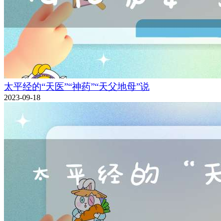
太平经的“天医”“神药”“天父地母”说
2023-09-18