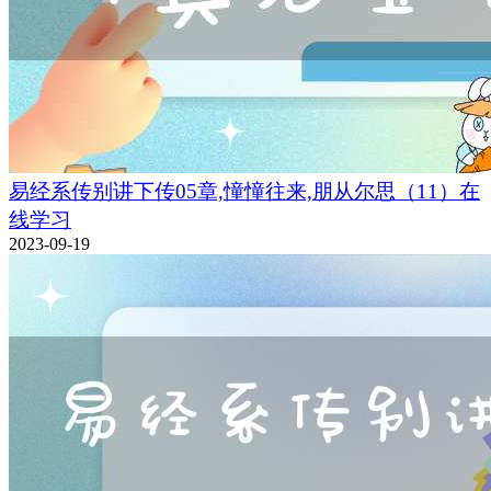
易经系传别讲下传05章,憧憧往来,朋从尔思（11）在
线学习
2023-09-19