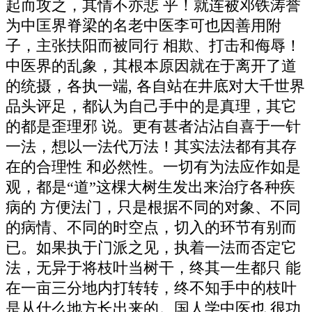
起而攻之，其情不亦悲 乎！就连被邓铁涛誉
为中匡界脊梁的名老中医李可也因善用附
子，主张扶阳而被同行 相欺、打击和侮辱！
中医界的乱象，其根本原因就在于离开了道
的统摄，各执一端, 各自站在井底对大千世界
品头评足，都认为自己手中的是真理，其它
的都是歪理邪 说。更有甚者沾沾自喜于一针
一法，想以一法代万法！其实法法都有其存
在的合理性 和必然性。一切有为法应作如是
观，都是“道”这棵大树生发出来治疗各种疾
病的 方便法门，只是根据不同的对象、不同
的病情、不同的时空点，切入的环节有别而
已。如果执于门派之见，执着一法而否定它
法，无异于将枝叶当树干，终其一生都只 能
在一亩三分地内打转转，终不知手中的枝叶
是从什么地方长出来的。国人学中医也 很功