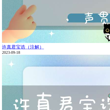
许真君宝诰（注解）
2023-09-18