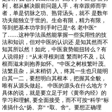
利，都从解决眼前问题人手，有幸跟师而学
者，单是切脉之功、熟背汤头，就不 是数年
功夫能独立于世的。生命有限，精力有限，
等到把基本功学到手时已是“名 老中医”
了……这种学法虽然能掌握一些实用性的技
法和知识，但对中医的认识还 是知其然而不
知其所以然！如此，中医衰势能扭转么？有
人说得好：“从末寻根则道 繁而时不及，以
根而滋末则抱养如怀。”中医之树枝繁叶茂、
法繁且杂，从末梢切 入，终其一生也只能明
白其一二，要想明白其根本，把握其全貌，
唯有从源头做起。 中医的源头在什么地方？
具体的说，就是要立足于对《黄帝内经》的
学习和理解, 要全面接受，而不可按“科学”标
准搞什么“扬、弃” “取、舍”。要想正确理