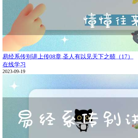
易经系传别讲上传08章,圣人有以见天下之赜（17）
在线学习
2023-09-19