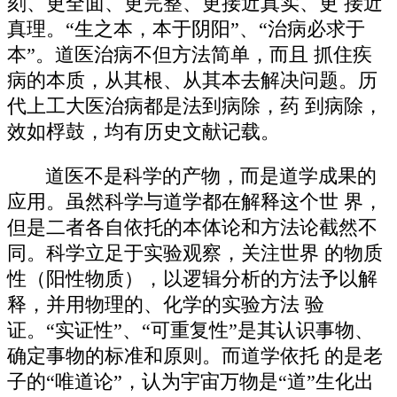
刻、更全面、更完整、更接近真实、更 接近
真理。“生之本，本于阴阳”、“治病必求于
本”。道医治病不但方法简单，而且 抓住疾
病的本质，从其根、从其本去解决问题。历
代上工大医治病都是法到病除，药 到病除，
效如桴鼓，均有历史文献记载。
道医不是科学的产物，而是道学成果的
应用。虽然科学与道学都在解释这个世 界，
但是二者各自依托的本体论和方法论截然不
同。科学立足于实验观察，关注世界 的物质
性（阳性物质），以逻辑分析的方法予以解
释，并用物理的、化学的实验方法 验
证。“实证性”、“可重复性”是其认识事物、
确定事物的标准和原则。而道学依托 的是老
子的“唯道论”，认为宇宙万物是“道”生化出