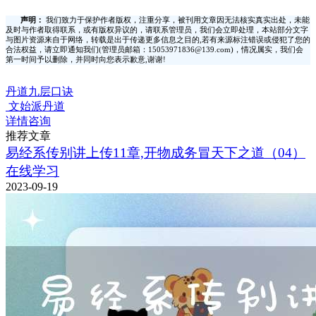
声明：
我们致力于保护作者版权，注重分享，被刊用文章因无法核实真实出处，未能
及时与作者取得联系，或有版权异议的，请联系管理员，我们会立即处理，本站部分文字
与图片资源来自于网络，转载是出于传递更多信息之目的,若有来源标注错误或侵犯了您的
合法权益，请立即通知我们(管理员邮箱：15053971836@139.com)，情况属实，我们会
第一时间予以删除，并同时向您表示歉意,谢谢!
丹道九层口诀
文始派丹道
详情咨询
推荐文章
易经系传别讲上传11章,开物成务冒天下之道（04）
在线学习
2023-09-19