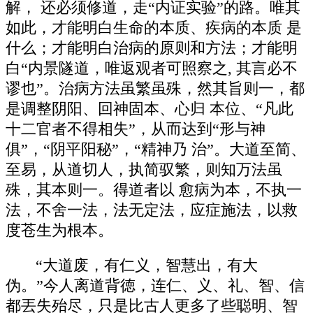
解， 还必须修道，走“内证实验”的路。唯其
如此，才能明白生命的本质、疾病的本质 是
什么；才能明白治病的原则和方法；才能明
白“内景隧道，唯返观者可照察之, 其言必不
谬也”。治病方法虽繁虽殊，然其旨则一，都
是调整阴阳、回神固本、心归 本位、“凡此
十二官者不得相失”，从而达到“形与神
俱”，“阴平阳秘”，“精神乃 治”。大道至简、
至易，从道切人，执简驭繁，则知万法虽
殊，其本则一。得道者以 愈病为本，不执一
法，不舍一法，法无定法，应症施法，以救
度苍生为根本。
“大道废，有仁义，智慧出，有大
伪。”今人离道背徳，连仁、义、礼、智、信
都丟失殆尽，只是比古人更多了些聪明、智