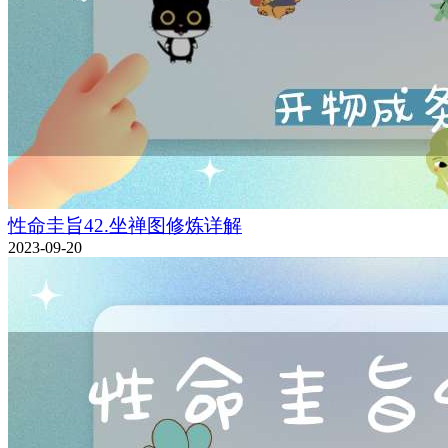
性命圭旨42.坐禅图修炼详解
2023-09-20