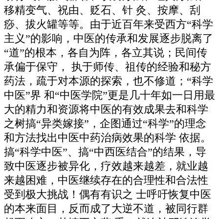
移精变气、祝由、贬石、针 灸、按摩、刮
痧、拔火罐等等。由于近百年来受西方“科学
主义”的影响，中医的传承和发展逐步脱离了
“道”的根本，各自为阵，各立其说；民间传
承偏于保守， 执于师传、祖传的经验和秘方
药法，疏于对本源的探索，也不修道；“科学
中医”界 和“中医学院”更是几十年如一日用最
大的精力和资源将中医的有效成果去和科学
之树搞“异类嫁接”，企图通过“科学”的理念
和方法找出中医中药治病效果的科学 依据。
搞“科学中医”、搞“中西医结合”的结果，导
致中医逐步被异化，疗效越来越差，就业越
来越困难，中医继续存在的合理性和合法性
受到极大挑战！偶有有识之 士呼吁恢复中医
的本来面目，反而成了大逆不道，被同行群