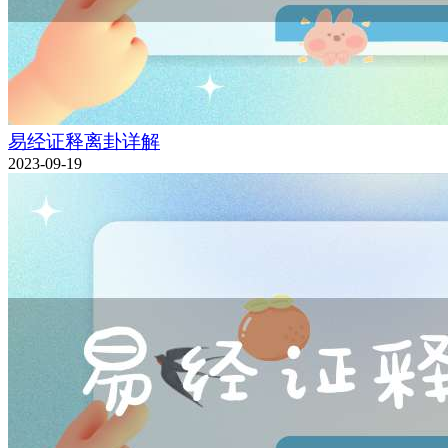
易经证释离卦详解
2023-09-19