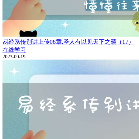
易经系传别讲上传08章,圣人有以见天下之赜（17）
在线学习
2023-09-19