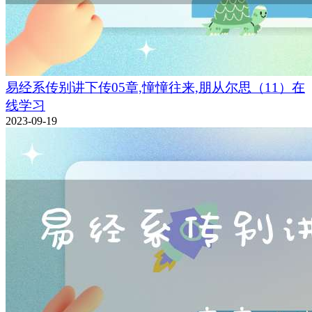
易经系传别讲下传05章,憧憧往来,朋从尔思（11）在
线学习
2023-09-19