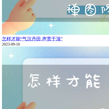
怎样才能“气沉丹田,声贯于顶”
2023-09-16