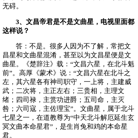
无碍。
3、文昌帝君是不是文曲星，电视里面都
这样说？
答：不是。很多人因为不了解，常把文
昌星和文曲星混淆，甚至以为文昌星便是文
曲星。《楚辞注》载：“文昌六星，在北斗魁
前”。高厚《蒙术》说：“文昌六星在北斗之
左，其六星各有神司职守，一上将，主建威
武；二次将，主正左右；三贵相，主理文
绪；四司禄，主赏功进爵；五司命，主灭
咎；六司寇，主佐理宝”。文曲星，属于北斗
七星之一，在道教尊为“中天北斗解厄延生玄
冥文曲本命星君”，是生肖兔和鸡的本命星
君。