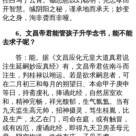
控白马于云霄。锄恶慝以幻聪明，凭忠孝而
开智慧。缄阴阳之秘，谨承地而承天；妙变
化之身，洵非聋而非哑。
6、文昌帝君能管孩子升学念书，能不能
去求子呢？
答：能。据《文昌应化元皇大道真君说
注生延嗣妙应真经》有，文昌帝君佐南斗而
注生，判桂禄以翊运。若是欲求嗣息者，可
在二月初三和每月的朔望日、本命甲子庚申
等日，持斋虔礼，捧诵此经，自然居室欢
和，精神完畅，祥光馥郁，生气氤氲。当有
九天监生高元帅，招神摄灵，笃生桂胤，比
及生产，太乙在门，司命在庭，或有触冒，
或有凶厄，虔诵此经，即得九天卫房圣母元