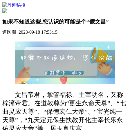
如果不知道这些,您认识的可能是个“假文昌”
道医阁 2023-09-18 17:53:15
文昌帝君，掌管福禄、主宰功名，又称
梓潼帝君。在道教尊为“更生永命天尊”、“七
曲灵应天尊”、“保德宏仁大帝”、“宝光纯一
天尊”，“九天定元保生扶教开化主宰长乐永
佑灵应大帝”等，居玉真庆宫。