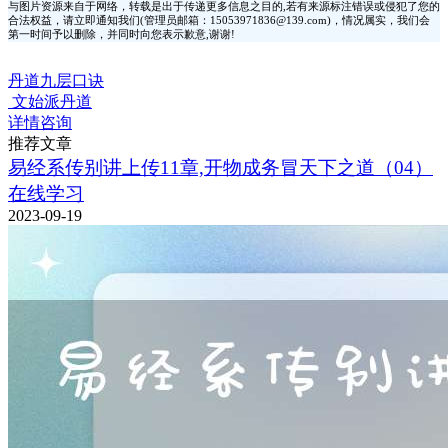
与图片资源来自于网络，转载是出于传递更多信息之目的,若有来源标注错误或侵犯了您的
合法权益，请立即通知我们(管理员邮箱：15053971836@139.com)，情况属实，我们会
第一时间予以删除，并同时向您表示歉意,谢谢!
丹道九层口诀
文始派丹道
详情咨询
推荐文章
易经系传别讲上传11章,开物成务冒天下之道（04）
在线学习
2023-09-19