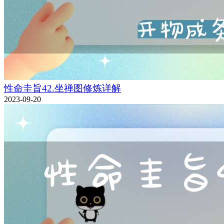
性命圭旨42.坐禅图修炼详解
2023-09-20