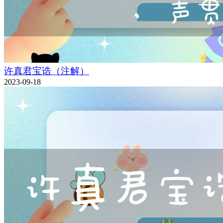
许真君宝诰（注解）
2023-09-18