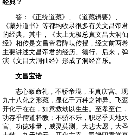
经典？
答：《正统道藏》、《道藏辑要》、
《藏外道书》等都均收录很多有关文昌帝君
的经典。其中，《太上无极总真文昌大洞仙
经》相传是文昌帝君降坛传授，经文前两卷
主要讲述文昌帝君的经历、德行。后来，弹
演《文昌大洞仙经》形成了洞经音乐。
文昌宝诰
志心皈命礼，不骄帝境，玉真庆宫。现
九十八化之形藏，显亿千万种之神异。飞鸾
开化于在在，如意救劫以生生。至孝至仁，
功存乎儒道释教；不骄不乐，职尽乎天地水
官。功德难量，威灵莫测。大悲大愿，大圣