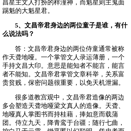
昌星主文人打扮的梓潼神，而魁星则主鬼面
踢魁的大魁星君。
5、文昌帝君身边的两位童子是谁，有什
么说法吗？
答：文昌帝君身边的两位侍童通常被称
作天聋地哑。一个掌管文人录运薄册，一个
手持文昌大印。意思是能知者不能言，能言
者不能知。文昌帝君掌管文章科举，关系富
贵贫贱，保密问题很重要，以免天机泄漏。
很多道教宫观中，文昌帝君造像的两边
多会塑造天聋地哑梁文真人的造像。天聋、
地哑真人掌图书而持桂藉，捧如意而载蒲
团。侍立九天，降青鸾于台疆；随行七曲，