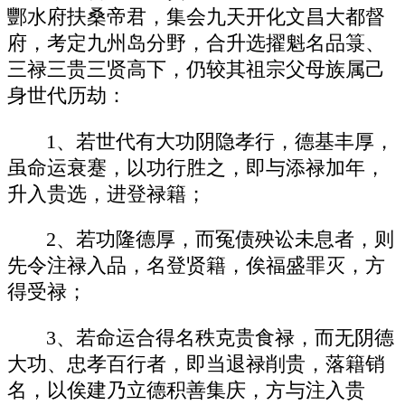
酆水府扶桑帝君，集会九天开化文昌大都督
府，考定九州岛分野，合升选擢魁名品箓、
三禄三贵三贤高下，仍较其祖宗父母族属己
身世代历劫：
1、若世代有大功阴隐孝行，德基丰厚，
虽命运衰蹇，以功行胜之，即与添禄加年，
升入贵选，进登禄籍；
2、若功隆德厚，而冤债殃讼未息者，则
先令注禄入品，名登贤籍，俟福盛罪灭，方
得受禄；
3、若命运合得名秩克贵食禄，而无阴德
大功、忠孝百行者，即当退禄削贵，落籍销
名，以俟建乃立德积善集庆，方与注入贵