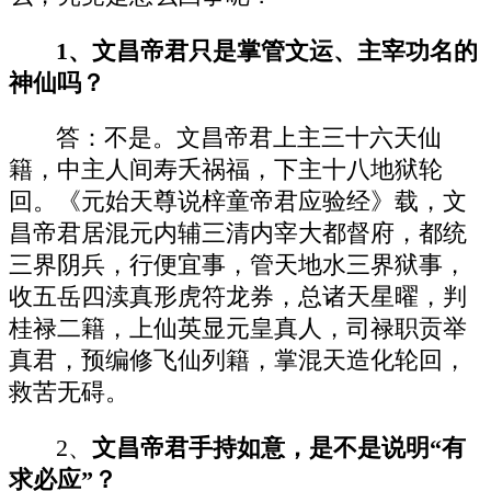
1、文昌帝君只是掌管文运、主宰功名的
神仙吗？
答：不是。文昌帝君上主三十六天仙
籍，中主人间寿夭祸福，下主十八地狱轮
回。《元始天尊说梓童帝君应验经》载，文
昌帝君居混元内辅三清内宰大都督府，都统
三界阴兵，行便宜事，管天地水三界狱事，
收五岳四渎真形虎符龙券，总诸天星曜，判
桂禄二籍，上仙英显元皇真人，司禄职贡举
真君，预编修飞仙列籍，掌混天造化轮回，
救苦无碍。
2、
文昌帝君手持如意，是不是说明“有
求必应”？