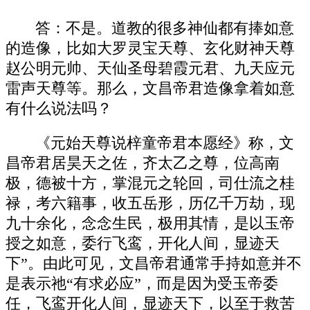
答：不是。道教的很多神仙都有捧如意
的造像，比如大罗灵宝天尊、玄化财神天尊
赵公明元帅、天仙圣母碧霞元君、九天应元
雷声天尊等。那么，文昌帝君造像拿着如意
有什么说法吗？
《元始天尊说梓童帝君本愿经》称，文
昌帝君居昊天之佐，齐太乙之尊，位高南
极，德被十方，掌混元之轮回，司仕流之桂
禄，考六籍事，收五岳形，历亿千万劫，现
九十余化，念念生民，极用其情，是以玉帝
授之如意，委行飞鸾，开化人间，显迹天
下”。由此可见，文昌帝君通常手持如意并不
是表示祂“有求必应”，而是因为受玉帝委
任，飞鸾开化人间，显迹天下，以至于救苦