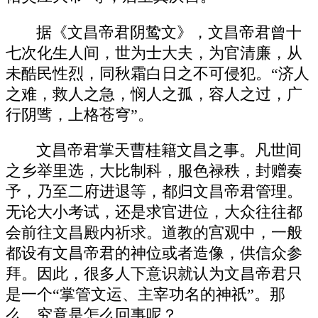
据《文昌帝君阴鸷文》，文昌帝君曾十
七次化生人间，世为士大夫，为官清廉，从
未酷民性烈，同秋霜白日之不可侵犯。“济人
之难，救人之急，悯人之孤，容人之过，广
行阴骘，上格苍穹”。
文昌帝君掌天曹桂籍文昌之事。凡世间
之乡举里选，大比制科，服色禄秩，封赠奏
予，乃至二府进退等，都归文昌帝君管理。
无论大小考试，还是求官进位，大众往往都
会前往文昌殿内祈求。道教的宫观中，一般
都设有文昌帝君的神位或者造像，供信众参
拜。因此，很多人下意识就认为文昌帝君只
是一个“掌管文运、主宰功名的神祇”。那
么，究竟是怎么回事呢？