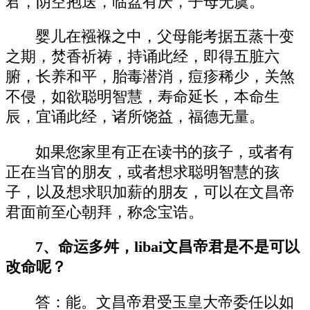
君，阴空抱送，临盆有庆，子母无虞。
婴儿在襁褓之中，父母能考据五蒸十变
之期，焚香祈祷，持诵此经，即得五脏六
腑，长养和平，胎毒潜消，痘疹稀少，关煞
不侵，如欲聪明智慧，寿命延长，本命生
辰，宜诵此经，诸所饶益，福德无量。
如果您家里有正在读书的孩子，或者有
正在当官的朋友，或者想求聪明智慧的孩
子，以及想求职加薪的朋友，可以在文昌帝
君面前至心朝拜，称念宝诰。
7、命运多舛，libai文昌帝君是不是可以
改命呢？
答：能。文昌帝君受玉皇大帝委任以如