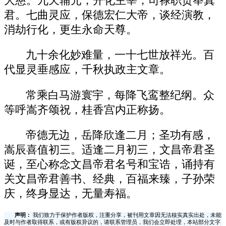
大慈。九天辅元，开化主宰，司禄职贡举真
君。七曲灵应，保德宏仁大帝，谈经演教，
消劫行化，更生永命天尊。
九十余化妙难量，一十七世放祥光。百
代显灵垂感应，千秋执政主文章。
常乘白马游寰宇，每降飞鸾整纪纲。众
等呼嵩齐颂祝，桂香宫内正称扬。
帝德无边，岳降欣逢二月；圣功有感，
嵩辰喜值初三。适逢二月初三，文昌帝君圣
诞，至心称念文昌帝君名号和宝诰，诵持有
关文昌帝君善书、经典，百福来臻，子孙荣
庆，终身显达，无量寿福。
声明：
我们致力于保护作者版权，注重分享，被刊用文章因无法核实真实出处，未能
及时与作者取得联系，或有版权异议的，请联系管理员，我们会立即处理，本站部分文字