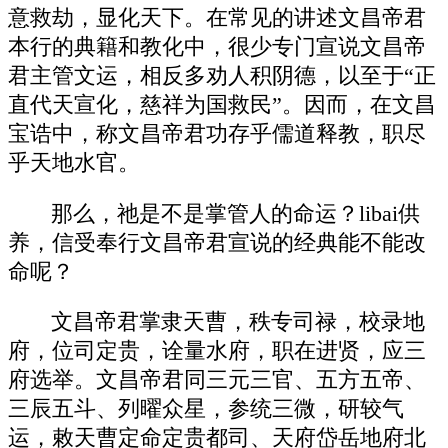
意救劫，显化天下。在常见的讲述文昌帝君
本行的典籍和教化中，很少专门宣说文昌帝
君主管文运，相反多劝人积阴德，以至于“正
直代天宣化，慈祥为国救民”。因而，在文昌
宝诰中，称文昌帝君功存乎儒道释教，职尽
乎天地水官。
那么，祂是不是掌管人的命运？libai供
养，信受奉行文昌帝君宣说的经典能不能改
命呢？
文昌帝君掌隶天曹，秩专司禄，校录地
府，位司定贵，诠量水府，职在进贤，应三
府选举。文昌帝君同三元三官、五方五帝、
三辰五斗、列曜众星，参统三微，研较气
运，敕天曹定命定贵都司、天府岱岳地府北