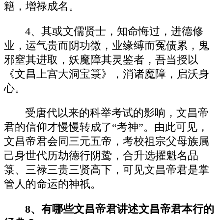
籍，增禄成名。
4、其或文儒贤士，知命悔过，进德修
业，运气贵而阴功微，业缘缚而冤债累，鬼
邪窒其进取，妖魔障其灵鉴者，吾当授以
《文昌上宫大洞宝箓》，消诸魔障，启沃身
心。
受唐代以来的科举考试的影响，文昌帝
君的信仰才慢慢转成了“考神”。由此可见，
文昌帝君会同三元五帝，考校祖宗父母族属
己身世代历劫德行阴鸷，合升选擢魁名品
箓、三禄三贵三贤高下，可见文昌帝君是掌
管人的命运的神祇。
8、有哪些文昌帝君讲述文昌帝君本行的