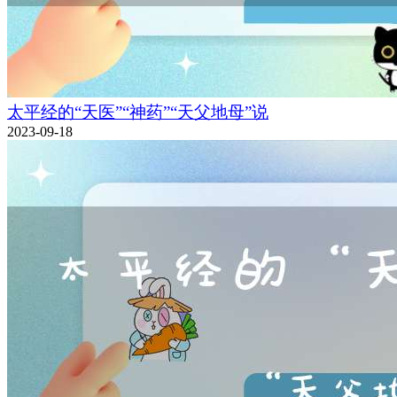
太平经的“天医”“神药”“天父地母”说
2023-09-18