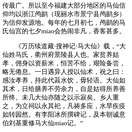
传最广。所以至今福建大部分地区的马仙信
仰均以浙江鸬鹚（现丽水市景宁县鸬鹚乡）
为信仰发源地。每年的七月初七，鸬鹚的马
氏仙宫的七夕miao会热闹非凡，香客甚多。
《万历续道藏·搜神记·马大仙》载，“大
仙姓马氏，衢州府景陵县人也。家贫养姑
孝，佣身以资薪米，恒苦不给，艰险备尝，
略无倦息。一日遇异人授以仙术，祝之曰：
感汝孝养，持此代菽水饮，毋轻语。大仙如
其术，日给膳养不劳余力，自是姑得所养善
所终。未几大仙亦随之以示寂矣。乡人重
之，为立祠以永其祀，凡祷多应，水旱疾疫
如转园然。有李阳冰所撰碑记，及本朝诚意
伯刘基重修马大仙miao记。”