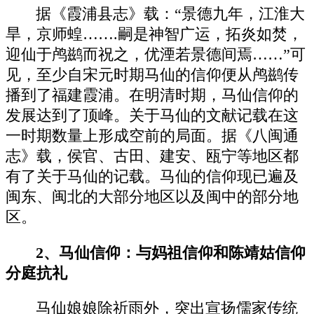
据《霞浦县志》载：“景德九年，江淮大
旱，京师蝗…….嗣是神智广运，拓炎如焚，
迎仙于鸬鹚而祝之，优湮若景德间焉……”可
见，至少自宋元时期马仙的信仰便从鸬鹚传
播到了福建霞浦。在明清时期，马仙信仰的
发展达到了顶峰。关于马仙的文献记载在这
一时期数量上形成空前的局面。据《八闽通
志》载，侯官、古田、建安、瓯宁等地区都
有了关于马仙的记载。马仙的信仰现已遍及
闽东、闽北的大部分地区以及闽中的部分地
区。
2、马仙信仰：与
妈祖信仰和陈靖姑信仰
分庭抗礼
马仙娘娘除祈雨外，突出宣扬儒家传统