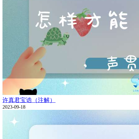
许真君宝诰（注解）
2023-09-18