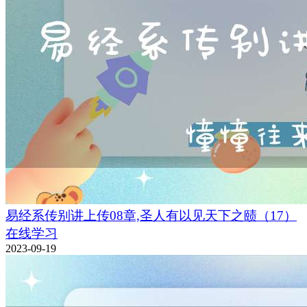
易经系传别讲上传08章,圣人有以见天下之赜（17）
在线学习
2023-09-19