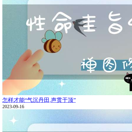
怎样才能“气沉丹田,声贯于顶”
2023-09-16