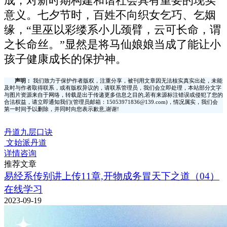
成，对新时期构建和谐社会具有重要的现实
意义。七夕节时，百姓不向织女乞巧、乞姻
缘，“里巫以彩缕系小儿颈臂，云可长命，谓
之长命丝。”显然是将马仙娘娘当成了能让小
孩子健康成长的保护神。
声明：
我们致力于保护作者版权，注重分享，被刊用文章因无法核实真实出处，未能
及时与作者取得联系，或有版权异议的，请联系管理员，我们会立即处理，本站部分文字
与图片资源来自于网络，转载是出于传递更多信息之目的,若有来源标注错误或侵犯了您的
合法权益，请立即通知我们(管理员邮箱：15053971836@139.com)，情况属实，我们会
第一时间予以删除，并同时向您表示歉意,谢谢!
丹道九层口诀
文始派丹道
详情咨询
推荐文章
易经系传别讲上传11章,开物成务冒天下之道（04）
在线学习
2023-09-19