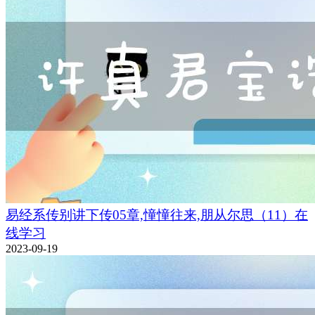
易经系传别讲下传05章,憧憧往来,朋从尔思（11）在
线学习
2023-09-19