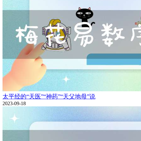
太平经的“天医”“神药”“天父地母”说
2023-09-18