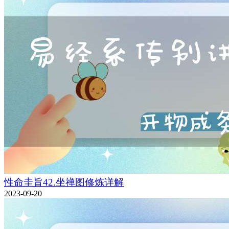
性命圭旨42.坐禅图修炼详解
2023-09-20