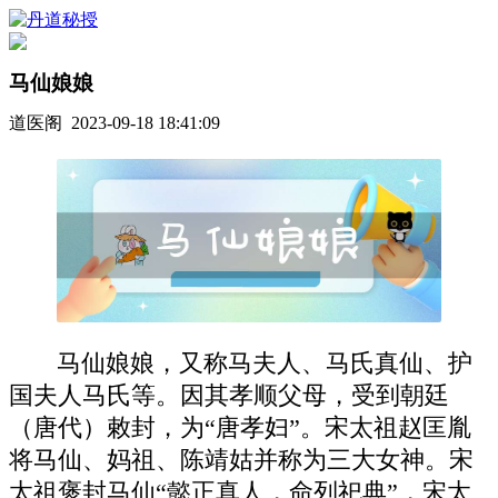
马仙娘娘
道医阁 2023-09-18 18:41:09
马仙娘娘，又称马夫人、马氏真仙、护
国夫人马氏等。因其孝顺父母，受到朝廷
（唐代）敕封，为“唐孝妇”。宋太祖赵匡胤
将马仙、妈祖、陈靖姑并称为三大女神。宋
太祖褒封马仙“懿正真人，命列祀典”，宋太