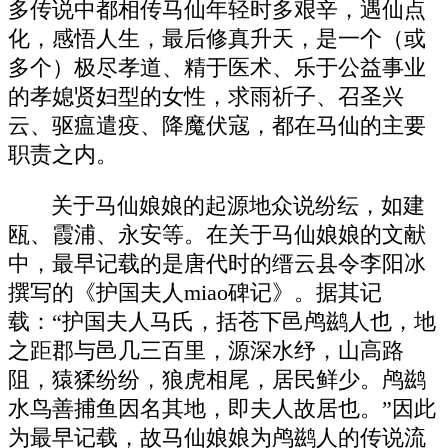
多传说中都相传马仙年轻时多艰辛，遇仙点
化，感悟人生，最后修真升天，是一个（或
多个）极尽孝道、精于医术、乐于公益事业
的孝媳贤妇型的女性，求雨祈子、召圣兴
云、驱瘟遣疫、降魔伏寇，都在马仙的主要
职责之内。
关于马仙娘娘的起源地众说纷纭，如建
瓯、霞浦、永安等。在关于马仙娘娘的文献
中，最早记载的是唐代时的缙云县令李阳冰
撰写的《护国夫人miao碑记》。据其记
载：“护国夫人马氏，括苍下邑鸬鹚人也，地
之距郡与邑几三百里，源深水纾，山高路
阻，猿猱纷纷，狼虎相尾，居民鲜少。鸬鹚
水鸟善捕鱼因名其地，即夫人故居也。”因此
为最早记载，故马仙娘娘为鸬鹚人的传说流