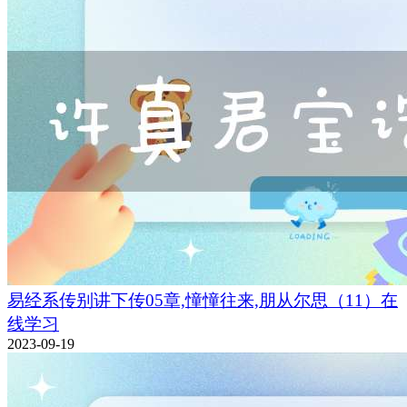
易经系传别讲下传05章,憧憧往来,朋从尔思（11）在
线学习
2023-09-19