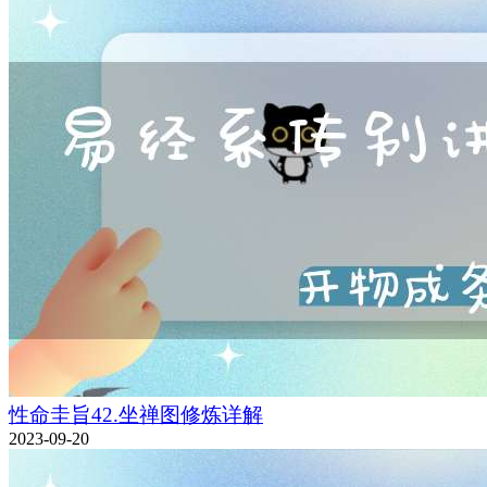
性命圭旨42.坐禅图修炼详解
2023-09-20