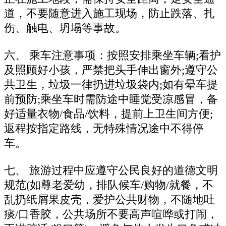
道，不要随意进入施工现场，防止跌落、扎
伤、触电、坍塌等事故。
六、 乘车注意事项：按照安排乘坐车辆;看护
及照顾好小孩，严禁把头手伸出窗外;遵守公
共卫生，垃圾一律扔进垃圾袋内;如有晕车提
前预防;乘坐车时需防途中睡觉受凉感冒，备
好适量衣物/食品/饮料，提前上卫生间方便;
返程按指定路线，无特殊情况途中不得停
车。
七、 旅游过程中应遵守公民良好的道德文明
规范(如尊老爱幼，排队候车/购物/就餐，不
乱扔纸屑果皮壳，爱护公共财物，不随地吐
痰/口香胶，公共场所不要高声喧哗或打闹，