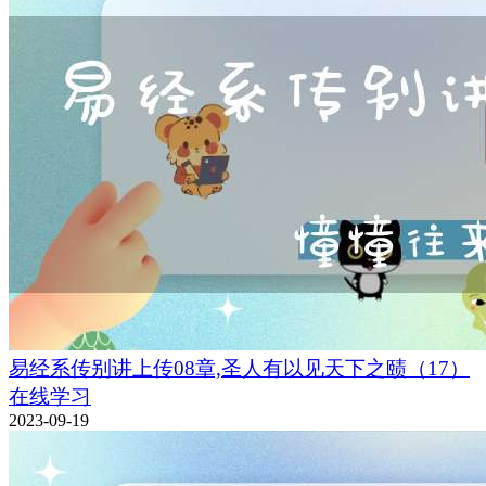
易经系传别讲上传08章,圣人有以见天下之赜（17）
在线学习
2023-09-19