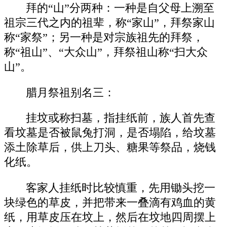
拜的“山”分两种：一种是自父母上溯至
祖宗三代之内的祖辈，称“家山”，拜祭家山
称“家祭”；另一种是对宗族祖先的拜祭，
称“祖山”、“大众山”，拜祭祖山称“扫大众
山”。
腊月祭祖别名三：
挂坟或称扫墓，指挂纸前，族人首先查
看坟墓是否被鼠兔打洞，是否塌陷，给坟墓
添土除草后，供上刀头、糖果等祭品，烧钱
化纸。
客家人挂纸时比较慎重，先用锄头挖一
块绿色的草皮，并把带来一叠滴有鸡血的黄
纸，用草皮压在坟上，然后在坟地四周摆上