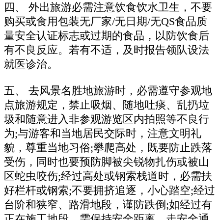
四、 外出旅游必需注意饮食饮水卫生，不要
购买或食用包装无厂家/无日期/无QS食品质
量安全认证标志或过期的食品，以防饮食后
有不良反应。若有不适，及时报告领队设法
就医诊治。
五、 去风景名胜地旅游时，必需遵守参观地
点旅游规定，禁止吸烟、随地吐痰、乱扔垃
圾和随意进入非参观游览区内拍照等不良行
为;与游客和当地居民交际时，注意文明礼
貌，尊重当地习俗;攀爬高处，既要防止跌落
受伤，同时也要预防脚被尖锐物扎伤或被山
区蛇虫咬伤;经过高处或钢索栈道时，必需扶
好栏杆或钢索;不要拥挤追逐，小心踏空;经过
台阶和狭窄、路滑地段，谨防跌倒;如经过有
正在施工地段，需保持安全距离，走安全通