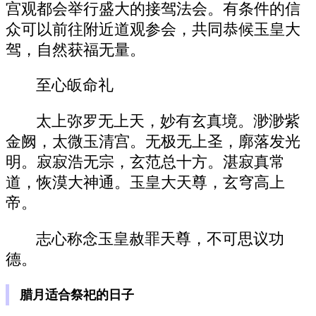
宫观都会举行盛大的接驾法会。有条件的信
众可以前往附近道观参会，共同恭候玉皇大
驾，自然获福无量。
至心皈命礼
太上弥罗无上天，妙有玄真境。渺渺紫
金阙，太微玉清宫。无极无上圣，廓落发光
明。寂寂浩无宗，玄范总十方。湛寂真常
道，恢漠大神通。玉皇大天尊，玄穹高上
帝。
志心称念玉皇赦罪天尊，不可思议功
德。
腊月适合祭祀的日子