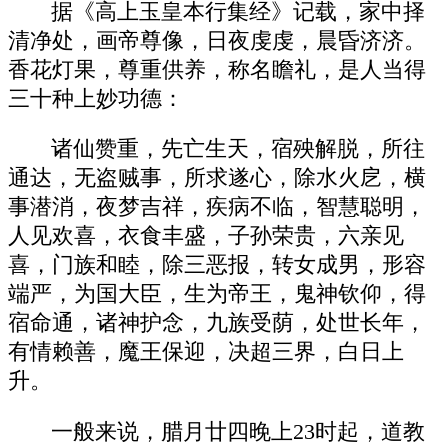
据《高上玉皇本行集经》记载，家中择
清净处，画帝尊像，日夜虔虔，晨昏济济。
香花灯果，尊重供养，称名瞻礼，是人当得
三十种上妙功德：
诸仙赞重，先亡生天，宿殃解脱，所往
通达，无盗贼事，所求遂心，除水火戹，横
事潜消，夜梦吉祥，疾病不临，智慧聪明，
人见欢喜，衣食丰盛，子孙荣贵，六亲见
喜，门族和睦，除三恶报，转女成男，形容
端严，为国大臣，生为帝王，鬼神钦仰，得
宿命通，诸神护念，九族受荫，处世长年，
有情赖善，魔王保迎，决超三界，白日上
升。
一般来说，腊月廿四晚上23时起，道教