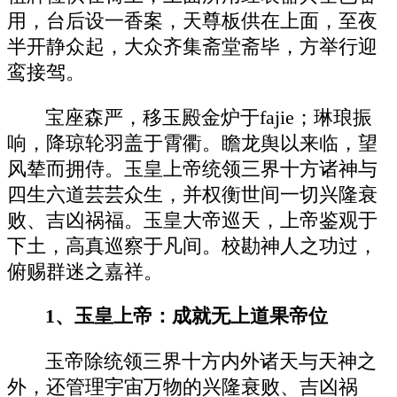
用，台后设一香案，天尊板供在上面，至夜
半开静众起，大众齐集斋堂斋毕，方举行迎
鸾接驾。
宝座森严，移玉殿金炉于fajie；琳琅振
响，降琼轮羽盖于霄衢。瞻龙舆以来临，望
风辇而拥侍。玉皇上帝统领三界十方诸神与
四生六道芸芸众生，并权衡世间一切兴隆衰
败、吉凶祸福。玉皇大帝巡天，上帝鉴观于
下土，高真巡察于凡间。校勘神人之功过，
俯赐群迷之嘉祥。
1、玉皇上帝：成就无上道果帝位
玉帝除统领三界十方内外诸天与天神之
外，还管理宇宙万物的兴隆衰败、吉凶祸