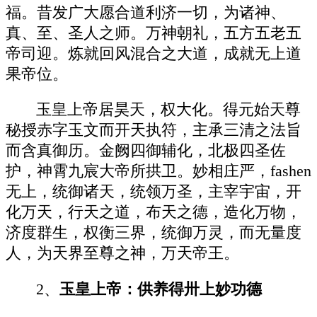
福。昔发广大愿合道利济一切，为诸神、
真、至、圣人之师。万神朝礼，五方五老五
帝司迎。炼就回风混合之大道，成就无上道
果帝位。
玉皇上帝居昊天，权大化。得元始天尊
秘授赤字玉文而开天执符，主承三清之法旨
而含真御历。金阙四御辅化，北极四圣佐
护，神霄九宸大帝所拱卫。妙相庄严，fashen
无上，统御诸天，统领万圣，主宰宇宙，开
化万天，行天之道，布天之德，造化万物，
济度群生，权衡三界，统御万灵，而无量度
人，为天界至尊之神，万天帝王。
2、
玉皇上帝：供养得卅上妙功德