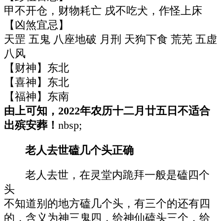
甲不开仓，财物耗亡 戌不吃犬，作怪上床
【凶煞宜忌】
天罡 五鬼 八座地破 月刑 天狗下食 荒芜 五虚
八风
【财神】东北
【喜神】东北
【福神】东南
由上可知，2022年农历十二月廿五日不适合
出殡安葬！
nbsp;
老人去世磕几个头正确
老人去世，在灵堂内跪拜一般是磕四个
头
不知道别的地方磕几个头，有三个的还有四
的，含义为神三鬼四，给神仙磕头三个，给